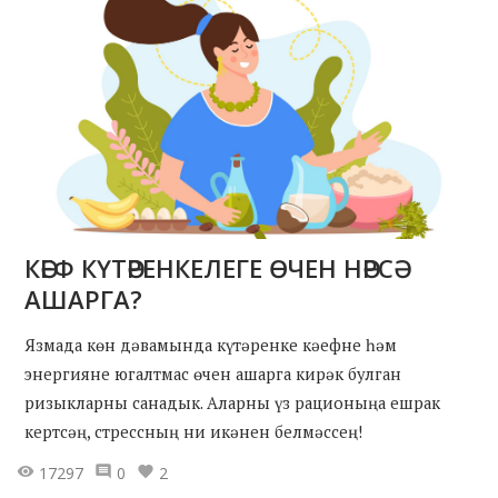
КӘЕФ КҮТӘРЕНКЕЛЕГЕ ӨЧЕН НӘРСӘ
АШАРГА?
Язмада көн дәвамында күтәренке кәефне һәм
энергияне югалтмас өчен ашарга кирәк булган
ризыкларны санадык. Аларны үз рационыңа ешрак
кертсәң, стрессның ни икәнен белмәссең!
17297
0
2