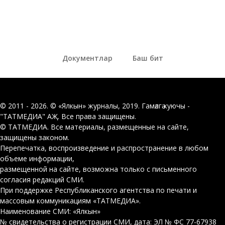
Документлар
Баш бит
© 2011 - 2026. © «Ялкын» журналы, 2019. Гамәлгә куючы -
"ТАТМЕДИА" АҖ. Все права защищены.
© ТАТМЕДИА. Все материалы, размещенные на сайте,
защищены законом.
Перепечатка, воспроизведение и распространение в любом
объеме информации,
размещенной на сайте, возможна только с письменного
согласия редакций СМИ.
При поддержке Республиканского агентства по печати и
массовым коммуникациям «ТАТМЕДИА».
Наименование СМИ: «Ялкын»
№ свидетельства о регистрации СМИ, дата: ЭЛ № ФС 77-67938