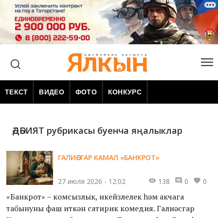
ТЕКСТ
ВИДЕО
ФОТО
КОНКУРС
ӘДӘБИЯТ рубрикасы буенча яңалыклар
ГАЛИӘСГАР КАМАЛ «БАНКРОТ»
27 июля 2026 - 12:02
138
0
0
«Банкрот» – комсызлык, икейөзлелек һәм акчага
табынуны фаш иткән сатирик комедия. Галиәсгар