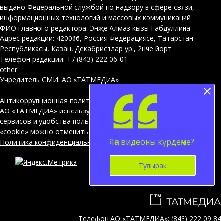
выдано Федеральной службой по надзору в сфере связи,
информационных технологий и массовых коммуникаций
ФИО главного редактора: Энҗе Алмаз кызы Габдуллина
Адрес редакции: 420066, Россия Федерациясе, Татарстан
Республикасы, Казан, Декабристлар ур., 2нче йорт
Телефон редакции: +7 (843) 222-06-01
other
Учредитель СМИ: АО «ТАТМЕДИА»
Антикоррупционная политика
АО «ТАТМЕДИА» использует «cookie»
для персонализации
сервисов и удобства пользователей сайтом. Использование
«cookie» можно отменить в настройках браузера.
Яңа видеоны күрдеңме?
Политика конфиденциальности
Тулырак
12+
Телефон АО «ТАТМЕДИА»:
(843) 222 09 84