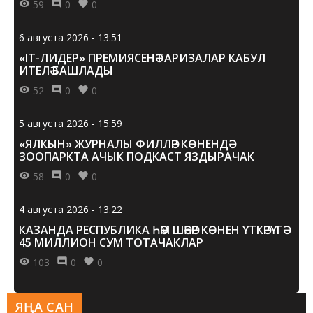
59
0
0
6 августа 2026 - 13:51
«IT-ЛИДЕР» ПРЕМИЯСЕНӘ ГАРИЗАЛАР КАБУЛ
ИТЕЛӘ БАШЛАДЫ
52
0
0
5 августа 2026 - 15:59
«ЯЛКЫН» ЖУРНАЛЫ ФИЛЛӘР КӨНЕНДӘ
ЗООПАРКТА АЧЫК ПОДКАСТ ЯЗДЫРАЧАК
58
0
0
4 августа 2026 - 13:22
КАЗАНДА РЕСПУБЛИКА ҺӘМ ШӘҺӘР КӨНЕН ҮТКӘРҮГӘ
45 МИЛЛИОН СУМ ТОТАЧАКЛАР
103
0
0
ЯҢА САН