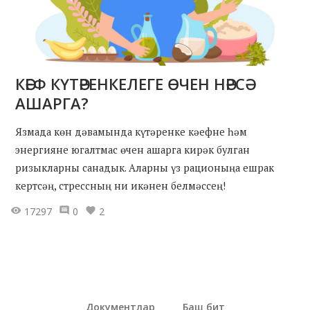
КӘЕФ КҮТӘРЕНКЕЛЕГЕ ӨЧЕН НӘРСӘ
АШАРГА?
Язмада көн дәвамында күтәренке кәефне һәм
энергияне югалтмас өчен ашарга кирәк булган
ризыкларны санадык. Аларны үз рационыңа ешрак
кертсәң, стрессның ни икәнен белмәссең!
17297
0
2
Документлар
Баш бит