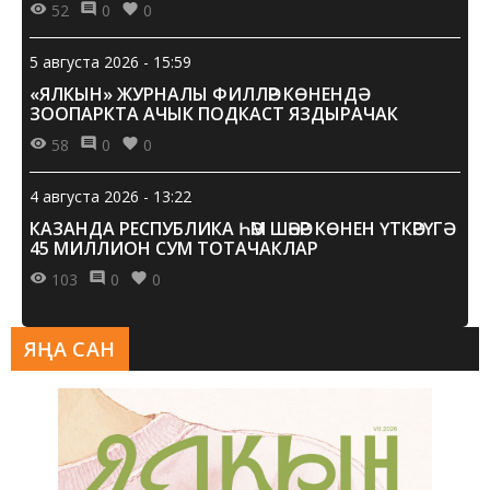
52
0
0
5 августа 2026 - 15:59
«ЯЛКЫН» ЖУРНАЛЫ ФИЛЛӘР КӨНЕНДӘ
ЗООПАРКТА АЧЫК ПОДКАСТ ЯЗДЫРАЧАК
58
0
0
4 августа 2026 - 13:22
КАЗАНДА РЕСПУБЛИКА ҺӘМ ШӘҺӘР КӨНЕН ҮТКӘРҮГӘ
45 МИЛЛИОН СУМ ТОТАЧАКЛАР
103
0
0
ЯҢА САН