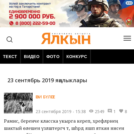
ТЕКСТ
ВИДЕО
ФОТО
КОНКУРС
23 сентябрь 2019 яңалыклары
ӘНИ БҮЛӘГЕ
23 сентября 2019 - 15:38
2549
1
8
Рамис, беренче класска укырга кереп, хәрефләрнең
шактый өлешен үзләштергәч тә, шәһәрдә яшәп яткан әнисенә