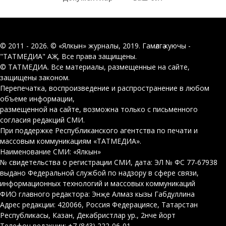
© 2011 - 2026. © «Ялкын» журналы, 2019. Гамәлгә куючы -
"ТАТМЕДИА" АҖ. Все права защищены.
© ТАТМЕДИА. Все материалы, размещенные на сайте,
защищены законом.
Перепечатка, воспроизведение и распространение в любом
объеме информации,
размещенной на сайте, возможна только с письменного
согласия редакций СМИ.
При поддержке Республиканского агентства по печати и
массовым коммуникациям «ТАТМЕДИА».
Наименование СМИ: «Ялкын»
№ свидетельства о регистрации СМИ, дата: ЭЛ № ФС 77-67938
выдано Федеральной службой по надзору в сфере связи,
информационных технологий и массовых коммуникаций
ФИО главного редактора: Энҗе Алмаз кызы Габдуллина
Адрес редакции: 420066, Россия Федерациясе, Татарстан
Республикасы, Казан, Декабристлар ур., 2нче йорт
Телефон редакции: +7 (843) 222-06-01