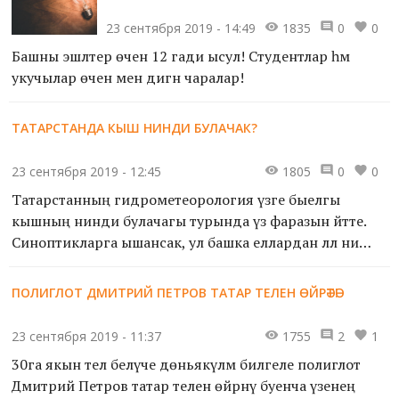
23 сентября 2019 - 14:49
1835
0
0
Башны эшләтер өчен 12 гади ысул! Студентлар һәм
укучылар өчен менә дигән чаралар!
ТАТАРСТАНДА КЫШ НИНДИ БУЛАЧАК?
23 сентября 2019 - 12:45
1805
0
0
Татарстанның гидрометеорология үзәге быелгы
кышның нинди булачагы турында үз фаразын әйтте.
Синоптикларга ышансак, ул башка еллардан әллә ни
аерылып тормаячак.
ПОЛИГЛОТ ДМИТРИЙ ПЕТРОВ ТАТАР ТЕЛЕН ӨЙРӘТӘ!
23 сентября 2019 - 11:37
1755
2
1
30га якын тел белүче дөньякүләм билгеле полиглот
Дмитрий Петров татар телен өйрәнү буенча үзенең