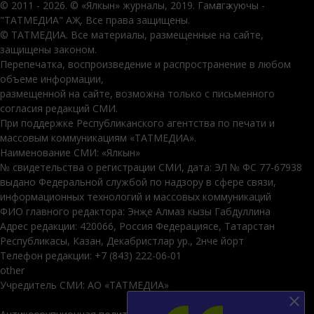
© 2011 - 2026. © «Ялкын» журналы, 2019. Гамәлгә куючы -
"ТАТМЕДИА" АҖ. Все права защищены.
© ТАТМЕДИА. Все материалы, размещенные на сайте,
защищены законом.
Перепечатка, воспроизведение и распространение в любом
объеме информации,
размещенной на сайте, возможна только с письменного
согласия редакций СМИ.
При поддержке Республиканского агентства по печати и
массовым коммуникациям «ТАТМЕДИА».
Наименование СМИ: «Ялкын»
№ свидетельства о регистрации СМИ, дата: ЭЛ № ФС 77-67938
выдано Федеральной службой по надзору в сфере связи,
информационных технологий и массовых коммуникаций
ФИО главного редактора: Энҗе Алмаз кызы Габдуллина
Адрес редакции: 420066, Россия Федерациясе, Татарстан
Республикасы, Казан, Декабристлар ур., 2нче йорт
Телефон редакции: +7 (843) 222-06-01
other
Учредитель СМИ: АО «ТАТМЕДИА»