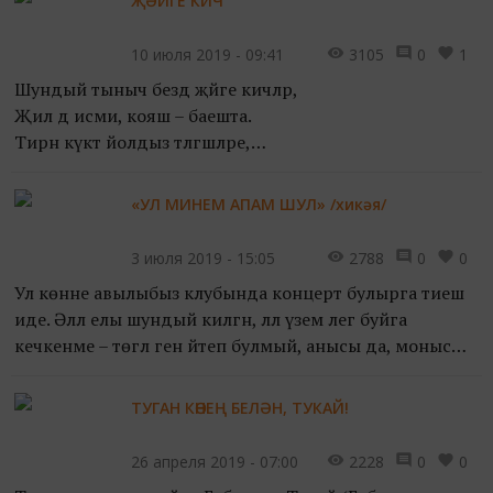
ҖӘЙГЕ КИЧ
Искиткеч! Казан дәүләт униве...
10 июля 2019 - 09:41
3105
0
1
Шундый тыныч бездә җәйге кичләр,
Җил дә исми, кояш – баешта.
Тирән күктә йолдыз тәлгәшләре,
Ничек алар бергә оешкан?
Атылалар офыкларны ярып,
«УЛ МИНЕМ АПАМ ШУЛ» /хикәя/
Ник йолдызлар шулай сүнәдер?..
Күккә карап җавап тап...
3 июля 2019 - 15:05
2788
0
0
Ул көнне авылыбыз клубында концерт булырга тиеш
иде. Әллә елы шундый килгән, әллә үзем әлегә буйга
кечкенәме – төгәл генә әйтеп булмый, аны­сы да, монысы
да дөрестер – өй кыегына менеп җитә язган кар...
ТУГАН КӨНЕҢ БЕЛӘН, ТУКАЙ!
26 апреля 2019 - 07:00
2228
0
0