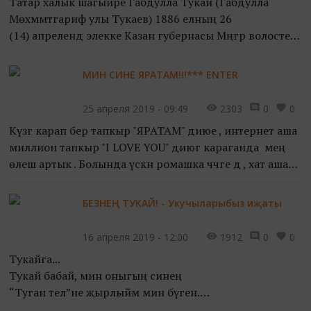
Татар халык шагыйре Габдулла Тукай (Габдулла
Мөхәммәтгариф улы Тукаев) 1886 елның 26
(14) апрелендә элекке Казан губернасы Мәңгәр волосте
(ТАССР Арча районы) Кушлавыч авылында туа.
Кечкенәдән ятим кал...
МИН СИНЕ ЯРАТАМ!!!*** ENTER
25 апреля 2019 - 09:49
2303
0
0
Күзгә карап бер тапкыр "ЯРАТАМ" диюе , интернет аша
миллион тапкыр "I LOVE YOU" диюгә караганда мең
өлеш артык . Болында үскән ромашка чәчәге дә , хат аша
бүләк иткән кояш һәм йолдызлардан кадерлер...
БЕЗНЕҢ ТУКАЙ! - Укучыларыбыз иҗаты
16 апреля 2019 - 12:00
1912
0
0
Тукайга...
Тукай бабай, мин оныгың синең
“Туган тел”не җырлыйм мин бүген.
Кырлай урманнары юлы кебек