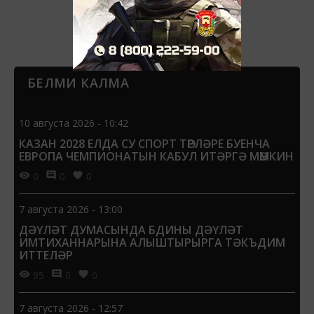
1908 елның 8 мартында хатын-кызның ир-ат белән
тигез...
Следующая ❯
БЕЛМИ КАЛМА
10 августа 2026 - 10:42
КАЗАН 2028 ЕЛДА СУ СПОРТ ТӨРЛӘРЕ БУЕНЧА
ЕВРОПА ЧЕМПИОНАТЫН КАБУЛ ИТӘРГӘ МӨМКИН
0
0
0
7 августа 2026 - 13:00
ДӘҮЛӘТ ДУМАСЫНДА БДИНЫ ДӘҮЛӘТ
ИМТИХАННАРЫНА АЛЫШТЫРЫРГА ТӘКЪДИМ
ИТТЕЛӘР
95
0
0
7 августа 2026 - 12:57