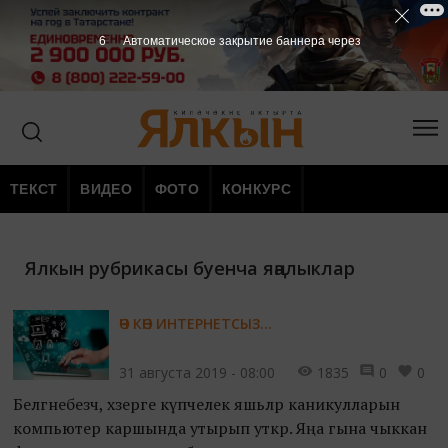
5
Автоматическое закрытие баннера через
ТЕКСТ
ВИДЕО
ФОТО
КОНКУРС
Ялкын рубрикасы буенча яңалыклар
ӨЧ КӨН ИНТЕРНЕТСЫЗ...
31 августа 2019 - 08:00
1835
0
0
Белгәнебезчә, хәзерге күпчелек яшьләр каникулларын
компьютер каршында утырып уткәрә. Яңа гына чыккан