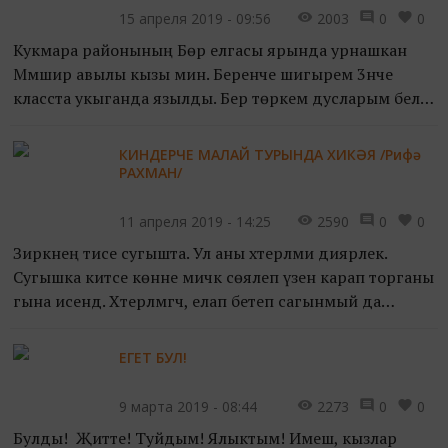
15 апреля 2019 - 09:56
2003
0
0
Кукмара районының Бөр елгасы ярында урнашкан
Мәмәшир авылы кызы мин. Беренче шигырем 3нче
класста укыганда язылды. Бер төркем дусларым белән
чана шуып кайтып килә идек, көтмәгәндә, күңелгә шигырь
юлла...
КИНДЕРЧЕ МАЛАЙ ТУРЫНДА ХИКӘЯ /Рифә
РАХМАН/
11 апреля 2019 - 14:25
2590
0
0
Зирәкнең әтисе сугышта. Ул аны хәтерләми диярлек.
Сугышка китәсе көнне мичкә сөялеп үзенә карап торганы
гына исендә. Хәтерләмәгәч, елап бетеп сагынмый да
сагынмый, көтә генә... Әнисенең, ул фронтка ки...
ЕГЕТ БУЛ!
9 марта 2019 - 08:44
2273
0
0
Булды! Җитте! Туйдым! Ялыктым! Имеш, кызлар