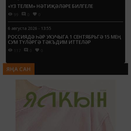
«ҮЗ ТЕЛЕМ» НӘТИҖӘЛӘРЕ БИЛГЕЛЕ
99
0
0
6 августа 2026 - 13:55
РОССИЯДӘ ҺӘР УКУЧЫГА 1 СЕНТЯБРЬГӘ 15 МЕҢ
СУМ ТҮЛӘРГӘ ТӘКЪДИМ ИТТЕЛӘР
117
0
0
ЯҢА САН