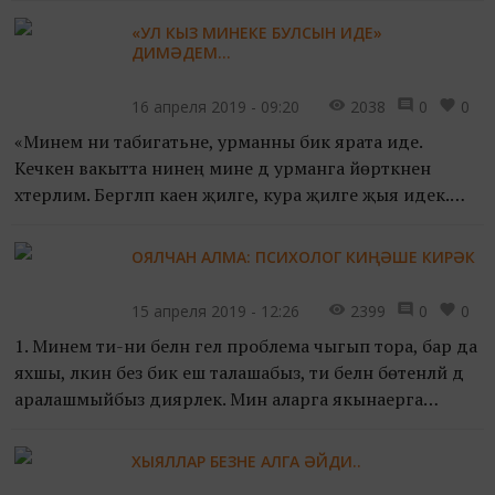
Озын синең шагыйрь, гомерең.
«УЛ КЫЗ МИНЕКЕ БУЛСЫН ИДЕ»
ДИМӘДЕМ...
Тукай бабай, безнең хәтердә син,
Һәр шигырең безнең күңелдә....
16 апреля 2019 - 09:20
2038
0
0
«Минем әни табигатьне, урманны бик ярата иде.
Кечкенә вакытта әнинең мине дә урманга йөрткәнен
хәтерлим. Бергәләп каен җиләге, кура җиләге җыя идек.
Хәзер үзем дә урманны бик яратам. Авырый
башласам,...
ОЯЛЧАН АЛМА: ПСИХОЛОГ КИҢӘШЕ КИРӘК
15 апреля 2019 - 12:26
2399
0
0
1. Минем әти-әни белән гел проблема чыгып тора, бар да
яхшы, ләкин без бик еш талашабыз, әти белән бөтенләй дә
аралашмыйбыз диярлек. Мин аларга якынаерга
тырышам да, тик бу һәрвакыт чираттагы конфликт...
ХЫЯЛЛАР БЕЗНЕ АЛГА ӘЙДИ..