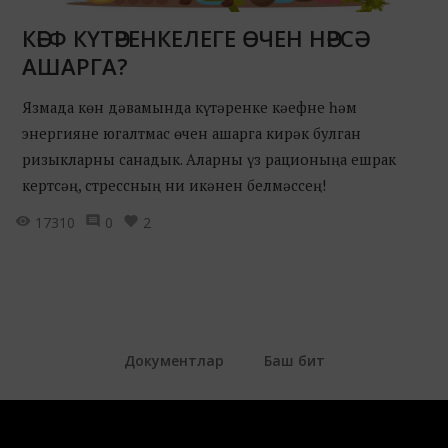
КӘЕФ КҮТӘРЕНКЕЛЕГЕ ӨЧЕН НӘРСӘ
АШАРГА?
Язмада көн дәвамында күтәренке кәефне һәм
энергияне югалтмас өчен ашарга кирәк булган
ризыкларны санадык. Аларны үз рационыңа ешрак
кертсәң, стрессның ни икәнен белмәссең!
17310
0
2
Документлар
Баш бит