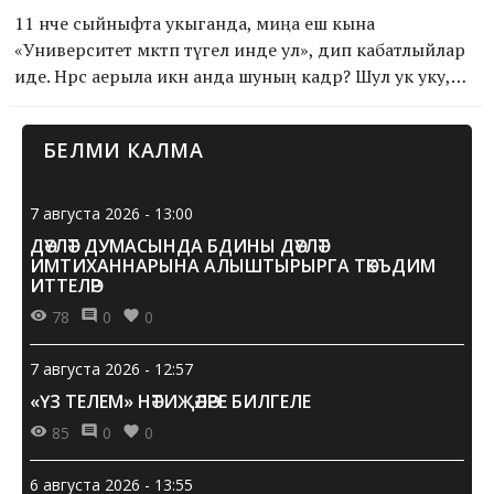
11 нче сыйныфта укыганда, миңа еш кына
«Университет мәктәп түгел инде ул», дип кабатлыйлар
иде. Нәрсә аерыла икән анда шуның кадәр? Шул ук уку,
шул ук өй эшләре бит инде, бары тик сыйныф төркем
белән, ә класс җитәкчесе куратор белән алмашына, дип
БЕЛМИ КАЛМА
уйлый идем мин. Үзем студент булганчы...
7 августа 2026 - 13:00
ДӘҮЛӘТ ДУМАСЫНДА БДИНЫ ДӘҮЛӘТ
ИМТИХАННАРЫНА АЛЫШТЫРЫРГА ТӘКЪДИМ
ИТТЕЛӘР
78
0
0
7 августа 2026 - 12:57
«ҮЗ ТЕЛЕМ» НӘТИҖӘЛӘРЕ БИЛГЕЛЕ
85
0
0
6 августа 2026 - 13:55