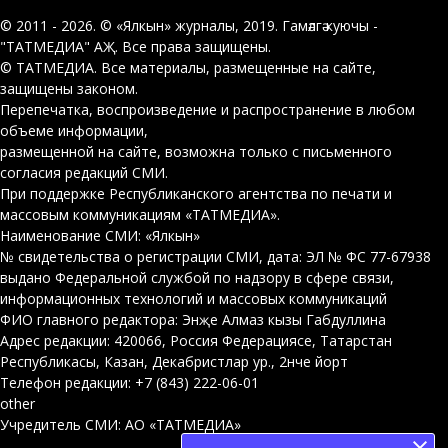
© 2011 - 2026. © «Ялкын» журналы, 2019. Гамәлгә куючы -
"ТАТМЕДИА" АҖ. Все права защищены.
© ТАТМЕДИА. Все материалы, размещенные на сайте,
защищены законом.
Перепечатка, воспроизведение и распространение в любом
объеме информации,
размещенной на сайте, возможна только с письменного
согласия редакций СМИ.
При поддержке Республиканского агентства по печати и
массовым коммуникациям «ТАТМЕДИА».
Наименование СМИ: «Ялкын»
№ свидетельства о регистрации СМИ, дата: ЭЛ № ФС 77-67938
выдано Федеральной службой по надзору в сфере связи,
информационных технологий и массовых коммуникаций
ФИО главного редактора: Энҗе Алмаз кызы Габдуллина
Адрес редакции: 420066, Россия Федерациясе, Татарстан
Республикасы, Казан, Декабристлар ур., 2нче йорт
Телефон редакции: +7 (843) 222-06-01
other
Учредитель СМИ: АО «ТАТМЕДИА»