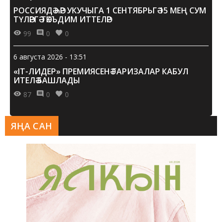
РОССИЯДӘ ҺӘР УКУЧЫГА 1 СЕНТЯБРЬГӘ 15 МЕҢ СУМ
ТҮЛӘРГӘ ТӘКЪДИМ ИТТЕЛӘР
99
0
0
6 августа 2026 - 13:51
«IT-ЛИДЕР» ПРЕМИЯСЕНӘ ГАРИЗАЛАР КАБУЛ
ИТЕЛӘ БАШЛАДЫ
87
0
0
ЯҢА САН