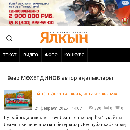
ТЕКСТ
ВИДЕО
ФОТО
КОНКУРС
Әнвәр МӨХЕТДИНОВ автор яңалыклары
СӨЙЛӘШӘБЕЗ ТАТАРЧА, ЯШИБЕЗ АРЧАЧА!
21 февраля 2026 - 14:07
380
0
0
Бу районда ишекне әчкеч белән әчеп керәләр һәм Тукайны
белмәгән кешене яратып бетермиләр. Республикабызның