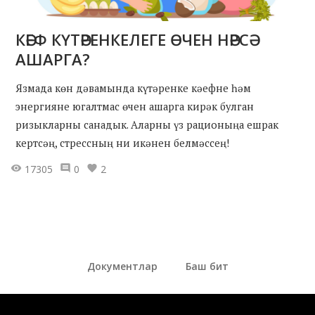
КӘЕФ КҮТӘРЕНКЕЛЕГЕ ӨЧЕН НӘРСӘ
АШАРГА?
Язмада көн дәвамында күтәренке кәефне һәм
энергияне югалтмас өчен ашарга кирәк булган
ризыкларны санадык. Аларны үз рационыңа ешрак
кертсәң, стрессның ни икәнен белмәссең!
17305
0
2
Документлар
Баш бит