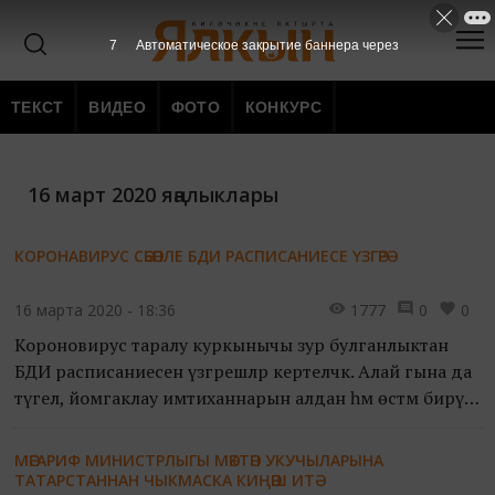
7
Автоматическое закрытие баннера через
ТЕКСТ
ВИДЕО
ФОТО
КОНКУРС
16 март 2020 яңалыклары
КОРОНАВИРУС СӘБӘПЛЕ БДИ РАСПИСАНИЕСЕ ҮЗГӘРӘ
16 марта 2020 - 18:36
1777
0
0
Короновирус таралу куркынычы зур булганлыктан
БДИ расписаниесенә үзгәрешләр кертеләчәк. Алай гына да
түгел, йомгаклау имтиханнарын алдан һәм өстәмә бирү
көннәре датасы да үзгәрә.
МӘГАРИФ МИНИСТРЛЫГЫ МӘКТӘП УКУЧЫЛАРЫНА
ТАТАРСТАННАН ЧЫКМАСКА КИҢӘШ ИТӘ