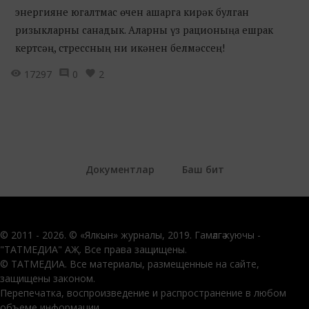
энергияне югалтмас өчен ашарга кирәк булган
ризыкларны санадык. Аларны үз рационыңа ешрак
кертсәң, стрессның ни икәнен белмәссең!
17297
0
2
Документлар
Баш бит
© 2011 - 2026. © «Ялкын» журналы, 2019. Гамәлгә куючы -
"ТАТМЕДИА" АҖ. Все права защищены.
© ТАТМЕДИА. Все материалы, размещенные на сайте,
защищены законом.
Перепечатка, воспроизведение и распространение в любом
объеме информации,