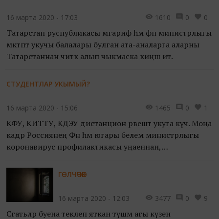
16 марта 2020 - 17:03
1610
0
0
Татарстан руспубликасы мәгариф һәм фән министрлыгы
мәктәптә укучы балалары булган ата-аналарга аларны
Татарстаннан читкә алып чыкмаска киңәш итә.
СТУДЕНТЛАР УКЫМЫЙ?
16 марта 2020 - 15:06
1465
0
1
КФУ, КИТТУ, КДЭУ дистанцион рәвештә укуга күчә. Моңа
кадәр Россиянең Фән һәм югары белем министрлыгы
коронавирус профилактикасы уңаеннан,
студентларны 16 марттан дистанцион рәвештә укуга
күчәргә чакырды.
ГӨЛЧӘЧӘК
16 марта 2020 - 12:03
3477
0
9
Сәгатьләр буена текәлеп яткан түшәм агы күзен