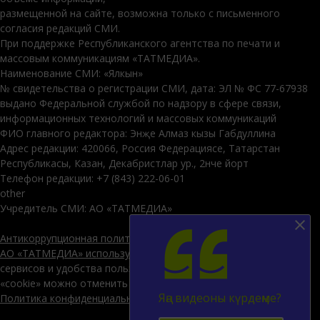
размещенной на сайте, возможна только с письменного
согласия редакций СМИ.
При поддержке Республиканского агентства по печати и
массовым коммуникациям «ТАТМЕДИА».
Наименование СМИ: «Ялкын»
№ свидетельства о регистрации СМИ, дата: ЭЛ № ФС 77-67938
выдано Федеральной службой по надзору в сфере связи,
информационных технологий и массовых коммуникаций
ФИО главного редактора: Энҗе Алмаз кызы Габдуллина
Адрес редакции: 420066, Россия Федерациясе, Татарстан
Республикасы, Казан, Декабристлар ур., 2нче йорт
Телефон редакции: +7 (843) 222-06-01
other
Учредитель СМИ: АО «ТАТМЕДИА»
Антикоррупционная политика
АО «ТАТМЕДИА» использует «cookie»
для персонализации
сервисов и удобства пользователей сайтом. Использование
«cookie» можно отменить в настройках браузера.
Яңа видеоны күрдеңме?
Политика конфиденциальности