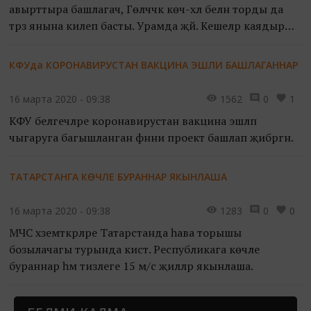
авырттыра башлагач, Гөлчәчәк көч-хәл белән торды да
тәрәзә янына килеп басты. Урамда җәй. Кешеләр каядыр
ашыга. Бала-чага йөгерешә. Кояш яндыра. Җил бүген
комбинат ягыннан исә, сасы ис китерә. Һава аеруча
КФУда КОРОНАВИРУСТАН ВАКЦИНА ЭШЛИ БАШЛАГАННАР
авыр. Үпкәне өтә. Ютәле кузгалган Гөлчәчәк үрелеп
форточканы ябып куйды.
16 марта 2020 - 09:38
1562
0
1
КФУ белгечләре коронавирустан вакцина эшләп
чыгаруга багышланган фәнни проект башлап җибәргән.
ТАТАРСТАНГА КӨЧЛЕ БУРАННАР ЯКЫНЛАША
16 марта 2020 - 09:38
1283
0
0
МЧС хземәткәрләре Татарстанда һава торышы
бозылачагы турында кисәтә. Республикага көчле
бураннар һәм тизлеге 15 м/с җилләр якынлаша.