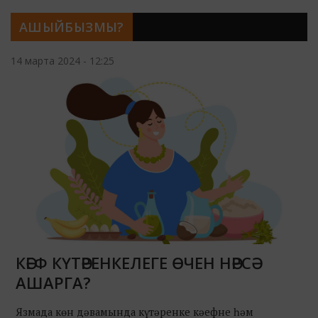
АШЫЙБЫЗМЫ?
14 марта 2024 - 12:25
КӘЕФ КҮТӘРЕНКЕЛЕГЕ ӨЧЕН НӘРСӘ
АШАРГА?
Язмада көн дәвамында күтәренке кәефне һәм