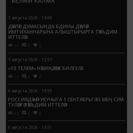
БЕЛМИ КАЛМА
7 августа 2026 - 13:00
ДӘҮЛӘТ ДУМАСЫНДА БДИНЫ ДӘҮЛӘТ
ИМТИХАННАРЫНА АЛЫШТЫРЫРГА ТӘКЪДИМ
ИТТЕЛӘР
10
0
0
7 августа 2026 - 12:57
«ҮЗ ТЕЛЕМ» НӘТИҖӘЛӘРЕ БИЛГЕЛЕ
10
0
0
6 августа 2026 - 13:55
РОССИЯДӘ ҺӘР УКУЧЫГА 1 СЕНТЯБРЬГӘ 15 МЕҢ СУМ
ТҮЛӘРГӘ ТӘКЪДИМ ИТТЕЛӘР
65
0
0
6 августа 2026 - 13:51