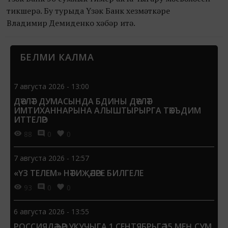
тикшерә. Бу турыда Үзәк Банк хезмәткәре
Владимир Демиденко хәбәр итә.
БЕЛМИ КАЛМА
7 августа 2026 - 13:00
ДӘҮЛӘТ ДУМАСЫНДА БДИНЫ ДӘҮЛӘТ
ИМТИХАННАРЫНА АЛЫШТЫРЫРГА ТӘКЪДИМ
ИТТЕЛӘР
88
0
0
7 августа 2026 - 12:57
«ҮЗ ТЕЛЕМ» НӘТИҖӘЛӘРЕ БИЛГЕЛЕ
93
0
0
6 августа 2026 - 13:55
РОССИЯДӘ ҺӘР УКУЧЫГА 1 СЕНТЯБРЬГӘ 15 МЕҢ СУМ