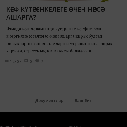
КӘЕФ КҮТӘРЕНКЕЛЕГЕ ӨЧЕН НӘРСӘ
АШАРГА?
Язмада көн дәвамында күтәренке кәефне һәм
энергияне югалтмас өчен ашарга кирәк булган
ризыкларны санадык. Аларны үз рационыңа ешрак
кертсәң, стрессның ни икәнен белмәссең!
17307
0
2
Документлар
Баш бит