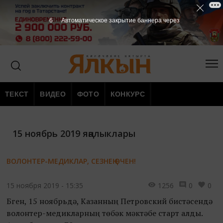
5
Автоматическое закрытие баннера через
ТЕКСТ
ВИДЕО
ФОТО
КОНКУРС
15 ноябрь 2019 яңалыклары
ВОЛОНТЕР-МЕДИКЛАР, СЕЗНЕҢ ӨЧЕН!
15 ноября 2019 - 15:35
1256
0
0
Бүген, 15 ноябрьдә, Казанның Петровский бистәсендә
волонтер-медикларның төбәк мәктәбе старт алды.