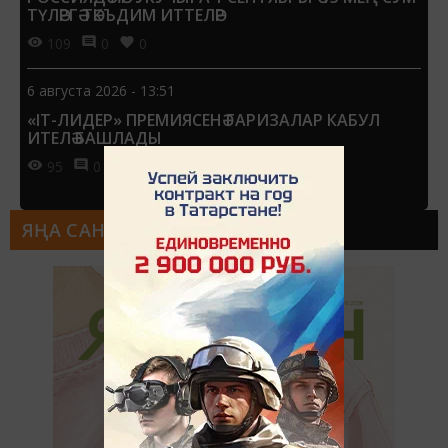
ТҮЛӘРГӘ ТӘКЪДИМ ИТТЕЛӘР
109
0
0
6 августа 2026 - 13:51
«IT-ЛИДЕР» ПРЕМИЯСЕНӘ ГАРИЗАЛАР КАБУЛ
ИТЕЛӘ БАШЛАДЫ
95
0
0
ЯҢА САН