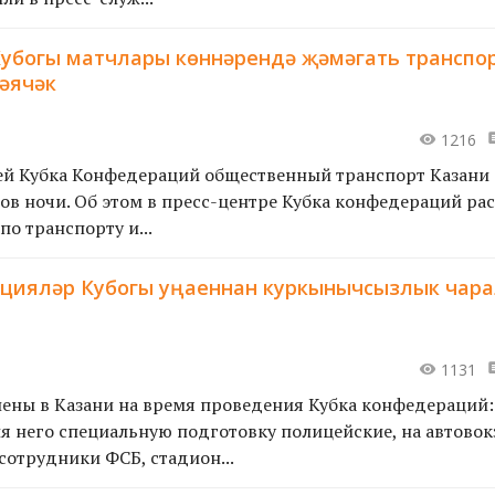
убогы матчлары көннәрендә җәмәгать транспо
ләячәк
1216
ей Кубка Конфедераций общественный транспорт Казани 
сов ночи. Об этом в пресс-центре Кубка конфедераций рас
о транспорту и...
цияләр Кубогы уңаеннан куркынычсызлык чар
1131
ены в Казани на время проведения Кубка конфедераций:
 него специальную подготовку полицейские, на автовок
сотрудники ФСБ, стадион...