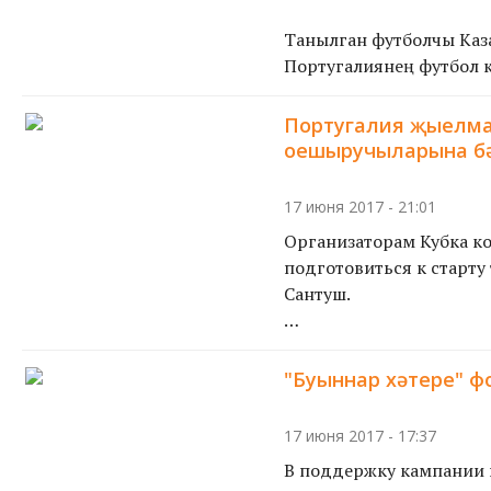
Танылган футболчы Каз
Португалиянең футбол ко
Португалия җыелма
оешыручыларына б
17 июня 2017 - 21:01
Организаторам Кубка ко
подготовиться к старту
Сантуш.
Матчи турнира примут С
"Буыннар хәтере" ф
17 июня 2017 - 17:37
В поддержку кампании 