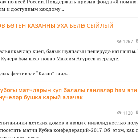
ка» по всей России. Поддержать призыв фонда «Я помню.
м и доступным каждому...
В БӨТЕН КАЗАННЫ УХА БЕЛӘН СЫЙЛЫЙ
1267
 алъяпкычлар киеп, балык шулпасын пешерүдә катнашты.
Кучера һәм шеф-повар Максим Агуреев әзерләде.
лык фестивале “Казан” гаил...
убогы матчларын күп балалы гаиләләр һәм ят
нүчеләр бушка карый алачак
1128
спитанники детских домов и люди с инвалидностью полу
посетить матчи Кубка конфедераций-2017. Об этом, как 
ли в пресс-служ...