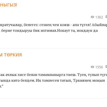
АНЫГЫЗ!
1362
яратучылар, белегез: сезнең өчен кояш - апа түгел! Абыйла
берне тондыруы бик ихтимал.Нокаут та, нокдаун да
ы...
ЕМ ТӨРКИЯ
1556
зрак ачлык хисе белән тәмамланырга тиеш. Туеп, тулып түг
ында китә белдем. Иң тәмлесен татып, Төркиянең моңын
.”