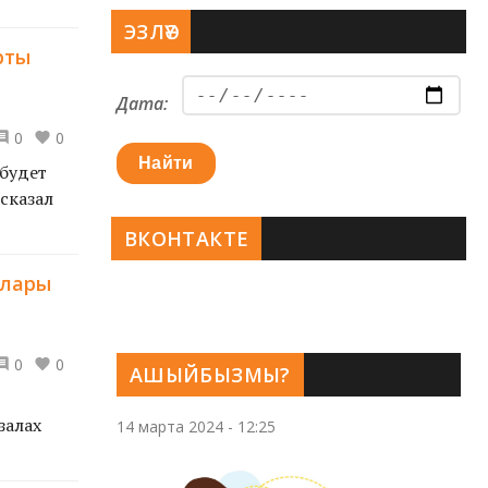
ЭЗЛӘҮ
рты
Дата:
0
0
Найти
будет
сказал
ВКОНТАКТЕ
алары
0
0
АШЫЙБЫЗМЫ?
залах
14 марта 2024 - 12:25