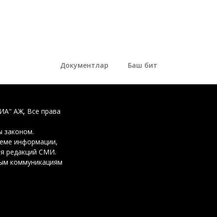
Документлар
Баш бит
ДИА" АҖ. Все права
 законом.
ъеме информации,
ия редакций СМИ.
вым коммуникациям