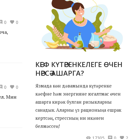
0
0
рча,
КӘЕФ КҮТӘРЕНКЕЛЕГЕ ӨЧЕН
НӘРСӘ АШАРГА?
Язмада көн дәвамында күтәренке
0
0
кәефне һәм энергияне югалтмас өчен
ел. Мин
ашарга кирәк булган ризыкларны
санадык. Аларны үз рационыңа ешрак
кертсәң, стрессның ни икәнен
белмәссең!
17305
0
2