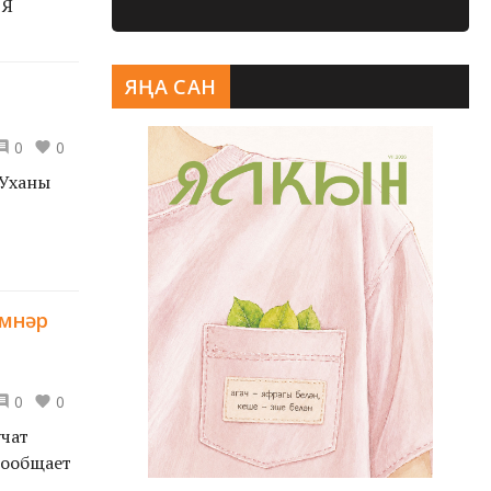
 Я
ЯҢА САН
0
0
 Уханы
имнәр
0
0
чат
сообщает