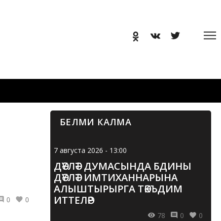
БЕЛМИ КАЛМА
7 августа 2026 - 13:00
ДӘҮЛӘТ ДУМАСЫНДА БДИНЫ
ДӘҮЛӘТ ИМТИХАННАРЫНА
АЛЫШТЫРЫРГА ТӘКЪДИМ
ИТТЕЛӘР
0
0
78
0
0