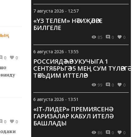
7 августа 2026 - 12:57
«ҮЗ ТЕЛЕМ» НӘТИҖӘЛӘРЕ
БИЛГЕЛЕ
ның
85
0
0
6 августа 2026 - 13:55
0
0
РОССИЯДӘ ҺӘР УКУЧЫГА 1
ошо
СЕНТЯБРЬГӘ 15 МЕҢ СУМ ТҮЛӘРГӘ
рнанду
ТӘКЪДИМ ИТТЕЛӘР
99
0
0
6 августа 2026 - 13:51
«IT-ЛИДЕР» ПРЕМИЯСЕНӘ
ГАРИЗАЛАР КАБУЛ ИТЕЛӘ
0
0
БАШЛАДЫ
родажи
86
0
0