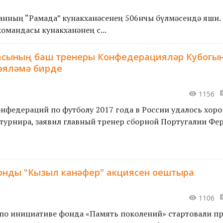
анның “Рамада” кунакханәсенең 506нчы бүлмәсендә яши.
мандасы кунакханәнең өс...
сының баш тренеры Конфедерацияләр Кубогы
әяләмә бирде
1156
нфедераций по футболу 2017 года в России удалось хор
 турнира, заявил главный тренер сборной Португалии Фе
анкт-Пе...
онды "Кызыл канәфер" акциясен оештыра
1106
по инициативе фонда «Память поколений» стартовали п