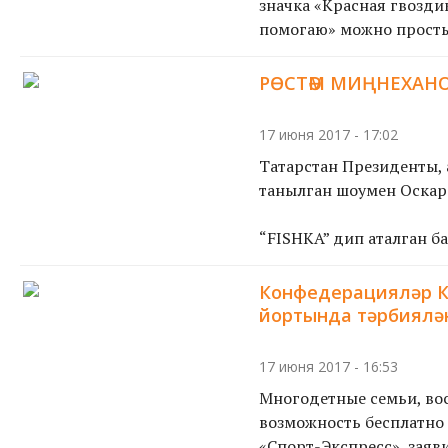
значка «Красная гвозди
помогаю» можно просты
РӨСТӘМ МИҢНЕХАНО
17 июня 2017 - 17:02
Татарстан Президенты,
танылган шоумен Оскар 
“FISHKA” дип аталган ба
Конфедерацияләр К
йортында тәрбиялә
17 июня 2017 - 16:53
Многодетные семьи, во
возможность бесплатно 
«Спорт-Экспресс», заяви