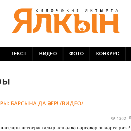
ТЕКСТ
ВИДЕО
ФОТО
КОНКУРС
ры
: БАРСЫНА ДА ӘЗЕР! /ВИДЕО/
1302
натлары автограф алыр өчен әллә нәрсәләр эшләргә риза!