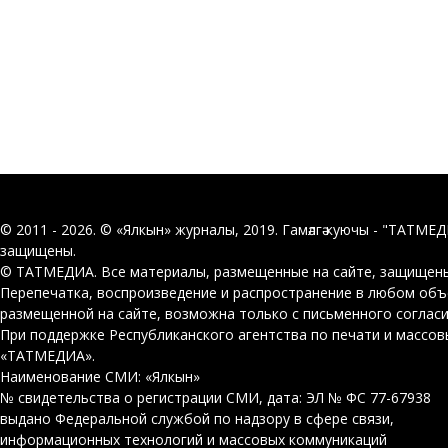
© 2011 - 2026. © «Ялкын» журналы, 2019. Гамәлгә куючы - "ТАТМЕ
защищены.
© ТАТМЕДИА. Все материалы, размещенные на сайте, защищены
Перепечатка, воспроизведение и распространение в любом об
размещенной на сайте, возможна только с письменного соглас
При поддержке Республиканского агентства по печати и массо
«ТАТМЕДИА».
Наименование СМИ: «Ялкын»
№ свидетельства о регистрации СМИ, дата: ЭЛ № ФС 77-67938
выдано Федеральной службой по надзору в сфере связи,
информационных технологий и массовых коммуникаций