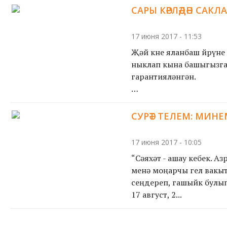
САРЫ КӘРЛӘДӘН САКЛ
17 июня 2017 - 11:53
Җәй көне яланбаш йөрүне 
ныклап кына башыгызга 
гарантияләнгән.
Җәй җиттеме, халык, кыз
СУРӘТ ТЕЛЕМ: МИН
17 июня 2017 - 10:05
“Сәяхәт - ашау кебек. А
менә моңарчы гел вакыт
сеңдереп, гашыйк булып
17 август, 2...