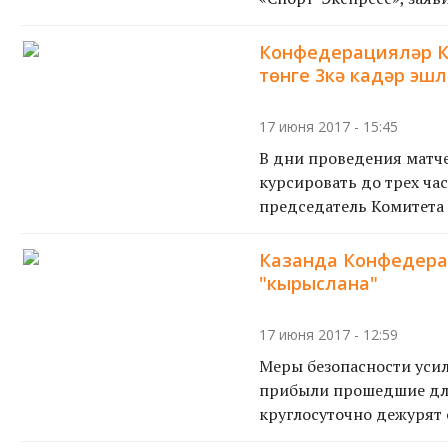
Конфедерацияләр К
төнге 3кә кадәр эш
17 июня 2017 - 15:45
В дни проведения матч
курсировать до трех ча
председатель Комитета п
Казанда Конфедера
"кырыслана"
17 июня 2017 - 12:59
Меры безопасности усил
прибыли прошедшие для
круглосуточно дежурят 