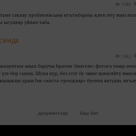
1586
атьне саклау проблемасына игътибарны җәлеп итү максат
ы ысуллар уйлап таба.
СИНДӘ!
1582
 аккаунтын алып баручы һәркемгә билгеле: фотога төшәр өче
зе бер сынау. Шуңа күрә, без сезгә бу эшне җиңеләйтү макс
кызыклы урын һәм «инста-трендлар» буенча актуаль мәгъл
Документлар
Баш бит