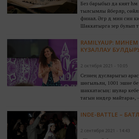
Без барыбыз да әкият hә
тылсымлы әйберләр, сөйлә
финал. Әгәр дә мин син ә
Шаккатырга әзер булып то
RAMILYAUP: МИНЕМ
КҮЗАЛЛАУ БУЛДЫРУ
2 октября 2021 - 10:05
Сезнең дусларыгыз арасын
шөгыльләнә, 1001 эшне б
шаккатасың: шулар кебек
тагын нидер майтара», – 
Рамилә – нәкъ менә шунд
INDE-BATTLE – БАТЛ
2 сентября 2021 - 14:43