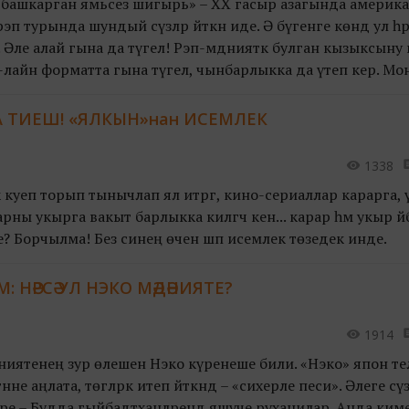
башкарган ямьсез шигырь» – XX гасыр азагында америка
п турында шундый сүзләр әйткән иде. Ә бүгенге көндә ул һә
ле алай гына да түгел! Рэп-мәдәнияткә булган кызыксыну 
он-лайн форматта гына түгел, чынбарлыкка да үтеп керә. М
 ТИЕШ! «ЯЛКЫН»нан ИСЕМЛЕК
1338
кә куеп торып тынычлап ял итәргә, кино-сериаллар карарга, ү
ны укырга вакыт барлыкка килгәч кенә... карар һәм укыр ә
? Борчылма! Без синең өчен шәп исемлек төзедек инде.
 НӘРСӘ УЛ НЭКО МӘДӘНИЯТЕ?
1914
ниятенең зур өлешен Нэко күренеше били. «Нэко» япон те
әнне аңлата, төгәлрәк итеп әйткәндә – «сихерле песи». Әлеге сү
ре – Будда гыйбадәтханәләрендә яшәүче руханилар. Анда ким