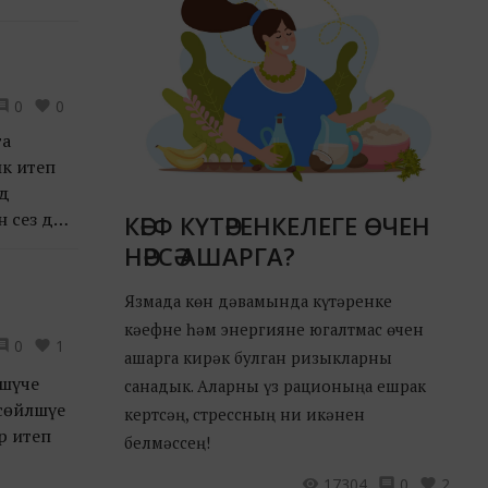
0
0
га
ык итеп
дә
 сез дә
КӘЕФ КҮТӘРЕНКЕЛЕГЕ ӨЧЕН
НӘРСӘ АШАРГА?
Язмада көн дәвамында күтәренке
кәефне һәм энергияне югалтмас өчен
0
1
ашарга кирәк булган ризыкларны
шәүче
санадык. Аларны үз рационыңа ешрак
сөйләшүе
кертсәң, стрессның ни икәнен
р итеп
белмәссең!
17304
0
2