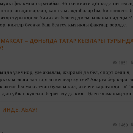
м мультфильмнар яратабыз. Чөнки әкияти дөньяда ни теләсәң
шә торган җанварлар, канатлы аждаһалар hәм, hичшиксез, бә
киятләр турында әле бииик аз беләсең дисәм, ышаныр идеңме?
р, әкиятләр буенча баш белгеч кызыклы фактлар әзерләде.
 МАКСАТ – ДӨНЬЯДА ТАТАР КЫЗЛАРЫ ТУРЫНДА
!
1851
да үзе чибәр, үзе акыллы, җырлый да белә, спорт белән дә
ерьюлы эшли ала торган кешеләр күпме? Аларга бер карага
 актив һәм максатчан буласы килә, икенче караганда – «Та
дип уйлап куясың, бераз ачу да килә... Әлеге язманың төп
ыйлардан!
 ИНДЕ, АБАУ!
1460