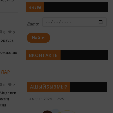
ЭЗЛӘҮ
Дата:
0
0
Найти
сорауга
 компания
ВКОНТАКТЕ
ПЛАР
0
2
АШЫЙБЫЗМЫ?
Мәңгелек
ланың
14 марта 2024 - 12:25
рмия