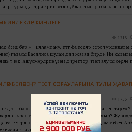
ра алар турында төрле риваятләр уйлап чыгара башлаганнар.
МКИНЛЕКЛӘР КИҢЛЕГЕ
1318
алар бездә бар!» – илһамлану, кәттә фикерләр сере турындагы 
вет) әгъзасы Василиса шулай дип җавап бирде. Иң кызыгы
 14 яшь тә юк! Яшүсмерләрне үзенә директор итеп алучы серле
ЛӘР БЕЛӘСЕҢ? ТЕСТ СОРАУЛАРЫНА ТУЛЫ ҖАВА
1755
е дигәч башыңа ниләр килә? Форма кигән солдат егетләрме? 
оларда күреп ияләнгән текә сугышу эпизодларыдыр? Журна
 тест әзерләгән идек. Ә хәзер җавапларны тәкъдим итәбез. А
елгәнеңне тикшереп кара!