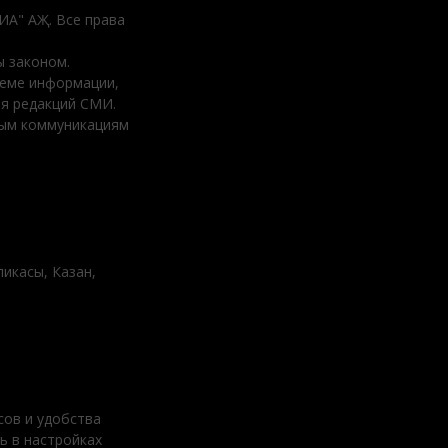
ДИА" АҖ. Все права
 законом.
ъеме информации,
ия редакций СМИ.
вым коммуникациям
ликасы, Казан,
сов и удобства
ь в настройках