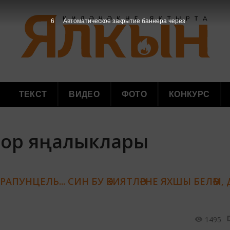
5
Автоматическое закрытие баннера через
ТЕКСТ
ВИДЕО
ФОТО
КОНКУРС
тор яңалыклары
РАПУНЦЕЛЬ... СИН БУ ӘКИЯТЛӘРНЕ ЯХШЫ БЕЛӘМ,
1495