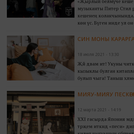
«Җырлый белмәүче кеше 
музыканты Питер Стил рэ
кешенең колакчынында. Ә
көн үсә. Бүген инде ул 
мисалы – рэп-батллар.
СИН МОНЫ КАРАРГА
18 июля 2021 - 13:30
Җәй дәвам итә! Укуны чит
кызыклы булган китаплар
булып чыга! Таныш хәлме
МИЯУ-МИЯУ ПЕСКӘЕМ:
12 марта 2021 - 14:19
XXI гасырда Япония мәдә
тәрҗемә иткәндә «песи» диг
килеп чыгуының сәбәпчелә