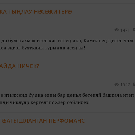
КА ТЫҢЛАУ НӘРСӘГӘ КИТЕРӘ?
1471
 да булса ахмак итеп хис итәсең икән, Камиләнең җитен чәчле
чен зәңгәргә буятканы турында исеңә ал!
КАЙДА НИЧЕК?
1547
әтиҗәсендә бу яңа елны бар дөнья бөтенләй башкача итеп үт
инди чикләүләр кертелгән? Хәзер сөйлибез!
ГӘ БАГЫШЛАНГАН ПЕРФОМАНС