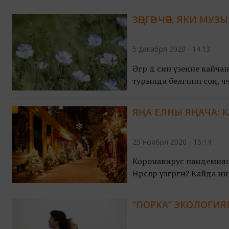
ЗӘҢГӘР ЧӘЧ, ЯКИ МУЗЫ
5 декабря 2020 - 14:13
Әгәр дә син үзеңне кайчан
турында белгәннән соң, чә
ЯҢА ЕЛНЫ ЯҢАЧА: 
25 ноября 2020 - 15:14
Коронавирус пандемиясе н
Нәрсәләр үзгәргән? Кайда н
“ПОРКА” ЭКОЛОГИЯ