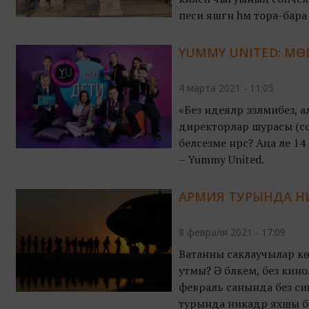
песи яшәгән һәм тора-ба
YUMMY UNITED: МӨ
4 марта 2021 - 11:05
«Без идеяләр эзләмибез, 
директорлар шурасы (со
беләсезме нәрсә? Аңа әле
– Yummy United.
АРМИЯ ТУРЫНДА НИ
8 февраля 2021 - 17:09
Ватанны саклаучылар көн
утмы? Ә бәлкем, без кин
февраль санында без сиңа
турында никадәр яхшы б