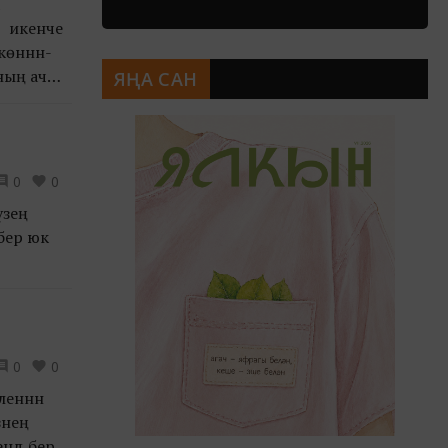
р икенче
көннән-
оның ачык
ЯҢА САН
0
0
зеңә
йбер юк
0
0
леннән
знең
ендә бер