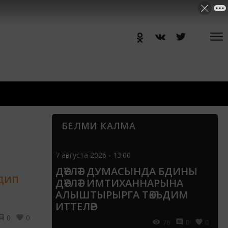
БЕЛМИ КАЛМА
7 августа 2026 - 13:00
ДӘҮЛӘТ ДУМАСЫНДА БДИНЫ
 ДИП
ДӘҮЛӘТ ИМТИХАННАРЫНА
АЛЫШТЫРЫРГА ТӘКЪДИМ
ИТТЕЛӘР
0
0
76
0
0