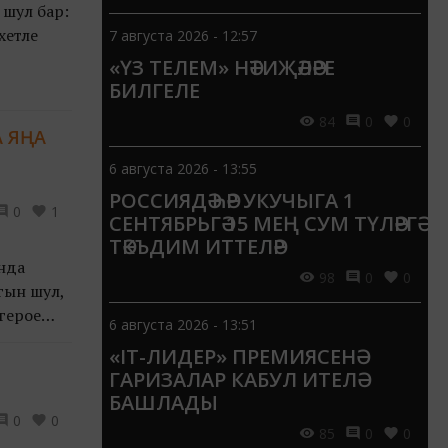
 шул бар:
хетле
7 августа 2026 - 12:57
«ҮЗ ТЕЛЕМ» НӘТИҖӘЛӘРЕ
БИЛГЕЛЕ
84
0
0
 ЯҢА
6 августа 2026 - 13:55
РОССИЯДӘ ҺӘР УКУЧЫГА 1
0
1
СЕНТЯБРЬГӘ 15 МЕҢ СУМ ТҮЛӘРГӘ
ТӘКЪДИМ ИТТЕЛӘР
нда
98
0
0
гын шул,
 герое
6 августа 2026 - 13:51
«IT-ЛИДЕР» ПРЕМИЯСЕНӘ
ГАРИЗАЛАР КАБУЛ ИТЕЛӘ
БАШЛАДЫ
0
0
85
0
0