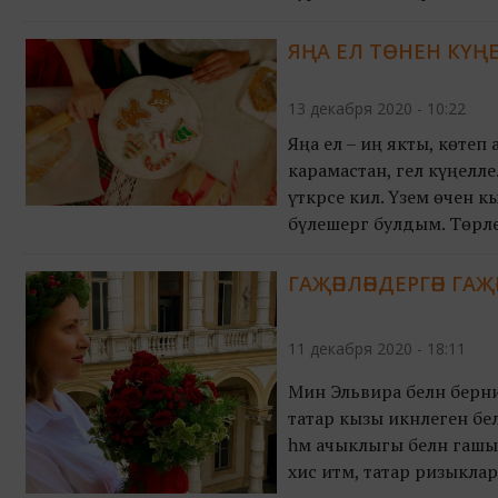
ЯҢА ЕЛ ТӨНЕН КҮҢ
13 декабря 2020 - 10:22
Яңа ел – иң якты, көтеп 
карамастан, гел күңелле.
үткәрәсе килә. Үзем өчен
бүлешергә булдым. Төрле
кулланыгыз!
ГАҖӘПЛӘНДЕРГӘН ГА
11 декабря 2020 - 18:11
Мин Эльвира белән берни
татар кызы икәнлеген бе
һәм ачыклыгы белән гашы
хис итәм, татар ризыкла