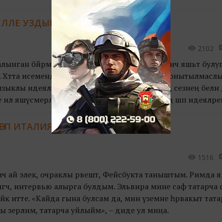
ЕЛЛЕ УЗДЫРУ ӨЧЕН 4 ШӘП ТӘКЪДИМ
2102
алынган бәйрәмнәрнең берсе. Аны каршы алу, ничә яшьтә булу
 Хәтта исемендә дә «яңа» сүзе булгач, бу төнне онытылмасл
 кызыклы идеяләр туплыйм дип башлаган идем, сезнең белән 
 ил яшүсмерләреннән Яңа ел каршы алуның иң шәп идеяләрен
ҖӘЕП ИТАЛИЯ
1516
чә ай элек, очраклы рәвештә, Фейсбукта таныштым. Римда я
лгәч, интервью алырга булдым. Эльвира мине саф татарча 
йк итте. «Кайда гына булсам да, мин үземне һәрвакыт тата
ры әзерлим, татарча уйлыйм», – диде ул миңа.