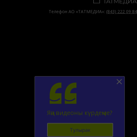
Телефон АО «ТАТМЕДИА»:
(843) 222 09 84
Яңа видеоны күрдеңме?
Тулырак