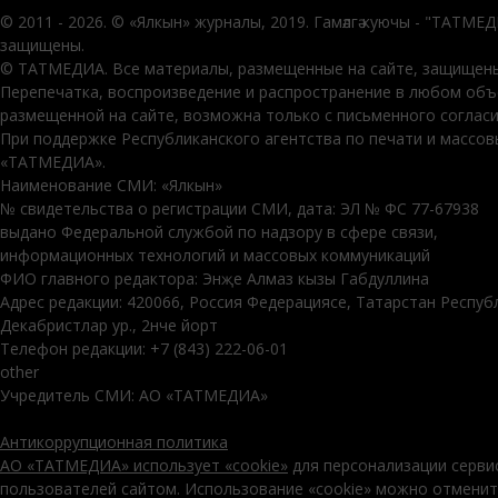
© 2011 - 2026. © «Ялкын» журналы, 2019. Гамәлгә куючы - "ТАТМЕ
защищены.
© ТАТМЕДИА. Все материалы, размещенные на сайте, защищены
Перепечатка, воспроизведение и распространение в любом об
размещенной на сайте, возможна только с письменного соглас
При поддержке Республиканского агентства по печати и массо
«ТАТМЕДИА».
Наименование СМИ: «Ялкын»
№ свидетельства о регистрации СМИ, дата: ЭЛ № ФС 77-67938
выдано Федеральной службой по надзору в сфере связи,
информационных технологий и массовых коммуникаций
ФИО главного редактора: Энҗе Алмаз кызы Габдуллина
Адрес редакции: 420066, Россия Федерациясе, Татарстан Респуб
Декабристлар ур., 2нче йорт
Телефон редакции: +7 (843) 222-06-01
other
Учредитель СМИ: АО «ТАТМЕДИА»
Антикоррупционная политика
АО «ТАТМЕДИА» использует «cookie»
для персонализации серви
пользователей сайтом. Использование «cookie» можно отменит