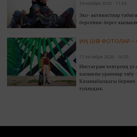
24 ноября 2020 - 11:54
Эко- активистлар табиг
берсеннән-берсе кызыкл
ИҢ ШӘП ФОТОЛАР – 
17 октября 2020 - 16:30
Инстаграм челтәрендә үз
кызыклы урыннар табу – ү
Казаныбыздагы берничә 
тупладык.