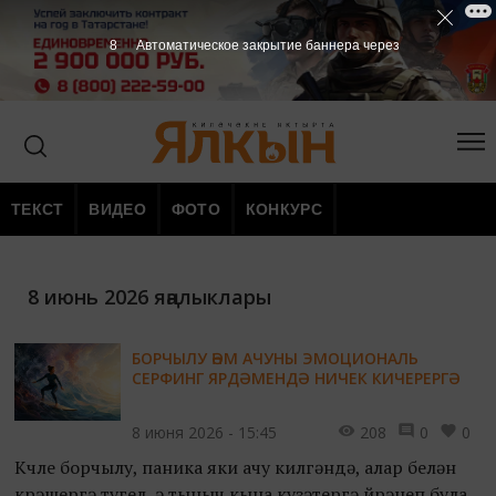
7
Автоматическое закрытие баннера через
ТЕКСТ
ВИДЕО
ФОТО
КОНКУРС
8 июнь 2026 яңалыклары
БОРЧЫЛУ ҺӘМ АЧУНЫ ЭМОЦИОНАЛЬ
СЕРФИНГ ЯРДӘМЕНДӘ НИЧЕК КИЧЕРЕРГӘ
8 июня 2026 - 15:45
208
0
0
Көчле борчылу, паника яки ачу килгәндә, алар белән
көрәшергә түгел, ә тыныч кына күзәтергә өйрәнеп була.