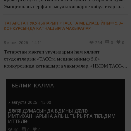
Эмоциональ серфинг ысулы хисләрне кабул итәргә
һәм аларның вакытлыча гына булуын аңларга ярдәм
итә.
ТАТАРСТАН УКУЧЫЛАРЫН «ТАССТА МЕДИАСЫЙНЫФ 5.0»
КОНКУРСЫНДА КАТНАШЫРГА ЧАКЫРАЛАР
8 июня 2026 - 14:11
254
0
0
Татарстан мәктәп укучыларын һәм көллият
студентларын «ТАССта медиасыйныф 5.0»
конкурсында катнашырга чакыралар. «НЬЮМ ТАСС»
яшүсмерләр медиапроекты бишенче Бөтенроссия
конкурсы башлануы турында игълан итте.
БЕЛМИ КАЛМА
7 августа 2026 - 13:00
ДӘҮЛӘТ ДУМАСЫНДА БДИНЫ ДӘҮЛӘТ
ИМТИХАННАРЫНА АЛЫШТЫРЫРГА ТӘКЪДИМ
ИТТЕЛӘР
60
0
0