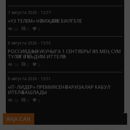
7 августа 2026 - 12:57
«ҮЗ ТЕЛЕМ» НӘТИҖӘЛӘРЕ БИЛГЕЛЕ
66
0
0
6 августа 2026 - 13:55
РОССИЯДӘ ҺӘР УКУЧЫГА 1 СЕНТЯБРЬГӘ 15 МЕҢ СУМ
ТҮЛӘРГӘ ТӘКЪДИМ ИТТЕЛӘР
79
0
0
6 августа 2026 - 13:51
«IT-ЛИДЕР» ПРЕМИЯСЕНӘ ГАРИЗАЛАР КАБУЛ
ИТЕЛӘ БАШЛАДЫ
70
0
0
ЯҢА САН