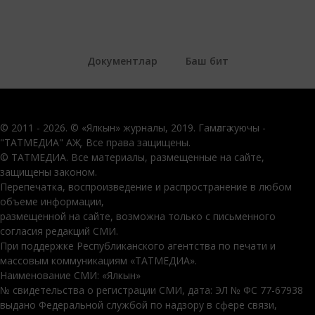
Документлар
Баш бит
© 2011 - 2026. © «Ялкын» журналы, 2019. Гамәлгә куючы -
"ТАТМЕДИА" АҖ. Все права защищены.
© ТАТМЕДИА. Все материалы, размещенные на сайте,
защищены законом.
Перепечатка, воспроизведение и распространение в любом
объеме информации,
размещенной на сайте, возможна только с письменного
согласия редакций СМИ.
При поддержке Республиканского агентства по печати и
массовым коммуникациям «ТАТМЕДИА».
Наименование СМИ: «Ялкын»
№ свидетельства о регистрации СМИ, дата: ЭЛ № ФС 77-67938
выдано Федеральной службой по надзору в сфере связи,