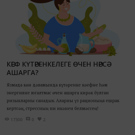
КӘЕФ КҮТӘРЕНКЕЛЕГЕ ӨЧЕН НӘРСӘ
АШАРГА?
Язмада көн дәвамында күтәренке кәефне һәм
энергияне югалтмас өчен ашарга кирәк булган
ризыкларны санадык. Аларны үз рационыңа ешрак
кертсәң, стрессның ни икәнен белмәссең!
17300
0
2