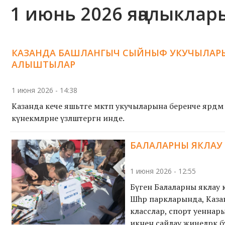
1 июнь 2026 яңалыклар
КАЗАНДА БАШЛАНГЫЧ СЫЙНЫФ УКУЧЫЛАРЫН 
АЛЫШТЫЛАР
1 июня 2026 - 14:38
Казанда кече яшьтәге мәктәп укучыларына беренче ярдәм
күнекмәләрне үзләштергән инде.
БАЛАЛАРНЫ ЯКЛАУ К
1 июня 2026 - 12:55
Бүген Балаларны яклау кө
Шәһәр паркларында, Каза
класслар, спорт уеннары
икәнен сайлау җиңелрәк