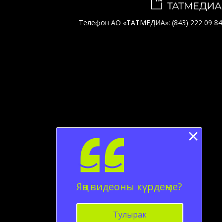
Телефон АО «ТАТМЕДИА»:
(843) 222 09 84
Яңа видеоны күрдеңме?
Тулырак