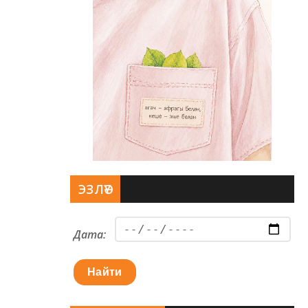
ЭЗЛӘҮ
Дата:
Найти