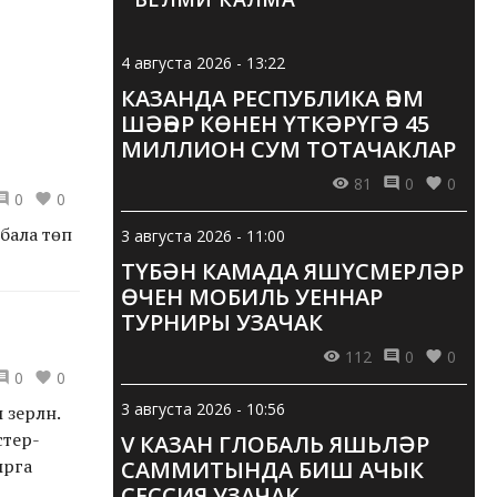
4 августа 2026 - 13:22
КАЗАНДА РЕСПУБЛИКА ҺӘМ
ШӘҺӘР КӨНЕН ҮТКӘРҮГӘ 45
МИЛЛИОН СУМ ТОТАЧАКЛАР
81
0
0
0
0
 бала төп
3 августа 2026 - 11:00
ТҮБӘН КАМАДА ЯШҮСМЕРЛӘР
ӨЧЕН МОБИЛЬ УЕННАР
ТУРНИРЫ УЗАЧАК
112
0
0
0
0
3 августа 2026 - 10:56
зерләнә.
стер-
V КАЗАН ГЛОБАЛЬ ЯШЬЛӘР
ырга
САММИТЫНДА БИШ АЧЫК
СЕССИЯ УЗАЧАК