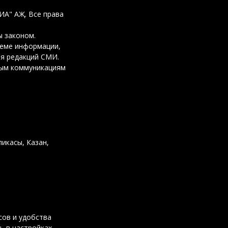
ДИА" АҖ. Все права
 законом.
ъеме информации,
ия редакций СМИ.
вым коммуникациям
ликасы, Казан,
сов и удобства
ь в настройках