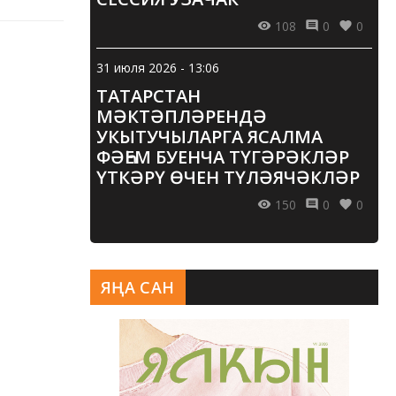
108
0
0
31 июля 2026 - 13:06
ТАТАРСТАН
МӘКТӘПЛӘРЕНДӘ
УКЫТУЧЫЛАРГА ЯСАЛМА
ФӘҺЕМ БУЕНЧА ТҮГӘРӘКЛӘР
ҮТКӘРҮ ӨЧЕН ТҮЛӘЯЧӘКЛӘР
150
0
0
ЯҢА САН