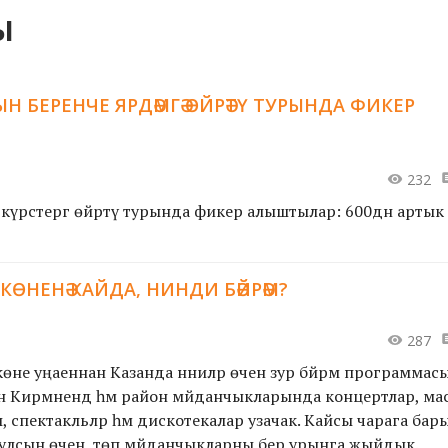
ы
БЕРЕНЧЕ ЯРДӘМГӘ ӨЙРӘТҮ ТУРЫНДА ФИКЕР
232
 күрсәтергә өйрәтү турында фикер алыштылар: 600дән артык
ӨНЕНӘ КАЙДА, НИНДИ БӘЙРӘМ?
287
не уңаеннан Казанда нәниләр өчен зур бәйрәм программасы ә
н Кирмәнендә һәм район мәйданчыкларында концертлар, ма
, спектакльләр һәм дискотекалар узачак. Кайсы чарага бар
 булсын өчен, төп мәйданчыкларны бер урынга җыйдык.