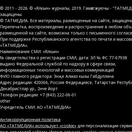
© 2011 - 2026. © «Ялкын» журналы, 2019. Гамәлгә куючы - "ТАТМЕ
защищены.
© ТАТМЕДИА. Все материалы, размещенные на сайте, защищены
Перепечатка, воспроизведение и распространение в любом об
размещенной на сайте, возможна только с письменного соглас
При поддержке Республиканского агентства по печати и массо
«ТАТМЕДИА».
Наименование СМИ: «Ялкын»
№ свидетельства о регистрации СМИ, дата: ЭЛ № ФС 77-67938
выдано Федеральной службой по надзору в сфере связи,
информационных технологий и массовых коммуникаций
ФИО главного редактора: Энҗе Алмаз кызы Габдуллина
Адрес редакции: 420066, Россия Федерациясе, Татарстан Респуб
Декабристлар ур., 2нче йорт
Телефон редакции: +7 (843) 222-06-01
other
Учредитель СМИ: АО «ТАТМЕДИА»
Антикоррупционная политика
АО «ТАТМЕДИА» использует «cookie»
для персонализации серви
пользователей сайтом. Использование «cookie» можно отменит