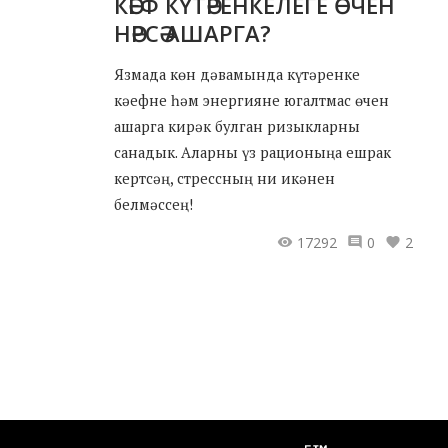
КӘЕФ КҮТӘРЕНКЕЛЕГЕ ӨЧЕН
НӘРСӘ АШАРГА?
Язмада көн дәвамында күтәренке
кәефне һәм энергияне югалтмас өчен
ашарга кирәк булган ризыкларны
санадык. Аларны үз рационыңа ешрак
кертсәң, стрессның ни икәнен
белмәссең!
17292
0
2