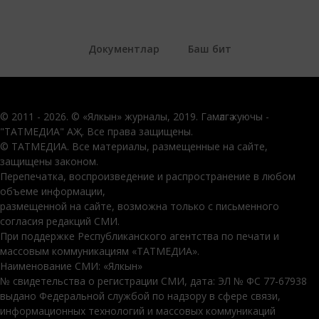
Документлар
Баш бит
© 2011 - 2026. © «Ялкын» журналы, 2019. Гамәлгә куючы -
"ТАТМЕДИА" АҖ. Все права защищены.
© ТАТМЕДИА. Все материалы, размещенные на сайте,
защищены законом.
Перепечатка, воспроизведение и распространение в любом
объеме информации,
размещенной на сайте, возможна только с письменного
согласия редакций СМИ.
При поддержке Республиканского агентства по печати и
массовым коммуникациям «ТАТМЕДИА».
Наименование СМИ: «Ялкын»
№ свидетельства о регистрации СМИ, дата: ЭЛ № ФС 77-67938
выдано Федеральной службой по надзору в сфере связи,
информационных технологий и массовых коммуникаций