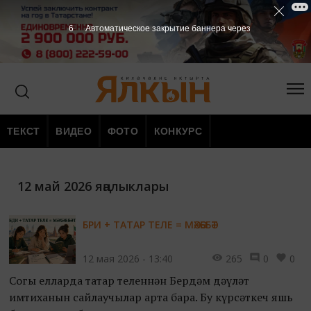
6
Автоматическое закрытие баннера через
ТЕКСТ
ВИДЕО
ФОТО
КОНКУРС
12 май 2026 яңалыклары
БРИ + ТАТАР ТЕЛЕ = МӘХӘББӘТ
12 мая 2026 - 13:40
265
0
0
Соңгы елларда татар теленнән Бердәм дәүләт
имтиханын сайлаучылар арта бара. Бу күрсәткеч яшь