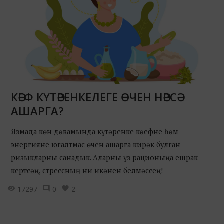
КӘЕФ КҮТӘРЕНКЕЛЕГЕ ӨЧЕН НӘРСӘ
АШАРГА?
Язмада көн дәвамында күтәренке кәефне һәм
энергияне югалтмас өчен ашарга кирәк булган
ризыкларны санадык. Аларны үз рационыңа ешрак
кертсәң, стрессның ни икәнен белмәссең!
17297
0
2