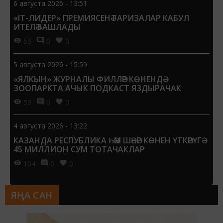
6 августа 2026 - 13:51
«IT-ЛИДЕР» ПРЕМИЯСЕНӘ ГАРИЗАЛАР КАБУЛ
ИТЕЛӘ БАШЛАДЫ
53
0
0
5 августа 2026 - 15:59
«ЯЛКЫН» ЖУРНАЛЫ ФИЛЛӘР КӨНЕНДӘ
ЗООПАРКТА АЧЫК ПОДКАСТ ЯЗДЫРАЧАК
59
0
0
4 августа 2026 - 13:22
КАЗАНДА РЕСПУБЛИКА ҺӘМ ШӘҺӘР КӨНЕН ҮТКӘРҮГӘ
45 МИЛЛИОН СУМ ТОТАЧАКЛАР
104
0
0
ЯҢА САН