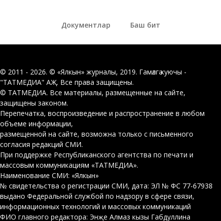
Документлар
Баш бит
© 2011 - 2026. © «Ялкын» журналы, 2019. Гамәлгә куючы -
"ТАТМЕДИА" АҖ. Все права защищены.
© ТАТМЕДИА. Все материалы, размещенные на сайте,
защищены законом.
Перепечатка, воспроизведение и распространение в любом
объеме информации,
размещенной на сайте, возможна только с письменного
согласия редакций СМИ.
При поддержке Республиканского агентства по печати и
массовым коммуникациям «ТАТМЕДИА».
Наименование СМИ: «Ялкын»
№ свидетельства о регистрации СМИ, дата: ЭЛ № ФС 77-67938
выдано Федеральной службой по надзору в сфере связи,
информационных технологий и массовых коммуникаций
ФИО главного редактора: Энҗе Алмаз кызы Габдуллина