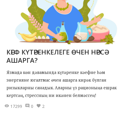
КӘЕФ КҮТӘРЕНКЕЛЕГЕ ӨЧЕН НӘРСӘ
АШАРГА?
Язмада көн дәвамында күтәренке кәефне һәм
энергияне югалтмас өчен ашарга кирәк булган
ризыкларны санадык. Аларны үз рационыңа ешрак
кертсәң, стрессның ни икәнен белмәссең!
17299
0
2