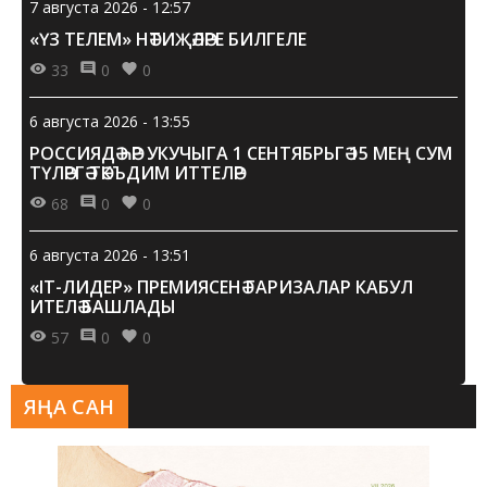
7 августа 2026 - 12:57
«ҮЗ ТЕЛЕМ» НӘТИҖӘЛӘРЕ БИЛГЕЛЕ
33
0
0
6 августа 2026 - 13:55
РОССИЯДӘ ҺӘР УКУЧЫГА 1 СЕНТЯБРЬГӘ 15 МЕҢ СУМ
ТҮЛӘРГӘ ТӘКЪДИМ ИТТЕЛӘР
68
0
0
6 августа 2026 - 13:51
«IT-ЛИДЕР» ПРЕМИЯСЕНӘ ГАРИЗАЛАР КАБУЛ
ИТЕЛӘ БАШЛАДЫ
57
0
0
ЯҢА САН