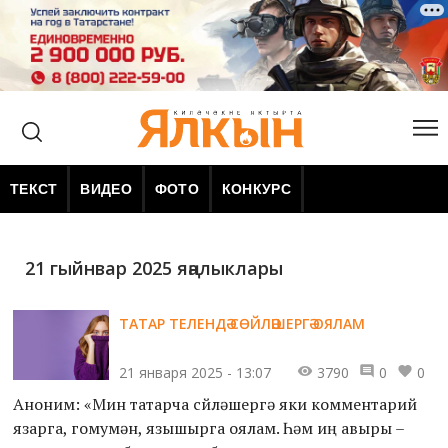
ТЕКСТ
ВИДЕО
ФОТО
КОНКУРС
21 гыйнвар 2025 яңалыклары
ТАТАР ТЕЛЕНДӘ СӨЙЛӘШЕРГӘ ОЯЛАМ
21 января 2025 - 13:07
3790
0
0
Аноним: «Мин татарча сөйләшергә яки комментарий
язарга, гомумән, язышырга оялам. Һәм иң авыры –