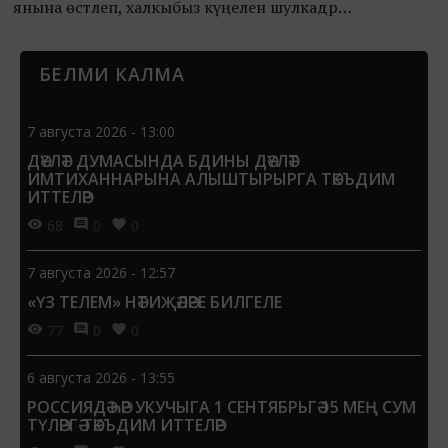
янына өстәлеп, халкыбыз күңеленә шулкадәр
күтәренкелек, олы хисләр, бердәмлек тойгылары алып
килә ул.
БЕЛМИ КАЛМА
7 августа 2026 - 13:00
ДӘҮЛӘТ ДУМАСЫНДА БДИНЫ ДӘҮЛӘТ
ИМТИХАННАРЫНА АЛЫШТЫРЫРГА ТӘКЪДИМ
ИТТЕЛӘР
68
0
0
7 августа 2026 - 12:57
«ҮЗ ТЕЛЕМ» НӘТИҖӘЛӘРЕ БИЛГЕЛЕ
77
0
0
6 августа 2026 - 13:55
РОССИЯДӘ ҺӘР УКУЧЫГА 1 СЕНТЯБРЬГӘ 15 МЕҢ СУМ
ТҮЛӘРГӘ ТӘКЪДИМ ИТТЕЛӘР