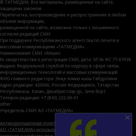
© ТАТМЕДИА. Все материалы, размещенные на сайте,
защищены законом.
Перепечатка, воспроизведение и распространение в любом
объеме информации,
размещенной на сайте, возможна только с письменного
согласия редакций СМИ.
При поддержке Республиканского агентства по печати и
массовым коммуникациям «ТАТМЕДИА».
Наименование СМИ: «Ялкын»
№ свидетельства о регистрации СМИ, дата: ЭЛ № ФС 77-67938
выдано Федеральной службой по надзору в сфере связи,
информационных технологий и массовых коммуникаций
ФИО главного редактора: Энҗе Алмаз кызы Габдуллина
Адрес редакции: 420066, Россия Федерациясе, Татарстан
Республикасы, Казан, Декабристлар ур., 2нче йорт
Телефон редакции: +7 (843) 222-06-01
other
Учредитель СМИ: АО «ТАТМЕДИА»
Антикоррупционная политика
АО «ТАТМЕДИА» использует «cookie»
для персонализации
сервисов и удобства пользователей сайтом. Использование