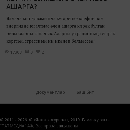
АШАРГА?
Язмада көн дәвамында күтәренке кәефне һәм
энергияне югалтмас өчен ашарга кирәк булган
ризыкларны санадык. Аларны үз рационыңа ешрак
кертсәң, стрессның ни икәнен белмәссең!
17303
0
2
Документлар
Баш бит
© 2011 - 2026. © «Ялкын» журналы, 2019. Гамәлгә куючы -
"ТАТМЕДИА" АҖ. Все права защищены.