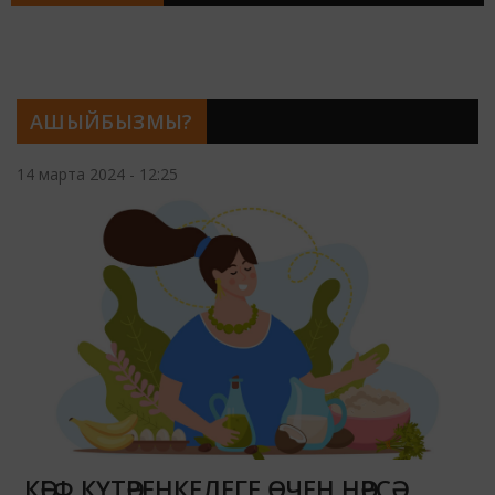
АШЫЙБЫЗМЫ?
14 марта 2024 - 12:25
КӘЕФ КҮТӘРЕНКЕЛЕГЕ ӨЧЕН НӘРСӘ