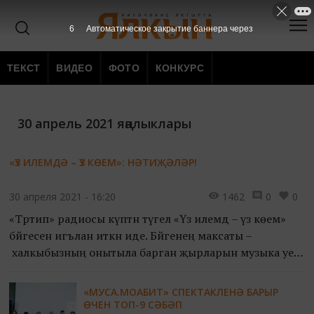
6
Автоматическое закрытие баннера через
ТЕКСТ
ВИДЕО
ФОТО
КОНКУРС
30 апрель 2021 яңалыклары
«ҮЗ ИЛЕМДӘ – ҮЗ КӨЕМ»: НӘТИҖӘЛӘР!
30 апреля 2021 - 16:20
1462
0
0
«Тәртип» радиосы күптән түгел «Үз илемдә – үз көем»
бәйгесен игълан иткән иде. Бәйгенең максаты –
халкыбызның онытыла барган җырларын музыка уен
коралларына кушылып җырлау.
«МУСА.МОАБИТ» СПЕКТАКЛЕНӘ БАРЫР
ӨЧЕН ТОП-9 СӘБӘП