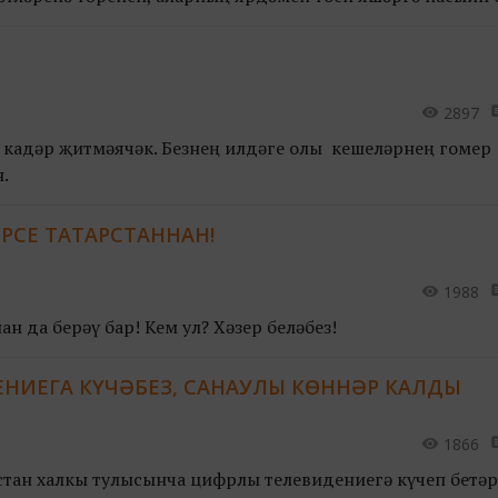
, яңа куанычлар телибез! Бәйрәмегез белән!
2897
 кадәр җитмәячәк. Безнең илдәге олы кешеләрнең гомер
.
РСЕ ТАТАРСТАННАН!
1988
 да берәү бар! Кем ул? Хәзер беләбез!
НИЕГА КҮЧӘБЕЗ, САНАУЛЫ КӨННӘР КАЛДЫ
1866
стан халкы тулысынча цифрлы телевидениегә күчеп бетәр