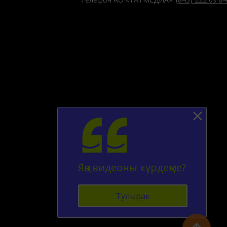
Яңа видеоны күрдеңме?
Тулырак