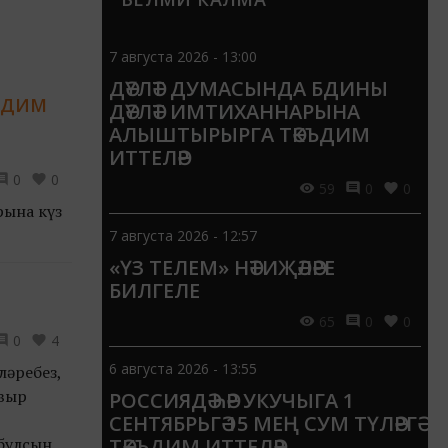
7 августа 2026 - 13:00
ДӘҮЛӘТ ДУМАСЫНДА БДИНЫ
ЪДИМ
ДӘҮЛӘТ ИМТИХАННАРЫНА
АЛЫШТЫРЫРГА ТӘКЪДИМ
ИТТЕЛӘР
0
0
59
0
0
рына күз
7 августа 2026 - 12:57
«ҮЗ ТЕЛЕМ» НӘТИҖӘЛӘРЕ
БИЛГЕЛЕ
65
0
0
0
4
6 августа 2026 - 13:55
ләребез,
авыр
РОССИЯДӘ ҺӘР УКУЧЫГА 1
СЕНТЯБРЬГӘ 15 МЕҢ СУМ ТҮЛӘРГӘ
булсын!
ТӘКЪДИМ ИТТЕЛӘР