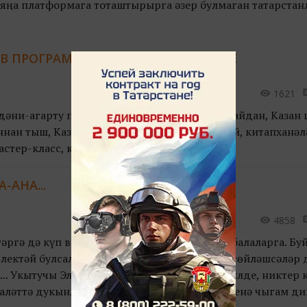
яңа платформага тоташтырырга әзер булмаган татарстан
 ПРОГРАММАСЫНА СТАРТ БИРЕЛДЕ
1621
дәни-агарту проекты башланып китте. Бу уңайдан, Казан
нан тыш, Казан укучылары өчен театр, музей, китапханәл
стер-класс, квестлар узды.
-АНА...
4858
ргә дә күп вакыт калмады балаларга. Әйе, балаларга. Бу
лектәй булсалар да, үзләренчә бик "зурдан" сөйләшсәләр д
л... Укытучы Эльза, бүген мәктәпкә алдарак килде, никтер 
халәттә дукынлана, йөрәге күкрәктән менә-менә чыгам дип