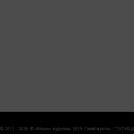
© 2011 - 2026. © «Ялкын» журналы, 2019. Гамәлгә куючы - "ТАТМЕ