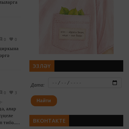
лыларга
0
0
 циркына
әргә
ЭЗЛӘҮ
Дата:
0
3
Найти
й-
ә, алар
күңеле
ВКОНТАКТЕ
 тибә...