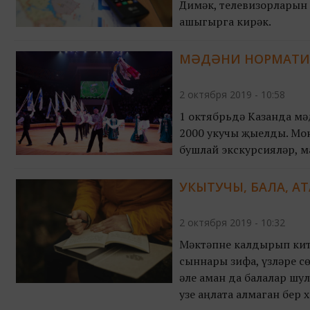
Димәк, телевизорларын 
ашыгырга кирәк.
МӘДӘНИ НОРМАТИВ
2 октября 2019 - 10:58
1 октябрьдә Казанда мә
2000 укучы җыелды. Мон
бушлай экскурсияләр, ма
УКЫТУЧЫ, БАЛА, АТА
2 октября 2019 - 10:32
Мәктәпне калдырып китә
сыннары зифа, үзләре сө
әле һаман да балалар шу
узе аңлата алмаган бер 