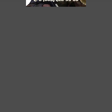
әм ата-аналары белән очрашу булачак. Ул аларның сыйны
 ел булган, кара әле, җиде көн күк үтеп тә киткән! Инде
лыр вакытлары да килеп җиткән. Шушы биш балага ярты 