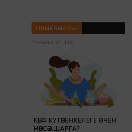
ф
 аларның
йөрәген
АШЫЙБЫЗМЫ?
14 марта 2024 - 12:25
КӘЕФ КҮТӘРЕНКЕЛЕГЕ ӨЧЕН
НӘРСӘ АШАРГА?