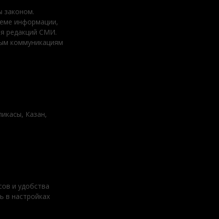
 законом.
ъеме информации,
ия редакций СМИ.
вым коммуникациям
ликасы, Казан,
сов и удобства
ь в настройках