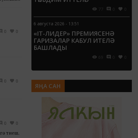
77
0
0
6 августа 2026 - 13:51
0
0
«IT-ЛИДЕР» ПРЕМИЯСЕНӘ
ГАРИЗАЛАР КАБУЛ ИТЕЛӘ
БАШЛАДЫ
69
0
0
0
0
ЯҢА САН
0
0
гә тиеш.