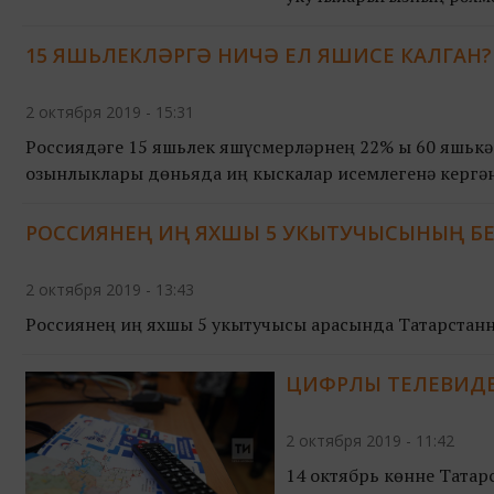
Сәламәтлек, ак бәхетләр
15 ЯШЬЛЕКЛӘРГӘ НИЧӘ ЕЛ ЯШИСЕ КАЛГАН?
2 октября 2019 - 15:31
Россиядәге 15 яшьлек яшүсмерләрнең 22% ы 60 яшькә
озынлыклары дөньяда иң кыскалар исемлегенә кергән
РОССИЯНЕҢ ИҢ ЯХШЫ 5 УКЫТУЧЫСЫНЫҢ БЕ
2 октября 2019 - 13:43
Россиянең иң яхшы 5 укытучысы арасында Татарстаннан
ЦИФРЛЫ ТЕЛЕВИДЕ
2 октября 2019 - 11:42
14 октябрь көнне Татар