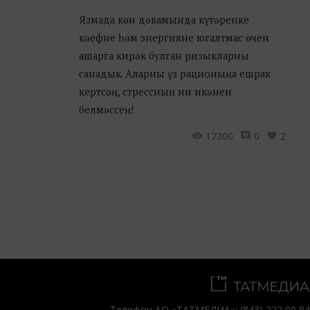
Язмада көн дәвамында күтәренке
кәефне һәм энергияне югалтмас өчен
ашарга кирәк булган ризыкларны
санадык. Аларны үз рационыңа ешрак
кертсәң, стрессның ни икәнен
белмәссең!
17300
0
2
Телефон АО «ТАТМЕДИА»:
(843) 222 09 84