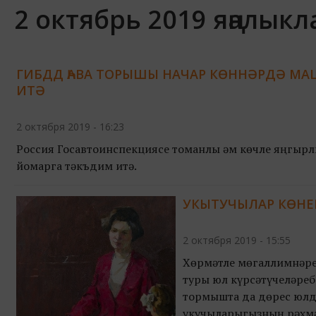
2 октябрь 2019 яңалык
ГИБДД ҺАВА ТОРЫШЫ НАЧАР КӨННӘРДӘ М
ИТӘ
2 октября 2019 - 16:23
Россия Госавтоинспекциясе томанлы һәм көчле яңгырл
йомарга тәкъдим итә.
УКЫТУЧЫЛАР КӨНЕ
2 октября 2019 - 15:55
Хөрмәтле мөгаллимнәреб
туры юл күрсәтүчеләребе
тормышта да дөрес юлда
укучыларыгызның рәхмә