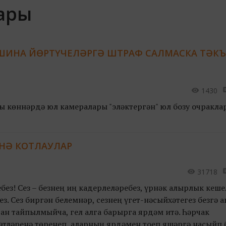
лары
АШИНА ЙӨРТҮЧЕЛӘРГӘ ШТРАФ САЛМАСКА ТӘК
1430
ы көннәрдә юл камералары "эләктергән" юл бозу очракла
НӘ КОТЛАУЛАР
31718
ез! Сез – безнең иң кадерлеләребез, үрнәк алырлык кеше
з. Сез биргән белемнәр, сезнең үгет-нәсыйхәтегез безгә 
н тайпылмыйча, гел алга барырга ярдәм итә. Һәрчак
тләренә төренеп, аларның ярдәмен тоеп яшәргә насыйп 