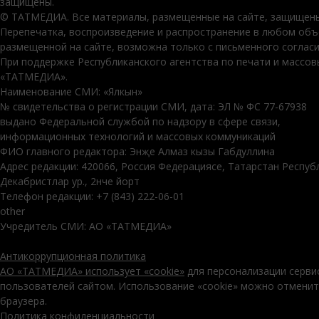
защищены.
© ТАТМЕДИА. Все материалы, размещенные на сайте, защищены
Перепечатка, воспроизведение и распространение в любом об
размещенной на сайте, возможна только с письменного соглас
При поддержке Республиканского агентства по печати и массо
«ТАТМЕДИА».
Наименование СМИ: «Ялкын»
№ свидетельства о регистрации СМИ, дата: ЭЛ № ФС 77-67938
выдано Федеральной службой по надзору в сфере связи,
информационных технологий и массовых коммуникаций
ФИО главного редактора: Энҗе Алмаз кызы Габдуллина
Адрес редакции: 420066, Россия Федерациясе, Татарстан Респуб
Декабристлар ур., 2нче йорт
Телефон редакции: +7 (843) 222-06-01
other
Учредитель СМИ: АО «ТАТМЕДИА»
Антикоррупционная политика
АО «ТАТМЕДИА» использует «cookie»
для персонализации серви
пользователей сайтом. Использование «cookie» можно отменит
браузера.
Политика конфиденциальности