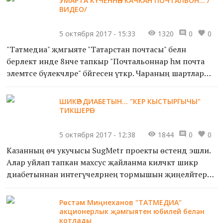
УМАРТА КҮЧЕННӘН КАЧКАН ПОЧТАЛЬОН... /
һәм лидер булган 7-11 сыйныф укучылары кат...
ВИДЕО/
5 октября 2017 - 15:33
1320
0
0
"Татмедиа" җәмгыяте "Татарстан почтасы" белән
берлектә инде 8нче тапкыр "Почтальоннар һәм почта
элемтәсе бүлекчәләре" бәйгесен үткәрә. Чараның шартлары
бик гади — почта хезмәткәрләре газета-журналларг...
ШИКӘР ДИАБЕТЫН... "КЕР КЫСТЫРГЫЧЫ"
ТИКШЕРӘ!
5 октября 2017 - 12:38
1844
0
0
Казанның өч укучысы SugMetr проекты өстендә эшли.
Алар уйлап тапкан махсус җайланма киләчәктә шикәр
диабетыннан интегүчеләрнең тормышын җиңеләйтергә
тиеш. Алар өчесе Казанның өч мәктәбендә укыса да, б...
Рөстәм Миңнеханов "ТАТМЕДИА"
акционерлык җәмгыятен юбилей белән
котлады