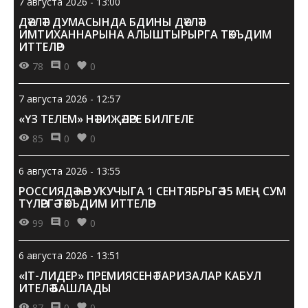
7 августа 2026 - 13:00
ДӘҮЛӘТ ДУМАСЫНДА БДИНЫ ДӘҮЛӘТ
ИМТИХАННАРЫНА АЛЫШТЫРЫРГА ТӘКЪДИМ
ИТТЕЛӘР
78
0
0
7 августа 2026 - 12:57
«ҮЗ ТЕЛЕМ» НӘТИҖӘЛӘРЕ БИЛГЕЛЕ
85
0
0
6 августа 2026 - 13:55
РОССИЯДӘ ҺӘР УКУЧЫГА 1 СЕНТЯБРЬГӘ 15 МЕҢ СУМ
ТҮЛӘРГӘ ТӘКЪДИМ ИТТЕЛӘР
99
0
0
6 августа 2026 - 13:51
«IT-ЛИДЕР» ПРЕМИЯСЕНӘ ГАРИЗАЛАР КАБУЛ
ИТЕЛӘ БАШЛАДЫ
87
0
0