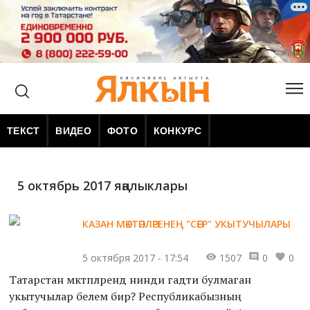
ТЕКСТ
ВИДЕО
ФОТО
КОНКУРС
5 октябрь 2017 яңалыклары
КАЗАН МӘКТӘПЛӘРЕНЕҢ "СӘЕР" УКЫТУЧЫЛАРЫ
5 октября 2017 - 17:54
1507
0
0
Татарстан мәктәпләрендә нинди гадәти булмаган
укытучылар белем бирә? Республикабызның