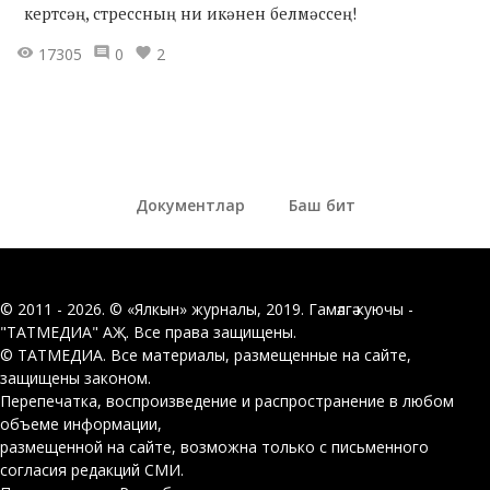
кертсәң, стрессның ни икәнен белмәссең!
17305
0
2
Документлар
Баш бит
© 2011 - 2026. © «Ялкын» журналы, 2019. Гамәлгә куючы -
"ТАТМЕДИА" АҖ. Все права защищены.
© ТАТМЕДИА. Все материалы, размещенные на сайте,
защищены законом.
Перепечатка, воспроизведение и распространение в любом
объеме информации,
размещенной на сайте, возможна только с письменного
согласия редакций СМИ.