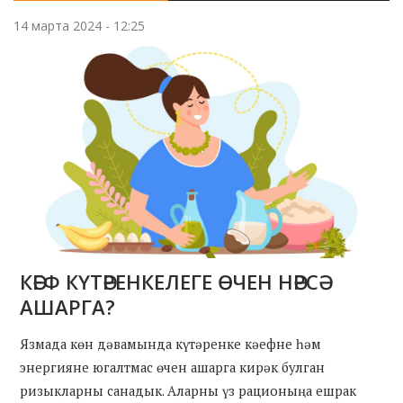
14 марта 2024 - 12:25
КӘЕФ КҮТӘРЕНКЕЛЕГЕ ӨЧЕН НӘРСӘ
АШАРГА?
Язмада көн дәвамында күтәренке кәефне һәм
энергияне югалтмас өчен ашарга кирәк булган
ризыкларны санадык. Аларны үз рационыңа ешрак