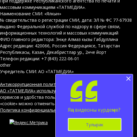
При поддержке Республиканского агентства по печати и
массовым коммуникациям «ТАТМЕДИА».
Наименование СМИ: «Ялкын»
№ свидетельства о регистрации СМИ, дата: ЭЛ № ФС 77-67938
выдано Федеральной службой по надзору в сфере связи,
информационных технологий и массовых коммуникаций
ФИО главного редактора: Энҗе Алмаз кызы Габдуллина
Адрес редакции: 420066, Россия Федерациясе, Татарстан
Республикасы, Казан, Декабристлар ур., 2нче йорт
Телефон редакции: +7 (843) 222-06-01
other
Учредитель СМИ: АО «ТАТМЕДИА»
Антикоррупционная политика
АО «ТАТМЕДИА» использует «cookie»
для персонализации
сервисов и удобства пользователей сайтом. Использование
«cookie» можно отменить в настройках браузера.
Яңа видеоны күрдеңме?
Политика конфиденциальности
Тулырак
12+