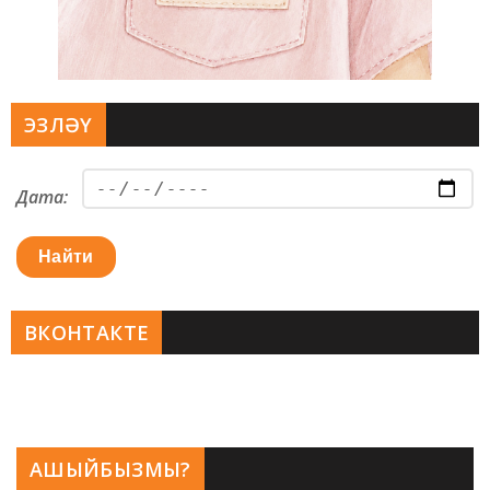
ЭЗЛӘҮ
Дата:
Найти
ВКОНТАКТЕ
АШЫЙБЫЗМЫ?