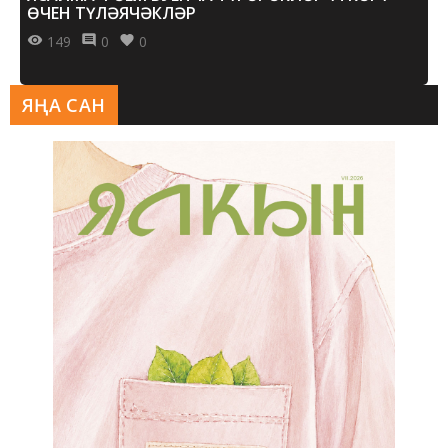
ӨЧЕН ТҮЛӘЯЧӘКЛӘР
149
0
0
ЯҢА САН