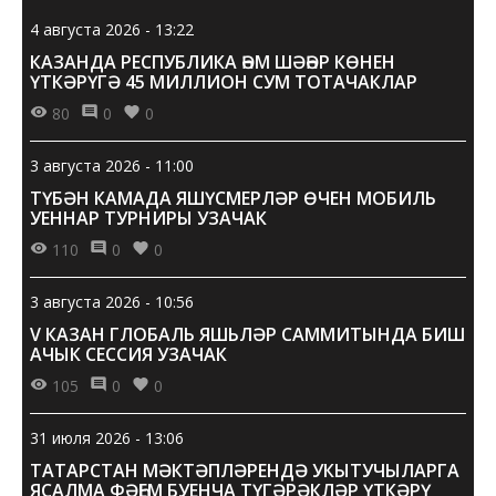
4 августа 2026 - 13:22
КАЗАНДА РЕСПУБЛИКА ҺӘМ ШӘҺӘР КӨНЕН
ҮТКӘРҮГӘ 45 МИЛЛИОН СУМ ТОТАЧАКЛАР
80
0
0
3 августа 2026 - 11:00
ТҮБӘН КАМАДА ЯШҮСМЕРЛӘР ӨЧЕН МОБИЛЬ
УЕННАР ТУРНИРЫ УЗАЧАК
110
0
0
3 августа 2026 - 10:56
V КАЗАН ГЛОБАЛЬ ЯШЬЛӘР САММИТЫНДА БИШ
АЧЫК СЕССИЯ УЗАЧАК
105
0
0
31 июля 2026 - 13:06
ТАТАРСТАН МӘКТӘПЛӘРЕНДӘ УКЫТУЧЫЛАРГА
ЯСАЛМА ФӘҺЕМ БУЕНЧА ТҮГӘРӘКЛӘР ҮТКӘРҮ