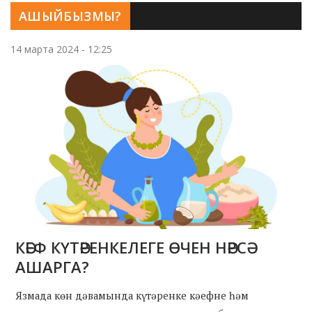
АШЫЙБЫЗМЫ?
14 марта 2024 - 12:25
КӘЕФ КҮТӘРЕНКЕЛЕГЕ ӨЧЕН НӘРСӘ
АШАРГА?
Язмада көн дәвамында күтәренке кәефне һәм