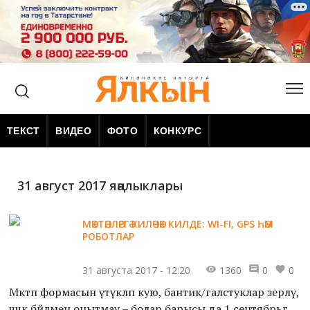
ТЕКСТ
ВИДЕО
ФОТО
КОНКУРС
31 август 2017 яңалыклары
МӘКТӘПЛӘРГӘ КИЛӘЧӘК КИЛДЕ: WI-FI, GPS ҺӘМ
РОБОТЛАР
31 августа 2017 - 12:20
1360
0
0
Мәктәп формасын үтүкләп кую, бантик/галстуклар әзерләү,
чәчәк бәйләмен онытмау – болар барысы да 1 сентябрьгә