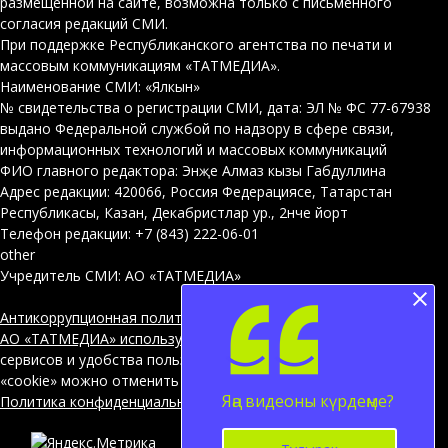
размещенной на сайте, возможна только с письменного
согласия редакций СМИ.
При поддержке Республиканского агентства по печати и
массовым коммуникациям «ТАТМЕДИА».
Наименование СМИ: «Ялкын»
№ свидетельства о регистрации СМИ, дата: ЭЛ № ФС 77-67938
выдано Федеральной службой по надзору в сфере связи,
информационных технологий и массовых коммуникаций
ФИО главного редактора: Энҗе Алмаз кызы Габдуллина
Адрес редакции: 420066, Россия Федерациясе, Татарстан
Республикасы, Казан, Декабристлар ур., 2нче йорт
Телефон редакции: +7 (843) 222-06-01
other
Учредитель СМИ: АО «ТАТМЕДИА»
Антикоррупционная политика
АО «ТАТМЕДИА» использует «cookie»
для персонализации
сервисов и удобства пользователей сайтом. Использование
«cookie» можно отменить в настройках браузера.
Яңа видеоны күрдеңме?
Политика конфиденциальности