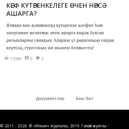
КӘЕФ КҮТӘРЕНКЕЛЕГЕ ӨЧЕН НӘРСӘ
АШАРГА?
Язмада көн дәвамында күтәренке кәефне һәм
энергияне югалтмас өчен ашарга кирәк булган
ризыкларны санадык. Аларны үз рационыңа ешрак
кертсәң, стрессның ни икәнен белмәссең!
17300
0
2
Документлар
Баш бит
© 2011 - 2026. © «Ялкын» журналы, 2019. Гамәлгә куючы -