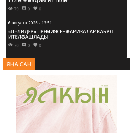
ТҮЛӘРГӘ ТӘКЪДИМ ИТТЕЛӘР
79
0
0
6 августа 2026 - 13:51
«IT-ЛИДЕР» ПРЕМИЯСЕНӘ ГАРИЗАЛАР КАБУЛ
ИТЕЛӘ БАШЛАДЫ
70
0
0
ЯҢА САН