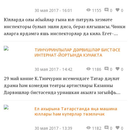
30 мая 2017 - 16:01
1155
0
0
Юлларда олы абыйлар гына юл-патруль хезмәте
инспекторы булып эшли дисәң, бераз ялгышасың. Чөнки
аларга ярдәмгә яшь инспекторлар да килә. Егет-
кызлар юллардагы тәртипне сакларга булыша, юл
хәрәкәтендәг...
ТИНЧУРИНЛЫЛАР ДӘРВИШЛӘР БИСТӘСЕ
ИНТЕРНАТ-ЙОРТЫНДА КУНАКТА
30 мая 2017 - 14:42
1186
0
0
29 май көнне К.Тинчурин исемендәге Татар дәүләт
драма һәм комедия театры артистлары Казанның
Дәрвишләр бистәсендә урнашкан акылга зәгыйфь
балалар интернат-йортында булып кайтты.
Ел ахырына Татарстанда яңа машина
Тинчуринлылар интер...
юллары һәм күперләр төзеләчәк
30 мая 2017 - 13:39
1182
0
0