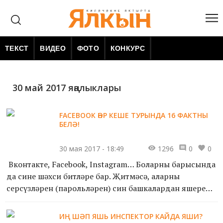
ТЕКСТ
ВИДЕО
ФОТО
КОНКУРС
30 май 2017 яңалыклары
FACEBOOK ҺӘР КЕШЕ ТУРЫНДА 16 ФАКТНЫ
БЕЛӘ!
30 мая 2017 - 18:49
1296
0
0
Вконтакте, Facebook, Instagram… Боларның барысында
да синең шәхси битләрең бар. Җитмәсә, аларның
серсүзләрен (парольләрен) син башкалардан яшереп
йөрергә яратасың. Ә бит якыннарыңның бу серле сүзне
б...
ИҢ ШӘП ЯШЬ ИНСПЕКТОР КАЙДА ЯШИ?