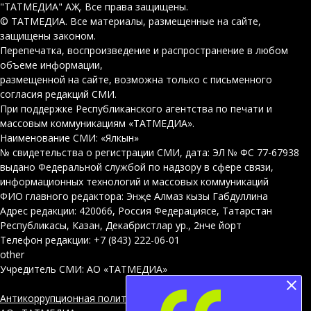
"ТАТМЕДИА" АҖ. Все права защищены.
© ТАТМЕДИА. Все материалы, размещенные на сайте,
защищены законом.
Перепечатка, воспроизведение и распространение в любом
объеме информации,
размещенной на сайте, возможна только с письменного
согласия редакций СМИ.
При поддержке Республиканского агентства по печати и
массовым коммуникациям «ТАТМЕДИА».
Наименование СМИ: «Ялкын»
№ свидетельства о регистрации СМИ, дата: ЭЛ № ФС 77-67938
выдано Федеральной службой по надзору в сфере связи,
информационных технологий и массовых коммуникаций
ФИО главного редактора: Энҗе Алмаз кызы Габдуллина
Адрес редакции: 420066, Россия Федерациясе, Татарстан
Республикасы, Казан, Декабристлар ур., 2нче йорт
Телефон редакции: +7 (843) 222-06-01
other
Учредитель СМИ: АО «ТАТМЕДИА»
Антикоррупционная политика