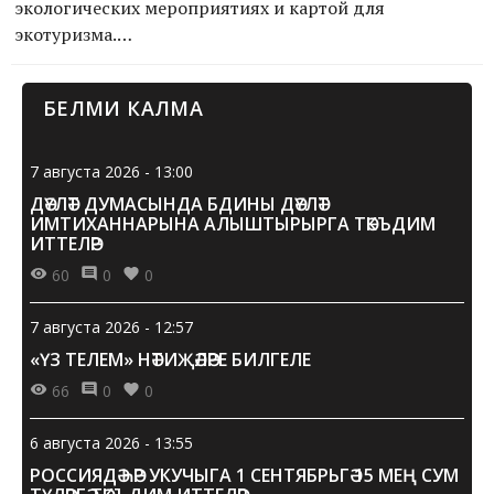
экологических мероприятиях и картой для
экотуризма.
В сентябре – ноябре в России в пилотном режиме
БЕЛМИ КАЛМА
начнет работу интерактивный интернет-сервис с
инфо...
7 августа 2026 - 13:00
ДӘҮЛӘТ ДУМАСЫНДА БДИНЫ ДӘҮЛӘТ
ИМТИХАННАРЫНА АЛЫШТЫРЫРГА ТӘКЪДИМ
ИТТЕЛӘР
60
0
0
7 августа 2026 - 12:57
«ҮЗ ТЕЛЕМ» НӘТИҖӘЛӘРЕ БИЛГЕЛЕ
66
0
0
6 августа 2026 - 13:55
РОССИЯДӘ ҺӘР УКУЧЫГА 1 СЕНТЯБРЬГӘ 15 МЕҢ СУМ