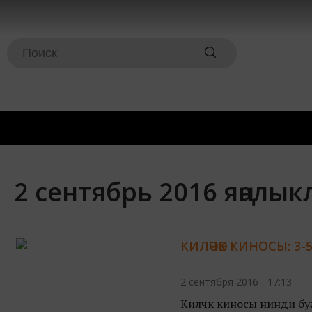
2 сентябрь 2016 яңалы
КИЛӘЧӘК КИНОСЫ: 3-
2 сентября 2016 - 17:13
Киләчәк киносы нинди бу