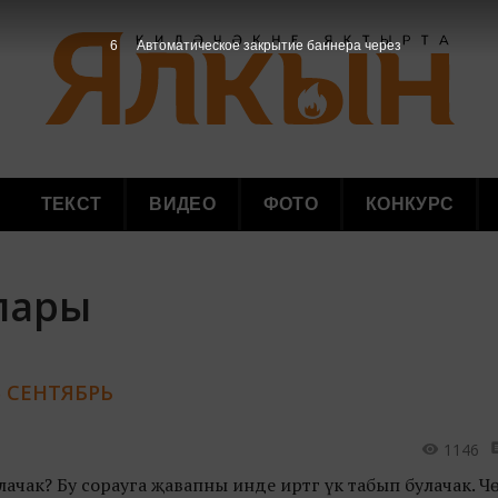
5
Автоматическое закрытие баннера через
ТЕКСТ
ВИДЕО
ФОТО
КОНКУРС
клары
5 СЕНТЯБРЬ
1146
лачак? Бу сорауга җавапны инде иртәгә үк табып булачак. Ч