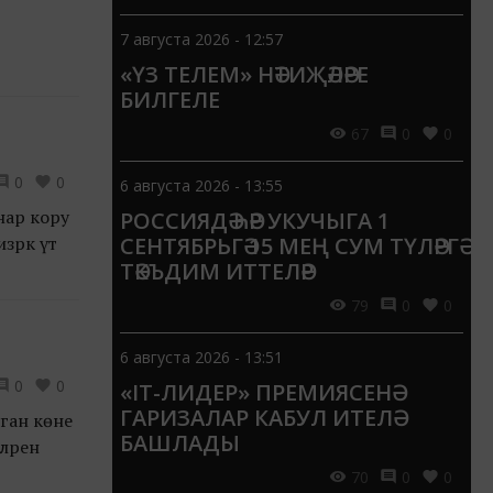
7 августа 2026 - 12:57
«ҮЗ ТЕЛЕМ» НӘТИҖӘЛӘРЕ
БИЛГЕЛЕ
67
0
0
0
0
6 августа 2026 - 13:55
нар кору
РОССИЯДӘ ҺӘР УКУЧЫГА 1
рәк үтә
СЕНТЯБРЬГӘ 15 МЕҢ СУМ ТҮЛӘРГӘ
ТӘКЪДИМ ИТТЕЛӘР
79
0
0
6 августа 2026 - 13:51
0
0
«IT-ЛИДЕР» ПРЕМИЯСЕНӘ
ГАРИЗАЛАР КАБУЛ ИТЕЛӘ
ган көне
БАШЛАДЫ
ләрен
70
0
0