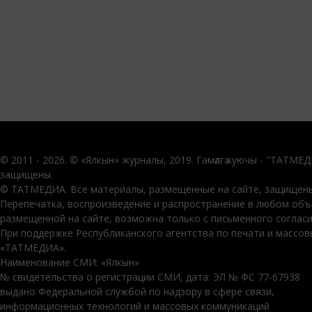
© 2011 - 2026. © «Ялкын» журналы, 2019. Гамәлгә куючы - "ТАТМЕ
защищены.
© ТАТМЕДИА. Все материалы, размещенные на сайте, защищены
Перепечатка, воспроизведение и распространение в любом об
размещенной на сайте, возможна только с письменного соглас
При поддержке Республиканского агентства по печати и массо
«ТАТМЕДИА».
Наименование СМИ: «Ялкын»
№ свидетельства о регистрации СМИ, дата: ЭЛ № ФС 77-67938
выдано Федеральной службой по надзору в сфере связи,
информационных технологий и массовых коммуникаций