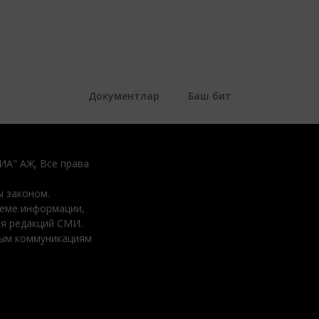
Документлар
Баш бит
ДИА" АҖ. Все права
 законом.
ъеме информации,
ия редакций СМИ.
вым коммуникациям