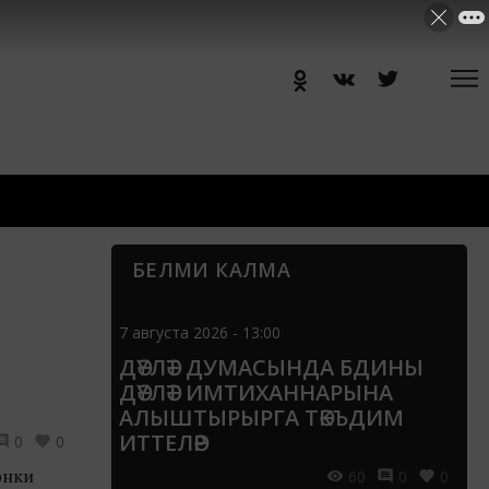
БЕЛМИ КАЛМА
7 августа 2026 - 13:00
ДӘҮЛӘТ ДУМАСЫНДА БДИНЫ
ДӘҮЛӘТ ИМТИХАННАРЫНА
АЛЫШТЫРЫРГА ТӘКЪДИМ
ИТТЕЛӘР
0
0
өнки
60
0
0