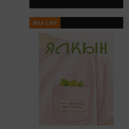
ЯҢА САН