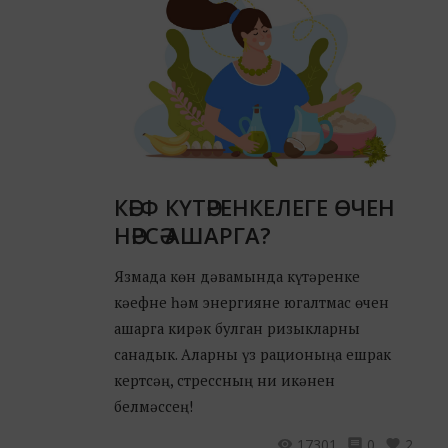
КӘЕФ КҮТӘРЕНКЕЛЕГЕ ӨЧЕН
НӘРСӘ АШАРГА?
Язмада көн дәвамында күтәренке
кәефне һәм энергияне югалтмас өчен
ашарга кирәк булган ризыкларны
санадык. Аларны үз рационыңа ешрак
кертсәң, стрессның ни икәнен
белмәссең!
17301
0
2