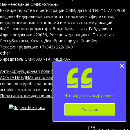
Наименование СМИ: «Ялкын»
№ свидетельства о регистрации СМИ, дата: ЭЛ № ФС 77-67938
выдано Федеральной службой по надзору в сфере связи,
информационных технологий и массовых коммуникаций
ФИО главного редактора: Энҗе Алмаз кызы Габдуллина
Адрес редакции: 420066, Россия Федерациясе, Татарстан
Республикасы, Казан, Декабристлар ур., 2нче йорт
Телефон редакции: +7 (843) 222-06-01
other
Учредитель СМИ: АО «ТАТМЕДИА»
Антикоррупционная политика
АО «ТАТМЕДИА» использует «cookie»
для персонализации
сервисов и удобства пользователей сайтом. Использование
«cookie» можно отменить в настройках браузера.
Яңа видеоны күрдеңме?
Политика конфиденциальности
Тулырак
12+