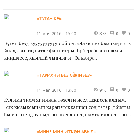
https://youtu.be/8DmxY8yYWeY
«ТУГАН КӨН»
11 мая 2016 - 15:00
878
0
0
Бүген бездә зуууууууууур бәйрәм! «Ялкын»ыбызның якты
йолдызы, иң сәләтле фантазеры, һәрберебезнең шәхси
киңәшчесе, хыялый чыпчыгы - Эльвира
апабызның туган көне! Эльвира апай, гадәттә, кешеләргә
тормы...
«ТАРИХНЫ БЕЗ СӨЙЛИБЕЗ»
11 мая 2016 - 13:00
916
0
0
Кулыма әтием ягыннан төзелгән нәсел шәҗәрәсен алдым.
Бик кызыксынып карап чыкканнан соң татар әдәбияты
һәм сәнгатендә танылган шәхесләрнең фамилияләренә тап
булдым. Һәм тирән кызыксыну белән әтиемнән...
«МИНЕ МИН ИТКӘН АВЫЛ»