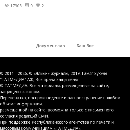
17303
0
2
Документлар
Баш бит
© 2011 - 2026. © «Ялкын» журналы, 2019. Гамәлгә куючы -
"ТАТМЕДИА" АҖ. Все права защищены.
© ТАТМЕДИА. Все материалы, размещенные на сайте,
защищены законом.
Перепечатка, воспроизведение и распространение в любом
объеме информации,
размещенной на сайте, возможна только с письменного
согласия редакций СМИ.
При поддержке Республиканского агентства по печати и
массовым коммуникациям «ТАТМЕДИА».