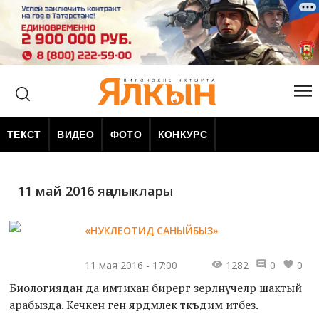
ТЕКСТ
ВИДЕО
ФОТО
КОНКУРС
11 май 2016 яңалыклары
«НУКЛЕОТИД САНЫЙБЫЗ»
11 мая 2016 - 17:00
1282
0
0
Биологиядан да имтихан бирергә әзерләнүчеләр шактый
арабызда. Кечкенә генә ярдәмлек тәкъдим итәбез.