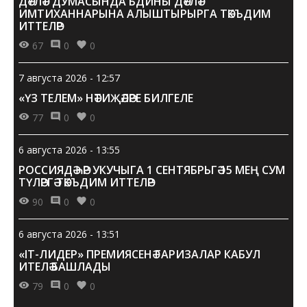
ДӘҮЛӘТ ДУМАСЫНДА БДИНЫ ДӘҮЛӘТ
ИМТИХАННАРЫНА АЛЫШТЫРЫРГА ТӘКЪДИМ
ИТТЕЛӘР
67
0
0
7 августа 2026 - 12:57
«ҮЗ ТЕЛЕМ» НӘТИҖӘЛӘРЕ БИЛГЕЛЕ
77
0
0
6 августа 2026 - 13:55
РОССИЯДӘ ҺӘР УКУЧЫГА 1 СЕНТЯБРЬГӘ 15 МЕҢ СУМ
ТҮЛӘРГӘ ТӘКЪДИМ ИТТЕЛӘР
90
0
0
6 августа 2026 - 13:51
«IT-ЛИДЕР» ПРЕМИЯСЕНӘ ГАРИЗАЛАР КАБУЛ
ИТЕЛӘ БАШЛАДЫ
79
0
0