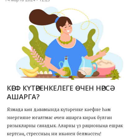
КӘЕФ КҮТӘРЕНКЕЛЕГЕ ӨЧЕН НӘРСӘ
АШАРГА?
Язмада көн дәвамында күтәренке кәефне һәм
энергияне югалтмас өчен ашарга кирәк булган
ризыкларны санадык. Аларны үз рационыңа ешрак
кертсәң, стрессның ни икәнен белмәссең!