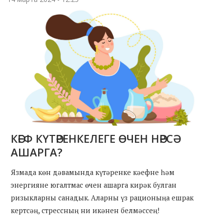
КӘЕФ КҮТӘРЕНКЕЛЕГЕ ӨЧЕН НӘРСӘ
АШАРГА?
Язмада көн дәвамында күтәренке кәефне һәм
энергияне югалтмас өчен ашарга кирәк булган
ризыкларны санадык. Аларны үз рационыңа ешрак
кертсәң, стрессның ни икәнен белмәссең!