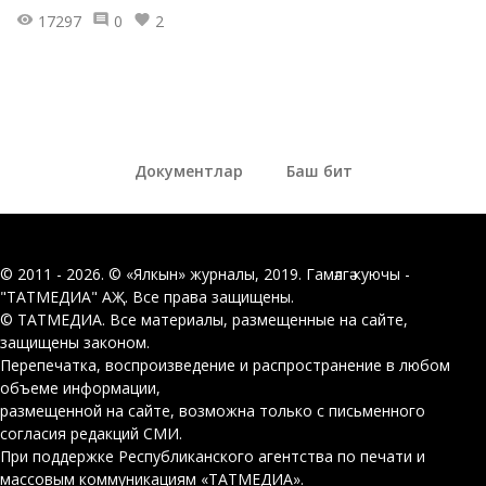
17297
0
2
Документлар
Баш бит
© 2011 - 2026. © «Ялкын» журналы, 2019. Гамәлгә куючы -
"ТАТМЕДИА" АҖ. Все права защищены.
© ТАТМЕДИА. Все материалы, размещенные на сайте,
защищены законом.
Перепечатка, воспроизведение и распространение в любом
объеме информации,
размещенной на сайте, возможна только с письменного
согласия редакций СМИ.
При поддержке Республиканского агентства по печати и
массовым коммуникациям «ТАТМЕДИА».