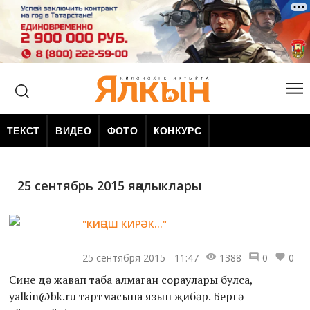
ТЕКСТ
ВИДЕО
ФОТО
КОНКУРС
25 сентябрь 2015 яңалыклары
"КИҢӘШ КИРӘК..."
25 сентября 2015 - 11:47
1388
0
0
Синең дә җавап таба алмаган сорауларың булса,
yalkin@bk.ru тартмасына язып җибәр. Бергә