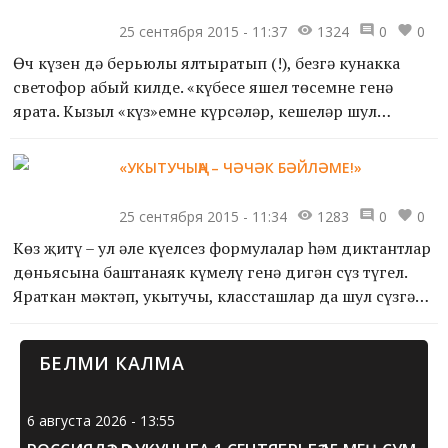
25 сентября 2015 - 11:37
1324
0
0
Өч күзен дә берьюлы ялтыратып (!), безгә кунакка
светофор абый килде. «күбесе яшел төсемне генә
ярата. Кызыл «күз»емне күрсәләр, кешеләр шул
мизгелдә үк ачулы кыяфәткә керә», − дип, күз
яшьләрен чак т...
«УКЫТУЧЫҢА – ЧӘЧӘК БӘЙЛӘМЕ!»
25 сентября 2015 - 11:34
1283
0
0
Көз җитү – ул әле күңелсез формулалар һәм диктантлар
дөньясына баштанаяк күмелү генә дигән сүз түгел.
Яраткан мәктәп, укытучы, классташлар да шул сүзгә
сыя. Көз бйәрәмнәргә бай Ә һәрбер чын бәйрәм – у...
БЕЛМИ КАЛМА
6 августа 2026 - 13:55