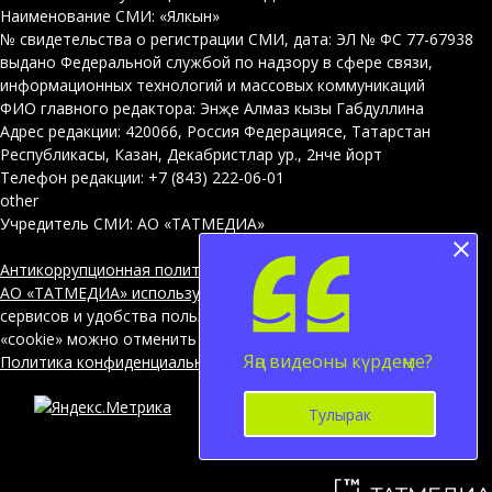
Наименование СМИ: «Ялкын»
№ свидетельства о регистрации СМИ, дата: ЭЛ № ФС 77-67938
выдано Федеральной службой по надзору в сфере связи,
информационных технологий и массовых коммуникаций
ФИО главного редактора: Энҗе Алмаз кызы Габдуллина
Адрес редакции: 420066, Россия Федерациясе, Татарстан
Республикасы, Казан, Декабристлар ур., 2нче йорт
Телефон редакции: +7 (843) 222-06-01
other
Учредитель СМИ: АО «ТАТМЕДИА»
Антикоррупционная политика
АО «ТАТМЕДИА» использует «cookie»
для персонализации
сервисов и удобства пользователей сайтом. Использование
«cookie» можно отменить в настройках браузера.
Яңа видеоны күрдеңме?
Политика конфиденциальности
Тулырак
12+