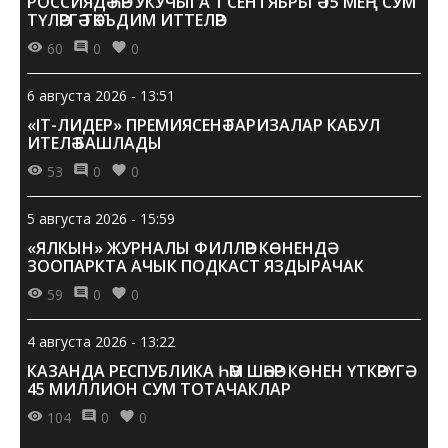
РОССИЯДӘ ҺӘР УКУЧЫГА 1 СЕНТЯБРЬГӘ 15 МЕҢ СУМ
ТҮЛӘРГӘ ТӘКЪДИМ ИТТЕЛӘР
60
0
0
6 августа 2026 - 13:51
«IT-ЛИДЕР» ПРЕМИЯСЕНӘ ГАРИЗАЛАР КАБУЛ
ИТЕЛӘ БАШЛАДЫ
53
0
0
5 августа 2026 - 15:59
«ЯЛКЫН» ЖУРНАЛЫ ФИЛЛӘР КӨНЕНДӘ
ЗООПАРКТА АЧЫК ПОДКАСТ ЯЗДЫРАЧАК
59
0
0
4 августа 2026 - 13:22
КАЗАНДА РЕСПУБЛИКА ҺӘМ ШӘҺӘР КӨНЕН ҮТКӘРҮГӘ
45 МИЛЛИОН СУМ ТОТАЧАКЛАР
104
0
0