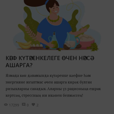
КӘЕФ КҮТӘРЕНКЕЛЕГЕ ӨЧЕН НӘРСӘ
АШАРГА?
Язмада көн дәвамында күтәренке кәефне һәм
энергияне югалтмас өчен ашарга кирәк булган
ризыкларны санадык. Аларны үз рационыңа ешрак
кертсәң, стрессның ни икәнен белмәссең!
17299
0
2