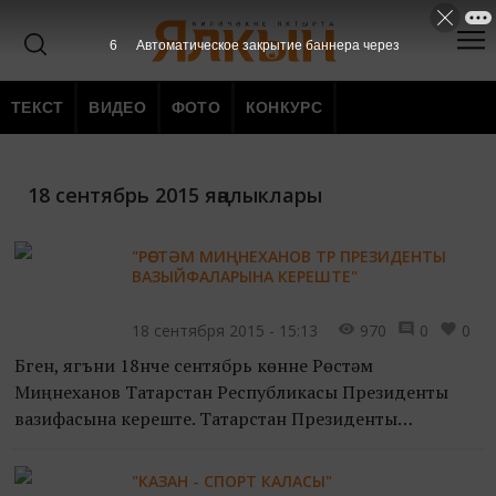
6
Автоматическое закрытие баннера через
ТЕКСТ
ВИДЕО
ФОТО
КОНКУРС
18 сентябрь 2015 яңалыклары
"РӨСТӘМ МИҢНЕХАНОВ ТР ПРЕЗИДЕНТЫ
ВАЗЫЙФАЛАРЫНА КЕРЕШТЕ"
18 сентября 2015 - 15:13
970
0
0
Бүген, ягъни 18нче сентябрь көнне Рөстәм
Миңнеханов Татарстан Республикасы Президенты
вазифасына кереште. Татарстан Президенты
инаугурациясе тантанасы С.Сәйдәшев исемендәге Зур
концерт залында булды....
"КАЗАН - СПОРТ КАЛАСЫ"