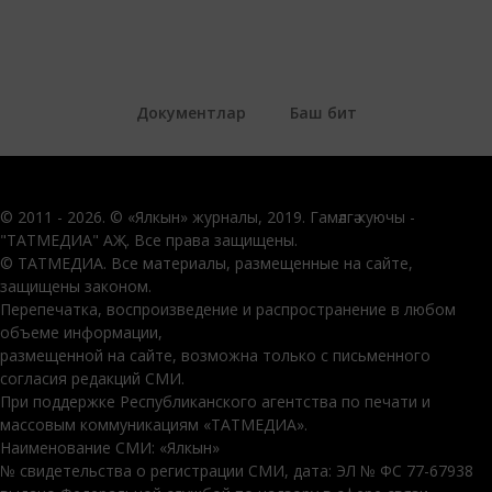
Документлар
Баш бит
© 2011 - 2026. © «Ялкын» журналы, 2019. Гамәлгә куючы -
"ТАТМЕДИА" АҖ. Все права защищены.
© ТАТМЕДИА. Все материалы, размещенные на сайте,
защищены законом.
Перепечатка, воспроизведение и распространение в любом
объеме информации,
размещенной на сайте, возможна только с письменного
согласия редакций СМИ.
При поддержке Республиканского агентства по печати и
массовым коммуникациям «ТАТМЕДИА».
Наименование СМИ: «Ялкын»
№ свидетельства о регистрации СМИ, дата: ЭЛ № ФС 77-67938