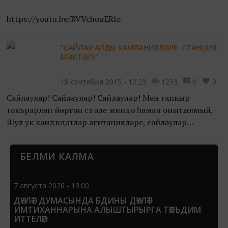
https://youtu.be/RVVchouERlo
"САЙЛАУ АЛДЫ КАМПАНИЯЛӘРЕ. СТАНЦИЯ:
МӘКТӘП!"
18 сентября 2015 - 12:23
1233
0
0
Сайлаулар! Сайлаулар! Сайлаулар! Мең тапкыр
тәкърарлап йөргән сүз әле миндә һаман онытылмый.
Шул ук кандидатлар агитацияләре, сайлаулар
алдыннан бию-җырлау, плакатлар “көрәше” һәм..
хәтта шул ук бюлле...
БЕЛМИ КАЛМА
7 августа 2026 - 13:00
ДӘҮЛӘТ ДУМАСЫНДА БДИНЫ ДӘҮЛӘТ
ИМТИХАННАРЫНА АЛЫШТЫРЫРГА ТӘКЪДИМ
ИТТЕЛӘР