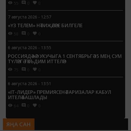
55
0
0
7 августа 2026 - 12:57
«ҮЗ ТЕЛЕМ» НӘТИҖӘЛӘРЕ БИЛГЕЛЕ
58
0
0
6 августа 2026 - 13:55
РОССИЯДӘ ҺӘР УКУЧЫГА 1 СЕНТЯБРЬГӘ 15 МЕҢ СУМ
ТҮЛӘРГӘ ТӘКЪДИМ ИТТЕЛӘР
75
0
0
6 августа 2026 - 13:51
«IT-ЛИДЕР» ПРЕМИЯСЕНӘ ГАРИЗАЛАР КАБУЛ
ИТЕЛӘ БАШЛАДЫ
64
0
0
ЯҢА САН