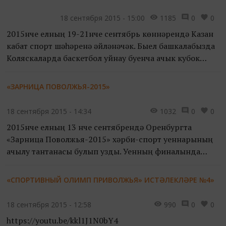
18 сентября 2015 - 15:00
1185
0
0
2015нче елның 19-21нче сентябрь көннәрендә Казан
кабат спорт шәһәренә әйләнәчәк. Быел башкалабызда
Коляскаларда баскетбол уйнау буенча ачык кубок
уеннары булачак. Турнир Васильево поселогында,
«БК УНИ...
«ЗАРНИЦА ПОВОЛЖЬЯ-2015»
18 сентября 2015 - 14:34
1032
0
0
2015нче елның 13 нче сентябрендә Оренбургта
«Зарница Поволжья-2015» хәрби-спорт уеннарының
ачылу тантанасы булып узды. Уенның финалында
төрле регионнардан җыелган 14 төркем катнашты.
«СПОРТИВНЫЙ ОЛИМП ПРИВОЛЖЬЯ» ИСТӘЛЕКЛӘРЕ №4»
Татарстан даны...
18 сентября 2015 - 12:58
990
0
0
https://youtu.be/kkl1J1N0bY4