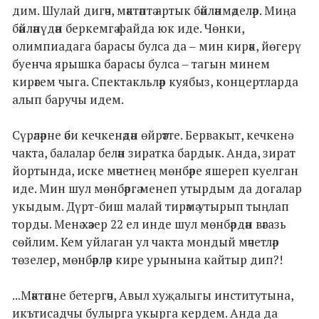
дим. Шулай дигәч, мәктәптә артык бәйләнмәделәр. Миңа
бәйләнүдән беркемгә файда юк иде. Чөнки,
олимпиадага барасы булса да ‒ мин кирәк, йөгерү
буенча ярышка барасы булса ‒ тагын минем
кирәгем чыга. Спектакльләр куябыз, концертларда
алып баручы идем.
Сүрәләрне әби кечкенәдән өйрәтте. Бервакыт, кечкенә
чакта, балалар белән зиратка бардык. Анда, зират
йортында, иске мәчетнең мөнбәре яшереп куелган
иде. Мин шул мөнбәргә менеп утырдым да догалар
укыдым. Дүрт-биш малай тирәмә утырып тыңлап
торды. Менә хәзер 22 ел инде шул мөнбәрдән вәгазь
сөйлим. Кем уйлаган ул чакта мондый мәчетләр
төзелер, мөнбәрләр кире урынына кайтыр дип?!
...Мәктәпне бетергәч, Авыл хуҗалыгы институтына,
икътисадчы булырга укырга кердем. Анда да