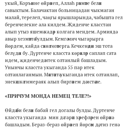
укый, Коръәнне өйрәнеп, Аллаһ рәхмәте белән
савыктым. Балачактан больницадан чыкмаган
малай, терелеп, чаңгы ярышларында, чабышта гел
беренчелекне ала килдем. Җиденче класстан
алып утыз яшемә кадәр колгага мендем. Армиядә
авыр хезмәттә булдым. Кемгә мич чыгарырга
йөрдем, кайда сәхнә төзәтергә... Кечкенәдән эш тота
белүдән бу. Дүртенче класста көрәкләр саплап сата
идем, җиденчедә итек олтанлый башладым.
Унынчы класста укыганда 55 пар итек
олтанлаганмын. Мәктәптә укыганда итек олтанлап,
энекәшкә тимераяк алып биргәнем дә истә әле.
«
ПРИЧУМ МОНДА НЕМЕЦ ТЕЛЕ?!
»
Өйдә әби белән бабай гел догалы булды. Дүртенче
класста укыганда мин дә гарәп хәрефләрен өйрәнә
башладым. Бераз-бераз өйрәнеп йөрсәм дә, тиз генә