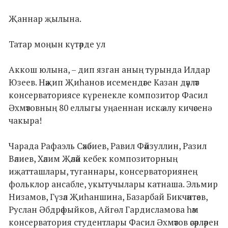
Җаннар җылына.
Татар моңын күтәрде ул
Аккош юлына, – дип язган аның турында Илдар
Юзеев. Нәҗип Җиһанов исемендәге Казан дәүләт
консерваториясе күренекле композитор Фасил
Әхмәтовның 80 еллыгы уңаеннан искә алу кичәсенә
чакыра!
Чарада Рафаэль Сәхәбиев, Равил Фәйзуллин, Разил
Вәлиев, Хәлим Җәләй кебек композиторның
иҗатташлары, туганнары, консерваториянең
фольклор ансабле, укытучылары катнаша. Эльмир
Низамов, Гүзәл Җиһаншина, Базарбай Бикчәнтәев,
Руслан Әбдрәфыйков, Айгөл Гардисламова һәм
консерватория студентлары Фасил Әхмәтов әсәрләрен