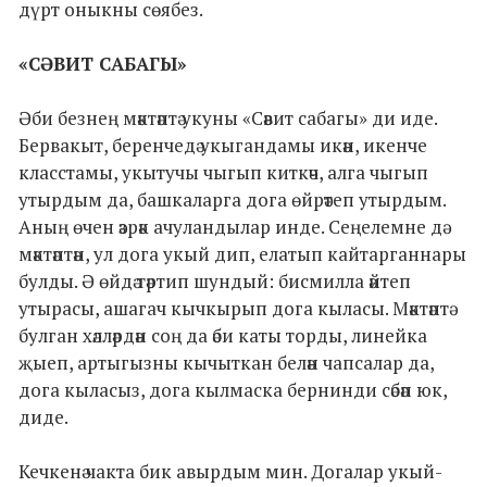
дүрт оныкны сөябез.
«СӘВИТ САБАГЫ»
Әби безнең мәктәптә укуны «Сәвит сабагы» ди иде.
Бервакыт, беренчедә укыгандамы икән, икенче
класстамы, укытучы чыгып киткәч, алга чыгып
утырдым да, башкаларга дога өйрәтеп утырдым.
Аның өчен әзрәк ачуландылар инде. Сеңелемне дә
мәктәптән, ул дога укый дип, елатып кайтарганнары
булды. Ә өйдә тәртип шундый: бисмилла әйтеп
утырасы, ашагач кычкырып дога кыласы. Мәктәптә
булган хәлләрдән соң да әби каты торды, линейка
җыеп, артыгызны кычыткан белән чапсалар да,
дога кыласыз, дога кылмаска бернинди сәбәп юк,
диде.
Кечкенә чакта бик авырдым мин. Догалар укый-