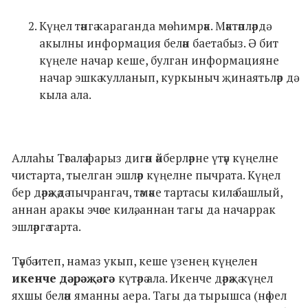
Күңел тәнгә караганда мөһимрәк. Мәктәпләрдә
акылны информация белән баетабыз. Ә бит
күңеле начар кеше, булган информацияне
начар эшкә кулланып, куркыныч җинаятьләр дә
кыла ала.
Аллаһы Тәгалә фарыз дигән әйберләрне үтәү күңелне
чистарта, тыелган эшләр күңелне пычрата. Күңел
бер дәрәҗәдә пычрангач, тәмәке тартасы килә башлый,
аннан аракы эчәсе килә, аннан тагы да начаррак
эшләргә тарта.
Тәүбә итеп, намаз укып, кеше үзенең күңелен
икенче дәрәҗәгә
күтәрә ала. Икенче дәрәҗә күңел
яхшы белән яманны аера. Тагы да тырышса (нәфел