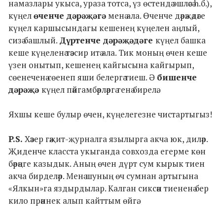
намазлары укыса, ураза тотса, үз өстендә эшләсә һ.б.),
күңел
өченче дәрәҗәгә
менә ала. Өченче дәрәҗәдәге
күңел каршысындагы кешенең күңелен аңлый,
сизә башлый.
Дүртенче дәрәҗәдәге
күңел башка
кеше күңеленә тәэсир итә ала. Тик моның өчен кеше
үзен онытып, кешенең кайгысына кайгырып,
сөенеченә сөенеп яши белергә тиеш. Ә
бишенче
дәрәҗә
күңел пәйгамбәрләргә генә бирелә.
Яхшы кеше булыр өчен, күңелегезне чистартыгыз!
P.S.
Хәзер гәҗит-җурналга язылырга акча юк, диләр.
Җиденче класста укыганда совхозда егерме көн
бәрәңге казыдык. Аның өчен дүрт сум кырык тиен
акча бирделәр. Менә шуның өч сумнан артыгына
«Ялкын»га яздырдылар. Калган сиксән тиененә бер
кило прәннек алып кайттым өйгә.