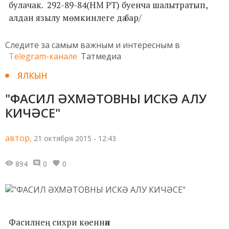
булачак. 292-89-84(НМ РТ) буенча шалытратып,
алдан язылу мөмкинлеге дә бар/
Следите за самым важным и интересным в
Telegram-канале
Татмедиа
ЯЛКЫН
"ФАСИЛ ӘХМӘТОВНЫ ИСКӘ АЛУ
КИЧӘСЕ"
автор,
21 октября 2015 - 12:43
894
0
0
Фасилнең сихри көеннән