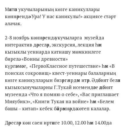
Мәктәп укучыларының көзге каникуллары
көннәрендә «Ура! У нас каникулы!» акциясе старт
алачак.
2-8 ноябрь көннәрендә укучыларга музейда
интерактив дәресләр, экскурсия, лекция һәм
кызыклы уеннарда катнашу мөмкинлеге
бирелә. «Воины древности»
күргәзмәсе, «ПервоКлассное путешествие» һәм «В
поисках сокровищ» квест-уеннары балаларның
көзге каникулларын бизәргә ярдәм итәр. Әдәбият белән
кызыксынучыларны Г.Тукай исемендәге әдәбият
музеенда «Что я помню о себе», «Вас приглашает
Мияубикэ», «Книги Тукая на войне» һәм «Белем
башы – китап» кебек бәйрәмнәрдә көтеп калалар.
Дәресләр көн саен иртәнге 10.00, 12.00 һәм 14.00да