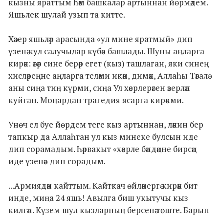
кызны яраттым һәм башкалар артыннан йөрмәдем.
Яшьлек шулай узып та китте.
Хәзер яшьләр арасында «ул мине яратмый» дип
үзенә кул салучылар күбәя башлады. Шуны аңларга
кирәк: әгәр сине берәр егет (кыз) ташлаган, яки синең
хисләреңне аңларга теләми икән, димәк, Аллаһы Тәгалә
аны сиңа тиң күрми, сиңа Ул хәерлерәген әзерләп
куйган. Моңардан трагедия ясарга кирәкми.
Унөч ел буе йөрдем теге кыз артыннан, ләкин бер
тапкыр да Аллаһтан ул кыз минеке булсын иде
дип сорамадым. Һәрвакыт «хәерле бәндәңне бирсәң
иде үзенә» дип сорадым.
...Армиядән кайттым. Кайткач өйләнергә кирәк бит
инде, миңа 24 яшь! Авылга биш укытучы кыз
килгән. Күзем шул кызларның берсенә төште. Барып