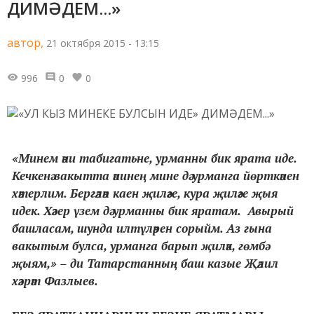
ДИМӘДЕМ...»
автор,
21 октября 2015 - 13:15
996
0
0
«Минем әни табигатьне, урманны бик ярата иде.
Кечкенә вакытта әнинең мине дә урманга йөрткәнен
хәтерлим. Бергәләп каен җиләге, кура җиләге җыя
идек. Хәзер үзем дә урманны бик яратам. Авырый
башласам, шунда илтүләрен сорыйм. Аз гына
вакытым булса, урманга барып җиләк, гөмбә
җыям,» – ди Татарстанның баш казые Җәлил
хәзрәт Фазлыев.