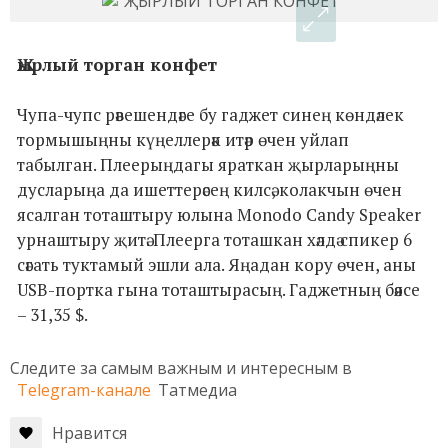
Җырлый торган конфет
Чупа-чупс рәвешендәге бу гаджет синең көндәлек
тормышыңны күңеллерәк итәр өчен уйлап
табылган. Плеерыңдагы яраткан җырларыңны
дусларыңа да ишеттерәсең килсә, колакчын өчен
ясалган тоташтыру юлына Monodo Candy Speaker
урнаштыру җитә. Плеерга тоташкан хәлдә спикер 6
сәгать туктамый эшли ала. Яңадан кору өчен, аны
USB-портка гына тоташтырасың. Гаджетның бәясе
– 31,35 $.
Следите за самым важным и интересным в
Telegram-канале
Татмедиа
Нравится