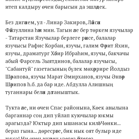
итеп калдыру өчен барысын да эшләдек.
Без дигәнем, ул - Линар Закиров, Ләйсән
Фәйзуллина һәм мин. Тагын әле бер төркем язучылар
- Татарстан Язучылар берлеге рәисе, балалар
язучысы Рафис Корбан, язучы, галим Фәрит Яхин,
язучы, драматург Хәбир Ибраһим, язучы, бакчачы
абый Фарсель Зыятдинов, балалар язучысы,
"Сабантуй" газетасының бүлек мөхәррире Йолдыз
Шәрапова, язучы Марат Әмирханов, язучы Әнвәр
Шәрипов һ.б. да бар иде. Абдулла Алишның
туганнары белән дә таныштык.
Тукта әле, ни өчен Спас районына, Көек авылына
барганнар соң дип уйлап куючылар юкмы
арагызда? Юктыр дип ышанасы килә! Чөнки...
бераз гына... дөресрәге, бик нык оят булыр иде
юкса! Ни өчен икәнен үзегез әйтегез.