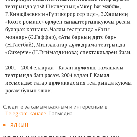
театрында ул Ф.Шиллерның «Мәкер һәм мәхәббәт»,
Р.Кинҗәбаевның «Гүргә керер сер иде», З.Хәкимнең
«Көзге романс» әсәрләрен сәхнәләштергәндә куючы рәссам
буларак катнаша. Чаллы театрында «Язгы
моңнар» (Ә.Гаффар), «Аты барның дәрте бар»
(Н.Гаетбай), Минзәлә татар дәүләт драма театрында
«Сихерче» (Н.Гыйматдинова) спектакльләрен бизи.
2001 – 2004 елларда – Казан дәүләт яшь тамашачы
театрында баш рәссам. 2004 елдан Г.Камал
исемендәге татар дәүләт академия театрында куючы
рәссам булып эшли.
Следите за самым важным и интересным в
Telegram-канале
Татмедиа
ЯЛКЫН