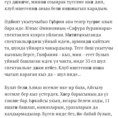
сүз дәшкәнче, миннән озынрак түгелме икән дип,
клуб ишегеннән аның белән янәшә чыгып карадым.
Әдәбият укытучыбыз Гәүһәрия апа театр түгәрәге алып
бара иде. Юныс Әминовның «Сафура бураннары»
спектаклен куярга уйлаган. Мәктәптә укыганда
спектакльләрдә еш уйный идем, армиядән кайткач
та, шунда уйнарга чакырдылар. Теге биш укытучы
кызның берсе, Гөлфания – кыз, мин – егет булып
уйный башлаган идек ул чакта, инде 33 ел шул
спектакльне дәвам итәбез. Клуб ишегеннән янәшә
чыгып караган кыз да ‒ шул инде...
Булат белән Алмаз исемле ике ир бала, Айсылу
исемле бер кыз үстердек. Хәзер барысының да үз
гаиләсе бар. Һәркайсы укып, югары белем алды, 11
яшьтән башлап, намазларын, уразаларын да
калдырмадылар. Бүген инде без, әби-бабай булып,