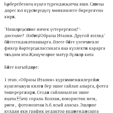
Һәрберебезнең күңел түрендә иҗатчы яши. Сәләтеңә
дөрес юл күрсәтергә, үсү мөмкинлеге бирергә генә
кирәк.
"Нишләргә, сәләтне ничек үстерергә соң?"-
дисеңме? Әлбәттә,"Образы Италии. Другой взгляд"
бәйгесендә катнашырга. Әлеге бәйге үзенчәлекле
фикер йөртергә, классикага яңа күзлектән карарга
тәкъдим итә. Җиңүчеләрне матур бүләкләр көтә.
Бәйге кагыйдәләре:
1 этап. «Образы Италии» күргәзмәсенә килергә һәм
күңелеңә хуш килгән бер эшне сайлап алырга, фотга
төшерергә кирәк. Сездән сайланылган эшне
яңача ачу сорала. Коллаж, юмористик мем,
рәсем , фотомонтаж һ.б. ясый аласыз. Эшләрне
кулдан яки график редактор ярдәмендә ясарга