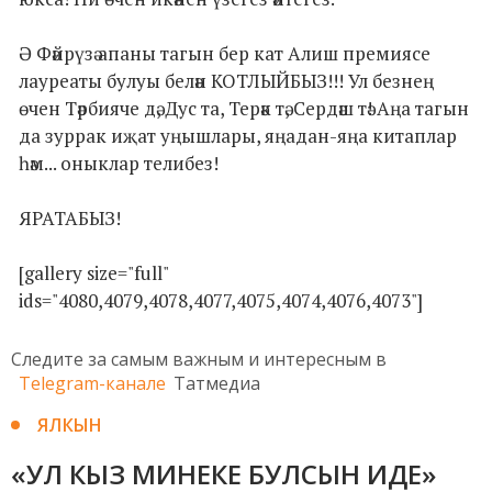
Ә Фәйрүзә апаны тагын бер кат Алиш премиясе
лауреаты булуы белән КОТЛЫЙБЫЗ!!! Ул безнең
өчен Тәрбияче дә, Дус та, Терәк тә, Сердәш тә! Аңа тагын
да зуррак иҗат уңышлары, яңадан-яңа китаплар
һәм... оныклар телибез!
ЯРАТАБЫЗ!
[gallery size="full"
ids="4080,4079,4078,4077,4075,4074,4076,4073"]
Следите за самым важным и интересным в
Telegram-канале
Татмедиа
ЯЛКЫН
«УЛ КЫЗ МИНЕКЕ БУЛСЫН ИДЕ»