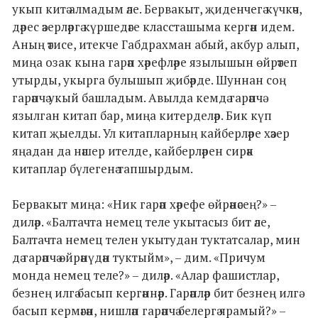
укып китә алмадым әле. Бервакыт, җиденчегә күчкәч,
дәрес әзерләргә күршедәге классташыма кергән идем.
Аның әтисе, итекче Габдрахман абый, акбур алып,
миңа озак кына гарәп хәрефләре язылышын өйрәтеп
утырды, укырга булышып җибәрде. Шуннан соң
гарәпчә укый башладым. Авылда кемдә гарәпчә
язылган китап бар, миңа китерделәр. Бик күп
китап җыелды. Ул китапларның кайберләре хәзер
яңадан да нәшер ителде, кайберләрен сирәк
китаплар бүлегенә тапшырдым.
Бервакыт миңа: «Ник гарәп хәрефе өйрәнәсең?» –
диләр. «Балтачта немец теле укытасыз бит әле,
Балтачта немец телен укытудан туктатсалар, мин
дә гарәпчә өйрәнүдән туктыйм», – дим. «Причум
монда немец теле?» – диләр. «Алар фашистлар,
безнең илгә басып кергәннәр. Гарәпләр бит безнең илгә
басып кермәгән, нишләп гарәпчә белергә ярамый?» –