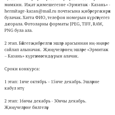
мөмкин. Иҗат җимешегезне «Эрмитаж - Казань» -
hermitage-kazan@mail.ru почтасына җибәрергә кирәк
булачак. Хатта ФИО, телефон номерын күрсәтүегез
дә сорала. Фотоларны форматы JPEG, TIFF, RAW,
PNG була ала.
2 этап. Бәйгегә җибәрелгән эшләр арасыннан иң-иңнәре
сайлап алыначак. Җиңүчеләрнең эшләре «Эрмитаж
– Казань» күргәзмәсендә урын алачак.
Сроки конкурса:
1 этап: 1нче октябрь – 15нче декабрь. Эшләрне
кабул итү
2 этап: 16нчы декабрь - 30нчы декабрь.
Җиңүчеләрне билгеләү