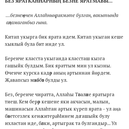
БЕЗ ЯРАТКАННАРНЫҢ БЕЗНЕ ЯРАТМАВЫ...
...безнең өчен Аллаһның рәхмәте булган, вакытында
аңламаганбыз гына.
Китап укырга бик ярата идем. Китап укыган кеше
хыялый була бит инде ул.
Беренче класста укыганда классташ кызга
гашыйк булдым. Бик яраттым мин ул кызны.
Өченче курска кадәр аның артыннан йөрдем.
Җавапсыз мәхәббәт булды ул.
Без, беренче чиратта, Аллаһы Тәгаләне яратырга
тиеш. Кем берәр кешене яки акчасын, малын,
машинасын Аллаһтан артык күреп ярата – ул аңа
бәхетсезлек кенә китерә. Минем дә гашыйк булу
ихластан иде, бәлки, артыграк та булгандыр... Ул