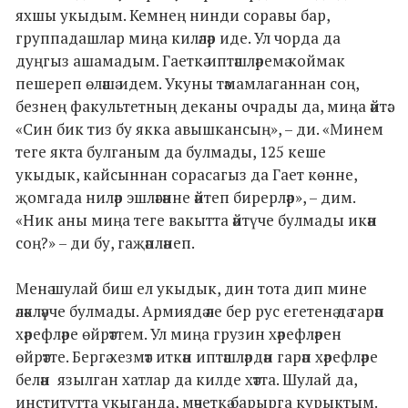
яхшы укыдым. Кемнең нинди соравы бар,
группадашлар миңа киләләр иде. Ул чорда да
дуңгыз ашамадым. Гаеткә иптәшләремә коймак
пешереп өләшә идем. Укуны тәмамлаганнан соң,
безнең факультетның деканы очрады да, миңа әйтә:
«Син бик тиз бу якка авышкансың», – ди. «Минем
теге якта булганым да булмады, 125 кеше
укыдык, кайсыннан сорасагыз да Гает көнне,
җомгада ниләр эшләгәнне әйтеп бирерләр», – дим.
«Ник аны миңа теге вакытта әйтүче булмады икән
соң?» – ди бу, гаҗәпләнеп.
Менә шулай биш ел укыдык, дин тота дип мине
әләкләүче булмады. Армиядә әле бер рус егетенә дә гарәп
хәрефләре өйрәттем. Ул миңа грузин хәрефләрен
өйрәтте. Бергә хезмәт иткән иптәшләрдән гарәп хәрефләре
белән язылган хатлар да килде хәтта. Шулай да,
институтта укыганда, мәчеткә барырга курыктым.