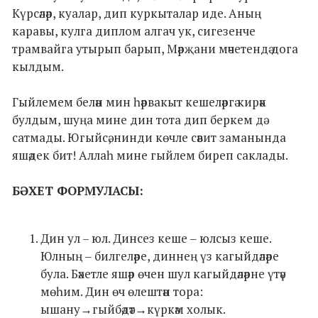
Күрсәләр, куалар, дип куркыталар иде. Аның
каравы, кулга диплом алгач ук, сигезенче
трамвайга утырып барып, Мәрҗани мәчетендә дога
кылдым.
Гыйлемем белән мин һәрвакыт кешеләргә кирәк
булдым, шуңа мине дин тота дип беркем дә
сатмады. Югыйсә, нинди көчле сәвит заманында
яшәдек бит! Аллаһ мине гыйлем биреп саклады.
БӘХЕТ ФОРМУЛАСЫ:
Дин ул – юл. Динсез кеше ‒ юлсыз кеше.
Юлның ‒ билгеләре, диннең үз кагыйдәләре
була. Бәхетле яшәр өчен шул кагыйдәләрне үтәү
мөһим. Дин өч өлештән тора:
ышану→гыйбәдәт→күркәм холык.