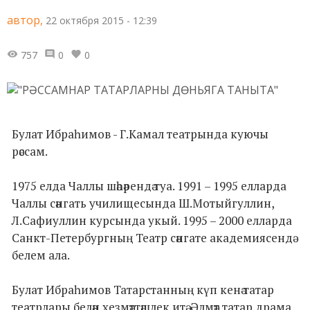
автор,
22 октября 2015 - 12:39
757
0
0
Булат Ибраһимов - Г.Камал театрында куючы
рәссам.
1975 елда Чаллы шәһәрендә туа. 1991 – 1995 елларда
Чаллы сәнгать училищесында Ш.Мотыйгуллин,
Л.Сафиуллин курсында укый. 1995 – 2000 елларда
Санкт-Петербургның Театр сәнгате академиясендә
белем ала.
Булат Ибраһимов Татарстанның күп кенә татар
театрлары белән хезмәттәшлек итә. Әлмәт татар драма