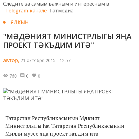
Следите за самым важным и интересным в
Telegram-канале
Татмедиа
ЯЛКЫН
"МӘДӘНИЯТ МИНИСТРЛЫГЫ ЯҢА
ПРОЕКТ ТӘКЪДИМ ИТӘ"
автор,
21 октября 2015 - 12:57
760
0
0
Татарстан Республикасының Мәдәният
Министрлыгы һәм Татарстан Республикасының
Милли музее яңа проект тәкъдим итә.