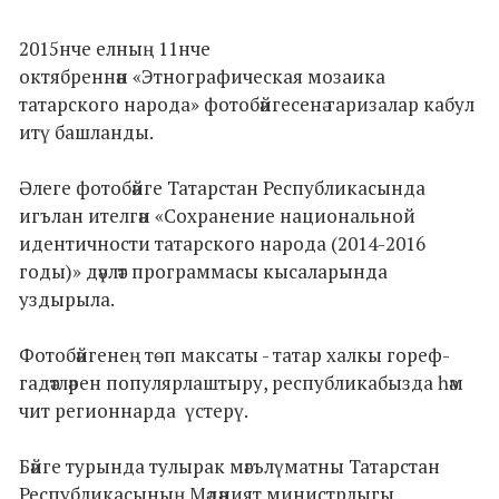
2015нче елның 11нче
октябреннән «Этнографическая мозаика
татарского народа» фотобәйгесенә гаризалар кабул
итү башланды.
Әлеге фотобәйге Татарстан Республикасында
игълан ителгән «Сохранение национальной
идентичности татарского народа (2014-2016
годы)» дәүләт программасы кысаларында
уздырыла.
Фотобәйгенең төп максаты - татар халкы гореф-
гадәтләрен популярлаштыру, республикабызда һәм
чит регионнарда үстерү.
Бәйге турында тулырак мәгълүматны Татарстан
Республикасының Мәдәният министрлыгы