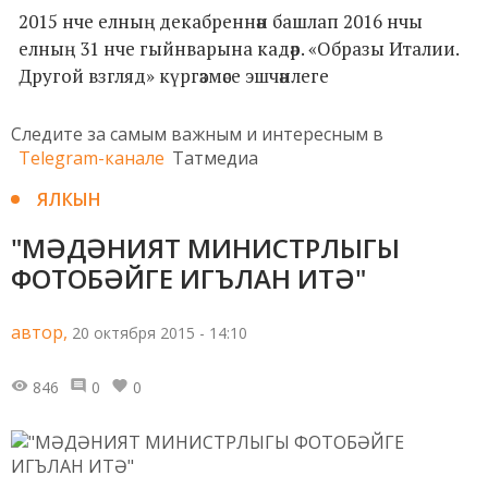
2015 нче елның декабреннән башлап 2016 нчы
елның 31 нче гыйнварына кадәр. «Образы Италии.
Другой взгляд» күргәзмәсе эшчәнлеге
Следите за самым важным и интересным в
Telegram-канале
Татмедиа
ЯЛКЫН
"МӘДӘНИЯТ МИНИСТРЛЫГЫ
ФОТОБӘЙГЕ ИГЪЛАН ИТӘ"
автор,
20 октября 2015 - 14:10
846
0
0