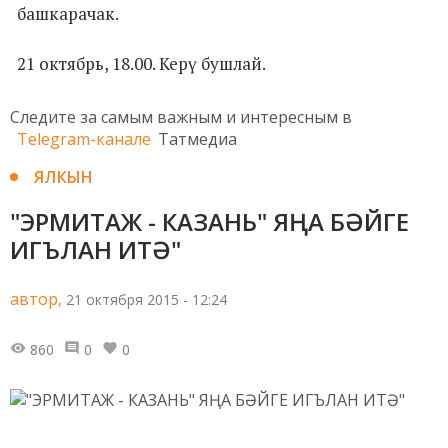
башкарачак.
21 октябрь, 18.00. Керү бушлай.
Следите за самым важным и интересным в
Telegram-канале
Татмедиа
ЯЛКЫН
"ЭРМИТАЖ - КАЗАНЬ" ЯҢА БӘЙГЕ
ИГЪЛАН ИТӘ"
автор,
21 октября 2015 - 12:24
860
0
0