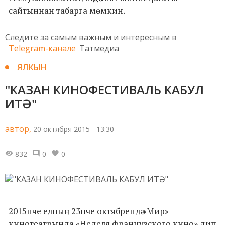
сайтыннан табарга мөмкин.
Следите за самым важным и интересным в
Telegram-канале
Татмедиа
ЯЛКЫН
"КАЗАН КИНОФЕСТИВАЛЬ КАБУЛ
ИТӘ"
автор,
20 октября 2015 - 13:30
832
0
0
2015нче елның 23нче октябрендә «Мир»
кинотеатрында «Неделя французского кино» дип