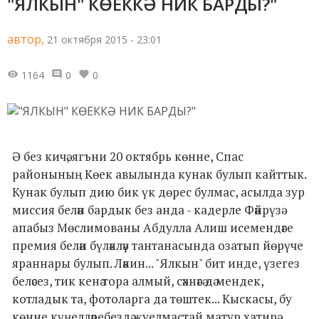
"ЯЛКЫН" КӨЕККӘ НИК БАРДЫ?"
автор,
21 октября 2015 - 23:01
1164
0
0
Ә без кичә, ягъни 20 октябрь көнне, Спас
районының Көек авылында кунак булып кайттык.
Кунак булып дию бик үк дөрес булмас, асылда зур
миссия белән бардык без анда - кадерле Фәйрүзә
апабыз Мөслимованы Абдулла Алиш исемендәге
премия белән бүләкләү тантанасында озатып йөрүче
яраннары булып. Ләкин... "Ялкын" бит инде, үзегез
беләсез, тик кенә тора алмый, сәхнәгә дә мендек,
котладык та, фотоларга да төштек... Кыскасы, бу
көнне күңелләребездә җуелмастай матур хатирә