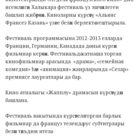
исемләнгән Халыкара фестиваль үз эшчәнлеген
башлап җибәрәчәк. Киноларны күрсәтү «Альянс
Франсез Казань» үзәге белән берлектә оештырыла.
Фестиваль программасына 2012-2013 елларда
Франции, Германии, Канадада дөнья күргән
фильмнар керәчәк. Фестивальдә катнаша торган
кинофильмнар арасында «драма», «семейная
комедия» һәм «анимация» жанрларында «Сезар»
премиясе лауреатлары да бар.
Кино атналыгы «Жапплу» драмасын күрсәтүдән
башлана.
Фестиваль вакытында күрсәтелә торган барлык
фильмнар да француз телендә рус субтитрлары
белән тәкъдим ителә.