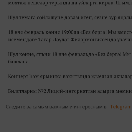
мохтаҗ кешеләр турында да уйларга кирәк. Ягымлы
Шул темага сөйләшүне дәвам итеп, сезне зур яңа
18 нче февраль көнне 19:00да «Без бергә! Мы вмес
исемендәге Татар Дәүләт Филармониясендә узачак
Шул көнне, ягъни 18 нче февральдә «Без бергә! Мы
башлана.
Концерт һәм ярминкә вакытында җыелган акчалар
Билетларны №2 Лицей-интернаттан алырга мөмки
Следите за самым важным и интересным в
Telegram