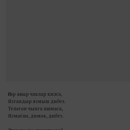
Әгәр авыр чаклар килсә,
Язгандыр язмыш дибез.
Теләгән чынга ашмаса,
Язмаган, димәк, дибез.