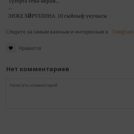
Түзергә генә өйрән...
--
ЭНҖЕ ХӘЙРУЛЛИНА. 10 сыйныф укучысы
Следите за самым важным и интересным в
Telegram
Нравится
Нет комментариев