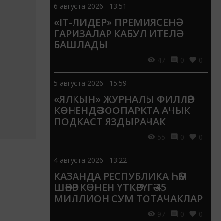
6 августа 2026 - 13:51
«IT-ЛИДЕР» ПРЕМИЯСЕНӘ
ГАРИЗАЛАР КАБУЛ ИТЕЛӘ
БАШЛАДЫ
47
0
0
5 августа 2026 - 15:59
«ЯЛКЫН» ЖУРНАЛЫ ФИЛЛӘР
КӨНЕНДӘ ЗООПАРКТА АЧЫК
ПОДКАСТ ЯЗДЫРАЧАК
55
0
0
4 августа 2026 - 13:22
КАЗАНДА РЕСПУБЛИКА ҺӘМ
ШӘҺӘР КӨНЕН ҮТКӘРҮГӘ 45
МИЛЛИОН СУМ ТОТАЧАКЛАР
97
0
0