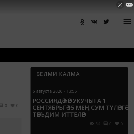
БЕЛМИ КАЛМА
6 августа 2026 - 13:55
РОССИЯДӘ ҺӘР УКУЧЫГА 1
0
0
СЕНТЯБРЬГӘ 15 МЕҢ СУМ ТҮЛӘРГӘ
ТӘКЪДИМ ИТТЕЛӘР
54
0
0