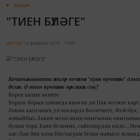
ЯЛКЫН
"ТИЕН БҮЛӘГЕ"
автор,
16 февраля 2016 - 13:05
Кечкенә вакытта әтиләр печәннән "куян күчтәнәче" алы
беләм. Ә тиен күчтәнәче нәрсә икән соң?
Корея халык әкияте
Борын-борын заманда яшәгән ди Пак исемле карт.
Ләкин кызганыч, ул чакларда Вконтакте, Фейсбук,
алмыйбыз. Ләкин менә аның оныгының оныгының 
булып тора. Каян беләмме, сайтлапрдан инде... М
әле. Пак бик каты Инстаграм белән мавыга: юлында