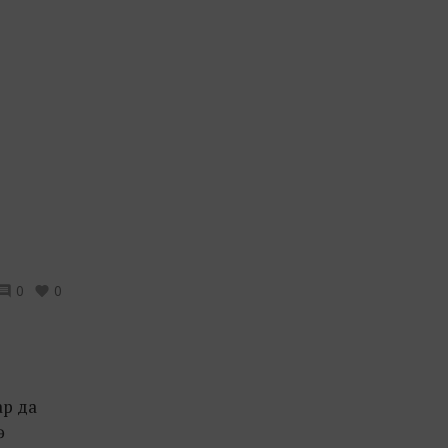
0
0
ар да
ә