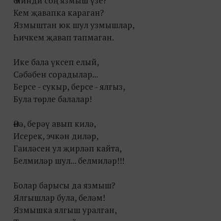
Ә нинди соң язмыш үзе?
Кем җавапка караган?
Язмыштан юк шул узмышлар,
Һичкем җавап тапмаган.
Ике бала үксеп елый,
Сәбәбен сорадылар...
Берсе - сукыр, берсе - ялгыз,
Була төрле балалар!
Әнә, берәү авып килә,
Исерек, эчкән диләр,
Гаиләсен ул җирләп кайта,
Белмиләр шул... белмиләр!!!
Болар барысы да язмыш?
Ялгышлар була, беләм!
Язмышка ялгыш уралган,