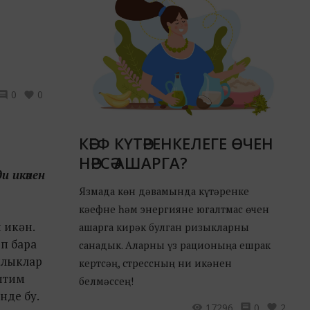
0
0
КӘЕФ КҮТӘРЕНКЕЛЕГЕ ӨЧЕН
НӘРСӘ АШАРГА?
ди икәнен
Язмада көн дәвамында күтәренке
кәефне һәм энергияне югалтмас өчен
 икән.
ашарга кирәк булган ризыкларны
п бара
санадык. Аларны үз рационыңа ешрак
клыклар
кертсәң, стрессның ни икәнен
китим
белмәссең!
нде бу.
17296
0
2