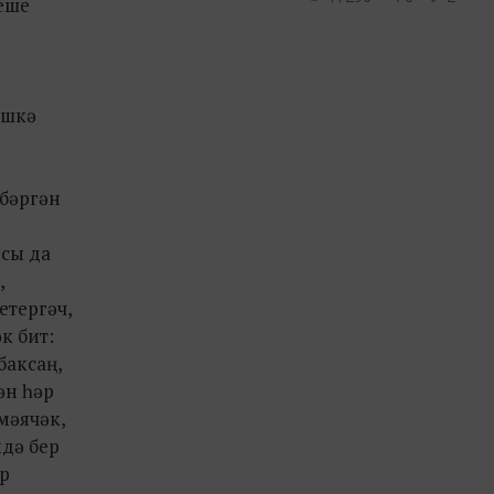
кеше
ешкә
ибәргән
ысы да
,
етергәч,
к бит:
баксаң,
ән һәр
мәячәк,
дә бер
ыр