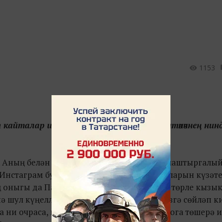
1153
п кайталар иде. Шуңа күрә куян җибәргән күчтәнәчнең нин
 Аның белән төрле кызыклы хәлләр булгалаштыргалый
 Инстаграм булмаган, без дә аның маҗараларын күзәте
оныгы да Пак исемле һәм аның белән дә төрле кызы
енә шул күңелле вакеыйгаларның берсен сезгә сөйләп 
 ни очраса, күзенә ни күренсә, шуны фотога төшерә и