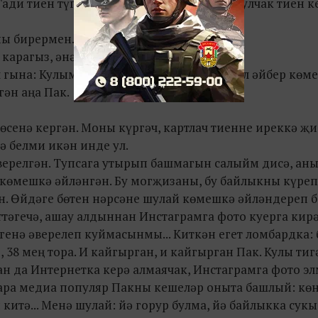
ади тиен түгел, ә чып-чын алтын тиен! Шулчак тиен 
ны бирермен.
арагыз, әнә күпме лайк җыйган.
 гына: Кулым белән нәрсәгә кагылсам, шул әйбер көм
гән аңа Пак.
өсенә кергән. Моны күргәч, картлач тиенне иреккә җ
ә белми икән инде ул.
верелгән. Тупсага утырып башмагын салыйм дисә, ан
 көмешкә әйләнгән. Бу могҗизаны, бу байлыкны күреп
н. Өйдәге бөтен нәрсәне шулай көмешкә әйләндереп б
ттәгечә, ашау алдыннан Инстаграмга фото куерга кирә
енә әверелеп куймасынмы... Киткән егет ломбардка: 
, 38 мең тора. И кайгырган, и кайгырган Пак. Кулы тиг
ан да Интернетка керә алмаячак, Инстаграмга фото эл
бара медиа популяр Пакны кешеләр оныта башлый: көн
 китә... Менә шулай: йә горур булма, йә байлыкка сук