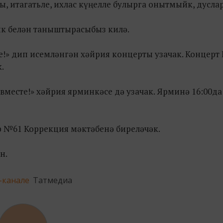
, итагатьле, ихлас күңелле булырга онытмыйк, дуслар
лык белән таныштырасыбыз килә.
те!» дип исемләнгән хәйрия концерты узачак. Концерт 
.
 вместе!» хәйрия ярминкәсе дә узачак. Ярминә 16:00да
 №61 Коррекция мәктәбенә биреләчәк.
н.
-канале
Татмедиа