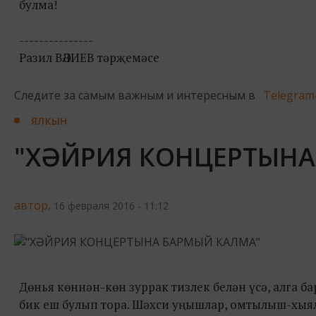
булма!
---------------
Разил ВӘЛИЕВ тәрҗемәсе
Следите за самым важным и интересным в
Telegram
ЯЛКЫН
"ХӘЙРИЯ КОНЦЕРТЫНА
автор,
16 февраля 2016 - 11:12
Дөнья көннән-көн зуррак тизлек белән үсә, алга 
бик еш булып тора. Шәхси уңышлар, омтылыш-хыял