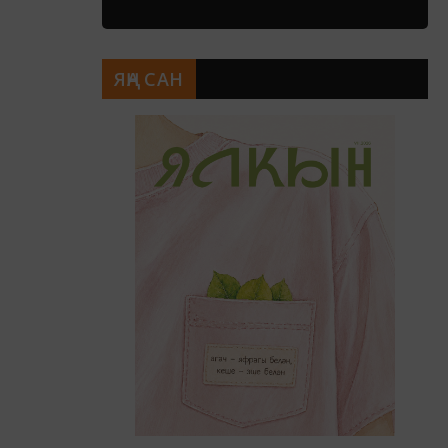
ЯҢА САН