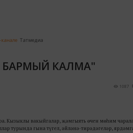
-канале
Татмедиа
 БАРМЫЙ КАЛМА"
1087
бара. Кызыклы вакыйгалар, җәмгыять өчен мөһим чарал
лар турында гына түгел, әйләнә-тирәдәгеләр, ярдәмг