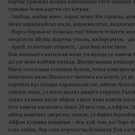
Берчак урманда моның капкынына тиен эләккән. Г
тавышы белән картка сүз каткан:
- Зинһар, җибәр мине, харап итмә! Ни сорасаң, шу
Менә ышанмыйсыз инде, ышанмасагыз, видеосын к
- Нәрсә бирмәкче буласың соң? Минем теләгем шул
әверелсен. Шушы шартны үтәсәң, җибәрермен, - ди
- Ярый, теләгеңне үтәрмен, - дип баш игән тиен.
Пак капкынга кагылган икән, ул шунда ук көмеш т
дә үзе өенә кайтып киткән. Шатлыгыннан нишләрг
Ишек тоткасына тотынуы булган, тотка көмешкә ә
көмештән икән. Идәндәге чыптага кагылуга, ул да
картның күз аллары караңгыланган, зиһене чуалга
тамагы ачып, ул өстәл янына ашарга утырган. Гадә
ләкин кулына алган айфон кинәт кенә көмеш кисәг
теге көмеш кисәгенең бәясе 20 мең сум, ә Айфон 5S
әйбер көмешкә әверелсә, димәк, ул башка беркайч
Айфон куллана алмаячак – бер-кай-чан-да! Тора-
генә лайкы, бер генә перепосты булмаган Пак үлеп