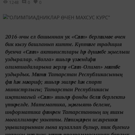
1248
0
0
2016-нчы ел башыннан ук «Сәләт» берләшмәсе өчен
бик кызу башланып китте. Күптәнге традиция
буенча «Сәләт» активистлары һәр дүшәмбе җыелыш
уздыралар. «Волга» яшьләр үзәгендә фән
олимпиадаларына әзерләү «Сәләт-Олимп» мәктәбе
уздырдык. Мәктәп Татарстан Республикасының
фән һәм мәгариф; яшьләр эшләре һәм спорт
министрлыгы; Татарстан Республикасы
иҗтимагый «Сәләт» яшьләр фонды белән берлектә
үткәрелде. Математика, җәмгыять белеме,
информатика фәннәрен Татарстанның иң яшхы
мөгаллимнәре укытты. Нәтиҗәләрен исә ирешкән
уңышларыннан гына күзаллап булыр, тик бүгенгә
шунысы мәгълүм: мәктәп программасыннан барлык