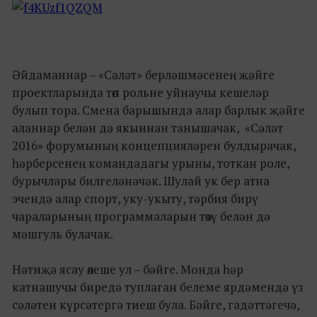
Әйдаманнар – «Сәләт» берләшмәсенең җәйге
проектларында төп рольне уйнаучы кешеләр
булып тора. Смена барышында алар барлык җәйге
аланнар белән дә якыннан танышачак, «Сәләт
2016» форумының концепцияләрен булдырачак,
һәрберсенең командадагы урыны, тоткан роле,
бурычлары билгеләнәчәк. Шулай ук бер атна
эчендә алар спорт, уку-укыту, тәрбия бирү
чараларының программаларын төзү белән дә
мәшгуль булачак.
Нәтиҗә ясау өлеше ул – бәйге. Монда һәр
катнашучы биредә туплаган белеме ярдәмендә үз
сәләтен күрсәтергә тиеш була. Бәйге, гадәттәгечә,