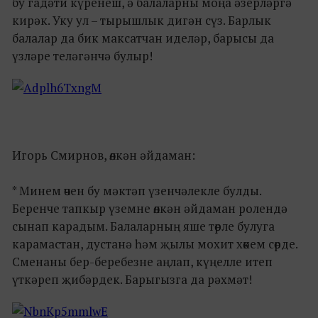
бу гадәти күренеш, ә балаларны моңа әзерләргә
кирәк. Уку ул – тырышлык дигән сүз. Барлык
балалар да бик максатчан иделәр, барысы да
үзләре теләгәнчә булыр!
Игорь Смирнов, өлкән әйдаман:
* Минем өчен бу мәктәп үзенчәлекле булды.
Беренче тапкыр үземне өлкән әйдаман ролендә
сынап карадым. Балаларның яше төрле булуга
карамастан, дустанә һәм җылы мохит хөкем сөрде.
Сменаны бер-беребезне аңлап, күңелле итеп
үткәреп җибәрдек. Барыгызга да рәхмәт!