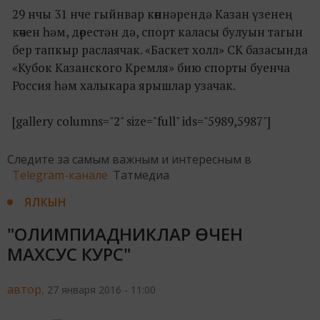
29 нчы 31 нче гыйнвар көннәрендә Казан үзенең
көчен һәм, дөрестән дә, спорт каласы булуын тагын
бер тапкыр раслаячак. «Баскет холл» СК базасында
«Кубок Казанского Кремля» бию спорты буенча
Россия һәм халыкара ярышлар узачак.
[gallery columns="2" size="full" ids="5989,5987"]
Следите за самым важным и интересным в
Telegram-канале
Татмедиа
ЯЛКЫН
"ОЛИМПИАДНИКЛАР ӨЧЕН
МАХСУС КУРС"
автор,
27 января 2016 - 11:00