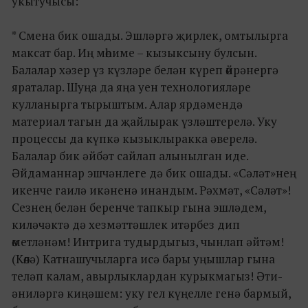
укытучысы:
* Смена бик ошады. Эшләргә җирлек, омтылырга
максат бар. Иң мөһиме – кызыксыну булсын.
Балалар хәзер үз күзләре белән күреп өйрәнергә
яраталар. Шуңа да яңа уен технологияләре
кулланырга тырыштым. Алар ярдәмендә
материал тагын да җайлырак үзләштерелә. Уку
процессы да күпкә кызыклыракка әверелә.
Балалар бик әйбәт сайлап алынылган иде.
Әйдаманнар эшчәнлеге дә бик ошады. «Сәләт»нең
икенче гаилә икәненә инандым. Рәхмәт, «Сәләт»!
Сезнең белән беренче тапкыр гына эшләдем,
киләчәктә дә хезмәттәшлек итәрбез дип
өметләнәм! Интрига тудырдыгыз, чынлап әйтәм!
(Көлә) Катнашучыларга исә бары уңышлар гына
теләп калам, авырлыклардан курыкмагыз! Әти-
әниләргә киңәшем: уку гел күңелле генә бармый,