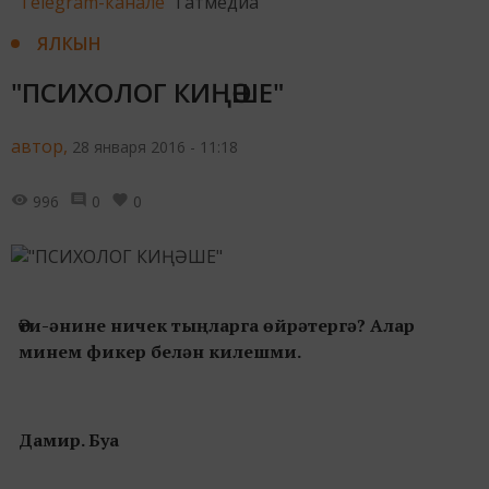
Telegram-канале
Татмедиа
ЯЛКЫН
"ПСИХОЛОГ КИҢӘШЕ"
автор,
28 января 2016 - 11:18
996
0
0
Әти-әнине ничек тыңларга өйрәтергә? Алар
минем фикер белән килешми.
Дамир. Буа