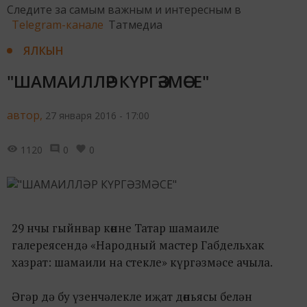
Следите за самым важным и интересным в
Telegram-канале
Татмедиа
ЯЛКЫН
"ШАМАИЛЛӘР КҮРГӘЗМӘСЕ"
автор,
27 января 2016 - 17:00
1120
0
0
29 нчы гыйнвар көнне Татар шамаиле
галереясендә «Народный мастер Габдельхак
хазрат: шамаили на стекле» күргәзмәсе ачыла.
Әгәр дә бу үзенчәлекле иҗат дөньясы белән