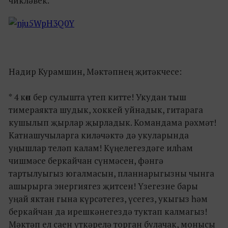
чикләвек.
Надир Курамшин, Мәктәпнең җитәкчесе:
* 4 көн бер сулышта үтеп китте! Укудан тыш
тимераякта шудык, хоккей уйнадык, гитарага
кушылып җырлар җырладык. Командама рәхмәт!
Катнашучыларга киләчәктә дә укуларында
уңышлар теләп калам! Күңелегездәге илһам
чишмәсе беркайчан сүнмәсен, фәнгә
тартылуыгыз югалмасын, планнарыгызны чынга
ашырырга энергиягез җитсен! Үзегезне бары
уңай яктан гына күрсәтегез, үсегез, укыгыз һәм
беркайчан да ирешкәнегездә туктап калмагыз!
Мәктәп ел саен үткәрелә торган булачак, монысы