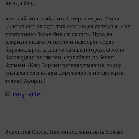
нинди бар,
шундый итеп кабул итә белергә кирәк. Миңа
Мәктәп бик ошады, тик бик җиңел булмады. Мин
укытучылар белән бик еш эшлим. Шуңа да
аларның киләсе минутта ниндиерәк сорау
бирәчәкләрен алдан ук чамалап торам. Ә менә
балалардан ни көтәсен, беркайчан да белеп
булмый! (Көлә) Барлык катнашучыларга да зур
уңышлар һәм югары дәрәҗәләргә ирешүләрен
телим! Афәрин!
Вероника Сизая, Мәктәпнең җәмгыять белеме