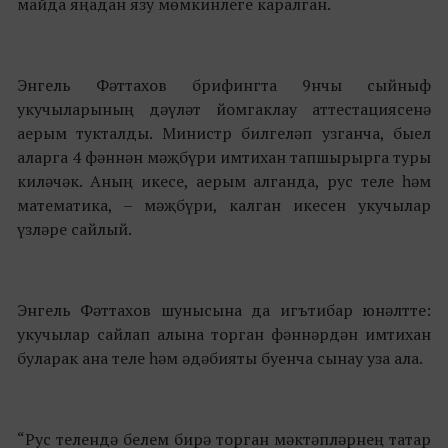
майда яңадан язу мөмкинлеге каралган.
Энгель Фәттахов брифингта 9нчы сыйныф
укучыларының дәүләт йомгаклау аттестациясенә
аерым тукталды. Министр билгеләп узганча, быел
аларга 4 фәннән мәҗбүри имтихан тапшырырга туры
киләчәк. Аның икесе, аерым алганда, рус теле һәм
математика, – мәҗбүри, калган икесен укучылар
үзләре сайлый.
Энгель Фәттахов шунысына да игътибар юнәлтте:
укучылар сайлап алына торган фәннәрдән имтихан
буларак ана теле һәм әдәбияты буенча сынау уза ала.
“Рус телендә белем бирә торган мәктәпләрнең татар