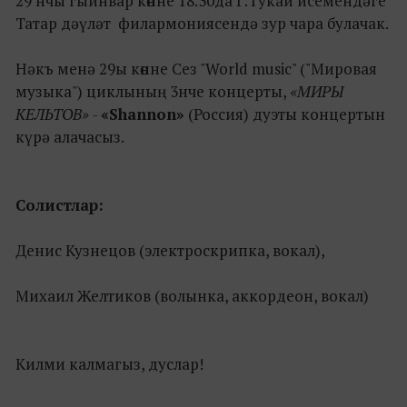
29 нчы гыйнвар көнне 18.30да Г.Тукай исемендәге
Татар дәүләт филармониясендә зур чара булачак.
Нәкъ менә 29ы көнне Сез "World music" ("Мировая
музыка") циклының 3нче концерты,
«МИРЫ
КЕЛЬТОВ» -
«Shannon»
(Россия) дуэты концертын
күрә алачасыз.
Солистлар:
Денис Кузнецов (электроскрипка, вокал),
Михаил Желтиков (волынка, аккордеон, вокал)
Килми калмагыз, дуслар!