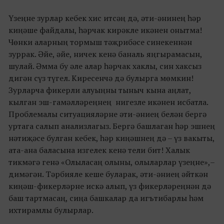
Үзеңне зурлар кебек хис итсәң дә, әти-әнинең һәр
киңәше файдалы, һәрчак кирәкле икәнен онытма!
Чөнки аларның тормыш тәҗрибәсе синекеннән
зуррак. Әйе, әйе, ничек кенә баналь яңгырамасын,
шулай. Әмма бу әле алар һәрчак хаклы, син хаксыз
дигән сүз түгел. Киресенчә дә булырга мөмкин!
Зурларча фикерли алуыңны тыныч кына аңлат,
кылган эш-гамәлләреңнең
нигезле икәнен исбатла.
Проблемалы ситуацияләрне әти-әниең белән бергә
уртага салып анализлагыз. Бергә башлаган һәр эшнең
нәтиҗәсе булган кебек, һәр киңәшнең дә – үз вакыты,
ата-ана баласына изгелек кенә тели бит! Халык
тикмәгә генә «Олыласаң олыны, олыларлар үзеңне»,–
димәгән. Тәрбияле кеше буларак, әти-әниең әйткән
киңәш-фикерләрне искә алып, үз фикерләреңнән дә
баш тартмасаң, сиңа башкалар да игътибарлы һәм
ихтирамлы булырлар.