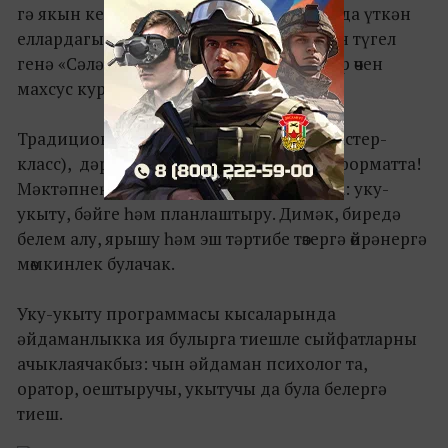
гә якын кеше катнашачак. Алар арасында үткән
еллардагы катнашучылар да, әле күптән түгел
генә «Сәләт» йортында яшь әйдаманнар өчен
махсус курс үткәннәре дә бар.
Традицион очрашулар, остаханәләр (мастер-
класс), дәресләр – барысы да быел яңа форматта!
Мәктәпнең программасы 3 өлештән тора: уку-
укыту, бәйге һәм планлаштыру. Димәк, биредә
белем алу, ярышу һәм эш тәртибе төзергә өйрәнергә
мөмкинлек булачак.
Уку-укыту программасы кысаларында
әйдаманлыкка ия булырга тиешле сыйфатларны
ачыклаячакбыз: чын әйдаман психолог та,
оратор, оештыручы, укытучы да була белергә
тиеш.