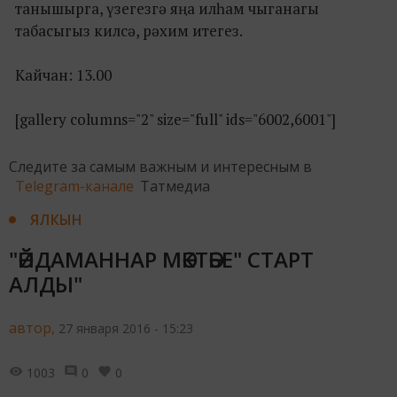
танышырга, үзегезгә яңа илһам чыганагы
табасыгыз килсә, рәхим итегез.
Кайчан: 13.00
[gallery columns="2" size="full" ids="6002,6001"]
Следите за самым важным и интересным в
Telegram-канале
Татмедиа
ЯЛКЫН
"ӘЙДАМАННАР МӘКТӘБЕ" СТАРТ
АЛДЫ"
автор,
27 января 2016 - 15:23
1003
0
0