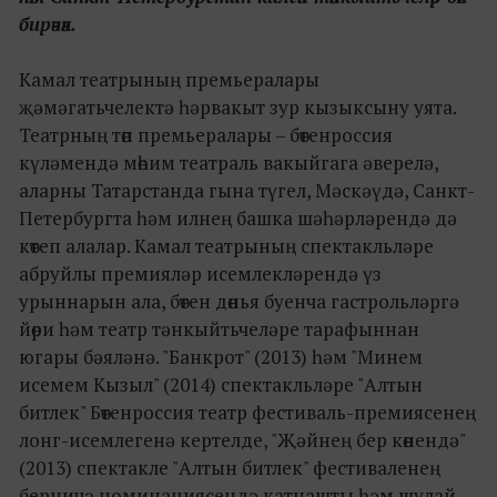
бирәчәк.
Камал театрының премьералары
җәмәгатьчелектә һәрвакыт зур кызыксыну уята.
Театрның төп премьералары – бөтенроссия
күләмендә мөһим театраль вакыйгага әверелә,
аларны Татарстанда гына түгел, Мәскәүдә, Санкт-
Петербургта һәм илнең башка шәһәрләрендә дә
көтеп алалар. Камал театрының спектакльләре
абруйлы премияләр исемлекләрендә үз
урыннарын ала, бөтен дөнья буенча гастрольләргә
йөри һәм театр тәнкыйтьчеләре тарафыннан
югары бәяләнә. "Банкрот" (2013) һәм "Минем
исемем Кызыл" (2014) спектакльләре "Алтын
битлек" Бөтенроссия театр фестиваль-премиясенең
лонг-исемлегенә кертелде, "Җәйнең бер көнендә"
(2013) спектакле "Алтын битлек" фестиваленең
берничә номинациясендә катнашты һәм шулай