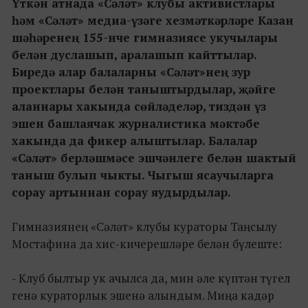
Үткән атнада «Сәләт» клубы активистлары
һәм «Сәләт» медиа-үзәге хезмәткәрләре Казан
шәһәренең 155-нче гимназиясе укучылары
белән дуслашып, аралашып кайттылар.
Биредә алар балаларны «Сәләт»нең зур
проектлары белән таныштырдылар, җәйге
аланнары хакында сөйләделәр, тиздән үз
эшен башлаячак журналистика мәктәбе
хакында да фикер алыштылар.
Балалар
«Сәләт» берләшмәсе эшчәнлеге белән шактый
таныш булып чыкты. Чыгыш ясаучыларга
сорау артыннан сорау яудырдылар.
Гимназиянең «Сәләт» клубы кураторы Таңсылу
Мостафина да хис-кичерешләре белән бүлеште:
- Клуб былтыр ук ачылса да, мин әле күптән түгел
генә кураторлык эшенә алындым. Миңа кадәр