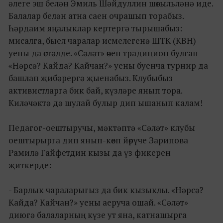
әлеге эш белән Эмиль Шәйдуллин шөгыльләнә иде.
Балалар белән атна саен очрашып торабыз.
Һәрдаим яңалыклар кертергә тырышабыз:
мисалга, быел чаралар исмелегенә ШТК (КВН)
уены да өстәлде. «Сәләт» өчен традицион булган
«Нәрсә? Кайда? Кайчан?» уены буенча турнир да
башлап җибәрергә җыенабыз. Клубыбыз
активистларга бик бай, күзләре янып тора.
Киләчәктә дә шулай булыр дип ышанып калам!
Педагог-оештыручы, мәктәптә «Сәләт» клубы
оештырырга дип янып-көеп йөрүче Зарипова
Рамилә Гайфетдин кызы да үз фикерен
җиткерде:
- Барлык чараларыгыз да бик кызыклы. «Нәрсә?
Кайда? Кайчан?» уены аеруча ошай. «Сәләт»
диюгә балаларның күзе ут яна, катнашырга