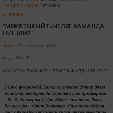
Telegram-канале
Татмедиа
ЯЛКЫН
"МӘСКӘҮ ТӘНКЫЙТЬЧЕЛӘРЕ КАМАЛДА
НИШЛИ?"
автор,
27 января 2016 - 09:34
900
0
0
5 һәм 6 февральдә Г.Камал исемендәге Татар дәүләт
Академия театрында сезонның төп премьерасы
- Ж.-Б. Мольерның "Дон Жуан" спектакле була.
Режиссеры – Фәрит Бикчәнтәев. Спектакльгә Мәскәү
һәм Санкт-Петербургтан килгән тәнкыйтьчеләр бәя