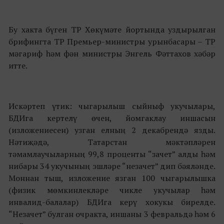
Бу хакта бүген ТР Хөкүмәте йортында уздырылган
брифингта ТР Премьер-министры урынбасары – ТР
мәгариф һәм фән министры Энгель Фәттахов хәбәр
итте.
Искәртеп үтик: чыгарылыш сыйныф укучылары,
БДИга кертелү өчен, йомгаклау иншасын
(изложениесен) узган елның 2 декабрендә язды.
Нәтиҗәдә, Татарстан мәктәпләрен
тәмамлаучыларның 99,8 проценты “зачет” алды һәм
нибары 34 укучының эшләре “незачет” дип бәяләнде.
Моннан тыш, изложение язган 100 чыгарылышка
(физик мөмкинлекләре чикле укучылар һәм
инвалид-балалар) БДИга керү хокукы бирелде.
“Незачет” булган очракта, иншаны 3 февральдә һәм 6