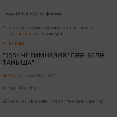
Энҗе ИБРАҺИМОВА фотосы.
Следите за самым важным и интересным в
Telegram-канале
Татмедиа
ЯЛКЫН
"155НЧЕ ГИМНАЗИЯ "СӘЛӘТ" БЕЛӘН
ТАНЫША"
автор,
28 января 2016 - 09:11
1007
0
0