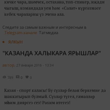
кичке чара, шәмчек, остаханә, топ-спикер, иҗади
чыгыш, командада уен һәм «Сәләт» күргәзмәсе
кебек чараларны үз эченә ала.
Следите за самым важным и интересным в
Telegram-канале
Татмедиа
ЯЛКЫН
"КАЗАНДА ХАЛЫКАРА ЯРЫШЛАР"
автор,
27 января 2016 - 13:34
789
0
0
Казан - спорт каласы! Бу сүзләр белән беркемне дә
шаккатырып булмый. Сүзләр түгел, гамәлләр
мөһим диярсез сез! Рәхим итегез!