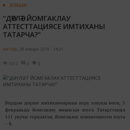
ЯЛКЫН
"ДӘҮЛӘТ ЙОМГАКЛАУ
АТТЕСТТАЦИЯСЕ ИМТИХАНЫ
ТАТАРЧА?"
автор,
28 января 2016 - 14:21
1012
0
0
Бердәм дәүләт имтиханнарына керү хокукы өчен, 3
февральдә йомгаклау иншасын язуга Татарстанда
151 укучы теркәлгән, йомгаклау изложениесен язуга
– 8.