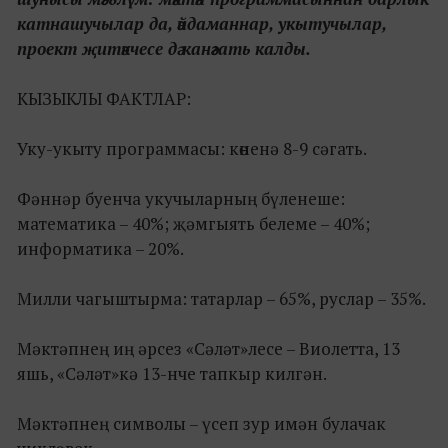
катнашучылар да, әйдаманнар, укытучылар,
проект җитәкчесе дә канәгать калды.
КЫЗЫКЛЫ ФАКТЛАР:
Уку-укыту программасы: көненә 8-9 сәгать.
Фәннәр буенча укучыларның бүленеше:
математика – 40%; җәмгыять белеме – 40%;
информатика – 20%.
Милли чагыштырма: татарлар – 65%, руслар – 35%.
Мәктәпнең иң әрсез «Сәләт»лесе – Виолетта, 13
яшь, «Сәләт»кә 13-нче тапкыр килгән.
Мәктәпнең символы – үсеп зур имән булачак