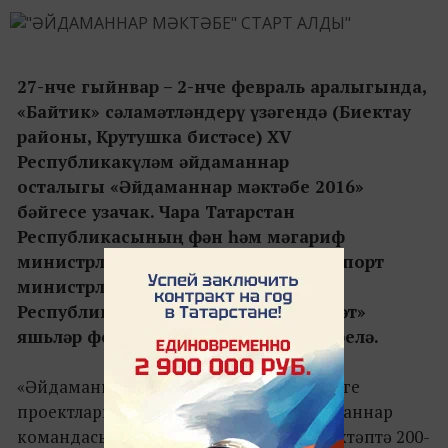
27-нче гыйнвар – 2-нче февраль аралыгында,
«Байтик» сәламәтләндерү үзәгендә (Биектау
районы, Крутушка бистәсе) XV
Республикакүләм әйдаманнар
осталыгы «Әйдаманнар мәктәбе 2016»
бәйгесе узачак. Чара Татарстан
Республикасының фән һәм мәгариф
министрлыгы; яшьләр эшләре һәм спорт
министрлыгы һәм Татарстан
Республикасының иҗтимагый «Сәләт»
яшьләр фонды белән берлектә үткәрелә.
«Әйдаманнар мәктәбе» «Сәләт»нең җәйге
проектлары һәм форумнары өчен әйдаманнар
командасы туплау өчен оештырыла. Мәктәптә 200-