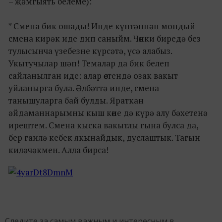
– җәмгыять белеме):
* Смена бик ошады! Инде күптәннән мондый
смена кирәк иде дип саныйм. Чөнки биредә без
тулысынча үзебезне күрсәтә, үсә алабыз.
Укытучылар шәп! Темалар да бик белеп
сайланылган иде: алар өстендә озак вакыт
уйланырга була. Әлбәттә инде, смена
танышуларга бай булды. Яраткан
әйдаманнарымны кыш көне дә күрә алу бәхетенә
ирештем. Смена кыска вакытлы гына булса да,
бер гаилә кебек якынайдык, дуслаштык. Тагын
киләчәкмен. Алла бирса!
Следите за самым важным и интересным в