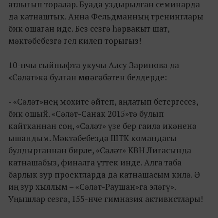
атлыгып торалар. Буада уздырылган семинарда
да катнаштык. Анна Фельдманның тренинглары
бик ошаган иде. Без сезгә һәрвакыт шат,
мәктәбебезгә гел килеп торыгыз!
10-нчы сыйныфта укучы Алсу Зарипова да
«Сәләт»кә булган мөнәсәбәтен белдерде:
- «Сәләт»нең мохите әйтеп, аңлатып бетергесез,
бик ошый. «Сәләт-Санак 2015»тә булып
кайтканнан соң, «Сәләт» үзе бер гаилә икәненә
ышандым. Мәктәбебездә ШТК командасы
булдырганнан бирле, «Сәләт» КВН Лигасында
катнашабыз, финалга үттек инде. Алга таба
барлык зур проектларда да катнашасым килә. Ә
иң зур хыялым – «Сәләт-Раушан»га эләгү».
Уңышлар сезгә, 155-нче гимназия активистлары!