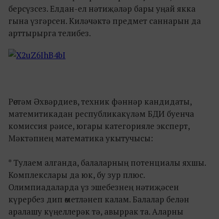
берсүзсез. Елдан-ел нәтиҗәләр бары уңай якка
гына үзгәрсен. Киләчәктә предмет саннарын да
арттырырга телибез.
Рөстәм Әхвәрдиев, техник фәннәр кандидаты,
матемитикадан республикакүләм БДИ буенча
комиссия рәисе, югары категорияле эксперт,
Мәктәпнең математика укытучысы:
* Тулаем алганда, балаларның потенциалы яхшы.
Комплекслары да юк, бу зур плюс.
Олимпиадаларда үз эшебезнең нәтиҗәсен
күрербез дип өметләнеп калам. Балалар белән
аралашу күңеллерәк тә, авыррак та. Аларны