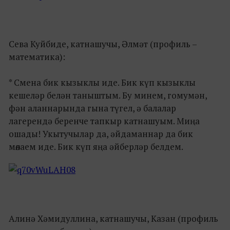
Сева Куйбиде, катнашучы, Әлмәт (профиль –
математика):
* Смена бик кызыклы иде. Бик күп кызыклы
кешеләр белән таныштым. Бу минем, гомумән,
фән аланнарында гына түгел, ә балалар
лагерендә беренче тапкыр катнашуым. Миңа
ошады! Укытучылар да, әйдаманнар да бик
мөлаем иде. Бик күп яңа әйберләр белдем.
Алинә Хәмидуллина, катнашучы, Казан (профиль