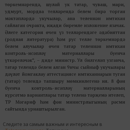
төркемнәрендә, шулай ук татар, чуваш, мари,
удмурт, мордва телләрендә белем бирә торган
мәктәпләрдә укучылар, ана теленнән имтихан
сайлаган очракта, иҗади биремле изложение язачак.
Әлеге категория өчен үз телләрендәге әдәбияттан
(родная литература) һәм рус телле төркемнәрдә
белем алучылар өчен татар теленнән имтихан
контроль-исәпләү материаллары буенча
үткәреләчәк”, – диде министр. Ул билгеләп узганча,
татар телендә белем алган 9нчы сыйныф укучылары
дәүләт йомгаклау аттестациясе имтиханнарын туган
(татар) телендә тапшыру мөмкинлегенә ия. 8 фән
буенча контроль-исәпләү материалларының
күрсәтмә вариантлары татар теленә тәрҗемә ителеп,
ТР Мәгариф һәм фән министрлыгының рәсми
сайтында урнаштырылган.
Следите за самым важным и интересным в