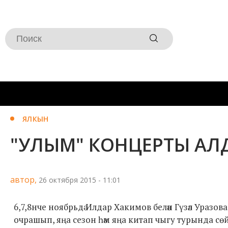
ЯЛКЫН
"УЛЫМ" КОНЦЕРТЫ А
автор,
26 октября 2015 - 11:01
6,7,8нче ноябрьдә Илдар Хакимов белән Гүзәл Уразов
очрашып, яңа сезон һәм яңа китап чыгу турында сөйл