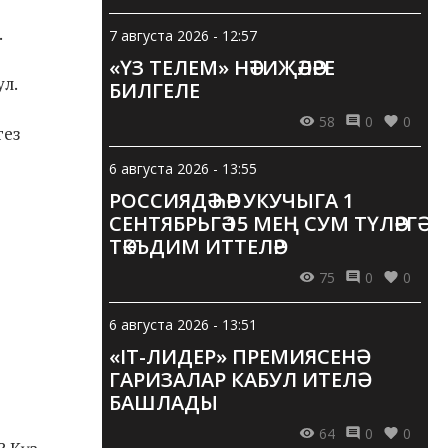
.
7 августа 2026 - 12:57
«ҮЗ ТЕЛЕМ» НӘТИҖӘЛӘРЕ
ул.
БИЛГЕЛЕ
58
0
0
гез
6 августа 2026 - 13:55
РОССИЯДӘ ҺӘР УКУЧЫГА 1
СЕНТЯБРЬГӘ 15 МЕҢ СУМ ТҮЛӘРГӘ
ТӘКЪДИМ ИТТЕЛӘР
75
0
0
6 августа 2026 - 13:51
«IT-ЛИДЕР» ПРЕМИЯСЕНӘ
ГАРИЗАЛАР КАБУЛ ИТЕЛӘ
БАШЛАДЫ
64
0
0