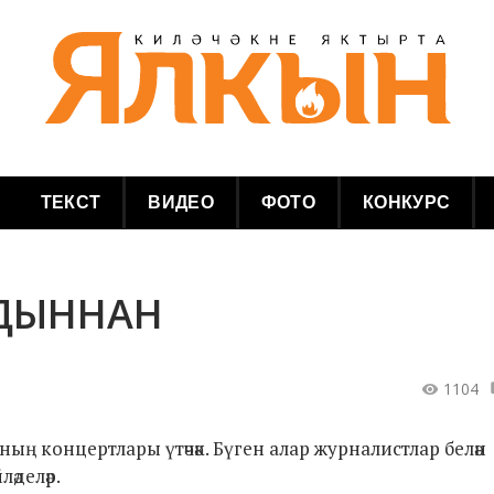
ТЕКСТ
ВИДЕО
ФОТО
КОНКУРС
ЛДЫННАН
1104
аның концертлары үтәчәк. Бүген алар журналистлар белән
әделәр.