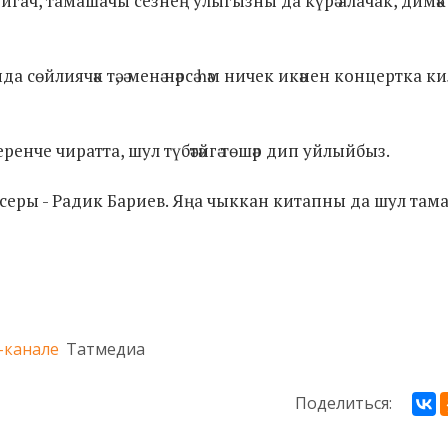
йгач, тамашачы сезнең улыгызны да күрә алачак, димәк
сөйлиячәк тә, ә менә нәрсә һәм ничек икәнен концертка ки
беренче чиратта, шул түбәтәйгә төшәр дип уйлыйбыз.
серы - Радик Бариев. Яңа чыккан китапны да шул там
-канале
Татмедиа
Поделиться: