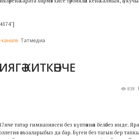
цияләренә карата хөрмәт хисе тәрбияләп кенә калмый, ә уку
,4174"]
-канале
Татмедиа
ЯГӘ КИТКӘНЧЕ
838
7нче татар гимназиясен без күптәннән беләбез инде. Яр
оллегия әгъзаларыбыз да бар. Бүген без тагын бер тапк