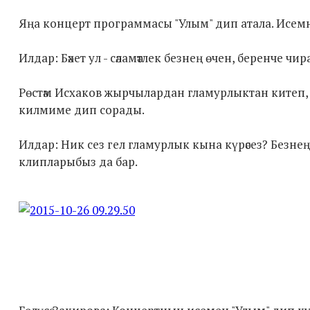
Яңа концерт программасы "Улым" дип атала. Исемне И
Илдар: Бәхет ул - сәламәтлек безнең өчен, беренче чир
Рөстәм Исхаков жырчылардан гламурлыктан китеп, 
килмиме дип сорады.
Илдар: Ник сез гел гламурлык кына күрәсез? Безне
клипларыбыз да бар.