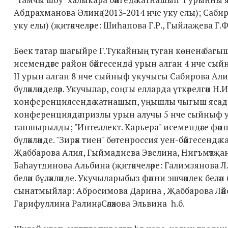
Абдрахманова Әлинә (2013-2014 нче уку елы); Сабир
уку елы) (җитәкчеләре: Шиһапова Г.Р., Гыйлаҗева Г.Ф
Бөек татар шагыйре Г.Тукайның туган көненә багышла
исемендәге район бәйгесендә I урын алган 4 нче сый
II урын алган 8 нче сыйныф укучысы Сабирова Алия
бүләкләнделәр. Укучылар, соңгы елларда үткәрелгән 
конференциясендә катнашып, уңышлы чыгыш ясадыл
конференциядә призлы урын алучы 5 нче сыйныф ук
тапшырылды; "Интеллект. Карьера" исемендәге фәнни
бүләкләнде. "Зирәк тиен" бөтенроссия уен-бәйгесендә
Җаббарова Алия, Гыймадиева Эвелина, Нигъмәтҗанов
Баһаутдинова Альбина (җитәкчеләре: Галимзянова Л.
белән бүләкләнде. Укучыларыбыз фәнни эшчәнлек белән б
сынатмыйлар: Абросимова Дарина , Җаббарова Ләйсә
Гарифуллина Ралинә, Сәләхова Эльвина һ.б.