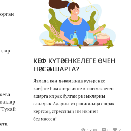
торган
втлар
КӘЕФ КҮТӘРЕНКЕЛЕГЕ ӨЧЕН
НӘРСӘ АШАРГА?
Язмада көн дәвамында күтәренке
кәефне һәм энергияне югалтмас өчен
аҗева
ашарга кирәк булган ризыкларны
икатлар
санадык. Аларны үз рационыңа ешрак
 "Тукай
кертсәң, стрессның ни икәнен
белмәссең!
ттән
17300
0
2