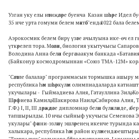
Узган уку елы нәтиҗәләре буенча Казан шәһәре Идел 
35 нче урта гомуми белем мәктәб"ендә 1022 бала беле
Аэрокосмик белем бирү үзәге ачылуына ике-өч ел 
үткәрелеп тора. Мәсәлән, биология укытучысы Сапаро
Володина Анна белән бергә ваакум банкада «Батави
(Байконур космодромыннан «Союз ТМА-12М» корабл
"Сәләтле балалар" программасын тормышка ашыру ма
республика һәм шәһәркүләм олимпиадаларда катна
укучылары - Гыймадиева Алия, Гатауллина Зилә, К
Шәрәфиева Камилә, Шакирова Наилә, Сабирова Алия, 
Г.Ф.) I, II, III дәрәҗәдәге дипломнар белән бүләкләнд
тапшырылды. 10 нчы сыйныф укучысы Семенова Эльз
укулары" фәнни-эзләнү эшләренең икенче турында 
халыкара, республика һәм район күләмендә оештырылг
"Тамчы шоу" халыкара бәйгедә катнашып I урынны я