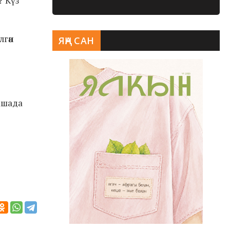
? Күз
лгән
ЯҢА САН
ашада