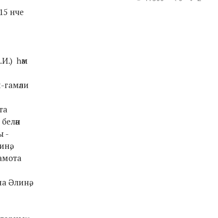
15 нче
И.) һәм
и-гамәли
та
белән
ы -
нә,
рамота
а Әлинә,