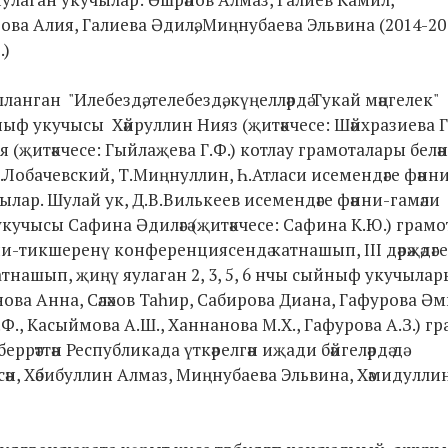
ова Алия, Галиева Әдилә, Миңнубаева Эльвина (2014-20
.)
нган "Илебездә, телебездә, күңелләрдә Тукай мәңгелек"
ныф укучысы Хәйруллин Нияз (җитәкчесе: Шәйхразиева Г.
 (җитәкчесе: Гыйлаҗева Г.Ф.) котлау грамоталары белән
Н.И.Лобачевский, Т.Миңнуллин, Һ.Атласи исемендәге фәнн
ар. Шулай ук, Д.В.Вилькеев исемендәге фәнни-гамәли
учысы Сафина Әдиләгә (җитәкчесе: Сафина К.Ю.) грамо
-тикшеренү конференциясендә катнашып, III дәрәҗәдәге 
 катнашып, җиңү яулаган 2, 3, 5, 6 нчы сыйныф укучылар
а Анна, Сәләхов Таһир, Сабирова Диана, Гафурова Әми
Ф., Касыймова А.Ш., Ханнанова М.Х., Гафурова А.З.) г
еррәттән Республикада үткәрелгән иҗади бәйгеләрдә дә
н, Хәбибуллин Алмаз, Миңнубаева Эльвина, Хәмидуллин