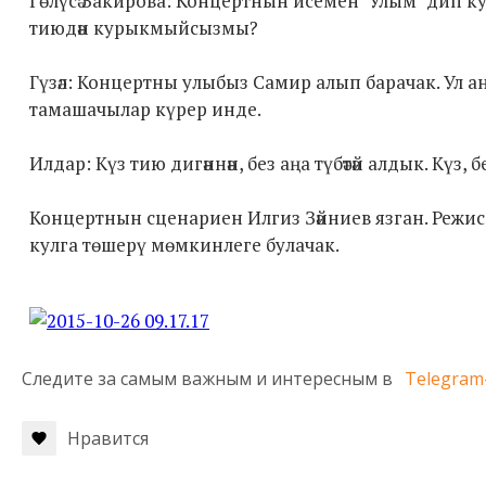
Гөлүсә Закирова: Концертнын исемен "Улым" дип ку
тиюдән курыкмыйсызмы?
Гүзәл: Концертны улыбыз Самир алып барачак. Ул анда 
тамашачылар күрер инде.
Илдар: Күз тию дигәннән, без аңа түбәтәй алдык. Күз, 
Концертнын сценариен Илгиз Зәйниев язган. Режис
кулга төшерү мөмкинлеге булачак.
Следите за самым важным и интересным в
Telegram
Нравится