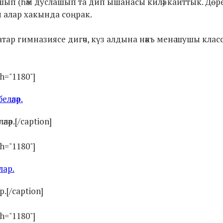
нышып (һәм дуслашып та дип ышанасы килә) кайттык. Дөр
кин алар хакында соңрак.
 Татар гимназиясе дигәч, күз алдына нәкъ менә шушы клас
th="1180"]
ләр.[/caption]
th="1180"]
.[/caption]
th="1180"]