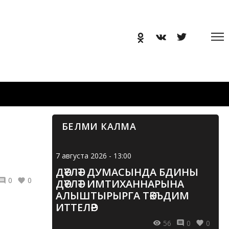
БЕЛМИ КАЛМА
7 августа 2026 - 13:00
ДӘҮЛӘТ ДУМАСЫНДА БДИНЫ
0
0
ДӘҮЛӘТ ИМТИХАННАРЫНА
АЛЫШТЫРЫРГА ТӘКЪДИМ
ИТТЕЛӘР
56
0
0