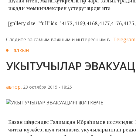
Шулай итеп, мәктәптә үткәрелгән һәр чара халык тради
иҗади мөмкинлекләрен үстерүгә ярдәм итә.
[gallery size="full" ids="4172,4169,4168,4177,4176,4175
Следите за самым важным и интересным в
Telegram
ЯЛКЫН
УКЫТУЧЫЛАР ЭВАКУАЦИ
автор,
23 октября 2015 - 18:25
Казан шәһәрендәге Галимҗан Ибраһимов исемендәге 1
читтән күзәтәбез, шул гимназия укучыларыннан редк