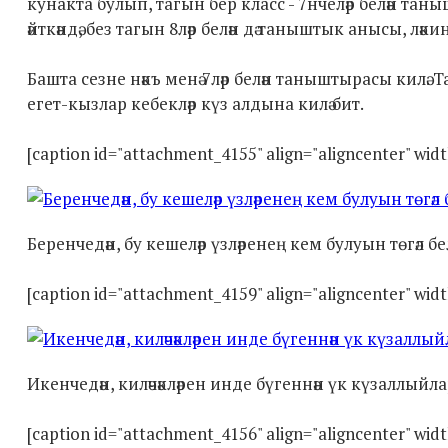
кунакта булып, тагын бер класс - 7нчеләр белән та
әйткәндә, без тагын 8ләр белән дә таныштык анысы, лә
Башта сезне нәкъ менә 7ләр белән таныштырасы килә.
егет-кызлар кебекләр күз алдына килә бит.
[caption id="attachment_4155" align="aligncenter" wid
Беренчедән, бу кешеләр үзләренең кем булуын төгәл белә
[caption id="attachment_4159" align="aligncenter" wid
Икенчедән, киләчәкләрен инде бүгеннән үк күзаллыйлар
[caption id="attachment_4156" align="aligncenter" wid