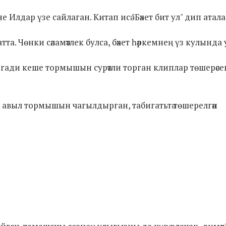
лдар үзе сайлаган. Китап исә "Бәхет бит ул" дип атала
атта. Чөнки сәламәтлек булса, бәхет һәркемнең үз кулында 
гади кеше тормышын сурәтли торган клиплар төшерәсе
ң авыл тормышын чагылдырган, табигатьтә төшерелгән