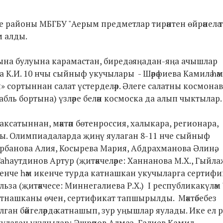
буе районы МБГБУ "Аерым предметлар тирәнтен өйрәнелә 
м алды.
гына булуына карамастан, биредә яңадан-яңа ачышлар
ва К.И. 10 нчы сыйныф укучылары - Шәрәфиева Камилә һәм
я» сортыннан салат үстерделәр. Әлеге салатны космона
ь бортына) үзләре белән космоска да алып чыктылар.
ксатыннан, мәктәп бөтенроссия, халыкара, регионара,
шты. Олимпиадаларда җиңү яулаган 8-11 нче сыйныф
орбанова Алия, Косырева Мария, Абдрахманова Әлинә,
Таһаутдинов Артур (җитәкчеләре: Ханнанова М.Х., Гыйл
е, ә беренче һәм икенче турда катнашкан укучыларга сертиф
а (җитәкчесе: Миннегалиева Р.Х.) I республикакүләм
катнашканы өчен, сертификат тапшырылды. Мәктәбебез
ан бәйгеләрдә катнашып, зур уңышлар яулады. Ике ел рә
улаган укучылар: Әшрәпов Алмаз, Галиев Камил,