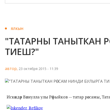
ЯЛКЫН
"ТАТАРНЫ ТАНЫТКАН Р
ТИЕШ?"
автор,
23 октября 2015 - 11:39
Искәндәр Вәлиулла улы Рәфыйков — татар рәссамы, Тат