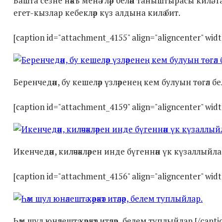
Башта сезне нәкъ менә 7ләр белән таныштырасы килә.
егет-кызлар кебекләр күз алдына килә бит.
[caption id="attachment_4155" align="aligncenter" wid
Беренчедән, бу кешеләр үзләренең кем булуын төгәл белә
[caption id="attachment_4159" align="aligncenter" wid
Икенчедән, киләчәкләрен инде бүгеннән үк күзаллыйлар
[caption id="attachment_4156" align="aligncenter" wid
Һәм шул юнәлештә хәрәкәт итәләр, белем туплыйлар.[/capti