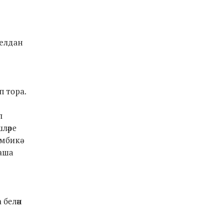
 елдан
п тора.
л
ләре
мбикә-
аша
 белән