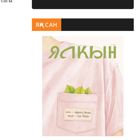
стагы
ЯҢА САН