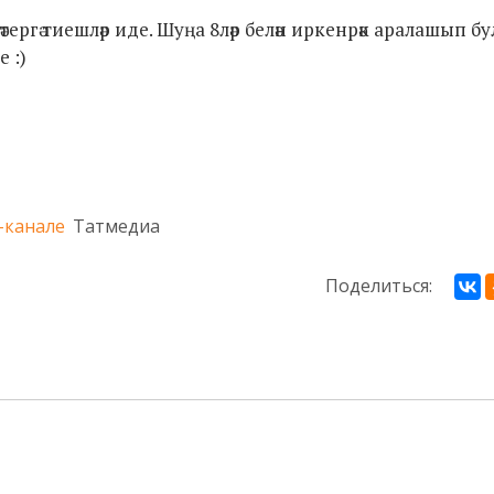
ергә тиешләр иде. Шуңа 8ләр белән иркенрәк аралашып б
 :)
-канале
Татмедиа
Поделиться: