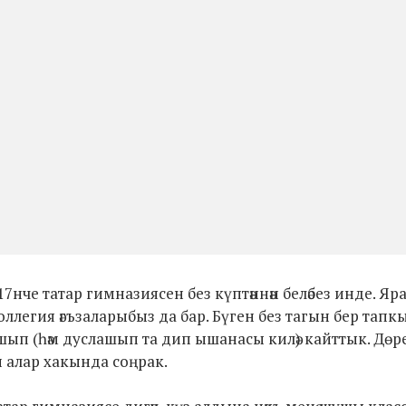
7нче татар гимназиясен без күптәннән беләбез инде. Яр
оллегия әгъзаларыбыз да бар. Бүген без тагын бер тапк
нышып (һәм дуслашып та дип ышанасы килә) кайттык. Дөр
кин алар хакында соңрак.