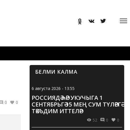
БЕЛМИ КАЛМА
6 августа 2026 - 13:55
РОССИЯДӘ ҺӘР УКУЧЫГА 1
0
0
СЕНТЯБРЬГӘ 15 МЕҢ СУМ ТҮЛӘРГӘ
ТӘКЪДИМ ИТТЕЛӘР
52
0
0