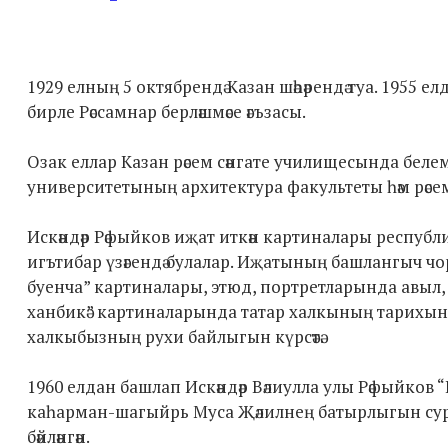
1929 елның 5 октябрендә Казан шәһәрендә туа. 1955 е
бирле Рәссамнар берләшмәсе әгъзасы.
Озак еллар Казан рәсем сәнгате училищесында белем,
университетының архитектура факультеты һәм рәсе
Искәндәр Рәфыйков иҗат иткән картиналары республикад
игътибар үзәгендә булалар. Иҗатының башлангыч чо
буенча” картиналары, этюд, портретларында авыл, хез
ханбикә” картиналарында татар халкының тарихын
халкыбызның рухи байлыгын күрсәтә.
1960 елдан башлап Искәндәр Вәлиулла улы Рәфыйков 
каһарман-шагыйрь Муса Җәлилнең батырлыгын сурәт
бәйләнгән.