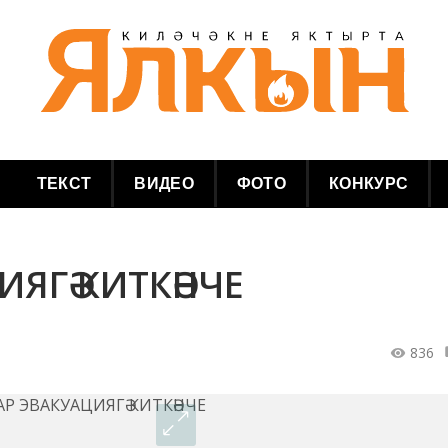
ТЕКСТ
ВИДЕО
ФОТО
КОНКУРС
ЯГӘ КИТКӘНЧЕ
836