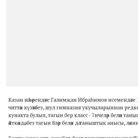
Казан шәһәрендәге Галимҗан Ибраһимов исемендәге 1
читтән күзәтәбез, шул гимназия укучыларыннан редк
кунакта булып, тагын бер класс - 7нчеләр белән та
әйткәндә, без тагын 8ләр белән дә таныштык анысы, лә