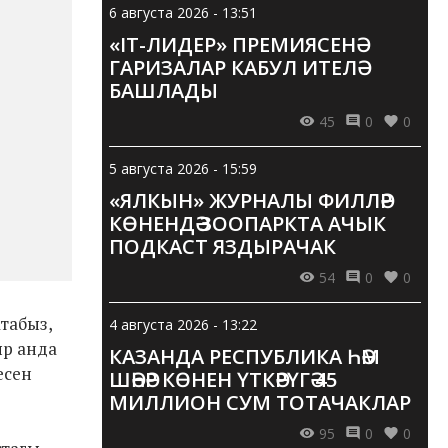
6 августа 2026 - 13:51
«IT-ЛИДЕР» ПРЕМИЯСЕНӘ
ГАРИЗАЛАР КАБУЛ ИТЕЛӘ
БАШЛАДЫ
45
0
0
5 августа 2026 - 15:59
«ЯЛКЫН» ЖУРНАЛЫ ФИЛЛӘР
КӨНЕНДӘ ЗООПАРКТА АЧЫК
ПОДКАСТ ЯЗДЫРАЧАК
54
0
0
атабыз,
4 августа 2026 - 13:22
ыр анда
КАЗАНДА РЕСПУБЛИКА ҺӘМ
есен
ШӘҺӘР КӨНЕН ҮТКӘРҮГӘ 45
МИЛЛИОН СУМ ТОТАЧАКЛАР
95
0
0