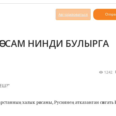
Авторизоваться
Отпра
ӘССАМ НИНДИ БУЛЫРГА
1242
арстанның халык рәссамы, Русиянең атказанган сәнгать ә