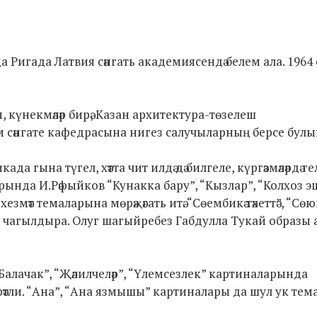
лда Ригада Латвия сәнгать академиясендә белем ала. 1964
 күнекмәләр бирә, Казан архитектура-төзелеш
м сәнгате кафедрасына нигез салучыларның берсе булы
а гына түгел, хәтта чит илдә дә билгеле, күргәзмәләрдә ге
рында И.Рәфыйков “Кунакка бару”, “Кызлар”, “Колхоз эш
мәт темаларына мөрәҗәгать итә. “Сөембикә тәхеттә”, “Сөю
 чагылдыра. Олуг шагыйребез Габдулла Тукай образы 
“Балачак”, “Җәлилчеләр”, “Үлемсезлек” картиналарында
ли. “Ана”, “Ана язмышы” картиналары да шул ук тема