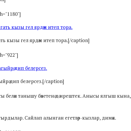
th="1180"]
 кызы гел ярдәм итеп тора.[/caption]
h="922"]
ыйрә дип белерсез.[/caption]
ссы белән танышу бәхетенә дә ирештек. Анысы ялгыш кына
ыштырдылар. Сайлап алынган егетләр-кызлар, димәк.