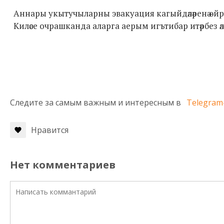
Аннары укытучыларны эвакуация кагыйдәләренә өйрәт
Киләсе очрашканда аларга аерым игътибар итәрбез әле
Следите за самым важным и интересным в
Telegram
Нравится
Нет комментариев