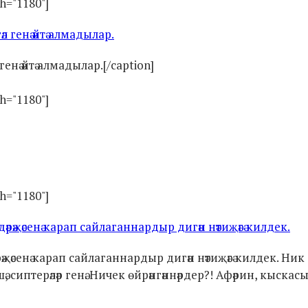
th="1180"]
енә әйтә алмадылар.[/caption]
th="1180"]
th="1180"]
җәсенә карап сайлаганнардыр дигән нәтиҗәгә килдек. Ник д
ә, сиптерәләр генә. Ничек өйрәнгәннәрдер?! Афәрин, кыскасы