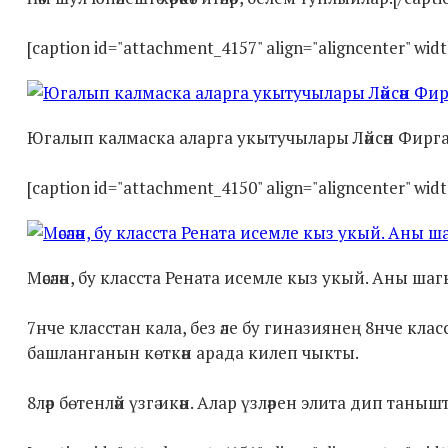
[caption id="attachment_4157" align="aligncenter" wid
Югалып калмаска аларга укытучылары Ләйсән Фиргать
[caption id="attachment_4150" align="aligncenter" widt
Мәсәлән, бу класста Рената исемле кыз укый. Аны шаг
7нче класстан кала, без әле бу гиназиянең 8нче кла
башланганын көткән арада килеп чыкты.
8ләр бөтенләй үзгә икән. Алар үзләрен элита дип тан