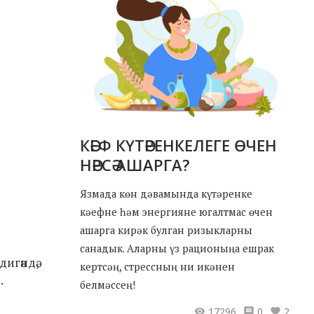
КӘЕФ КҮТӘРЕНКЕЛЕГЕ ӨЧЕН
НӘРСӘ АШАРГА?
Язмада көн дәвамында күтәренке
кәефне һәм энергияне югалтмас өчен
ашарга кирәк булган ризыкларны
санадык. Аларны үз рационыңа ешрак
игәндә,
кертсәң, стрессның ни икәнен
.
белмәссең!
17296
0
2