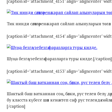
[caption id="attachment_4151" align="aligncenter" wid
Тик нинди сәләтләренә карап сайлап алынуларын төгәл г
[caption id="attachment_4154" align="aligncenter" wid
Шуңа безгә үзебезгә фаразларга туры килде.[/caption]
[caption id="attachment_4153" align="aligncenter" wid
Шактый баш ватканнан соң, бәлки, рус телен белү дәрә
бу класста күбесе шәп кенә итеп саф рус телендә сөйләш
[/caption]