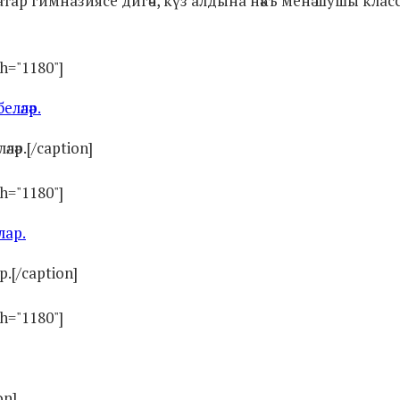
 Татар гимназиясе дигәч, күз алдына нәкъ менә шушы клас
th="1180"]
ләр.[/caption]
th="1180"]
.[/caption]
th="1180"]
on]