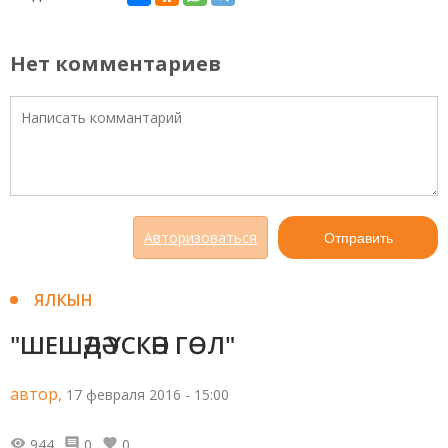
Нет комментариев
Авторизоваться
Отправить
ЯЛКЫН
"ШЕШӘДӘ ҮСКӘН ГӨЛ"
автор,
17 февраля 2016 - 15:00
944
0
0