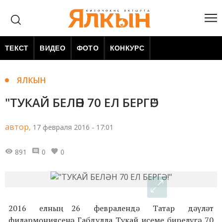
ТЕКСТ
ВИДЕО
ФОТО
КОНКУРС
ЯЛКЫН
"ТУКАЙ БЕЛӘН 70 ЕЛ БЕРГӘ!"
автор,
17 февраля 2016 - 17:01
891
0
0
2016 елның 26 февралендә Татар дәүләт
филармониясенә Габдулла Тукай исеме бирелүгә 70