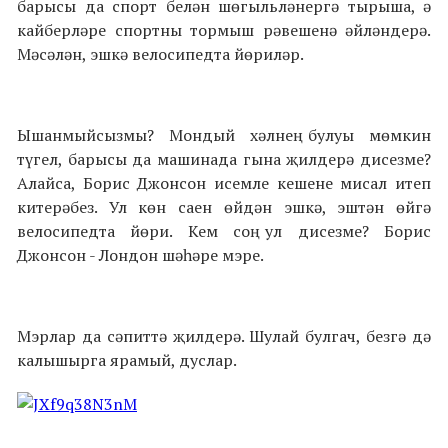
барысы да спорт белән шөгыльләнергә тырыша, ә
кайберләре спортны тормыш рәвешенә әйләндерә.
Мәсәлән, эшкә велосипедта йөриләр.
Ышанмыйсызмы? Мондый хәлнең булуы мөмкин
түгел, барысы да машинада гына җилдерә дисезме?
Алайса, Борис Джонсон исемле кешене мисал итеп
китерәбез. Ул көн саен өйдән эшкә, эштән өйгә
велосипедта йөри. Кем соң ул дисезме? Борис
Джонсон - Лондон шәһәре мэре.
Мэрлар да сәпиттә җилдерә. Шулай булгач, безгә дә
калышырга ярамый, дуслар.