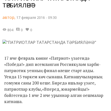
ТӘРБИЯЛӘНӘ"
автор,
17 февраля 2016 - 09:30
804
0
0
17 нче февраль көнне «Патриот» үзәгендә
«Победа!» дип исемләнгән Россиякүләм хәрби-
патриотик уенның финал өлеше старт алды.
Уенда 15 төркем көч сынаша. Катнашучыларның
гомуми саны 200 кеше. Биредә яшьләр үзәге,
патриотлар клубы,«Вперед, юнармейцы!»
бәйгесендә 1 нче 2 нче урыннар алган оешмалар
катнаша.