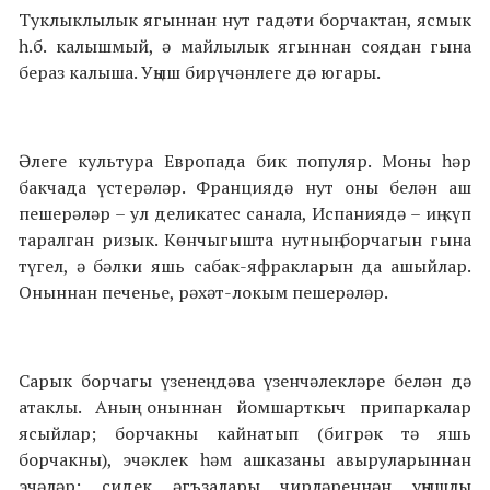
Туклыклылык ягыннан нут гадәти борчактан, ясмык
һ.б. калышмый, ә майлылык ягыннан соядан гына
бераз калыша. Уңыш бирүчәнлеге дә югары.
Әлеге культура Европада бик популяр. Моны һәр
бакчада үстерәләр. Франциядә нут оны белән аш
пешерәләр – ул деликатес санала, Испаниядә – иң күп
таралган ризык. Көнчыгышта нутның борчагын гына
түгел, ә бәлки яшь сабак-яфракларын да ашыйлар.
Оныннан печенье, рәхәт-локым пешерәләр.
Сарык борчагы үзенең дәва үзенчәлекләре белән дә
атаклы. Аның оныннан йомшарткыч припаркалар
ясыйлар; борчакны кайнатып (бигрәк тә яшь
борчакны), эчәклек һәм ашказаны авыруларыннан
эчәләр; сидек әгъзалары чирләреннән уңышлы