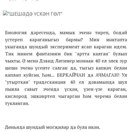
Биология дәресендә, мамык эченә төреп, бодай
үстереп караганыгыз бармы? Мин мәктәптә
укыганда шундый эксперимент ясап караган идем.
Тик минем фантазиям бик "артта калган" булып
чыкты. Ә менә Дэвид Латимер моннан 40 ел элек зур
шешә эченә үсенте салган да, тыгыз капкач белән
каплап куйган. Һәм... БЕРКАЙЧАН да АЧМАГАН! Ул
"утырткан" традесканция 40 ел дәвамында шул
пыяла савыт эчендә үскән, үзен-үзе караган,
кислород эшкәнртеп чыгарган һәм черемә белән
тукланган.
Дөньяда шундый могҗилар да була икән.