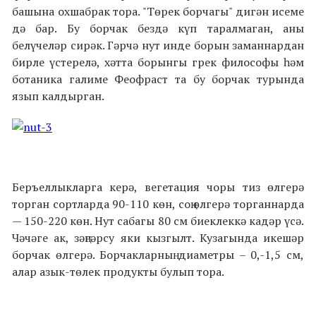
башына охшабрак тора. "Төрек борчагы" дигән исеме
дә бар. Бу борчак бездә күп таралмаган, аны
белүчеләр сирәк. Гәрчә нут инде борын заманнардан
бирле үстерелә, хәтта борынгы грек философы һәм
ботаника галиме Феофраст та бу борчак турында
язып калдырган.
Беръеллыкларга керә, вегетация чоры тиз өлгерә
торган сортларда 90-110 көн, соң өлгерә торганнарда
— 150-220 көн. Нут сабагы 80 см биеклеккә кадәр үсә.
Чәчәге ак, зәңгәрсу яки кызгылт. Кузагында икешәр
борчак өлгерә. Борчакларның диаметры – 0,-1,5 см,
алар азык-төлек продукты булып тора.