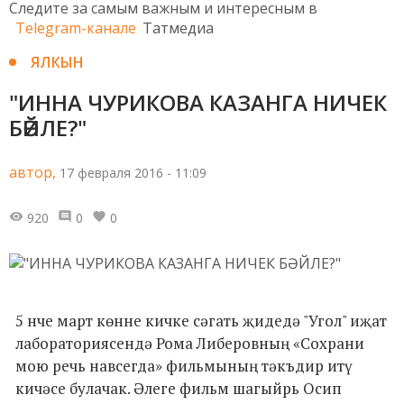
Следите за самым важным и интересным в
Telegram-канале
Татмедиа
ЯЛКЫН
"ИННА ЧУРИКОВА КАЗАНГА НИЧЕК
БӘЙЛЕ?"
автор,
17 февраля 2016 - 11:09
920
0
0
5 нче март көнне кичке сәгать җидедә "Угол" иҗат
лабораториясендә Рома Либеровның «Сохрани
мою речь навсегда» фильмының тәкъдир итү
кичәсе булачак. Әлеге фильм шагыйрь Осип