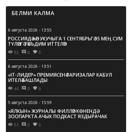
БЕЛМИ КАЛМА
6 августа 2026 - 13:55
РОССИЯДӘ ҺӘР УКУЧЫГА 1 СЕНТЯБРЬГӘ 15 МЕҢ СУМ
ТҮЛӘРГӘ ТӘКЪДИМ ИТТЕЛӘР
52
0
0
6 августа 2026 - 13:51
«IT-ЛИДЕР» ПРЕМИЯСЕНӘ ГАРИЗАЛАР КАБУЛ
ИТЕЛӘ БАШЛАДЫ
44
0
0
5 августа 2026 - 15:59
«ЯЛКЫН» ЖУРНАЛЫ ФИЛЛӘР КӨНЕНДӘ
ЗООПАРКТА АЧЫК ПОДКАСТ ЯЗДЫРАЧАК
53
0
0