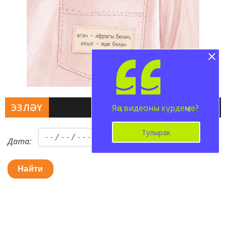
ЭЗЛӘҮ
Яңа видеоны күрдеңме?
Тулырак
Дата:
Найти
ВКОНТАКТЕ