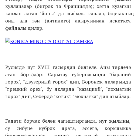
кулланалар (бигрәк тә Франциядә); хәтта кузагын
каплап алган "йоны" да шифалы санала; борчакның
оны ала тән (витилиго) авыруыннан искиткеч
файдалы диләр.
Русиядә нут XVIII гасырдан билгеле. Аны төрлечә
атап йөртәләр: Сарытау губернасында "бараний
горох", "двузерный горох" дип, Воронеж якларында
"грецкий орех", бу якларда "казацкий", "лохматый
горох" дип, Себердә "котик", "мохнатка" дип атыйлар.
Гадәти борчак белән чагыштырганда, нут җылыны,
су сибүне күбрәк ярата, эссегә, корылыкка
бирешмәүчәнрәк, җиргә егылмый, кузаклары