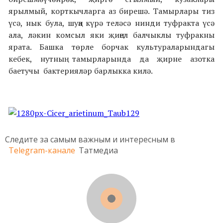
ярылмый, корткычларга аз бирешә. Тамырлары тиз
үсә, нык була, шуңа күрә теләсә нинди туфракта үсә
ала, ләкин комсыл яки җиңел балчыклы туфракны
ярата. Башка төрле борчак культураларындагы
кебек, нутның тамырларында да җирне азотка
баетучы бактерияләр барлыкка килә.
Следите за самым важным и интересным в
Telegram-канале
Татмедиа