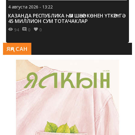
4 августа 2026 - 13:22
КАЗАНДА РЕСПУБЛИКА ҺӘМ ШӘҺӘР КӨНЕН ҮТКӘРҮГӘ
45 МИЛЛИОН СУМ ТОТАЧАКЛАР
94
0
0
ЯҢА САН