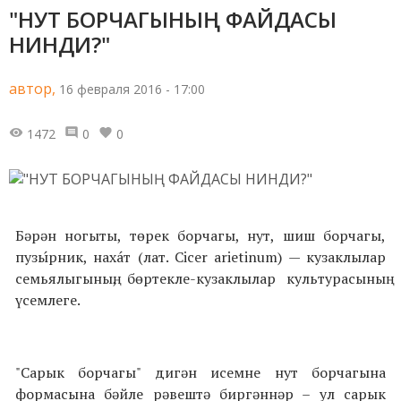
"НУТ БОРЧАГЫНЫҢ ФАЙДАСЫ
НИНДИ?"
автор,
16 февраля 2016 - 17:00
1472
0
0
Бәрән ногыты, төрек борчагы, нут, шиш борчагы,
пузы́рник, наха́т (лат. Cicer arietinum) — кузаклылар
семьялыгының, бөртекле-кузаклылар культурасының
үсемлеге.
"Сарык борчагы" дигән исемне нут борчагына
формасына бәйле рәвештә биргәннәр – ул сарык