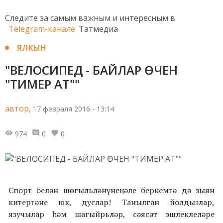
Следите за самым важным и интересным в
Telegram-канале
Татмедиа
ЯЛКЫН
"ВЕЛОСИПЕД - БАЙЛАР ӨЧЕН
"ТИМЕР АТ""
автор,
17 февраля 2016 - 13:14
974
0
0
Спорт белән шөгыльләнүнең әле беркемгә дә зыян
китергәне юк, дуслар! Танылган йолдызлар,
язучылар һәм шагыйрьләр, сәясәт эшлеклеләре