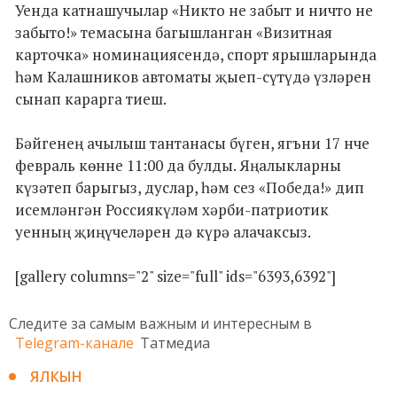
Уенда катнашучылар «Никто не забыт и ничто не
забыто!» темасына багышланган «Визитная
карточка» номинациясендә, спорт ярышларында
һәм Калашников автоматы җыеп-сүтүдә үзләрен
сынап карарга тиеш.
Бәйгенең ачылыш тантанасы бүген, ягъни 17 нче
февраль көнне 11:00 да булды. Яңалыкларны
күзәтеп барыгыз, дуслар, һәм сез «Победа!» дип
исемләнгән Россиякүләм хәрби-патриотик
уенның җиңүчеләрен дә күрә алачаксыз.
[gallery columns="2" size="full" ids="6393,6392"]
Следите за самым важным и интересным в
Telegram-канале
Татмедиа
ЯЛКЫН