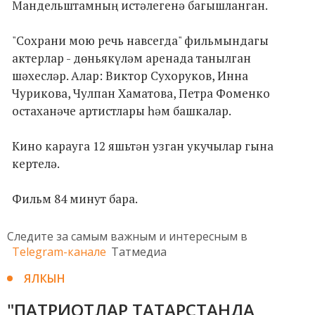
Мандельштамның истәлегенә багышланган.
"Сохрани мою речь навсегда" фильмындагы
актерлар - дөньякүләм аренада танылган
шәхесләр. Алар: Виктор Сухоруков, Инна
Чурикова, Чулпан Хаматова, Петра Фоменко
остаханәче артистлары һәм башкалар.
Кино карауга 12 яшьтән узган укучылар гына
кертелә.
Фильм 84 минут бара.
Следите за самым важным и интересным в
Telegram-канале
Татмедиа
ЯЛКЫН
"ПАТРИОТЛАР ТАТАРСТАНДА