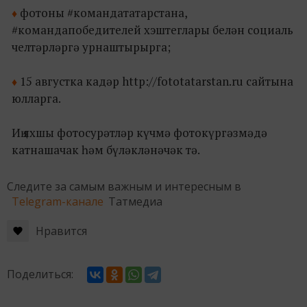
фотоны #командататарстана,
♦
#командапобедителей хэштеглары белән социаль
челтәрләргә урнаштырырга;
15 августка кадәр http://fototatarstan.ru сайтына
♦
юлларга.
Иң яхшы фотосурәтләр күчмә фотокүргәзмәдә
катнашачак һәм бүләкләнәчәк тә.
Следите за самым важным и интересным в
Telegram-канале
Татмедиа
Нравится
Поделиться: