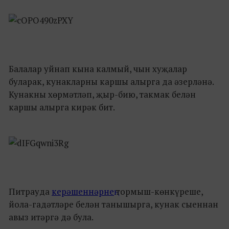
Балалар уйнап кына калмый, чын хуҗалар
буларак, кунакларны каршы алырга да әзерләнә.
Кунакны хөрмәтләп, җыр-бию, такмак белән
каршы алырга кирәк бит.
Питрауда
керәшеннәрнең
тормыш-көнкүреше,
йола-гадәтләре белән танышырга, кунак сыеннан
авыз итәргә дә була.