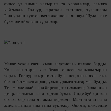
әнисе үз янына чакырып та карадылар, авылга
кайтмады Гөлнур, яраткан егетенең туганнары
Гөлнурдан күптән ваз чикәннәр иде шул. Шулай ике
бүлмәле өйдә көн күрделәр.
Малае үскән саен, яман гадәтләргә ияләнә барды.
Көн саен төрле кыз белән әнисен танышытырып
торды. Гөлнур ахыр чиктә, бу эшнең азагы яхшылык
белән бетмәвен аңлап, улын урамга чыгармас булды.
Тик малае алай гына бирешергә теләмичә, балконнан
диярлек чыгып кача торган булды. Инде буй җиткән
егеткә бер генә дә акыл кермәде. Мәктәптә ата-ана
җыелышында аны гына сүктеләр. Оялды, кимсенде