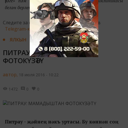
үзәге» һәм Казанның 10нчы номерлы поликлиникасы
белән берлектә әзерләнде.
Следите за самым важным и интересным в
Telegram-канале
Татмедиа
ЯЛКЫН
ПИТРАУ: МАМАДЫШТАН
ФОТОКҮЗӘТҮ
автор,
18 июля 2016 - 10:22
1472
0
0
Питрау - җәйнең нәкъ уртасы. Бу көннән соң