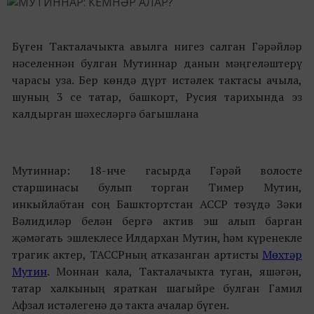
Бүген Такталачыкта авылга нигез салган Гәрәйләр
нәселеннән булган Мутиннар данын мәңгеләштерү
чарасы уза. Бер көндә дүрт истәлек тактасы ачыла,
шуның 3 се татар, башкорт, Русия тарихында эз
калдырган шәхесләргә багышлана
Мутиннар: 18-нче гасырда Гәрәй волосте
старшинасы булып торган Тимер Мутин,
инкыйлабтан соң Башктортстан АССР төзүдә Зәки
Вәлидиләр белән бергә актив эш алып барган
җәмәгать эшлеклесе Илдархан Мутин, һәм күренекле
трагик актер, ТАССРның атказанган артисты
Мөхтәр
Мутин
. Моннан кала, Такталачыкта туган, яшәгән,
татар халкының яраткан шагыйре булган Гамил
Афзал истәлегенә дә такта ачалар бүген.