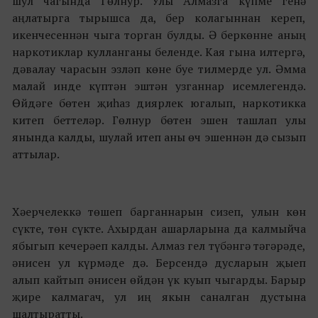
шул чагында Гөлнур. Улы Алмазга күпме генә
аңлатырга тырышса да, бер колагыннан кереп,
икенчесеннән чыга торган булды. Ә беркөнне аның
наркотиклар кулланганы беленде. Кая гына илтергә,
дәвалау чарасын эзләп көне буе тилмерде ул. Әмма
малай инде күптән эштән узганнар исемлегендә.
Өйдәге бөтен җиһаз диярлек югалып, наркотикка
китеп беттеләр. Гөлнур бөтен эшен ташлап улы
янында калды, шулай итеп аны өч эшеннән дә сызып
аттылар.
Хәерчелеккә төшеп барганнарын сизеп, улын көн
сүкте, төн сүкте. Ахырдан ашарларына да калмыйча
ябыгып кечерәеп калды. Алмаз гел түбәнгә тәгәрәде,
әнисен ул күрмәде дә. Берсендә дусларын җыеп
алып кайтып әнисен өйдән үк куып чыгарды. Барыр
җире калмагач, ул иң якын саналган дустына
шалтыратты.