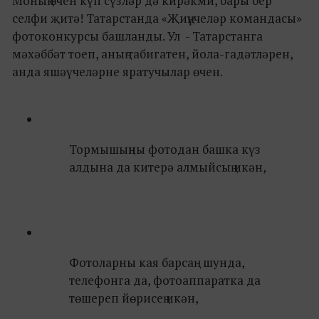
Моның өчен күп сүзләр дә кирәкми, бары бер
селфи җитә! Татарстанда «Җиңүчеләр командасы»
фотоконкурсы башланды. Ул - Татарстанга
мәхәббәт тоеп, аның табигатен, йола-гадәтләрен,
анда яшәүчеләрне яратучылар өчен.
Тормышыңны фотодан башка күз
алдына да китерә алмыйсың икән,
Фотоларны кая барсаң - шунда,
телефонга да, фотоаппаратка да
төшереп йөрисең икән,