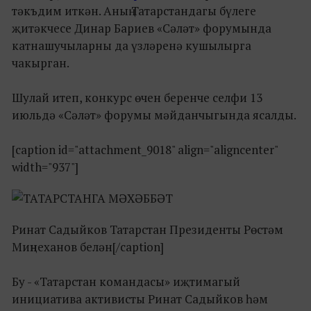
тәкъдим иткән. Аның Татарстандагы бүлеге
җитәкчесе Динар Бариев «Сәләт» форумында
катнашучыларны да үзләренә кушылырга
чакырган.
Шулай итеп, конкурс өчен беренче селфи 13
июльдә «Сәләт» форумы мәйданчыгында ясалды.
[caption id="attachment_9018" align="aligncenter"
width="937"]
Ринат Садыйков Татарстан Президенты Рөстәм
Миңнеханов белән[/caption]
Бу - «Татарстан командасы» иҗтимагый
инициатива активисты Ринат Садыйков һәм