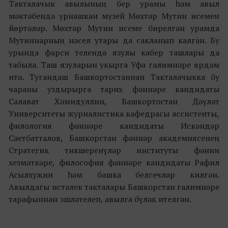
Такталачык авылының бер урамы һәм авыл
мәктәбендә урнашкан музей Мөхтәр Мутин исемен
йөртәләр. Мөхтәр Мутин исеме бирелгән урамда
Мутиннарның нәсел утары да сакланып калган. Бу
урында фарси телендә язулы кабер ташлары да
табыла. Таш язуларын укырга Уфа галимнәре ярдәм
итә. Тугандаш Башкортостаннан Такталачыкка бу
чараны уздырырга тарих фәннәре кандидаты
Салават Хәмидуллин, Башкортостан Дәүләт
Университеты журналистика кафедрасы ассистенты,
филология фәннәре кандидаты Искәндәр
Сәетбатталов, Башкорстан фәннәр академиясенең
Стратегик тикшеренүләр институты фәнни
хезмәткәре, философия фәннәре кандидаты Рафил
Асылхуҗин һәм башка белгечләр килгән.
Авылдагы истәлек такталары Башкорстан галимнәре
тарафыннан эшләтелеп, авылга бүләк ителгән.