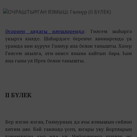
Әсәрнең алдагы өлешләрендә
: Гөлсем шәһәргә
укырга килде. Шәһәрдәге беренче көннәрендә үк
урамда көн күрүче Гөлнур апа белән танышты. Хәзер
Гөлсем авылга, әти-әнисе янына кайтып бара. Һәм
яңа гына ул Ирек белән танышты.
II БҮЛЕК
Бер язган-язган, Гөлнурның да ачы язмышын сөйләп
китим әле. Бай гаиләдә үсеп, югары уку йортларын
тәмамлаган кыз иде ул. Чибәрлегенә күпләр ис