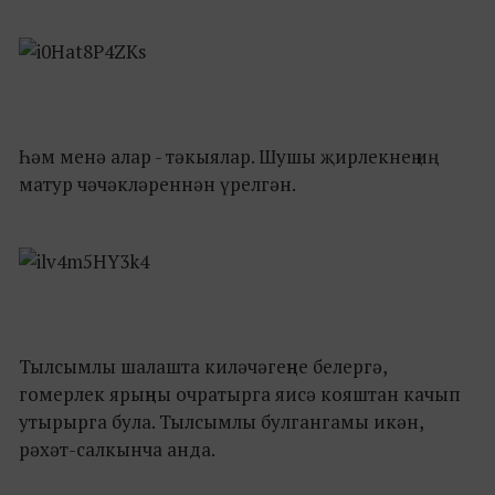
Һәм менә алар - тәкыялар. Шушы җирлекнең иң
матур чәчәкләреннән үрелгән.
Тылсымлы шалашта киләчәгеңне белергә,
гомерлек ярыңны очратырга яисә кояштан качып
утырырга була. Тылсымлы булгангамы икән,
рәхәт-салкынча анда.