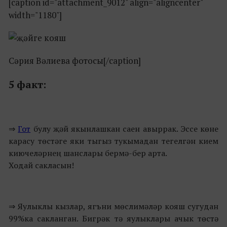
[caption id="attachment_9012" align="aligncenter"
width="1180"]
Сәрия Вәлиева фотосы[/caption]
5 факт:
⇒
Гот
булу җәй якынлашкан саен авыррак. Эссе көне
карасу төстәге яки тыгыз тукымадан тегелгән кием
киючеләрнең шанслары бермә-бер арта.
Ходай сакласын!
⇒ Яулыклы кызлар, ягъни мөслимәләр кояш сугудан
99%ка сакланган. Бигрәк тә яулыклары ачык төстә