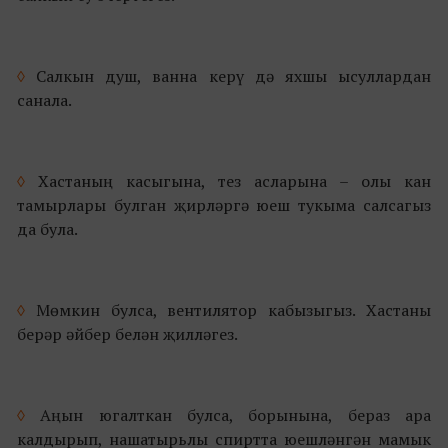
◊
Салкын душ, ванна керү дә яхшы ысуллардан
санала.
◊
Хастаның касыгына, тез асларына – олы кан
тамырлары булган җирләргә юеш тукыма салсагыз
да була.
◊
Мөмкин булса, вентилятор кабызыгыз. Хастаны
берәр әйбер белән җилләгез.
◊
Аңын югалткан булса, борынына, бераз ара
калдырып, нашатырьлы спиртта юешләнгән мамык