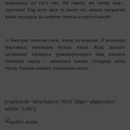
җирләрдә дә суга ала. Ни гаҗәп, иң хәтәр җир...
Арктика! Кар өсте шул ук көзге ич, аннан чагылган
кояш нурлары да кешене аяктан егарга сәләтле.
⇒ Биегрәк менгән саен, кояш та якыная. Ә якыннан
бәргәндә, көчлерәк булып чыга. Җир җиләге
артыннан тауларга үрмәләүчеләргә баш киемен
онытмау зарур – эшләпәгә җиләк тутырыр өчен
түгел, башың кайнап чыкмасын өчен.
[caption id="attachment_9013" align="aligncenter"
width="1180"]