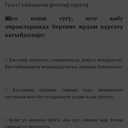
Гүзәл Гыймадиева фотосы[/caption]
Җәйге кояш сугу, эссе кабу
очракларында беренче ярдәм күрсәтү
кагыйдәләре:
◊
Хастаны күләгәгә, салкынчарак җиргә яткырыгыз.
Яка төймәләрен ычкындырыгыз, каешын бушатыгыз.
◊
Хастаның башына салкын суда юешләнгән
тастымал яки боз тутырылган резин куык куегыз.
◊
Кеше үз аңында булса, аңа куе салкын чәй, тозлы
салкын су эчертегез.