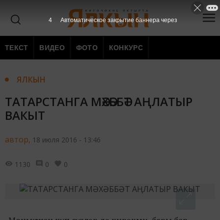
3
Автоматическое закрытие баннера через
ТЕКСТ
ВИДЕО
ФОТО
КОНКУРС
ЯЛКЫН
ТАТАРСТАНГА МӘХӘББӘТ АҢЛАТЫР
ВАКЫТ
автор,
18 июля 2016 - 13:46
1130
0
0