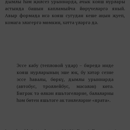
дымлы һәм җилсез урыннарда, ачык кояш нурлары
астында башын капламыйча йөрүчеләргә яный.
Авыр формада исә кояш сугудан кеше аңын җуеп,
комага эләгергә мөмкин, хәтта үләргә дә.
Эссе кабу (тепловой удар) – биредә инде
кояш нурларының эше юк, бу хәтәр сезне
эссе һавалы, бөркү, дымлы урыннарда
(автобус, троллейбус, мәсәлән) көтә.
Бигрәк тә өлкән яшьтәгеләрне, балаларны
һәм бөтен яшьтәге ак тәнлеләрне «ярата».