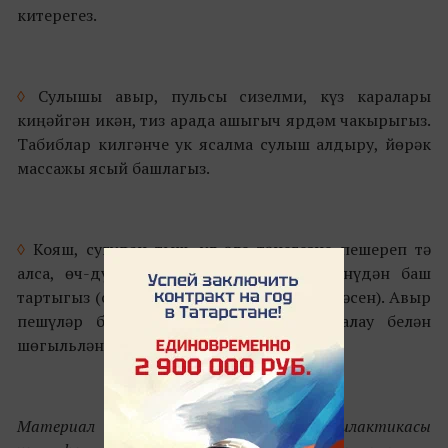
китерегез.
◊
Сулышы авыр, пульсы сизелми, күз каралары
киңәйгән икән, тиз арада ашыгыч ярдәм чакырыгыз.
Табиблар килгәнче ук ясалма сулыш алдыру, йөрәк
массажы ясый башлагыз.
◊
Кояш, сугудан тыш, ул әле тәнегезне пешереп тә
алса, өч-дүрт көн эчендә кояшка күренүдән баш
тартыгыз (сезне хаста килеш күреп сөенмәсен). Авыр
пешүләр булган очракта, үзешчән дәвалау белән
шөгыльләнмәгез – табибка барыгыз!
Материал
«Республика медицина профилактикасы