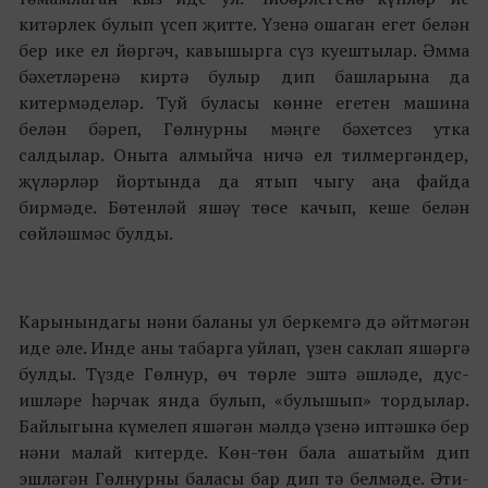
китәрлек булып үсеп җитте. Үзенә ошаган егет белән
бер ике ел йөргәч, кавышырга сүз куештылар. Әмма
бәхетләренә киртә булыр дип башларына да
китермәделәр. Туй буласы көнне егетен машина
белән бәреп, Гөлнурны мәңге бәхетсез утка
салдылар. Оныта алмыйча ничә ел тилмергәндер,
җүләрләр йортында да ятып чыгу аңа файда
бирмәде. Бөтенләй яшәү төсе качып, кеше белән
сөйләшмәс булды.
Карынындагы нәни баланы ул беркемгә дә әйтмәгән
иде әле. Инде аны табарга уйлап, үзен саклап яшәргә
булды. Түзде Гөлнур, өч төрле эштә әшләде, дус-
ишләре һәрчак янда булып, «булышып» тордылар.
Байлыгына күмелеп яшәгән мәлдә үзенә иптәшкә бер
нәни малай китерде. Көн-төн бала ашатыйм дип
эшләгән Гөлнурны баласы бар дип тә белмәде. Әти-