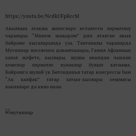
https://youtu.be/NcdkUFpKecM
Авылның атаклы шәхесләре истәлеген хөрмәтләү
чаралары “Минем шаҗәрәм” дип аталган авыл
бәйрәме кысаларында уза. Тантаналы чараларда
Мутиннар нәселенең дәвамчылары, Гамил Афзалның
хәләл җефете, кызлары, шушы авылдан чыккан
кешеләр хөрмәтле кунаклар булып катнаша.
Бәйрәмгә шулай ук Бөтендөнья татар конгрессы һәм
“Ак калфак” татар хатын-кызлары оешмасы
вәкилләре дә килә икән.