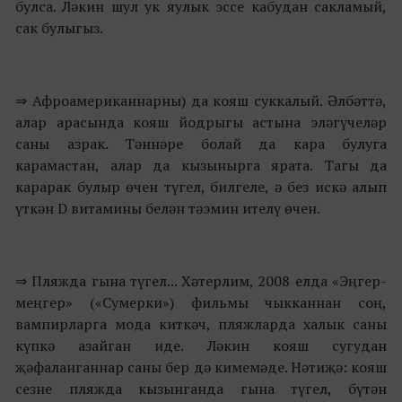
булса. Ләкин шул ук яулык эссе кабудан сакламый,
сак булыгыз.
⇒ Афроамериканнарны) да кояш суккалый. Әлбәттә,
алар арасында кояш йодрыгы астына эләгүчеләр
саны азрак. Тәннәре болай да кара булуга
карамастан, алар да кызынырга ярата. Тагы да
карарак булыр өчен түгел, билгеле, ә без искә алып
үткән D витамины белән тәэмин ителү өчен.
⇒ Пляжда гына түгел... Хәтерлим, 2008 елда «Эңгер-
меңгер» («Сумерки») фильмы чыкканнан соң,
вампирларга мода киткәч, пляжларда халык саны
күпкә азайган иде. Ләкин кояш сугудан
җәфаланганнар саны бер дә кимемәде. Нәтиҗә: кояш
сезне пляжда кызынганда гына түгел, бүтән