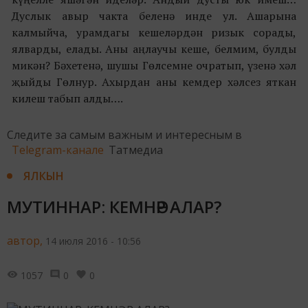
Дуслык авыр чакта беленә инде ул. Ашарына
калмыйча, урамдагы кешеләрдән ризык сорады,
ялварды, елады. Аны аңлаучы кеше, белмим, булды
микән? Бәхетенә, шушы Гөлсемне очратып, үзенә хәл
җыйды Гөлнур. Ахырдан аны кемдер хәлсез яткан
килеш табып алды….
Следите за самым важным и интересным в
Telegram-канале
Татмедиа
ЯЛКЫН
МУТИННАР: КЕМНӘР АЛАР?
автор,
14 июля 2016 - 10:56
1057
0
0