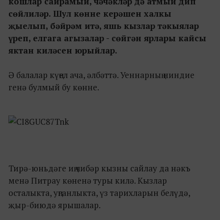
кошлар сайрамый, чәчәкләр дә атмый дип
сөйлиләр. Шул көнне керәшен халкы
җыелып, бәйрәм итә, яшь кызлар тәкыялар
үреп, елгага агызалар - сөйгән ярлары кайсы
яктан киләсен юрыйлар.
Ә балалар күңел ача, әлбәттә. Уеннарның ниндие
генә булмый бу көнне.
Тирә-юньдәге иң чибәр кызны сайлау да нәкъ
менә Питрау көненә туры килә. Кызлар
осталыкта, уңганлыкта, үз тарихларын белүдә,
җыр-биюдә ярышалар.