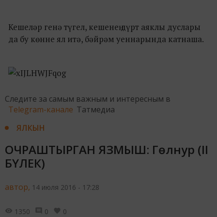
Кешеләр генә түгел, кешенең дүрт аяклы дуслары
да бу көнне ял итә, бәйрәм уеннарында катнаша.
Следите за самым важным и интересным в
Telegram-канале
Татмедиа
ЯЛКЫН
ОЧРАШТЫРГАН ЯЗМЫШ: Гөлнур (II
БҮЛЕК)
автор,
14 июля 2016 - 17:28
1350
0
0