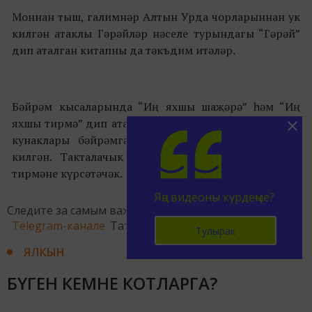
Моннан тыш, галимнәр Алтын Урда чорларыннан ук
килгән атаклы Гәрәйләр нәселе турындагы “Гәрәй”
дип аталган китапны да тәкъдим итәләр.
Бәйрәм кысаларында “Иң яхшы шаҗәрә” һәм “Иң
яхшы тирмә” дип аталган бәйгеләр уза. Башкортстан
кунаклары бәйрәмгә үз милли тирмәләрен алып
килгән. Такталачык осталары исә үзләре бизәгән
тирмәне күрсәтәчәк.
Яңа видеоны күрдеңме?
Следите за самым важным и интересным в
Telegram-канале
Татмедиа
Тулырак
ЯЛКЫН
БҮГЕН КЕМНЕ КОТЛАРГА?