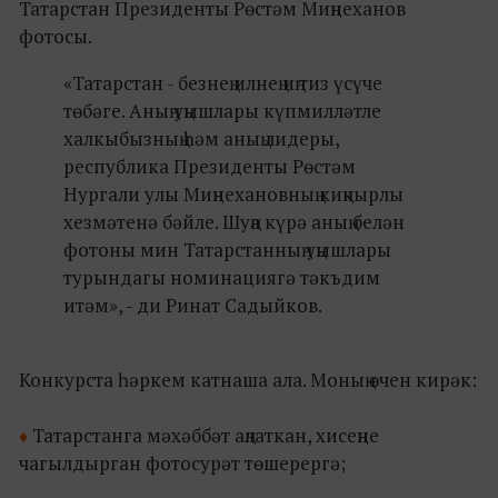
Татарстан Президенты Рөстәм Миңнеханов
фотосы.
«Татарстан - безнең илнең иң тиз үсүче
төбәге. Аның уңышлары күпмилләтле
халкыбызның һәм аның лидеры,
республика Президенты Рөстәм
Нургали улы Миңнехановның киңкырлы
хезмәтенә бәйле. Шуңа күрә аның белән
фотоны мин Татарстанның уңышлары
турындагы номинациягә тәкъдим
итәм», - ди Ринат Садыйков.
Конкурста һәркем катнаша ала. Моның өчен кирәк:
Татарстанга мәхәббәт аңлаткан, хисеңне
♦
чагылдырган фотосурәт төшерергә;