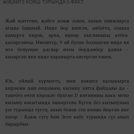
Җәй җиттеме, җәйге кояш эзләп, халык пляжларга
агыла башлый. Инде бер килгәч, әлбәттә, озакка
калырга кирәк, арка, иңнәр кысланыкы кебек
кызарганчы. Имештер, 9 ай буена бозланган илдә ял
итә белүеңне раслар өчен бердәнбер дәлил –
кызарган яки инде каралырга өлгергән тәнең.
Юк, уйлый күрмәгез, мин кояшта кызынырга
кирәкми дип өндәмим, кызыну хәтта файдалы да –
тәнебез өчен кирәкле булган D витамины нәкъ менә
кызыну вакытында эшкәртелә. Бүген без кызынуның
үзе турында түгел, аның белән гел янәшә йөргән ике
хәтәр – Кояш сугу һәм Эссе кабу турында сүз алып
барырбыз.