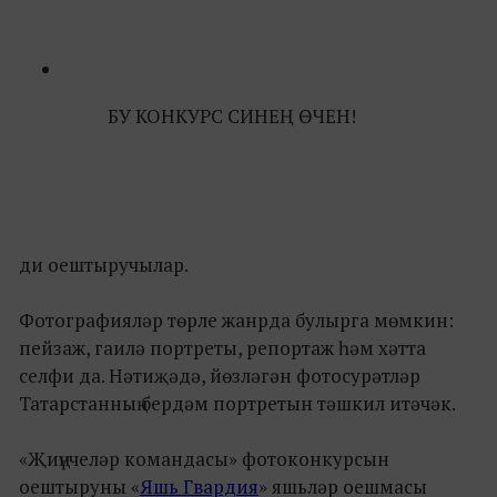
БУ КОНКУРС СИНЕҢ ӨЧЕН!
ди оештыручылар.
Фотографияләр төрле жанрда булырга мөмкин:
пейзаж, гаилә портреты, репортаж һәм хәтта
селфи да. Нәтиҗәдә, йөзләгән фотосурәтләр
Татарстанның бердәм портретын тәшкил итәчәк.
«Җиңүчеләр командасы» фотоконкурсын
оештыруны «
Яшь Гвардия
» яшьләр оешмасы