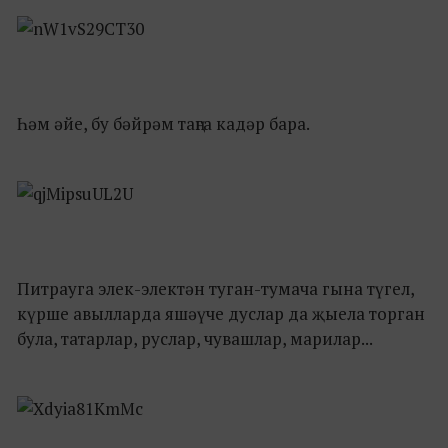
Һәм әйе, бу бәйрәм таңга кадәр бара.
Питрауга элек-электән туган-тумача гына түгел,
күрше авылларда яшәүче дуслар да җыела торган
була, татарлар, руслар, чувашлар, марилар...