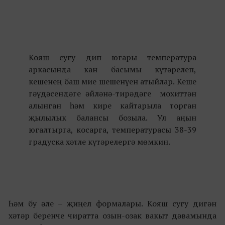
Кояш сугу дип югары температура
аркасында кан басымы күтәрелеп,
кешенең баш мие шешенүен атыйлар. Кеше
гәүдәсендәге әйләнә-тирәдәге мохиттән
алынган һәм кире кайтарыла торган
җылылык балансы бозыла. Ул аңын
югалтырга, косарга, температурасы 38-39
градуска хәтле күтәрелергә мөмкин.
Һәм бу әле – җиңел формалары. Кояш сугу дигән
хәтәр беренче чиратта озын-озак вакыт дәвамында