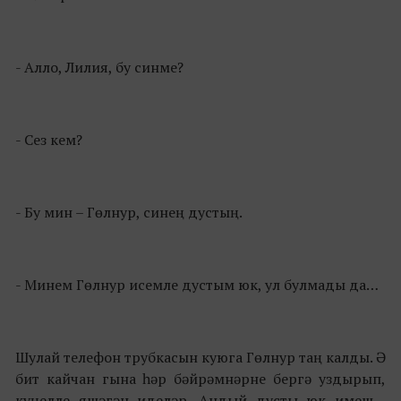
- Алло, Лилия, бу синме?
- Сез кем?
- Бу мин – Гөлнур, синең дустың.
- Минем Гөлнур исемле дустым юк, ул булмады да…
Шулай телефон трубкасын куюга Гөлнур таң калды. Ә
бит кайчан гына һәр бәйрәмнәрне бергә уздырып,
күңелле яшәгән иделәр. Андый дусты юк имеш…