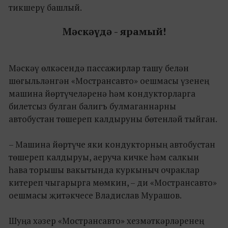
тикшерү башлый.
Мәскәүдә - ярамый!
Мәскәү өлкәсендә пассажирлар ташу белән
шөгыльләнгән «Мострансавто» оешмасы үзенең
машина йөртүчеләренә һәм кондукторларга
билетсыз булган балигъ булмаганнарны
автобустан төшереп калдыруны бөтенләй тыйган.
– Машина йөртүче яки кондукторның автобустан
төшереп калдыруы, аеруча кичке һәм салкын
һава торышы вакытында куркыныч очраклар
китереп чыгарырга мөмкин, – ди «Мострансавто»
оешмасы җитәкчесе Владислав Мурашов.
Шуңа хәзер «Мострансавто» хезмәткәрләренең