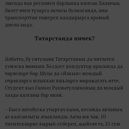
эшендә яңа регламен барлыкка килгән. Баланың
билет өчен түләргә акчасы булмаганда, аны
транспорттан төшереп калдырырга ярамый
диелә анда.
Татарстанда ничек?
Әлбәттә, бу ситуация Татарстанны да читләтеп
узмаска мөмкин. Бездәге кондуктор арасында да
төрлеләре бар. Шуңа да «Ялкын» мондый
очракларга юлыккан яшьләргә мөрәҗәгать итте.
Студент кыз Гөлназ Рәхмәтуллинаның да мондый
хәлдә калганы бар икән.
– Быел автобуска утыргач кына, кесәмдә акчаның
аз калганлыгы ачыкланды. Акча юк чак. 10
тиенлекләрне кырып-себереп, җыйгач та, 25 сум