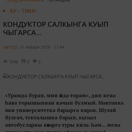
БУ – ТЕМА!
КОНДУКТОР САЛКЫНГА КУЫП
ЧЫГАРСА...
автор,
31 января 2018 - 17:44
1848
0
0
«Урамда буран, мин өйдә торам», дип кенә
һава торышыннан качып булмый. Мәктәпкә
яки университетка барырга кирәк. Шулай
булгач, тукталышка барып, кызыл
автобусларны көтәргә туры килә. Һәм... менә