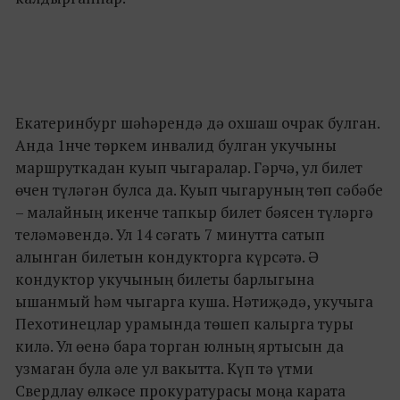
Екатеринбург шәһәрендә дә охшаш очрак булган.
Анда 1нче төркем инвалид булган укучыны
маршруткадан куып чыгаралар. Гәрчә, ул билет
өчен түләгән булса да. Куып чыгаруның төп сәбәбе
– малайның икенче тапкыр билет бәясен түләргә
теләмәвендә. Ул 14 сәгать 7 минутта сатып
алынган билетын кондукторга күрсәтә. Ә
кондуктор укучының билеты барлыгына
ышанмый һәм чыгарга куша. Нәтиҗәдә, укучыга
Пехотинецлар урамында төшеп калырга туры
килә. Ул өенә бара торган юлның яртысын да
узмаган була әле ул вакытта. Күп тә үтми
Свердлау өлкәсе прокуратурасы моңа карата