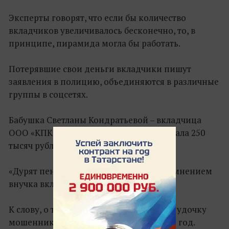
Эксперты говорят, что если бы количество
вкладчиков увеличивалось бесконечно, то, в
принципе, пирамида могла бы работать.
Потерявшие свои деньги вкладчики пишут
заявления в полицию, объединяются в различные
группы в соцсетях.
Бабушка Светланы Кондратьевой – вкладчица
ООО «КПК «Рост». В эту контору она отдала 250
тысяч рублей.
«Дурят пенсионеров», – делится своим мнением
внучка вкладчицы Светлана.
К слову, о том, что бабушка попалась на удочку
мошенников, внучка узнала лишь через год.