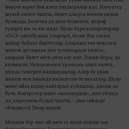
йөрүчеләрне бик каты тикшерәләр иде. Ничектер
шулай килеп чыкты, билет алырга минем акчам
булмады. Билетка да акча булмагач, штраф
түләргә юк та юк инде. Шуңа күрә контролерлар
«ПАЗ» автобусына утыртып, безне бер сәгать
шәһәр буйлап йөрттеләр. Аларның төп максаты
минем дусларым яки туганнарым килгәч,
алардан билет өчен акча алу иде. Ләкин берәү дә
килмәгәч, Менделеевск урамына алып килеп,
шунда төшереп калдырдылар. Алар бу урам
минем өем янында икәнлеген белмәделәр. Шуңа
мине өйгә кадәр кайтарып куйдылар, дисәм дә
була. Контролер мине «җәзаладым», дип уйласа
да, киресенчә булып чыкты, – дип сөйләде
«Ялкын»га Татар малай.
Моннан бер-ике ай элек тә шуңа охшаш хәл