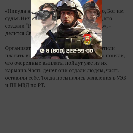
«Никуда не обращались, толку-то. Ладно, Бог им
судья. Ничего уже никому не вернут. Те, кто
создали “Рост”, живут богато и счастливо», –
делится Светлана.
Организаторы пирамиды «Рост» прекратили
платить вкладчикам в тот момент, когда поняли,
что очередные выплаты пойдут уже из их
кармана. Часть денег они отдали людям, часть
оставили себе. Тогда посыпались заявления в УЭБ
и ПК МВД по РТ.