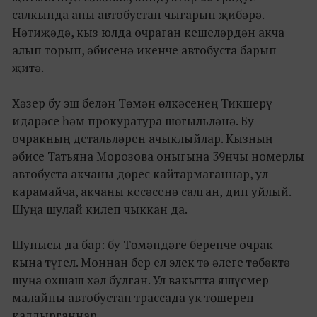
салкында аны автобустан чыгарып җибәрә.
Нәтиҗәдә, кыз юлда очраган кешеләрдән акча
алып торып, әбисенә икенче автобуста барып
җитә.
Хәзер бу эш белән Төмән өлкәсенең Тикшерү
идарәсе һәм прокуратура шөгыльләнә. Бу
очракның детальләрен ачыклыйлар. Кызның
әбисе Татьяна Морозова оныгына 39нчы номерлы
автобуста акчаны дөрес кайтармаганнар, ул
карамайча, акчаны кесәсенә салган, дип уйлый.
Шуңа шулай килеп чыккан да.
Шунысы да бар: бу Төмәндәге беренче очрак
кына түгел. Моннан бер ел элек тә әлеге төбәктә
шуңа охшаш хәл булган. Ул вакытта яшүсмер
малайны автобустан трассада ук төшереп
калдырганнар.