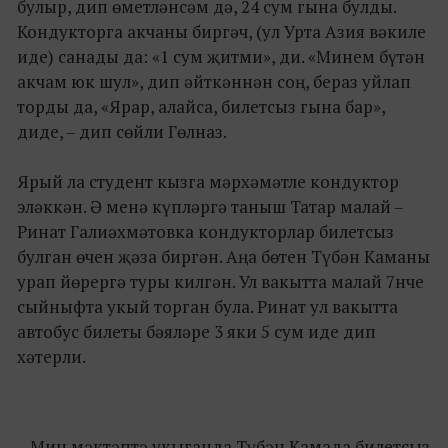
булыр, дип өметләнсәм дә, 24 сум гына булды.
Кондукторга акчаны биргәч, (ул Урта Азия вәкиле
иде) санады да: «1 сум җитми», ди. «Минем бүтән
акчам юк шул», дип әйткәннән соң, бераз уйлап
торды да, «Ярар, алайса, билетсыз гына бар»,
диде, – дип сөйли Гөлназ.
Ярый ла студент кызга мәрхәмәтле кондуктор
эләккән. Ә менә күпләргә таныш Татар малай –
Ринат Галиәхмәтовка кондукторлар билетсыз
булган өчен җәза биргән. Аңа бөтен Түбән Каманы
урап йөрергә туры килгән. Ул вакытта малай 7нче
сыйныфта укый торган була. Ринат ул вакытта
автобус билеты бәяләре 3 яки 5 сум иде дип
хәтерли.
– Мин мәктәптә укыганда Түбән Камада билетсыз