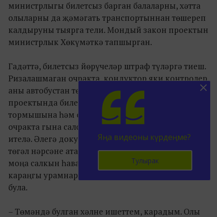
министрлыгы билетсыз барган балаларны, хәтта
олыларны да җәмәгать транспортыннан төшереп
калдыруны тыярга тели. Мондый закон проектын
министрлык Хөкүмәткә тапшырган.
Гадәттә, билетсыз йөрүчеләр штраф түләргә тиеш.
Ризалашмаган очракта, кондуктор яки контролер
аны автобустан төшереп калдыра ала. Тик закон
проектында билетсыз йөрүчене бары тик
тормышына һәм сәламәтлегенә зыян килмәгән
очракта гына салоннан куып чыгарырга тәкъдим
Яңа видеоны күрдеңме?
ителә. Әлегә документта куркыныч ситуация дип
төгәл нәрсәне атаулары ачыкланмаган. Чөнки
Тулырак
моңа салкын һава торышын да, челләне дә,
караңгы урамнар һәм урман яннарын да санап
була.
– Төмәндә булган хәлне ишеттем, карадым. Олы