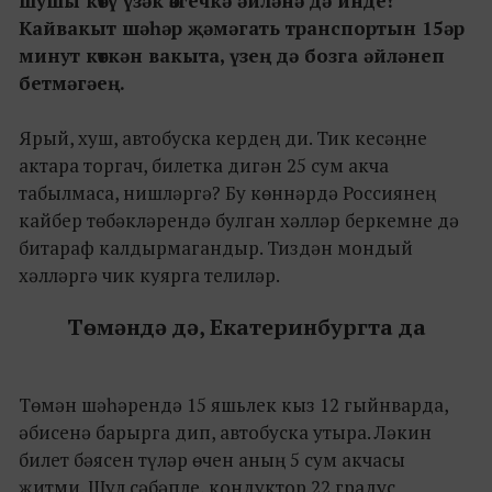
шушы көтү үзәк өзгечкә әйләнә дә инде!
Кайвакыт шәһәр җәмәгать транспортын 15әр
минут көткән вакыта, үзең дә бозга әйләнеп
бетмәгәең.
Ярый, хуш, автобуска кердең ди. Тик кесәңне
актара торгач, билетка дигән 25 сум акча
табылмаса, нишләргә? Бу көннәрдә Россиянең
кайбер төбәкләрендә булган хәлләр беркемне дә
битараф калдырмагандыр. Тиздән мондый
хәлләргә чик куярга телиләр.
Төмәндә дә, Екатеринбургта да
Төмән шәһәрендә 15 яшьлек кыз 12 гыйнварда,
әбисенә барырга дип, автобуска утыра. Ләкин
билет бәясен түләр өчен аның 5 сум акчасы
җитми. Шул сәбәпле, кондуктор 22 градус