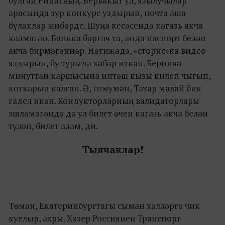
булган Ринатның. Бервакыт ул, язылучылар
арасында зур конкурс уздырып, почта аша
бүләкләр җибәрде. Шуңа кесәсендә кәгазь акча
калмаган. Банкка баргач та, анда паспорт белән
акча бирмәгәннәр. Нәтиҗәдә, «сторис»ка видео
яздырып, бу турыда хәбәр иткән. Берничә
минуттан каршысына иптәш кызы килеп чыгып,
коткарып калган. Ә, гомумән, Татар малай бик
гадел икән. Кондукторларның валидаторлары
эшләмәгәндә дә ул билет өчен кәгазь акча белән
түләп, билет алам, ди.
Тыячаклар!
Төмән, Екатеринбургтагы сыман хәлләргә чик
куелыр, ахры. Хәзер Россиянең Транспорт