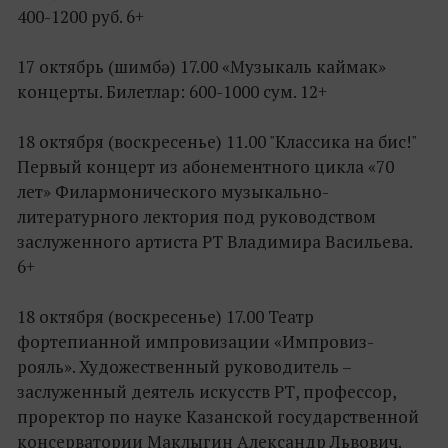
400-1200 руб. 6+
17 октябрь (шимбә) 17.00 «Музыкаль каймак»
концерты. Билетлар: 600-1000 сум. 12+
18 октября (воскресенье) 11.00 "Классика на бис!"
Первый концерт из абонементного цикла «70
лет» Филармонического музыкально-
литературного лектория под руководством
заслуженного артиста РТ Владимира Васильева.
6+
18 октября (воскресенье) 17.00 Театр
фортепианной импровизации «Импровиз-
рояль». Художественный руководитель –
заслуженный деятель искусств РТ, профессор,
проректор по науке Казанской государственной
консерватории Маклыгин Александр Львович.