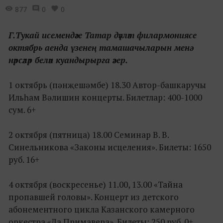
877
0
0
Г.Тукай исемендәге Татар дәүләт филармониясе
октябрь аенда үзенең тамашачыларын менә
нәрсәләр белән куандырырга әзер.
1 октябрь (пәнҗешәмбе) 18.30 Автор-башкаручы
Ильһам Вәлишин концерты. Билетлар: 400-1000
сум. 6+
2 октября (пятница) 18.00 Семинар В. В.
Синельникова «Законы исцеления». Билеты: 1650
руб. 16+
4 октября (воскресенье) 11.00, 13.00 «Тайна
пропавшей головы». Концерт из детского
абонементного цикла Казанского камерного
оркестра «Ла Примавера». Билеты: 250 руб. 0+