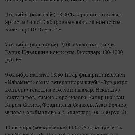
4 октябрь (якшәмбе) 18.00 Татарстанның халык
артисты Рәшит Сабировның юбилей концерты.
Билетлар: 1000 сум. 12+
7 октябрь (чәршәмбе) 19.00 «Ашкына гомер».
Радик Юльякшин концерты. Билетлар: 400-1000
руб. 6+
9 октябрь (җомга) 18.30 Татар филармониясенең
«Илһамият» сәхнә ветераннары клубы «Зур ретро-
концерт» тәкъдим итә. Катнашалар: Искәндәр
Биктаһиров, Римма Ибраһимова, Закир Шаһбан,
Кирам Сатиев, Фердинанд Сәлахов, Асаф Вәлиев,
Флюра Сөләйманова һ.б. Билетлар: 100-300 руб. 6+
11 октября (воскресенье) 11.00 «Что за прелесть
эти балалайки!». Первый концерт из детского