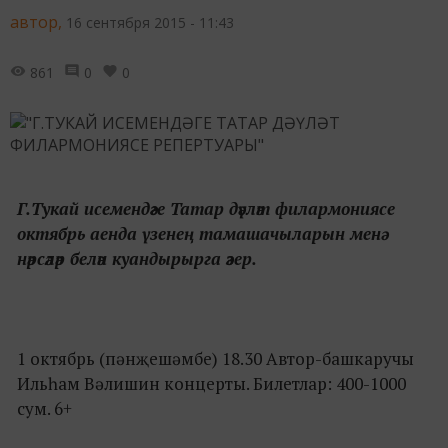
автор,
16 сентября 2015 - 11:43
861
0
0
Г.Тукай исемендәге Татар дәүләт филармониясе
октябрь аенда үзенең тамашачыларын менә
нәрсәләр белән куандырырга әзер.
1 октябрь (пәнҗешәмбе) 18.30 Автор-башкаручы
Ильһам Вәлишин концерты. Билетлар: 400-1000
сум. 6+