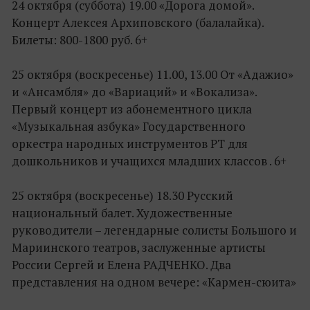
24 октября (суббота) 19.00 «Дорога домой».
Концерт Алексея Архиповского (балалайка).
Билеты: 800-1800 руб. 6+
25 октября (воскресенье) 11.00, 13.00 От «Адажио»
и «Ансамбля» до «Вариаций» и «Вокализа».
Первый концерт из абонементного цикла
«Музыкальная азбука» Государственного
оркестра народных инструментов РТ для
дошкольников и учащихся младших классов . 6+
25 октября (воскресенье) 18.30 Русский
национальный балет. Художественные
руководители – легендарные солисты Большого и
Мариинского театров, заслуженные артисты
России Сергей и Елена РАДЧЕНКО. Два
представления на одном вечере: «Кармен-сюита»