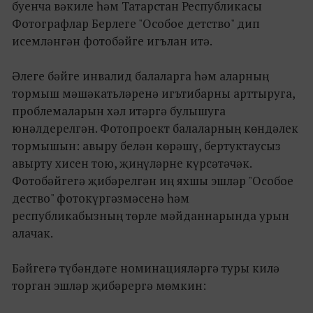
буенча вәкиле һәм Татарстан Республикасы
Фотографлар Берлеге "Особое детство" дип
исемләнгән фотобәйге игълан итә.
Әлеге бәйге инвалид балаларга һәм аларның
тормыш мәшәкатьләренә игътибарны арттыруга,
проблемаларын хәл итәргә булышуга
юнәлдерелгән. Фотопроект балаларның көндәлек
тормышын: авыру белән көрәшү, бертуктаусыз
авырту хисен тою, җиңүләрне күрсәтәчәк.
Фотобәйгегә җибәрелгән иң яхшы эшләр "Особое
дество" фотокүргәзмәсенә һәм
республикабызның төрле мәйданнарында урын
алачак.
Бәйгегә түбәндәге номинацияләргә туры килә
торган эшләр җибәрергә мөмкин: