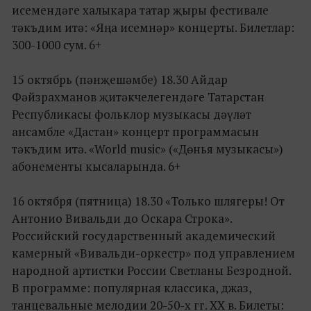
исемендәге халыкара татар җыры фестивале
тәкъдим итә: «Яңа исемнәр» концерты. Билетлар:
300-1000 сум. 6+
15 октябрь (пәнҗешәмбе) 18.30 Айдар
Фәйзрахманов җитәкчелегендәге Татарстан
Республикасы фольклор музыкасы дәүләт
ансамбле «Дастан» концерт программасын
тәкъдим итә. «World music» («Дөнья музыкасы»)
абонементы кысаларында. 6+
16 октября (пятница) 18.30 «Только шлягеры! От
Антонио Вивальди до Оскара Строка».
Российский государственный академический
камерный «Вивальди-оркестр» под управлением
народной артистки России Светланы Безродной.
В программе: популярная классика, джаз,
танцевальные мелодии 20-50-х гг. XX в. Билеты: