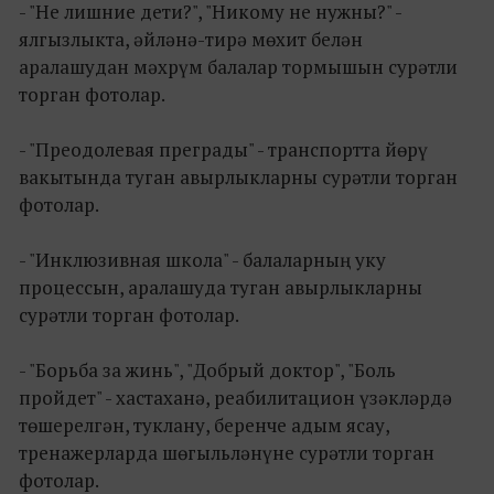
- "Не лишние дети?", "Никому не нужны?" -
ялгызлыкта, әйләнә-тирә мөхит белән
аралашудан мәхрүм балалар тормышын сурәтли
торган фотолар.
- "Преодолевая преграды" - транспортта йөрү
вакытында туган авырлыкларны сурәтли торган
фотолар.
- "Инклюзивная школа" - балаларның уку
процессын, аралашуда туган авырлыкларны
сурәтли торган фотолар.
- "Борьба за жинь", "Добрый доктор", "Боль
пройдет" - хастаханә, реабилитацион үзәкләрдә
төшерелгән, туклану, беренче адым ясау,
тренажерларда шөгыльләнүне сурәтли торган
фотолар.