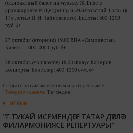
(одноактный балет на музыку Ж. Бизе в
аранжировке Р. Щедрина) и «Чайковский-Гала» (к
175-летию П. И. Чайковского). Билеты: 300-1200
руб. 6+
27 октября (вторник) 19.00 ВИА «Самоцветы».
Билеты: 1000-2000 руб. 6+
28 октябрь (чәршәмбе) 18.30 Филүс Каһиров
концерты. Билетлар: 400-1200 сум. 6+
Следите за самым важным и интересным в
Telegram-канале
Татмедиа
ЯЛКЫН
"Г.ТУКАЙ ИСЕМЕНДӘГЕ ТАТАР ДӘҮЛӘТ
ФИЛАРМОНИЯСЕ РЕПЕРТУАРЫ"