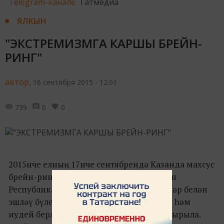
Telegram-канале
Татмедиа
ЯЛКЫН
"ЭКСТРЕМИЗМГА КАРШЫ БРЕЙН-
РИНГ"
автор,
16 сентября 2015 - 12:01
739
0
0
2015нче елның 17нче сентябрендә Казанда махсус
брейн-ринг узачак. Әлеге чара Татарстан
Республикасы Диния нәзәрәтенең Яшьләр белән
эшләү бүлеге, Казан шәһәренең католик һәм
иудей берләшмәләре тарафыннан оештырыла.