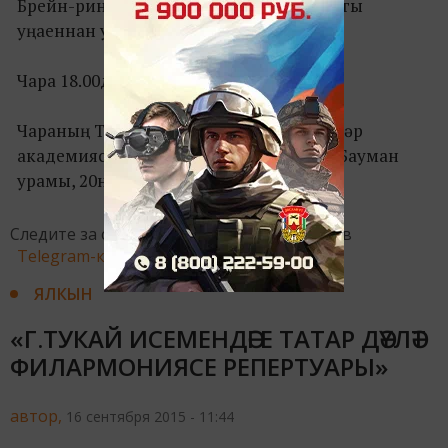
Брейн-ринг «Экстремизму – Нет!» айлыгы
уңаеннан уздырыла.
Чара 18.00да башланачак.
Чараның Татарстан Республикасы Фәннәр
академиясенең кече залында булачак (Бауман
урамы, 20нче йорт).
Следите за самым важным и интересным в
Telegram-канале
Татмедиа
ЯЛКЫН
«Г.ТУКАЙ ИСЕМЕНДӘГЕ ТАТАР ДӘҮЛӘТ
ФИЛАРМОНИЯСЕ РЕПЕРТУАРЫ»
автор,
16 сентября 2015 - 11:44