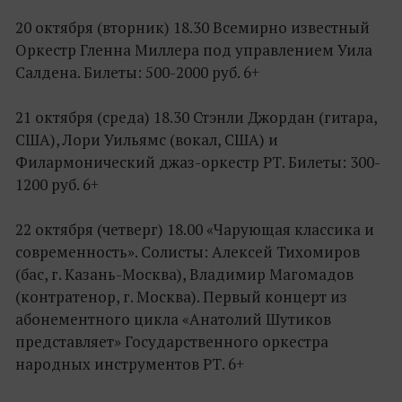
20 октября (вторник) 18.30 Всемирно известный
Оркестр Гленна Миллера под управлением Уила
Салдена. Билеты: 500-2000 руб. 6+
21 октября (среда) 18.30 Стэнли Джордан (гитара,
США), Лори Уильямс (вокал, США) и
Филармонический джаз-оркестр РТ. Билеты: 300-
1200 руб. 6+
22 октября (четверг) 18.00 «Чарующая классика и
современность». Солисты: Алексей Тихомиров
(бас, г. Казань-Москва), Владимир Магомадов
(контратенор, г. Москва). Первый концерт из
абонементного цикла «Анатолий Шутиков
представляет» Государственного оркестра
народных инструментов РТ. 6+