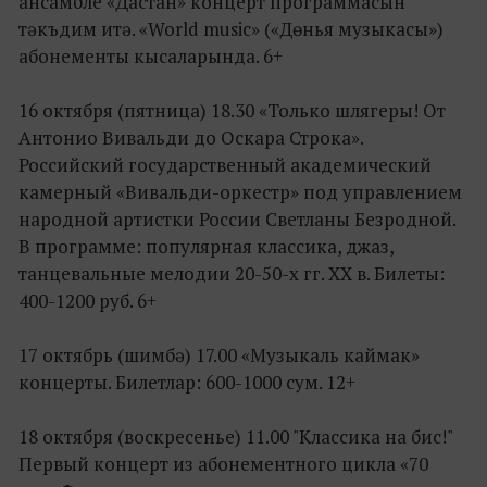
ансамбле «Дастан» концерт программасын
тәкъдим итә. «World music» («Дөнья музыкасы»)
абонементы кысаларында. 6+
16 октября (пятница) 18.30 «Только шлягеры! От
Антонио Вивальди до Оскара Строка».
Российский государственный академический
камерный «Вивальди-оркестр» под управлением
народной артистки России Светланы Безродной.
В программе: популярная классика, джаз,
танцевальные мелодии 20-50-х гг. XX в. Билеты:
400-1200 руб. 6+
17 октябрь (шимбә) 17.00 «Музыкаль каймак»
концерты. Билетлар: 600-1000 сум. 12+
18 октября (воскресенье) 11.00 "Классика на бис!"
Первый концерт из абонементного цикла «70