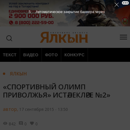
4
Автоматическое закрытие баннера через
ТЕКСТ
ВИДЕО
ФОТО
КОНКУРС
ЯЛКЫН
«СПОРТИВНЫЙ ОЛИМП
ПРИВОЛЖЬЯ» ИСТӘЛЕКЛӘРЕ №2»
автор,
17 сентября 2015 - 13:50
842
0
0