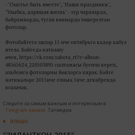
- "Счастье быть вместе", "Наши праздники",
"Улыбка, дарящая жизнь" - зур чараларда,
бәйрәмнәрдә, туган көннәрдә төшерелгән
фотолар.
Фотобәйгегә эшләр 15 нче октябрьгә кадәр кабул
ителә. Бәйгедә катнашу
өчен, https://vk.com/zabota_rt?z=album-
48565624_220503895 сылтамасы буенча кереп,
альбомга фотоларны йөкләргә кирәк. Бәйге
нәтиҗәләре 2015нче елның 1нче декабрендә
ясалачак.
Следите за самым важным и интересным в
Telegram-канале
Татмедиа
ЯЛКЫН
"ЗИЛАНТКОН-2015"