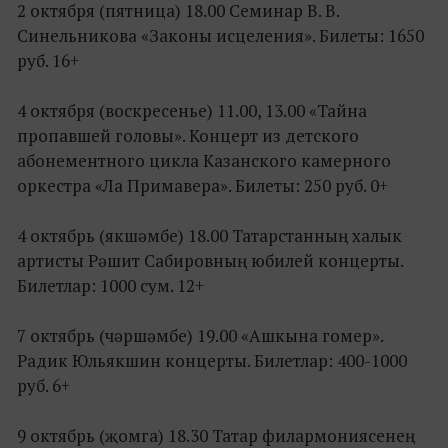
2 октября (пятница) 18.00 Семинар В. В.
Синельникова «Законы исцеления». Билеты: 1650
руб. 16+
4 октября (воскресенье) 11.00, 13.00 «Тайна
пропавшей головы». Концерт из детского
абонементного цикла Казанского камерного
оркестра «Ла Примавера». Билеты: 250 руб. 0+
4 октябрь (якшәмбе) 18.00 Татарстанның халык
артисты Рәшит Сабировның юбилей концерты.
Билетлар: 1000 сум. 12+
7 октябрь (чәршәмбе) 19.00 «Ашкына гомер».
Радик Юльякшин концерты. Билетлар: 400-1000
руб. 6+
9 октябрь (җомга) 18.30 Татар филармониясенең