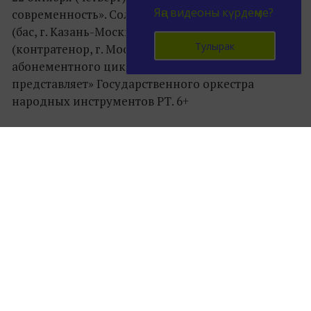
Яңа видеоны күрдеңме?
современность». Солисты: Алексей Тихомиров
(бас, г. Казань-Москва), Владимир Магомадов
Тулырак
(контратенор, г. Москва). Первый концерт из
абонементного цикла «Анатолий Шутиков
представляет» Государственного оркестра
народных инструментов РТ. 6+
24 октября (суббота) 19.00 «Дорога домой».
Концерт Алексея Архиповского (балалайка).
Билеты: 800-1800 руб. 6+
25 октября (воскресенье) 11.00, 13.00 От «Адажио»
и «Ансамбля» до «Вариаций» и «Вокализа».
Первый концерт из абонементного цикла
«Музыкальная азбука» Государственного
оркестра народных инструментов РТ для
дошкольников и учащихся младших классов . 6+