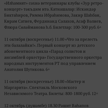
«Илһамият» сәхнә ветераннары клубы «Зур ретро-
концерт» тәкъдим итә. Катнашалар: Искәндәр
Биктаһиров, Римма Ибраһимова, Закир Шаһбан,
Кирам Сатиев, Фердинанд Сәлахов, Асаф Вәлиев,
Флюра Сөләйманова һ.б. Билетлар: 100-300 руб. 6+
11 октября (воскресенье) 11.00 «Что за прелесть
эти балалайки!». Первый концерт из детского
абонементного цикла «Парад солистов и
ансамблей оркестра» Государственного оркестра
народных инструментов РТ под управлением
Анатолия Шутикова. 6+
11 октября (воскресенье) 18.00 «Мастер и
Маргарита». Спектакль Московского
Независимого Театра. Билеты: 800-1800 руб. 12+
12 октябрь (дүшәмбе) 18.30 Рәшит Ваһапов