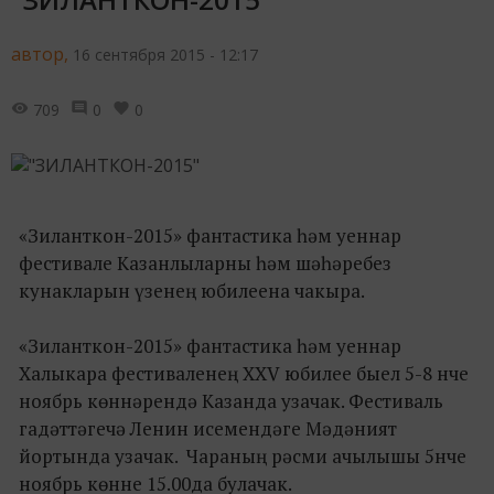
автор,
16 сентября 2015 - 12:17
709
0
0
«Зиланткон-2015» фантастика һәм уеннар
фестивале Казанлыларны һәм шәһәребез
кунакларын үзенең юбилеена чакыра.
«Зиланткон-2015» фантастика һәм уеннар
Халыкара фестиваленең XXV юбилее быел 5-8 нче
ноябрь көннәрендә Казанда узачак. Фестиваль
гадәттәгечә Ленин исемендәге Мәдәният
йортында узачак. Чараның рәсми ачылышы 5нче
ноябрь көнне 15.00да булачак.