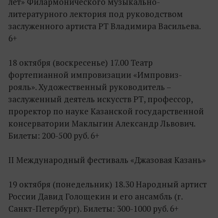
лет» Филармонического музыкально-
литературного лектория под руководством
заслуженного артиста РТ Владимира Васильева.
6+
18 октября (воскресенье) 17.00 Театр
фортепианной импровизации «Импровиз-
рояль». Художественный руководитель –
заслуженный деятель искусств РТ, профессор,
проректор по науке Казанской государственной
консерватории Маклыгин Александр Львович.
Билеты: 200-500 руб. 6+
II Международный фестиваль «Джазовая Казань»
19 октября (понедельник) 18.30 Народный артист
России Давид Голощекин и его ансамбль (г.
Санкт-Петербург). Билеты: 300-1000 руб. 6+