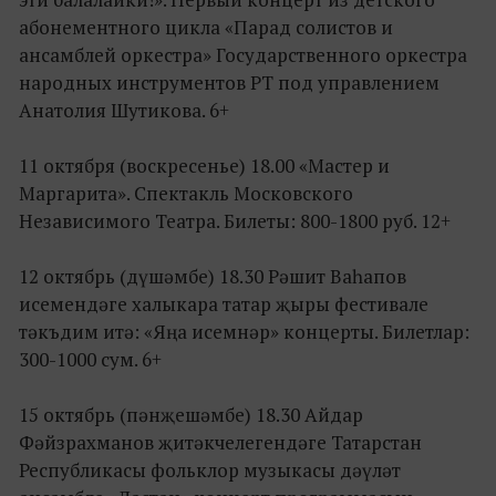
абонементного цикла «Парад солистов и
ансамблей оркестра» Государственного оркестра
народных инструментов РТ под управлением
Анатолия Шутикова. 6+
11 октября (воскресенье) 18.00 «Мастер и
Маргарита». Спектакль Московского
Независимого Театра. Билеты: 800-1800 руб. 12+
12 октябрь (дүшәмбе) 18.30 Рәшит Ваһапов
исемендәге халыкара татар җыры фестивале
тәкъдим итә: «Яңа исемнәр» концерты. Билетлар:
300-1000 сум. 6+
15 октябрь (пәнҗешәмбе) 18.30 Айдар
Фәйзрахманов җитәкчелегендәге Татарстан
Республикасы фольклор музыкасы дәүләт