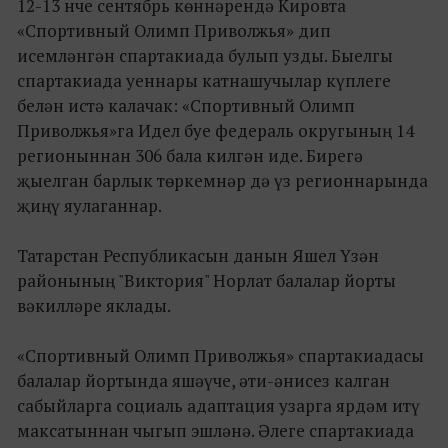
12-13 нче сентябрь көннәрендә Кировта
«Спортивный Олимп Приволжья» дип
исемләнгән спартакиада булып узды. Быелгы
спартакиада уеннары катнашучылар күплеге
белән истә калачак: «Спортивный Олимп
Приволжья»га Идел буе федераль округының 14
регионыннан 306 бала килгән иде. Бирегә
җыелган барлык төркемнәр дә үз регионнарында
җиңү яулаганнар.
Татарстан Республикасын данын Яшел Үзән
районының "Виктория" Норлат балалар йорты
вәкилләре яклады.
«Спортивный Олимп Приволжья» спартакиадасы
балалар йортында яшәүче, әти-әнисез калган
сабыйларга социаль адаптация узарга ярдәм итү
максатыннан чыгып эшләнә. Әлеге спартакиада