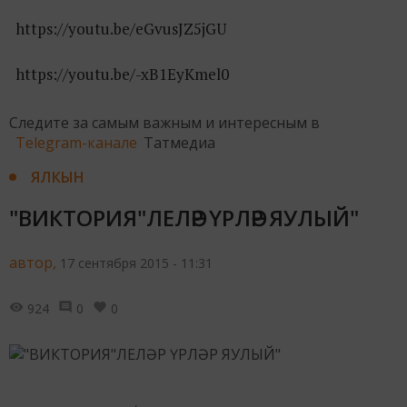
https://youtu.be/eGvusJZ5jGU
https://youtu.be/-xB1EyKmel0
Следите за самым важным и интересным в
Telegram-канале
Татмедиа
ЯЛКЫН
"ВИКТОРИЯ"ЛЕЛӘР ҮРЛӘР ЯУЛЫЙ"
автор,
17 сентября 2015 - 11:31
924
0
0