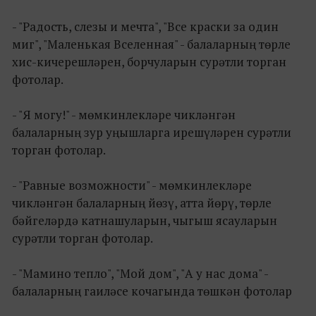
- "Радость, слезы и мечта", "Все краски за один
миг", "Маленькая Вселенная" - балаларның төрле
хис-кичерешләрен, борчуларын сурәтли торган
фотолар.
- "Я могу!" - мөмкинлекләре чикләнгән
балаларның зур уңышларга ирешүләрен сурәтли
торган фотолар.
- "Равные возможности" - мөмкинлекләре
чикләнгән балаларның йөзү, атта йөрү, төрле
бәйгеләрдә катнашуларын, чыгыш ясауларын
сурәтли торган фотолар.
- "Мамино тепло", "Мой дом", "А у нас дома" -
балаларның гаиләсе кочагында төшкән фотолар