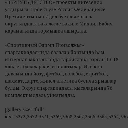
«ВЕРНУТЬ ДЕТСТВО» проекты нигезендә
уздырыла. Проект үзе Россия Федерациясе
Президентының Идел буе федерлаль
округындагы вәкаләтле вәкиле Михаил Бабич
карамагында тормышка ашырыла.
«Спортивный Олимп Приволжья»
спартакиадасында балалар йортында һәм
интернат-мкәтәпләрдә тәрбияләнә торган 13-18
яшьлек балалар көч сынаштылар. Ике көн
дәвамында йөзү, футбол, волебол, стритбол,
шахмат, дартс, җиңел атлетика буенча ярышлар
булды. Округ спартакиадасы кысаларында 76
комплект медаль уйнатылды.
[gallery size="full"
ids="3373,3372,3371,3369,3368,3367,3366,3365,3364,336