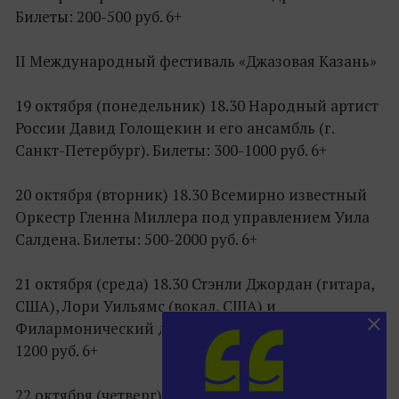
Билеты: 200-500 руб. 6+
II Международный фестиваль «Джазовая Казань»
19 октября (понедельник) 18.30 Народный артист
России Давид Голощекин и его ансамбль (г.
Санкт-Петербург). Билеты: 300-1000 руб. 6+
20 октября (вторник) 18.30 Всемирно известный
Оркестр Гленна Миллера под управлением Уила
Салдена. Билеты: 500-2000 руб. 6+
21 октября (среда) 18.30 Стэнли Джордан (гитара,
США), Лори Уильямс (вокал, США) и
Филармонический джаз-оркестр РТ. Билеты: 300-
1200 руб. 6+
22 октября (четверг) 18.00 «Чарующая классика и