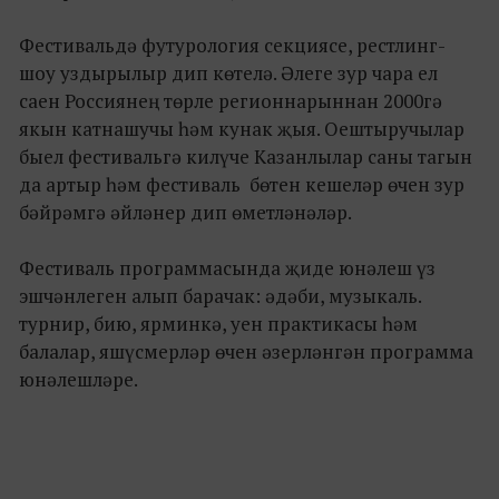
Фестивальдә футурология секциясе, рестлинг-
шоу уздырылыр дип көтелә. Әлеге зур чара ел
саен Россиянең төрле регионнарыннан 2000гә
якын катнашучы һәм кунак җыя. Оештыручылар
быел фестивальгә килүче Казанлылар саны тагын
да артыр һәм фестиваль бөтен кешеләр өчен зур
бәйрәмгә әйләнер дип өметләнәләр.
Фестиваль программасында җиде юнәлеш үз
эшчәнлеген алып барачак: әдәби, музыкаль.
турнир, бию, ярминкә, уен практикасы һәм
балалар, яшүсмерләр өчен әзерләнгән программа
юнәлешләре.