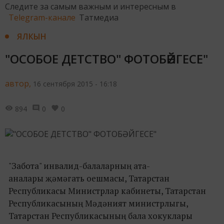
Следите за самым важным и интересным в
Telegram-канале
Татмедиа
ЯЛКЫН
"ОСОБОЕ ДЕТСТВО" ФОТОБӘЙГЕСЕ"
автор,
16 сентября 2015 - 16:18
894
0
0
"Забота" инвалид-балаларның ата-
аналары җәмәгать оешмасы, Татарстан
Республикасы Министрлар кабинеты, Татарстан
Республикасының Мәдәният министрлыгы,
Татарстан Республикасының бала хокуклары