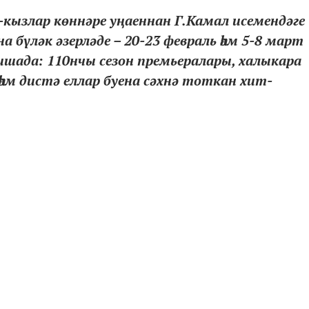
кызлар көннәре уңаеннан Г.Камал исемендәге
үләк әзерләде – 20-23 февраль һәм 5-8 март
ишада: 110нчы сезон премьералары, халыкара
әм дистә еллар буена сәхнә тоткан хит-