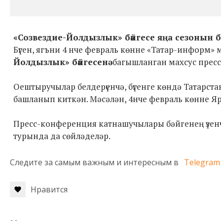
«Созвездие-Йолдызлык» бәйгесе яңа сезонын б
Бүген, ягъни 4 нче февраль көнне «Татар-информ»
Йолдызлык» бәйгесенә
багышланган махсус прес
Оештыручылар белдерүенчә, бүгенге көндә Татарст
башланып киткән. Мәсәлән, 4нче февраль көнне Яр
Пресс-конференция катнашучылары бәйгенең үзенч
турында да сөйләделәр.
Следите за самым важным и интересным в
Telegram
Нравится