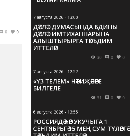
7 августа 2026 - 13:00
ДӘҮЛӘТ ДУМАСЫНДА БДИНЫ
0
0
ДӘҮЛӘТ ИМТИХАННАРЫНА
АЛЫШТЫРЫРГА ТӘКЪДИМ
ИТТЕЛӘР
30
0
0
7 августа 2026 - 12:57
«ҮЗ ТЕЛЕМ» НӘТИҖӘЛӘРЕ
БИЛГЕЛЕ
31
0
0
6 августа 2026 - 13:55
РОССИЯДӘ ҺӘР УКУЧЫГА 1
СЕНТЯБРЬГӘ 15 МЕҢ СУМ ТҮЛӘРГӘ
ТӘКЪДИМ ИТТЕЛӘР