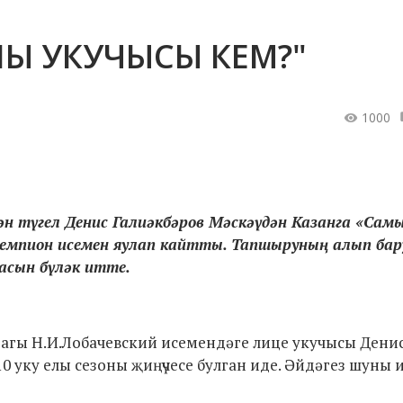
ЛЫ УКУЧЫСЫ КЕМ?"
1000
н түгел Денис Галиәкбәров Мәскәүдән Казанга «Сам
чемпион исемен яулап кайтты. Тапшыруның алып ба
асын бүләк итте.
дагы Н.И.Лобачевский исемендәге лице укучысы Дени
 уку елы сезоны җиңүчесе булган иде. Әйдәгез шуны 