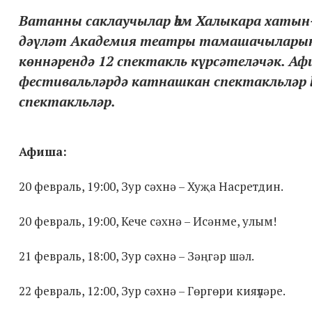
Ватанны саклаучылар һәм Халыкара хатын-
дәүләт Академия театры тамашачыларына б
көннәрендә 12 спектакль күрсәтеләчәк. Аф
фестивальләрдә катнашкан спектакльләр һ
спектакльләр.
Афиша:
20 февраль, 19:00, Зур сәхнә – Хуҗа Насретдин.
20 февраль, 19:00, Кече сәхнә – Исәнме, улым!
21 февраль, 18:00, Зур сәхнә – Зәңгәр шәл.
22 февраль, 12:00, Зур сәхнә – Гөргөри кияүләре.