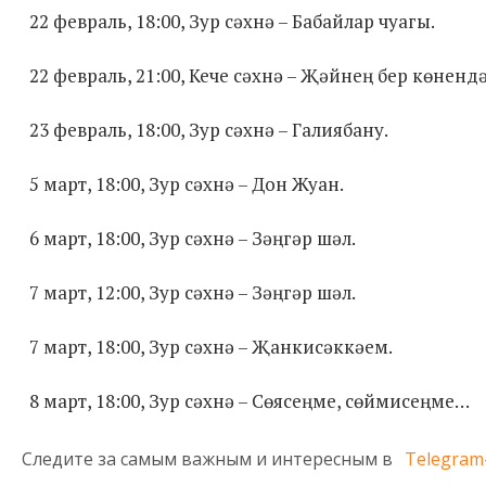
22 февраль, 18:00, Зур сәхнә – Бабайлар чуагы.
22 февраль, 21:00, Кече сәхнә – Җәйнең бер көнендә
23 февраль, 18:00, Зур сәхнә – Галиябану.
5 март, 18:00, Зур сәхнә – Дон Жуан.
6 март, 18:00, Зур сәхнә – Зәңгәр шәл.
7 март, 12:00, Зур сәхнә – Зәңгәр шәл.
7 март, 18:00, Зур сәхнә – Җанкисәккәем.
8 март, 18:00, Зур сәхнә – Сөясеңме, сөймисеңме…
Следите за самым важным и интересным в
Telegram