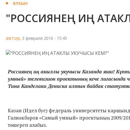
ЯЛКЫН
"РОССИЯНЕҢ ИҢ АТАК
автор,
3 февраля 2016 - 15:45
Россиянең иң акыллы укучысы Казанда яши!
Күптә
умный» телевизион проектының кече лигасында 
Тина Канделаки Дениска алтын байбак статуэтк
Казан (Идел буе) федераль университеты каршын
Галиәкбәров «Самый умный» проектының 2009/2010
төшереп алабыз.