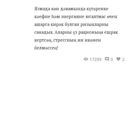
Язмада көн дәвамында күтәренке
кәефне һәм энергияне югалтмас өчен
ашарга кирәк булган ризыкларны
санадык. Аларны үз рационыңа ешрак
кертсәң, стрессның ни икәнен
белмәссең!
17299
0
2