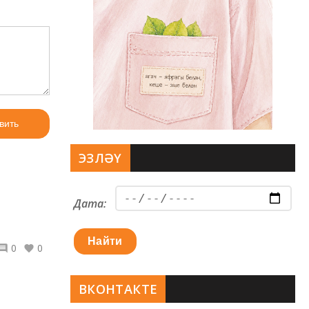
вить
ЭЗЛӘҮ
Дата:
Найти
0
0
ВКОНТАКТЕ