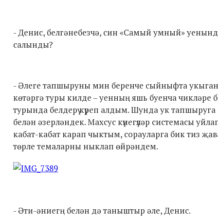
- Денис, белгәнебезчә, син «Самый умный» уены
салынды?
- Әлеге тапшыруны мин беренче сыйныфта укыганд
көтәргә туры килде – уенның яшь буенча чикләре б
турында белдерү күреп алдым. Шунда ук тапшыруга 
белән әзерләндек. Махсус күнегүләр системасы уй
кабат-кабат карап чыктым, сорауларга бик тиз җав
төрле темаларны ныклап өйрәндем.
- Әти-әниегң белән дә таныштыр әле, Денис.