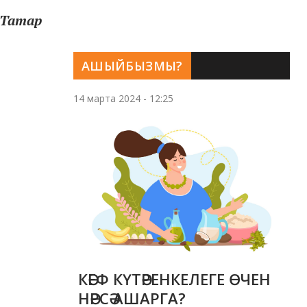
 Татар
АШЫЙБЫЗМЫ?
14 марта 2024 - 12:25
КӘЕФ КҮТӘРЕНКЕЛЕГЕ ӨЧЕН
НӘРСӘ АШАРГА?