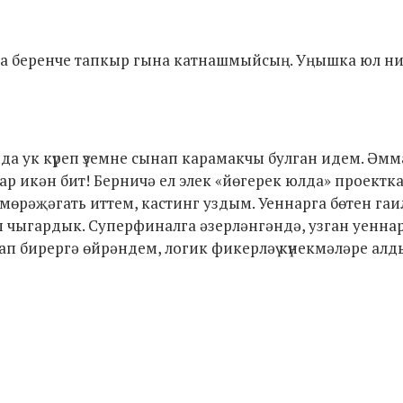
нда беренче тапкыр гына катнашмыйсың. Уңышка юл н
а ук күреп үземне сынап карамакчы булган идем. Әмм
ар икән бит! Берничә ел элек «йөгерек юлда» проектк
мөрәҗәгать иттем, кастинг уздым. Уеннарга бөтен гаи
лап чыгардык. Суперфиналга әзерләнгәндә, узган уенн
ап бирергә өйрәндем, логик фикерләү күнекмәләре алд