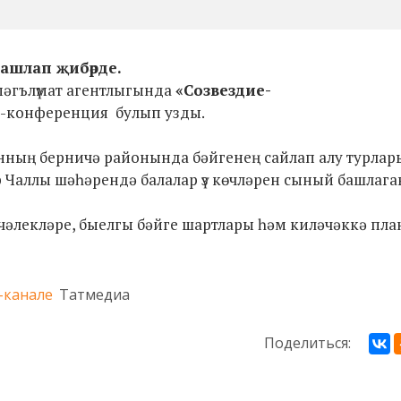
ашлап җибәрде.
 мәгълүмат агентлыгында
«Созвездие-
с-конференция булып узды.
анның берничә районында бәйгенең сайлап алу турлар
 Чаллы шәһәрендә балалар үз көчләрен сыный башлага
әлекләре, быелгы бәйге шартлары һәм киләчәккә пла
-канале
Татмедиа
Поделиться: