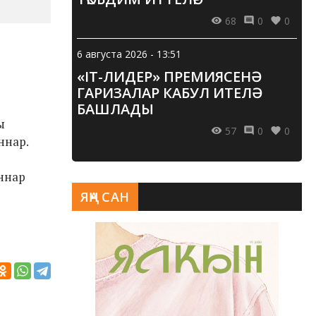
68
0
0
6 августа 2026 - 13:51
«IT-ЛИДЕР» ПРЕМИЯСЕНӘ
ГАРИЗАЛАР КАБУЛ ИТЕЛӘ
БАШЛАДЫ
ы
57
0
0
ннар.
ннар
ЯҢА САН