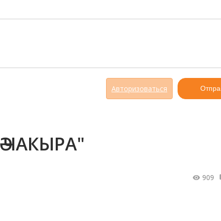
Авторизоваться
Отпра
Ә ЧАКЫРА"
909