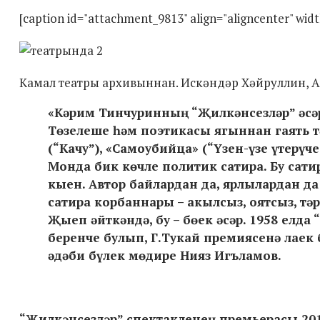
[caption id="attachment_9813" align="aligncenter" widt
Камал театры архивыннан. Искәндәр Хәйруллин, Ал
«Кәрим Тинчуринның “Җилкәнсезләр” әсәре
Төзелеше һәм поэтикасы ягыннан гаять тә
(“Качу”), «Самоубийца» (“Үзен-үзе үтерүче
Монда бик көчле политик сатира. Бу сат
кыен. Автор байлардан да, ярлылардан да
сатира корбаннары – акылсыз, оятсыз, тәр
Җыеп әйткәндә, бу – бөек әсәр. 1958 елда
беренче булып, Г.Тукай премиясенә лаек 
әдәби бүлек мөдире Нияз Игъламов.
“Җилкәнсезләр” спектакленең премьерасы 201