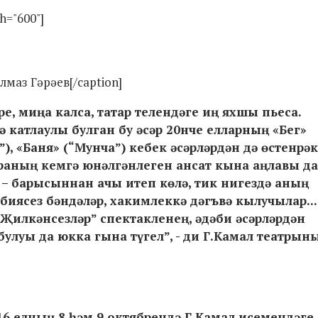
h="600"]
маз Гәрәев[/caption]
, миңа калса, татар телендәге иң яхшы пьеса.
 катлаулы булган бу әсәр 20нче елларның «Бег»
”), «Баня» (“Мунча”) кебек әсәрләрдән дә өстенрәк
ираның кемгә юнәлгәнлеген ансат кына аңлавы да
 – барысыннан ачы итеп көлә, тик нигездә аның
биясез бәндәләр, хакимлеккә дәгъвә кылучылар...
 “Җилкәнсезләр” спектакленең, әдәби әсәрләрдән
булуы да юкка гына түгел”, - ди Г.Камал театрын
6 елның 8 һәм 9 октябрендә Г.Камал исемендәге 