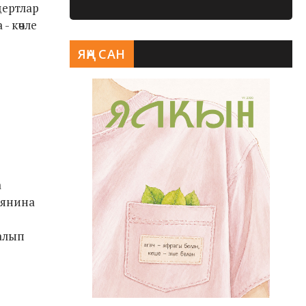
цертлар
- көчле
ЯҢА САН
а
дянина
алып