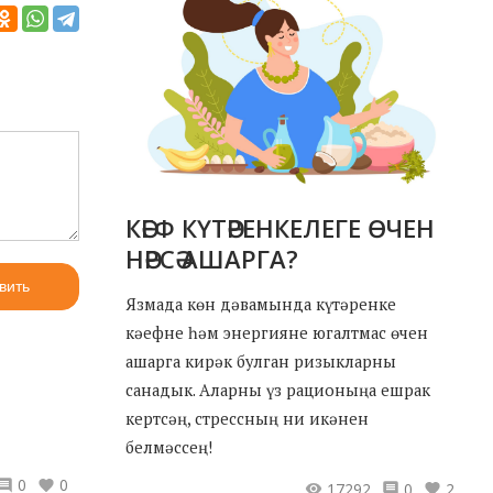
КӘЕФ КҮТӘРЕНКЕЛЕГЕ ӨЧЕН
НӘРСӘ АШАРГА?
вить
Язмада көн дәвамында күтәренке
кәефне һәм энергияне югалтмас өчен
ашарга кирәк булган ризыкларны
санадык. Аларны үз рационыңа ешрак
кертсәң, стрессның ни икәнен
белмәссең!
0
0
17292
0
2