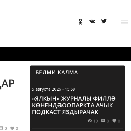
БЕЛМИ КАЛМА
ДАР
5 августа 2026 - 15:59
«ЯЛКЫН» ЖУРНАЛЫ ФИЛЛӘР
КӨНЕНДӘ ЗООПАРКТА АЧЫК
ПОДКАСТ ЯЗДЫРАЧАК
19
0
0
0
0