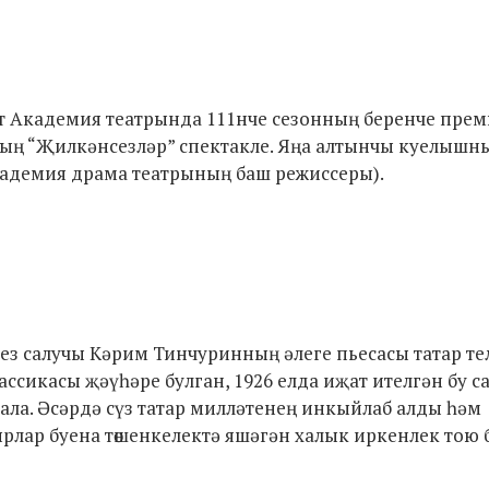
ләт Академия театрында 111нче сезонның беренче пре
ның “Җилкәнсезләр” спектакле. Яңа алтынчы куелышн
кадемия драма театрының баш режиссеры).
гез салучы Кәрим Тинчуринның әлеге пьесасы татар те
ассикасы җәүһәре булган, 1926 елда иҗат ителгән бу с
 ала. Әсәрдә сүз татар милләтенең инкыйлаб алды һәм
рлар буена төшенкелектә яшәгән халык иркенлек тою 