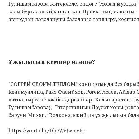
Гулишамбарова җитәкчелегендәге "Новая музыка"
залы бергәләп уйлап тапкан. Проектның максаты -
авырудан дәваланучы балаларга тапшыру, хоспис т
Үз җылысын кемнәр өләшә?
"СОГРЕЙ СВОИМ ТЕПЛОМ" концертында без барыбы
Кәлимуллина, Раяз Фасыйхов, Рөстәм Асаев, Айдар
катнашырга теләк белдергәннәр. Халыкара танылу 
Гулишамбарова), Татарстанның Дәүләт хоры (җитә
баручы Михаил Волконадский да үз җылысын бала
https://youtu.be/DhPWeJwmvFc