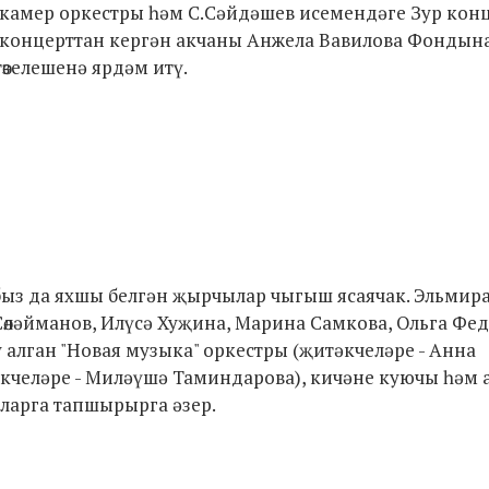
 камер оркестры һәм С.Сәйдәшев исемендәге Зур кон
 концерттан кергән акчаны Анжела Вавилова Фондына 
өзелешенә ярдәм итү.
з да яхшы белгән җырчылар чыгыш ясаячак. Эльмир
 Сөләйманов, Илүсә Хуҗина, Марина Самкова, Ольга Фе
алган "Новая музыка" оркестры (җитәкчеләре - Анна
кчеләре - Миләүшә Таминдарова), кичәне куючы һәм 
ларга тапшырырга әзер.