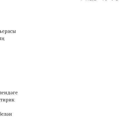
мьерасы
ың
лендәге
атирик
белән