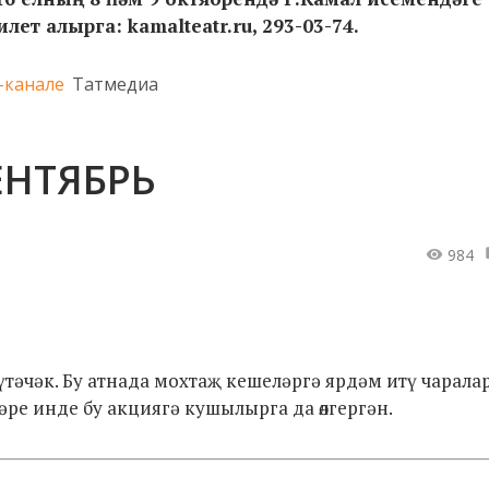
ет алырга: kamalteatr.ru, 293-03-74.
-канале
Татмедиа
СЕНТЯБРЬ
984
әчәк. Бу атнада мохтаҗ кешеләргә ярдәм итү чарала
ре инде бу акциягә кушылырга да өлгергән.