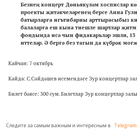
Безнең концерт Дөньякүләм хоспислар кө
проекты җитәкчеләренең берсе Анна Гули
батырларга игътибарны арттырасыбыз кил
балаларга еш кына тиешле шартлар җитми
фондында исә чын фидакарьләр эшли, 13 
иттеләр. Ә бергә без тагын да күбрәк мог
Кайчан: 7 октябрь
Кайда: С.Сәйдәшев исемендәге Зур концертлар з
Билет бәясе: 300 сум. Билетлар Зур концертлар зал
Следите за самым важным и интересным в
Telegram