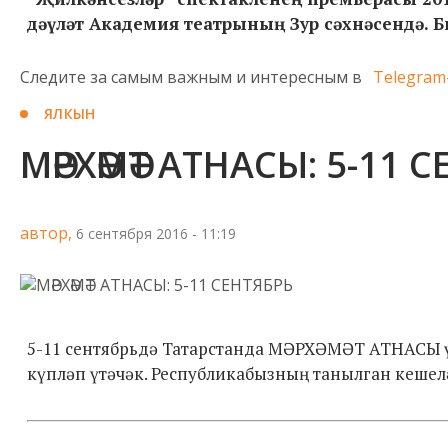
дәүләт Академия театрының Зур сәхнәсендә. Бил
Следите за самым важным и интересным в
Telegram
ЯЛКЫН
МӘРХӘМӘТ АТНАСЫ: 5-11 
автор,
6 сентября 2016 - 11:19
5-11 сентябрьдә Татарстанда МӘРХӘМӘТ АТНАСЫ үт
күпләп үтәчәк. Республикабызның танылган кешелә