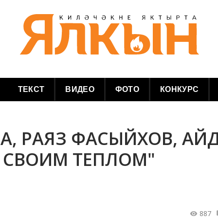
ТЕКСТ
ВИДЕО
ФОТО
КОНКУРС
А, РАЯЗ ФАСЫЙХОВ, АЙ
Й СВОИМ ТЕПЛОМ"
887