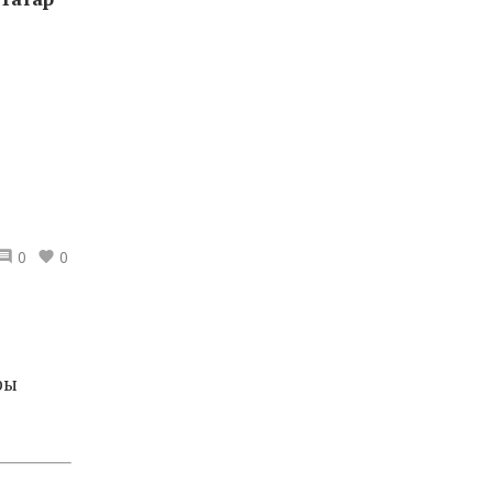
0
0
ры