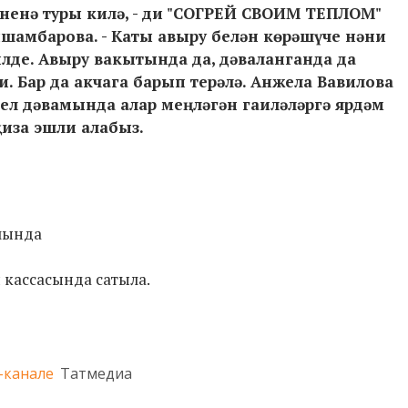
ненә туры килә, - ди "СОГРЕЙ СВОИМ ТЕПЛОМ"
шамбарова. - Каты авыру белән көрәшүче нәни
де. Авыру вакытында да, дәваланганда да
. Бар да акчага барып терәлә. Анжела Вавилова
ел дәвамында алар меңләгән гаиләләргә ярдәм
җиза эшли алабыз.
алында
ы кассасында сатыла.
-канале
Татмедиа