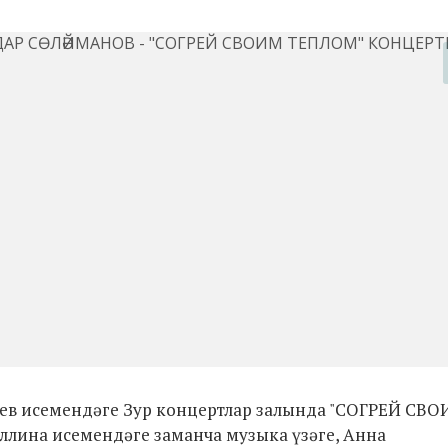
дәшев исемендәге Зур концертлар залында "СОГРЕЙ СВ
ллина исемендәге заманча музыка үзәге, Анна