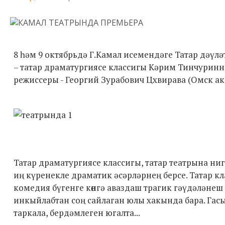
8 һәм 9 октябрьдә Г.Камал исемендәге Татар дәү
– татар драматургиясе классигы Кәрим Тинчурин
режиссеры - Георгий Зурабович Цхвирава (Омск а
Татар драматургиясе классигы, татар театрына ни
иң күренекле драматик әсәрләрнең берсе. Татар кл
комедия бүгенге көнгә аваздаш трагик гәүдәләнеш
инкыйлабтан соң сайлаган юлы хакында бара. Гасы
таркала, бердәмлеген югалта...