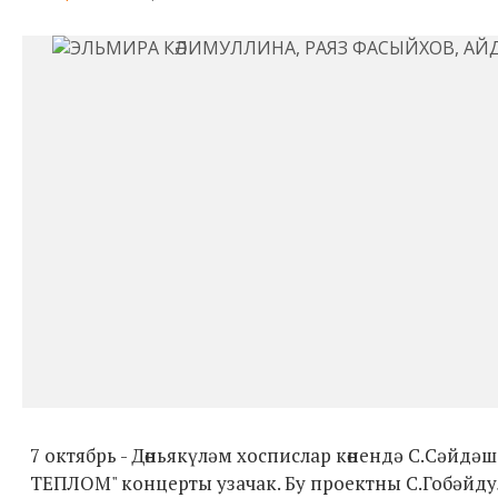
7 октябрь - Дөньякүләм хоспислар көнендә С.Сәй
ТЕПЛОМ" концерты узачак. Бу проектны С.Гобәйду