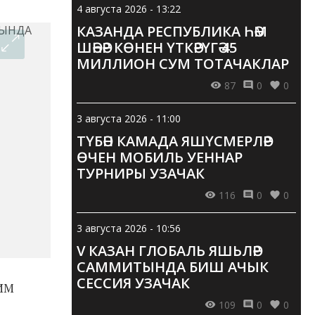
4 августа 2026 - 13:22
КАЗАНДА РЕСПУБЛИКА ҺӘМ
ШӘҺӘР КӨНЕН ҮТКӘРҮГӘ 45
МИЛЛИОН СУМ ТОТАЧАКЛАР
87
0
0
3 августа 2026 - 11:00
ТҮБӘН КАМАДА ЯШҮСМЕРЛӘР
ӨЧЕН МОБИЛЬ УЕННАР
ТУРНИРЫ УЗАЧАК
116
0
0
3 августа 2026 - 10:56
V КАЗАН ГЛОБАЛЬ ЯШЬЛӘР
САММИТЫНДА БИШ АЧЫК
СЕССИЯ УЗАЧАК
ОИМ
109
0
0