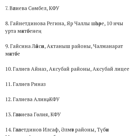
7. Вәлиева Сөмбел, КФУ
8. Гайнетдинова Регина, Яр Чаллы шәһәре, 10 нчы
урта мәктәбенең
9. Гайсина Ләйсән, Актаныш районы, Чалманарат
мәктәбе
10. Галиев Айназ, Аксубай районы, Аксубай лицее
11. Галиев Риназ
12. Галиева Алинә, КФУ
13. Гәләвиева Гөлия, КФУ
14. Гәләлетдинов Илсаф, Әлмәт районы, Түбән