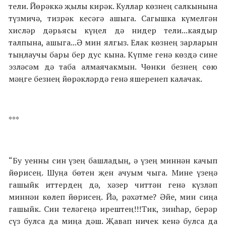
тели. Йөрәккә җылы кирәк. Куллар көзнең салкынына
түзмичә, тизрәк кесәгә ашыга. Сагышка күмелгән
хисләр дәрьясы күңел дә нидер тели...каядыр
талпына, ашыга...Ә мин ялгыз. Елак көзнең зарларын
тыңлаучы бары бер дус кына. Күпме генә көздә сине
эзләсәм дә таба алмаячакмын. Чөнки безнең сөю
мәңге безнең йөрәкләрдә генә яшеренеп калачак.
***
“Бу уенны син үзең башладың, ә үзең миннән качып
йөрисең. Шуңа бөтен җен ачуым чыга. Мине үзеңә
гашыйк иттердең дә, хәзер читтән генә күзләп
миннән көлеп йөрисең. Йә, рәхәтме? Әйе, мин сиңа
гашыйк. Син теләгеңә ирештең!!!Тик, зинһар, берәр
сүз булса да миңа дәш. Җавап ничек кенә булса да