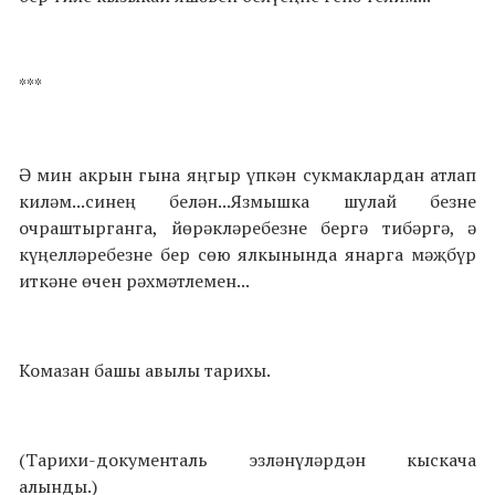
***
Ә мин акрын гына яңгыр үпкән сукмаклардан атлап
киләм...синең белән...Язмышка шулай безне
очраштырганга, йөрәкләребезне бергә тибәргә, ә
күңелләребезне бер сөю ялкынында янарга мәҗбүр
иткәне өчен рәхмәтлемен...
Комазан башы авылы тарихы.
(Тарихи-документаль эзләнүләрдән кыскача
алынды.)