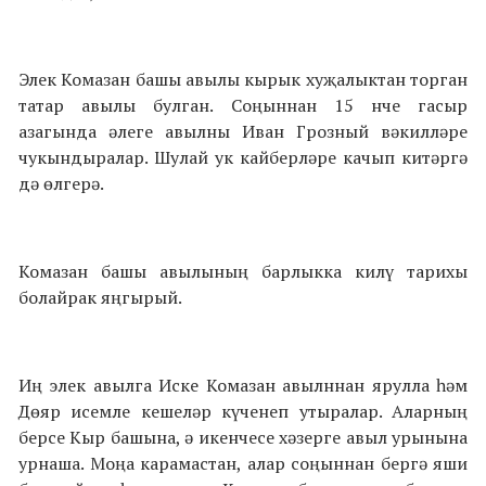
Элек Комазан башы авылы кырык хуҗалыктан торган
татар авылы булган. Соңыннан 15 нче гасыр
азагында әлеге авылны Иван Грозный вәкилләре
чукындыралар. Шулай ук кайберләре качып китәргә
дә өлгерә.
Комазан башы авылының барлыкка килү тарихы
болайрак яңгырый.
Иң элек авылга Иске Комазан авылннан ярулла һәм
Дөяр исемле кешеләр күченеп утыралар. Аларның
берсе Кыр башына, ә икенчесе хәзерге авыл урынына
урнаша. Моңа карамастан, алар соңыннан бергә яши