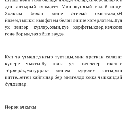
дип аптырый күрмәгез. Мин шундый малай инде.
Холкым белән мине әтиемә охшаталар.Ә
йөзем,тышкы кыяфәтем белән әнине хәтерләтәм.Шул
ук зәңгәр күзләр,озын,куе керфеты.кләр,кечкенә
генә борын,төз ябык гәүдә.
Күп тә үтмәде,янгыр туктады,мин яраткан салават
күпере чыкты.Бу юлы ул ничектер икенче
төрлерәк,матуррак- минем күңелем яктырып
китте.Бөтен кайгылар бер мизгелдә юкка чыккандай
булдылар.
Йөрәк ачкычы