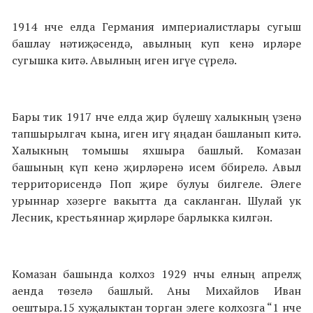
1914 нче елда Германия империалистлары сугыш
башлау нәтиҗәсендә, авылның куп кенә ирләре
сугышка китә. Авылның иген игүе сүрелә.
Бары тик 1917 нче елда җир бүлешү халыкның үзенә
тапшырылгач кына, иген игү яңадан башланып китә.
Халыкның томышы яхшыра башлый. Комазан
башының күп кенә җирләренә исем ббирелә. Авыл
территорисендә Поп җире булуы билгеле. Әлеге
урыннар хәзерге вакытта да сакланган. Шулай ук
Лесник, крестьяннар җирләре барлыкка килгән.
Комазан башында колхоз 1929 нчы елның апрелҗ
аенда төзелә башлый. Аны Михайлов Иван
оештыра.15 хуҗалыктан торган элеге колхозга “1 нче