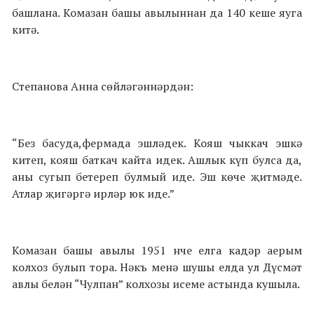
башлана. Комазан башы авылыннан да 140 кеше яуга
китә.
Степанова Анна сөйләгәннәрдән:
“Без басуда,фермада эшләдек. Кояш чыккач эшкә
китеп, кояш баткач кайта идек. Ашлык күп булса да,
аны сугып бетереп булмый иде. Эш көче җитмәде.
Атлар җигәргә ирләр юк иде.”
Комазан башы авылы 1951 нче елга кадәр аерым
колхоз булып тора. Нәкъ менә шушы елда ул Дүсмәт
авлы белән “Чулпан” колхозы исеме астында кушыла.