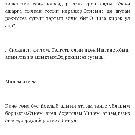
төшеп,тиз генә нәрсәдер эләктереп алды. Үзенә
ашарга тычкан тотып йөридер.Әтиемне дә шулай
рәхимсез сугыш тартып алды бит.Ә нигә кирәк ул
аңа?
...Сискәнеп киттем. Тәлгать елый икән.Ишекне ябып,
аның янына ашыктым.Эх,рәхимсез сугыш...
Минем әтием
Кичә төне буе йоклый алмый яттым,төнге уйларым
борчыды.Әтием өчен борчылам.Минем әтием,газиз
әтием,бердәнбер әтием бит ул..