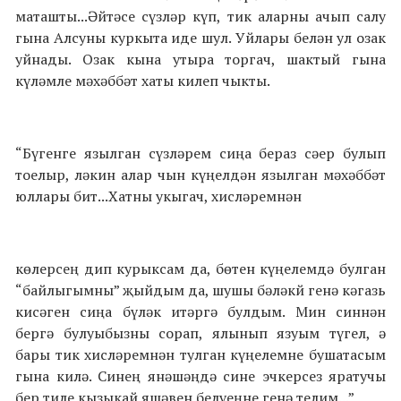
маташты...Әйтәсе сүзләр күп, тик аларны ачып салу
гына Алсуны куркыта иде шул. Уйлары белән ул озак
уйнады. Озак кына утыра торгач, шактый гына
күләмле мәхәббәт хаты килеп чыкты.
“Бүгенге язылган сүзләрем сиңа бераз сәер булып
тоелыр, ләкин алар чын күңелдән язылган мәхәббәт
юллары бит...Хатны укыгач, хисләремнән
көлерсең дип курыксам да, бөтен күңелемдә булган
“байлыгымны” җыйдым да, шушы бәләкй генә кәгазь
кисәген сиңа бүләк итәргә булдым. Мин синнән
бергә булуыбызны сорап, ялынып язуым түгел, ә
бары тик хисләремнән тулган күңелемне бушатасым
гына килә. Синең янәшәңдә сине эчкерсез яратучы
бер тиле кызыкай яшәвен белүеңне генә телим...”