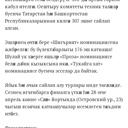
кабул ителгән. Оештыру комитеты техник таләпләр
буенча Татарстан һәм Башкортостан
Республикаларыннан килгән 307 эшне сайлап
алган.
Эшләрнең өчтән бере «Шигърият» номинациясенә
җибәрелгән: бу бүлектә барлыгы 176 эш катнаша!
Шулай ук хәзерге яшьләр «Проза» номинациясе
белән дә бик кызыксына икән. «Тукайга хат»
номинациясе буенча эсселар да байтак.
Ябык һәм ачык сайлап алу турлары инде төгәлләнде.
Сезнең игътибарга финалга үткән һәм 28-нче
апрель көнне «Сәләт» йортында (Островский ур., 23)
чыгыш ясаячак катнашучылар исемлеген тәкъдим
итәбез.
Финалистлар: