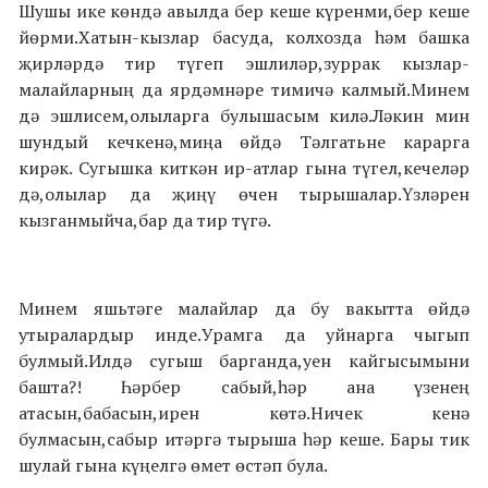
Шушы ике көндә авылда бер кеше күренми,бер кеше
йөрми.Хатын-кызлар басуда, колхозда һәм башка
җирләрдә тир түгеп эшлиләр,зуррак кызлар-
малайларның да ярдәмнәре тимичә калмый.Минем
дә эшлисем,олыларга булышасым килә.Ләкин мин
шундый кечкенә,миңа өйдә Тәлгатьне карарга
кирәк. Сугышка киткән ир-атлар гына түгел,кечеләр
дә,олылар да җиңү өчен тырышалар.Үзләрен
кызганмыйча,бар да тир түгә.
Минем яшьтәге малайлар да бу вакытта өйдә
утыралардыр инде.Урамга да уйнарга чыгып
булмый.Илдә сугыш барганда,уен кайгысымыни
башта?! Һәрбер сабый,һәр ана үзенең
атасын,бабасын,ирен көтә.Ничек кенә
булмасын,сабыр итәргә тырыша һәр кеше. Бары тик
шулай гына күңелгә өмет өстәп була.