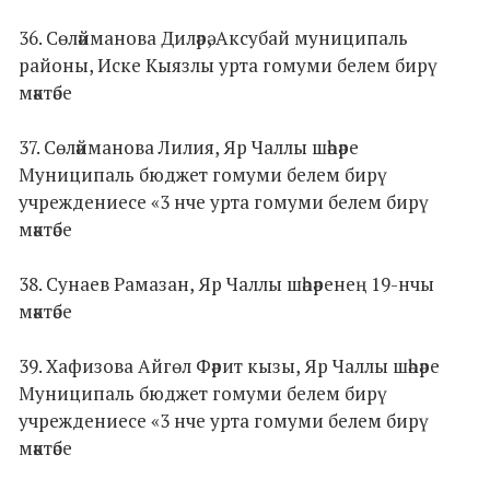
36. Сөләйманова Диләрә, Аксубай муниципаль
районы, Иске Кыязлы урта гомуми белем бирү
мәктәбе
37. Сөләйманова Лилия, Яр Чаллы шәһәре
Муниципаль бюджет гомуми белем бирү
учреждениесе «3 нче урта гомуми белем бирү
мәктәбе
38. Сунаев Рамазан, Яр Чаллы шәһәренең 19-нчы
мәктәбе
39. Хафизова Айгөл Фәрит кызы, Яр Чаллы шәһәре
Муниципаль бюджет гомуми белем бирү
учреждениесе «3 нче урта гомуми белем бирү
мәктәбе