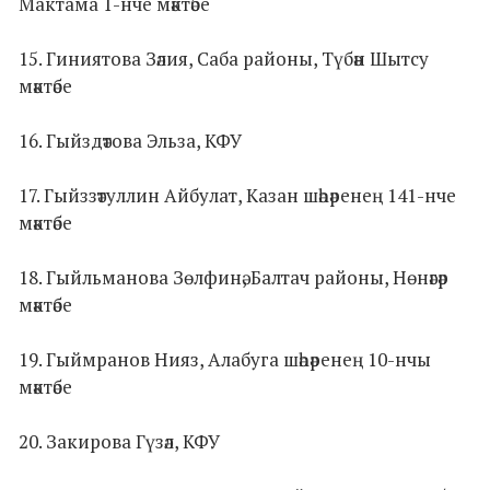
Мактама 1-нче мәктәбе
15. Гиниятова Зәлия, Саба районы, Түбән Шытсу
мәктәбе
16. Гыйздәтова Эльза, КФУ
17. Гыйззәтуллин Айбулат, Казан шәһәренең 141-нче
мәктәбе
18. Гыйльманова Зөлфинә, Балтач районы, Нөнәгәр
мәктәбе
19. Гыймранов Нияз, Алабуга шәһәренең 10-нчы
мәктәбе
20. Закирова Гүзәл, КФУ