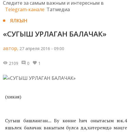
Следите за самым важным и интересным в
Telegram-канале
Татмедиа
ЯЛКЫН
«СУГЫШ УРЛАГАН БАЛАЧАК»
автор,
27 апреля 2016 - 09:00
2109
0
1
(хикәя)
Сугыш башланган... Бу көнне һич онытасым юк.4
яшьлек балачак вакытым булса да,хәтеремдә мәңге