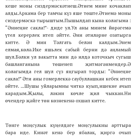
кеше моны сиздермәскәтиеш.Әтием мине кочаклап
алды.Аркама бер тамчы күз яше төште.Әтиемә моны
сиздермәскә тырыштым.Пышылдап кына колагыма :
“Әниеңне сакла!”- диде ул.Ул аны минем йөрәгемә
үтел керерлек итеп әйтте. Әни әтиләрне озатырга
китте. Ә мин Тәлгать белән калдым.Энем
елмая,көлә.Ике яшьлек сабый берни дә аңламый
шул.Бәлки ул вакытта мин дә илдә коточкыч сугыш
башланганына төшенеп җитмәгәнмендер.Ә
колагымда гел шул сүз яңгырап торды: “Әниеңне
сакла!” Әти аны гомерлеккә саубуллашкан кебек итеп
әйтте. ...Шушы уйларымны читкә куып,ишекне ачып
карадым.Җылы, ләкин көчле җил чыккан.Ни
өчендер җәйге төн көзнекенә охшап китте.
Төнге моңсулык күңелдәге моңсулыкны арттыра
бара иде. Кинәт кенә бер ябалак, җиргә очып