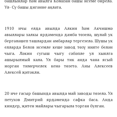
башлыйлар һәм авылга Комазан башы исеме бирелә.
Ул- Су башы дигәнне аңлата.
1910 нчы елда авылда Алкин һәм Акчишмә
авыллары халкы ярдәмендә дамба төзелә, шулай ук
бергәләшеп ташлардан амбарлар тергезелә. Шушы ук
елларда Белов исемле кеше завод төзү нияте белән
чыга. Ләкин сугыш чыгу сәбәпле ул хыялга
ашырылмый кала. Ул бары тик анда чана ясый
иорган тимерчелек кенә төзетә. Аны Алексеев
Алексей җитәкли.
20 нче гасыр башында авылда май заводы төзелә. Ул
петухов Дмитрий ярдәмендә сафка баса. Анда
киндер, җитен майлары чыгарыла торган булган.