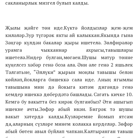
сакланырлык мизгел булып калды.
Җылы җәйге төн иде.Күктә йолдызлар җем-җем
киләләр.Зур түгәрәк якты ай калыккан.Якында гына
Зәңгәр күлдән бакалар җыры ишетелә. Зөлфирәләр
урамга чыкканнар ахрысы,тавышлары
ишетелә.Нидер булган,мөгаен.Шушы матур төнне
күңелсез хәбәр генә боза ала. Әни әле генә 2 яшьлек
Тәлгатьне, “Әллүки” җырын моңлы тавышы белән
көйләп,йокларга бишеккә сала иде. Аның ягымлы
тавышына мин дә йокыга китәм дигәндә генә
кемдер ишеккә дөбердәтә башлады. Сәгать кичке 10.
Кемгә бу вакытта без кирәк булганбыз? Әти ашыгып
ишекне ачты.Зөфәр абый икән. Бигрәк тә шушы
вакыт хәтердә калды.Күзләремне йомып ятсам
да,аларның сүзләре минем колакка керделәр. Зөфәр
абый бөтен авыл буйлап чапкан.Калтыранган тавыш