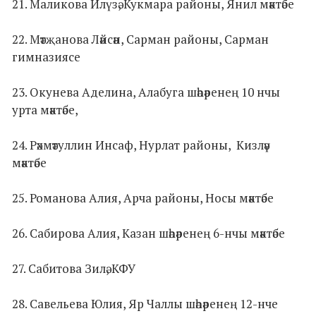
21. Маликова Илүзә, Кукмара районы, Янил мәктәбе
22. Мәтҗанова Ләйсән, Сарман районы, Сарман
гимназиясе
23. Окунева Аделина, Алабуга шәһәренең 10 нчы
урта мәктәбе,
24. Рәхмәтуллин Инсаф, Нурлат районы, Кизләү
мәктәбе
25. Романова Алия, Арча районы, Носы мәктәбе
26. Сабирова Алия, Казан шәһәренең 6-нчы мәктәбе
27. Сабитова Зилә, КФУ
28. Савельева Юлия, Яр Чаллы шәһәренең 12-нче