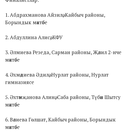
1. Абдрахманова Айзилә, Кайбыч районы,
Борындык мәктәбе
2. Абдуллина Алисә, КФУ
3. Әлмиева Резеда, Сарман районы, Җәлил 2-нче
мәктәбе
4. Әхмәдиева Әдилә, Нурлат районы, Нурлат
гимназиясе
5. Әхтәмҗанова Алинә, Саба районы, Түбән Шытсу
мәктәбе
6. Вәлиева Гөлшат, Кайбыч районы, Борындык
мәктәбе