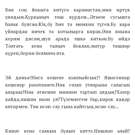
Бик соң йокыга китүгә карамастан,мин иртүк
уяндым.Куркыныч төш күрдем...Әтием сугышта
һәлак булган.Юк,бу һич тә мөмкин түгел.Бу кара
уйлардан ничек тә котылырга кирәк.Әни янына
керим дисәм,шул арада эшкә киткән.Бу өйдә
Тәлгать кенә тыныч йоклап,матур төшләр
күреп,берни белмичә ята.
Эй дөнья!Нигә кешене азаплыйсың?! Яшәсеннәр
кешеләр рәхәтләнеп.Ник газап утларына саласың
аларны?Ник әтиемне миннән тартып алдың?Хәзер
кайда,нишли икән ул?Түземлегем бар,кирәк кадәр
көтәрмен. Тик исән-сау гына кайтсын,исән-сау...
Кинәт кенә салкын булып китте.Нишләп алай?