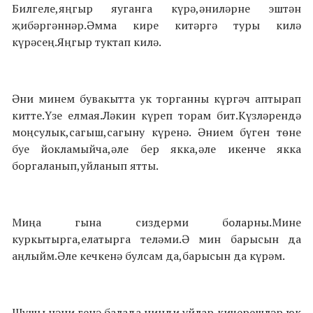
Билгеле,яңгыр яуганга күрә,әниләрне эштән
җибәргәннәр.Әмма кире китәргә туры килә
күрәсең.Яңгыр туктап килә.
Әни минем бувакытта ук торганны күргәч аптырап
китте.Үзе елмая.Ләкин күреп торам бит.Күзләрендә
моңсулык,сагыш,сагыну күренә. Әнием бүген төне
буе йокламыйча,әле бер якка,әле икенче якка
боргаланып,уйланып ятты.
Миңа гына сиздерми боларны.Мине
куркытырга,елатырга теләми.Ә мин барысын да
аңлыйм.Әле кечкенә булсам да,барысын да күрәм.
Шушы нәни генә балада нинди уйлар,кичерешләр юк