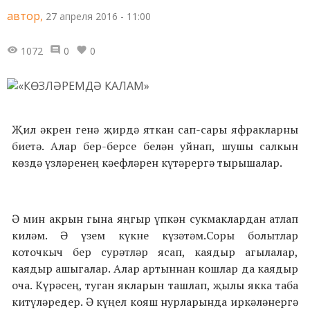
автор,
27 апреля 2016 - 11:00
1072
0
0
Җил әкрен генә җирдә яткан сап-сары яфракларны
биетә. Алар бер-берсе белән уйнап, шушы салкын
көздә үзләренең кәефләрен күтәрергә тырышалар.
Ә мин акрын гына яңгыр үпкән сукмаклардан атлап
киләм. Ә үзем күкне күзәтәм.Соры болытлар
коточкыч бер сурәтләр ясап, каядыр агылалар,
каядыр ашыгалар. Алар артыннан кошлар да каядыр
оча. Күрәсең, туган якларын ташлап, җылы якка таба
китүләредер. Ә күңел кояш нурларында иркәләнергә