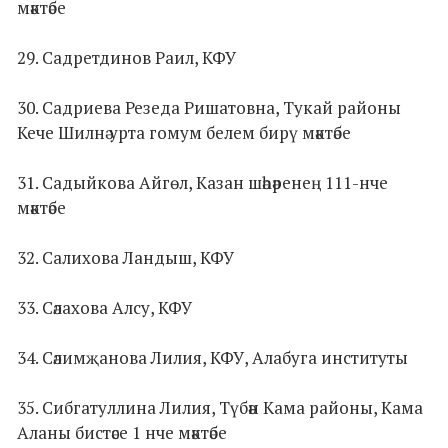
мәктәбе
29. Садретдинов Раил, КФУ
30. Садриева Резеда Ришатовна, Тукай районы
Кече Шилнә урта гомум белем бирү мәктәбе
31. Садыйкова Айгөл, Казан шәһәренең 111-нче
мәктәбе
32. Салихова Ландыш, КФУ
33. Сәлахова Алсу, КФУ
34. Сәлимҗанова Лилия, КФУ, Алабуга институты
35. Сибгатуллина Лилия, Түбән Кама районы, Кама
Аланы бистәсе 1 нче мәктәбе