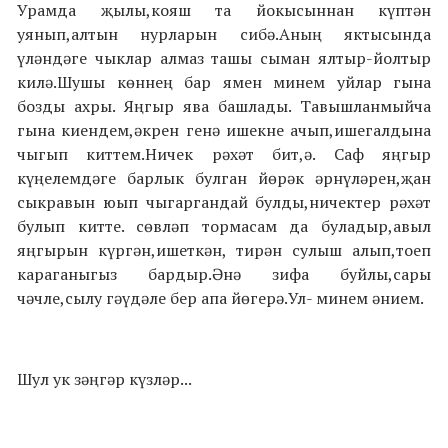
Урамда җылы,кояш та йокысыннан күптән
уянып,алтын нурларын сибә.Аның яктысында
үләндәге чыклар алмаз ташы сыман ялтыр-йолтыр
килә.Шушы көннең бар ямен минем уйлар гына
бозды ахры. Яңгыр ява башлады. Тавышланмыйча
гына киендем,әкрен генә ишекне ачып,ишегалдына
чыгып киттем.Ничек рәхәт бит,ә. Саф яңгыр
күңелемдәге барлык булган йөрәк әрнүләрен,җан
сыкравын юып чыгаргандай булды,ничектер рәхәт
булып китте. сөвләп тормасам да буладыр,авыл
яңгырын күргән,ишеткән, тирән сулыш алып,тоеп
караганыгыз бардыр.Әнә зифа буйлы,сары
чәчле,сылу гәүдәле бер апа йөгерә.Ул- минем әнием.
Шул ук зәңгәр күзләр...