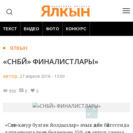
ТЕКСТ
ВИДЕО
ФОТО
КОНКУРС
ЯЛКЫН
«СНБЙ» ФИНАЛИСТЛАРЫ»
автор,
27 апреля 2016 - 13:00
950
0
0
«Сәләт»кә нур булган йолдызлар» ачык әдәби бәйгесендә
катнашырга теләк белдерүче 350-дән артык гариза