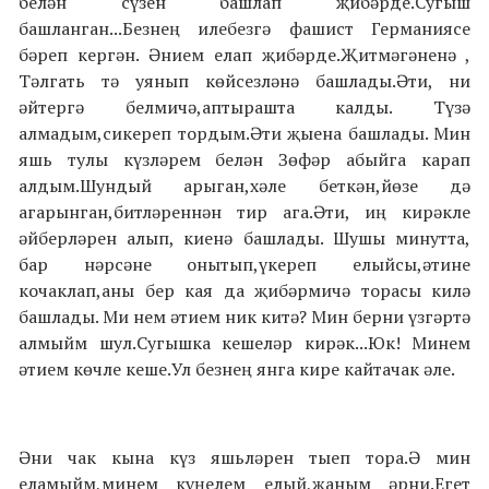
белән сүзен башлап җибәрде.Сугыш
башланган...Безнең илебезгә фашист Германиясе
бәреп кергән. Әнием елап җибәрде.Җитмәгәненә ,
Тәлгать тә уянып көйсезләнә башлады.Әти, ни
әйтергә белмичә,аптырашта калды. Түзә
алмадым,сикереп тордым.Әти җыена башлады. Мин
яшь тулы күзләрем белән Зөфәр абыйга карап
алдым.Шундый арыган,хәле беткән,йөзе дә
агарынган,битләреннән тир ага.Әти, иң кирәкле
әйберләрен алып, киенә башлады. Шушы минутта,
бар нәрсәне онытып,үкереп елыйсы,әтине
кочаклап,аны бер кая да җибәрмичә торасы килә
башлады. Ми нем әтием ник китә? Мин берни үзгәртә
алмыйм шул.Сугышка кешеләр кирәк...Юк! Минем
әтием көчле кеше.Ул безнең янга кире кайтачак әле.
Әни чак кына күз яшьләрен тыеп тора.Ә мин
еламыйм,минем күңелем елый,җаным әрни.Егет