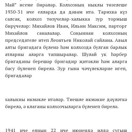
Май” исеме бирәләр. Колхозның ныклы төзелеше
1930-31 нче елларда да дәвам итә. Тарихка күз
салсак, колхоз төзүчеләр-халыкка зур тормыш
бирүчеләр: Михайлов Иван, Ильин Максим, парторг
Михайлов саналалар. Соңыннан колхозның
председателе итеп Леонтьев Николай сайлана. Авыл
алты бригадага бүленә һәм колхозда булган барлык
атларны аларга тапшыралар. Шулай ук һәрбер
бригаданы берешәр бригадир җитәкли һәм аларга
басу бүленеп бирелә. Зур гына чәчүлекләрне игеп,
бригадалар
халыкны икмәкле итәләр. Тиешле икмәкне дәүләткә
бирелә, ә клаганы колхозчыларга бүленеп бирелә.
1941 нче елның 22 нче июнендә илдә сугыш