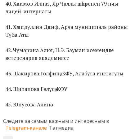
40. Хәкимов Илназ, Яр Чаллы шәһәренең 79 нчы
лицей-интернаты
41. Хәмидуллин Дәниф, Арча муниципаль районы
Түбән Аты
42. Чумарина Алия, Н.Э. Бауман исемендәге
ветеренария академиясе
43. Шакирова Гөлфинә, КФУ, Алабуга институты
44. Шиһапова Гөлүсә, КФУ
45. Юнусова Алинә
Следите за самым важным и интересным в
Telegram-канале
Татмедиа