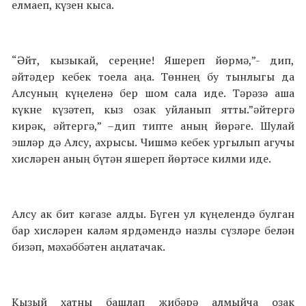
елмаеп, күзен кыса.
“Әйт, кызыкай, сереңне! Яшереп йөрмә,”- дип,
әйтәдер кебек тоела аңа. Төннең бу тынлыгы да
Алсуның күңеленә бер шом сала иде. Тәрәзә аша
күкне күзәтеп, кыз озак уйланып ятты.”әйтергә
кирәк, әйтергә,” –дип типте аның йөрәге. Шулай
эшләр дә Алсу, ахрысы. Чишмә кебек ургылып агучы
хисләрен аның бүтән яшереп йөртәсе килми иде.
Алсу ак бит кәгазе алды. Бүген ул күңелендә булган
бар хисләрен каләм ярдәмендә назлы сүзләре белән
бизәп, мәхәббәтен аңлатачак.
Кызый хатны башлап җибәрә алмыйча озак