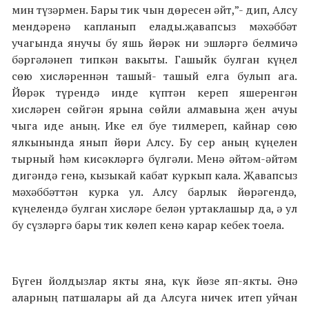
мин түзәрмен. Бары тик чын дөресен әйт,”- дип, Алсу
мендәренә капланып елады.җавапсыз мәхәббәт
учагында янучы бу яшь йөрәк ни эшләргә белмичә
бәргәләнеп типкән вакыты. Гашыйк булган күңел
сөю хисләреннән ташый- ташый елга булып ага.
Йөрәк түрендә инде күптән кереп яшеренгән
хисләрен сөйгән ярына сөйли алмавына җен ачуы
чыга иде аның. Ике ел буе тилмереп, кайнар сөю
ялкынында янып йөри Алсу. Бу сер аның күңелен
тырный һәм кисәкләргә бүлгәли. Менә әйтәм-әйтәм
дигәндә генә, кызыкай кабат куркып кала. Җавапсыз
мәхәббәттән курка ул. Алсу барлык йөрәгендә,
күңелендә булган хисләре белән уртаклашыр да, ә ул
бу сүзләргә бары тик көлеп кенә карар кебек тоела.
Бүген йолдызлар якты яна, күк йөзе яп-якты. Әнә
аларның патшалары ай да Алсуга ничек итеп уйчан