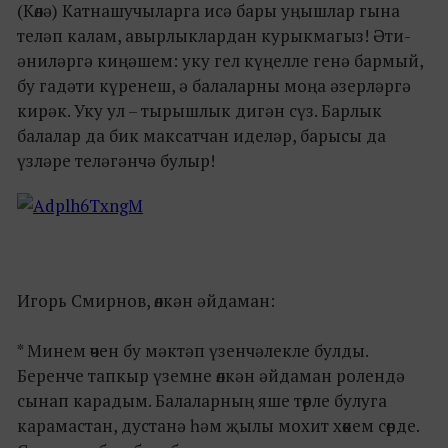
(Көлә) Катнашучыларга исә бары уңышлар гына
теләп калам, авырлыклардан курыкмагыз! Әти-
әниләргә киңәшем: уку гел күңелле генә бармый,
бу гадәти күренеш, ә балаларны моңа әзерләргә
кирәк. Уку ул – тырышлык дигән сүз. Барлык
балалар да бик максатчан иделәр, барысы да
үзләре теләгәнчә булыр!
Игорь Смирнов, өлкән әйдаман:
* Минем өчен бу мәктәп үзенчәлекле булды.
Беренче тапкыр үземне өлкән әйдаман ролендә
сынап карадым. Балаларның яше төрле булуга
карамастан, дустанә һәм җылы мохит хөкем сөрде.