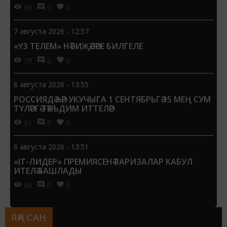
69
0
0
7 августа 2026 - 12:57
«ҮЗ ТЕЛЕМ» НӘТИҖӘЛӘРЕ БИЛГЕЛЕ
79
0
0
6 августа 2026 - 13:55
РОССИЯДӘ ҺӘР УКУЧЫГА 1 СЕНТЯБРЬГӘ 15 МЕҢ СУМ
ТҮЛӘРГӘ ТӘКЪДИМ ИТТЕЛӘР
91
0
0
6 августа 2026 - 13:51
«IT-ЛИДЕР» ПРЕМИЯСЕНӘ ГАРИЗАЛАР КАБУЛ
ИТЕЛӘ БАШЛАДЫ
80
0
0
ЯҢА САН