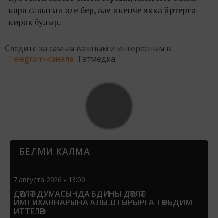
кара савытын әле бер, әле икенче якка йөртергә
кирәк булыр.
Следите за самым важным и интересным в
Telegram-канале
Татмедиа
БЕЛМИ КАЛМА
7 августа 2026 - 13:00
ДӘҮЛӘТ ДУМАСЫНДА БДИНЫ ДӘҮЛӘТ
ИМТИХАННАРЫНА АЛЫШТЫРЫРГА ТӘКЪДИМ
ИТТЕЛӘР