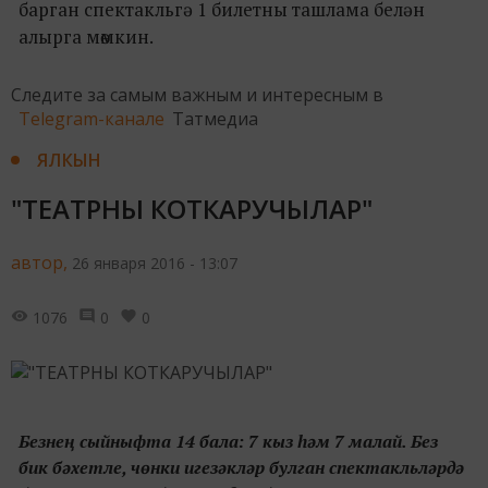
барган спектакльгә 1 билетны ташлама белән
алырга мөмкин.
Следите за самым важным и интересным в
Telegram-канале
Татмедиа
ЯЛКЫН
"ТЕАТРНЫ КОТКАРУЧЫЛАР"
автор,
26 января 2016 - 13:07
1076
0
0
Безнең сыйныфта 14 бала: 7 кыз һәм 7 малай. Без
бик бәхетле, чөнки игезәкләр булган спектакльләрдә