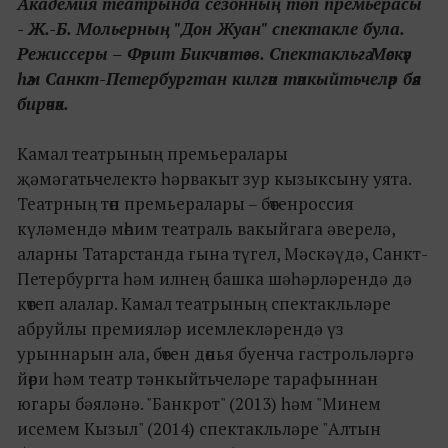
Академия театрында сезонның төп премьерасы
- Ж.-Б. Мольерның "Дон Жуан" спектакле була.
Режиссеры – Фәрит Бикчәнтәев. Спектакльгә Мәскәү
һәм Санкт-Петербургтан килгән тәнкыйтьчеләр бәя
бирәчәк.
Камал театрының премьералары
җәмәгатьчелектә һәрвакыт зур кызыксыну уята.
Театрның төп премьералары – бөтенроссия
күләмендә мөһим театраль вакыйгага әверелә,
аларны Татарстанда гына түгел, Мәскәүдә, Санкт-
Петербургта һәм илнең башка шәһәрләрендә дә
көтеп алалар. Камал театрының спектакльләре
абруйлы премияләр исемлекләрендә үз
урыннарын ала, бөтен дөнья буенча гастрольләргә
йөри һәм театр тәнкыйтьчеләре тарафыннан
югары бәяләнә. "Банкрот" (2013) һәм "Минем
исемем Кызыл" (2014) спектакльләре "Алтын