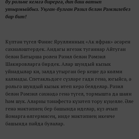
бу рольне кемгә бирергә, дип баш ватып
утырмыйбыз. Уңган-булган Рәзил белән Рәмзилебез
бар бит!
Күптән түгел Фәнис Яруллинның «Ак яфрак» әсәрен
сәхнәләштердек. Андагы игезәк туганнар Айтуган
белән Батырша ролен Рәзил белән Рәмзил
Шакировларга бирдек. Алар шундый кызык
уйнадылар ки, залда утырган бер кеше дә көлми
калмады. Спетакльдәге сүзләре гади генә, югыйсә, ә
рольгә шундый кызык итеп керә белделәр. Рәзил
белән Рәмзил сәхнәдә генә түгел, тормышта да шаян
һәм шук. Аларны тәнәфестә күзәтеп тору күңелле. Әле
генә мәктәпнең бер башында иделәр, күз ачып
йомарга өлгермисең, инде мәктәпнең икенче
башында пәйда булалар.