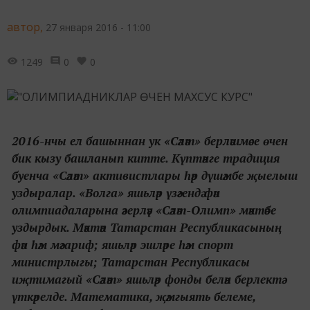
автор,
27 января 2016 - 11:00
1249
0
0
2016-нчы ел башыннан ук «Сәләт» берләшмәсе өчен
бик кызу башланып китте. Күптәнге традиция
буенча «Сәләт» активистлары һәр дүшәмбе җыелыш
уздыралар. «Волга» яшьләр үзәгендә фән
олимпиадаларына әзерләү «Сәләт-Олимп» мәктәбе
уздырдык. Мәктәп Татарстан Республикасының
фән һәм мәгариф; яшьләр эшләре һәм спорт
министрлыгы; Татарстан Республикасы
иҗтимагый «Сәләт» яшьләр фонды белән берлектә
үткәрелде. Математика, җәмгыять белеме,