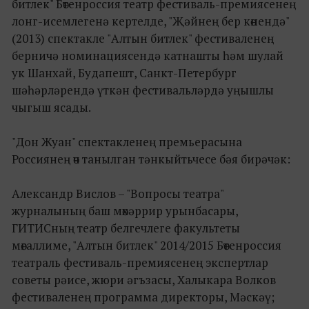
битлек" Бөтенроссия театр фестиваль-премиясенең
лонг-исемлегенә кертелде, "Җәйнең бер көнендә"
(2013) спектакле "Алтын битлек" фестиваленең
берничә номинациясендә катнашты һәм шулай
ук Шанхай, Будапешт, Санкт-Петербург
шәһәрләрендә үткән фестивальләрдә уңышлы
чыгыш ясады.
"Дон Жуан" спектакленең премьерасына
Россиянең өч танылган тәнкыйтьчесе бәя бирәчәк:
Александр Вислов – "Вопросы театра"
журналының баш мөхәррир урынбасары,
ГИТИСның театр белгечлеге факультеты
мөгаллиме, "Алтын битлек" 2014/2015 Бөтенроссия
театраль фестиваль-премиясенең экспертлар
советы рәисе, жюри әгъзасы, Халыкара Волков
фестиваленең программа директоры, Мәскәү;