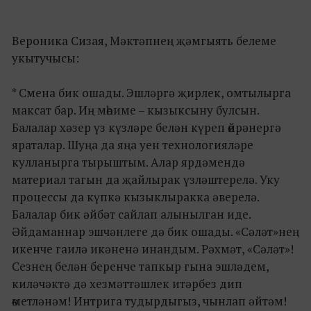
Вероника Сизая, Мәктәпнең җәмгыять белеме
укытучысы:
* Смена бик ошады. Эшләргә җирлек, омтылырга
максат бар. Иң мөһиме – кызыксыну булсын.
Балалар хәзер үз күзләре белән күреп өйрәнергә
яраталар. Шуңа да яңа уен технологияләре
кулланырга тырыштым. Алар ярдәмендә
материал тагын да җайлырак үзләштерелә. Уку
процессы да күпкә кызыклыракка әверелә.
Балалар бик әйбәт сайлап алынылган иде.
Әйдаманнар эшчәнлеге дә бик ошады. «Сәләт»нең
икенче гаилә икәненә инандым. Рәхмәт, «Сәләт»!
Сезнең белән беренче тапкыр гына эшләдем,
киләчәктә дә хезмәттәшлек итәрбез дип
өметләнәм! Интрига тудырдыгыз, чынлап әйтәм!