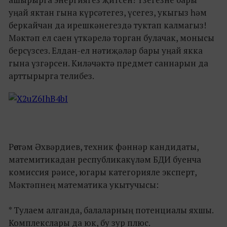
уңай яктан гына күрсәтегез, үсегез, укыгыз һәм
беркайчан да ирешкәнегездә туктап калмагыз!
Мәктәп ел саен үткәрелә торган булачак, монысы
берсүзсез. Елдан-ел нәтиҗәләр бары уңай якка
гына үзгәрсен. Киләчәктә предмет саннарын да
арттырырга телибез.
Рөстәм Әхвәрдиев, техник фәннәр кандидаты,
матемитикадан республикакүләм БДИ буенча
комиссия рәисе, югары категорияле эксперт,
Мәктәпнең математика укытучысы:
* Тулаем алганда, балаларның потенциалы яхшы.
Комплекслары да юк, бу зур плюс.