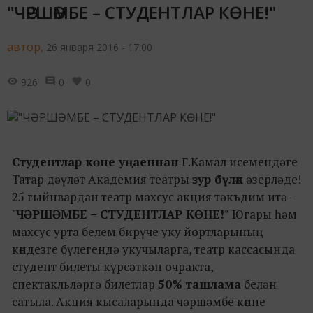
"ЧӘРШӘМБЕ – СТУДЕНТЛАР КӨНЕ!"
автор,
26 января 2016 - 17:00
926
0
0
Студентлар көне уңаеннан
Г.Камал исемендәге
Татар дәүләт Академия театры
зур бүләк
әзерләде!
25 гыйнвардан театр махсус акция тәкъдим итә –
"
ЧӘРШӘМБЕ – СТУДЕНТЛАР КӨНЕ!"
Югары һәм
махсус урта белем бирүче уку йортларының
көндезге бүлегендә укучыларга, театр кассасында
студент билеты күрсәткән очракта,
спектакльләргә билетлар
50% ташлама
белән
сатыла. Акция кысаларында чәршәмбе көнне