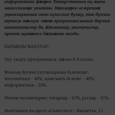
информатика фәннәрен Татарстанның иң яшхы
мөгаллимнәре укытты. Нәтиҗәләрен исә ирешкән
уңышларыннан гына күзаллап булыр, тик бүгенгә
шунысы мәгълүм: мәктәп программасыннан барлык
катнашучылар да, әйдаманнар, укытучылар,
проект җитәкчесе дә канәгать калды.
КЫЗЫКЛЫ ФАКТЛАР:
Уку-укыту программасы: көненә 8-9 сәгать.
Фәннәр буенча укучыларның бүленеше:
математика – 40%; җәмгыять белеме – 40%;
информатика – 20%.
Милли чагыштырма: татарлар – 65%, руслар – 35%.
Мәктәпнең иң әрсез «Сәләт»лесе – Виолетта, 13