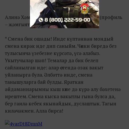
Алинә Хәмидуллина, катнашучы, Казан (профиль
– җәмгыять белеме):
* Смена бик ошады! Инде күптәннән мондый
смена кирәк иде дип саныйм. Чөнки биредә без
тулысынча үзебезне күрсәтә, үсә алабыз.
Укытучылар шәп! Темалар да бик белеп
сайланылган иде: алар өстендә озак вакыт
уйланырга була. Әлбәттә инде, смена
танышуларга бай булды. Яраткан
әйдаманнарымны кыш көне дә күрә алу бәхетенә
ирештем. Смена кыска вакытлы гына булса да,
бер гаилә кебек якынайдык, дуслаштык. Тагын
киләчәкмен. Алла бирса!