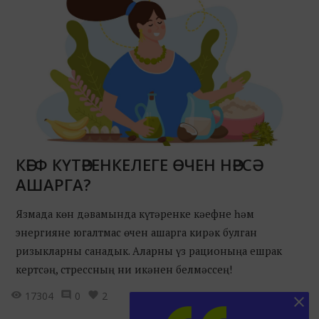
КӘЕФ КҮТӘРЕНКЕЛЕГЕ ӨЧЕН НӘРСӘ
АШАРГА?
Язмада көн дәвамында күтәренке кәефне һәм
энергияне югалтмас өчен ашарга кирәк булган
ризыкларны санадык. Аларны үз рационыңа ешрак
кертсәң, стрессның ни икәнен белмәссең!
17304
0
2