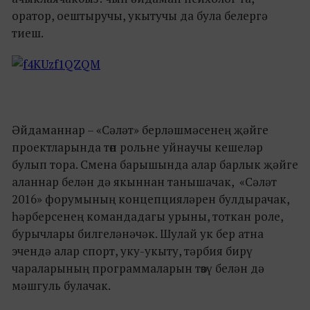
оратор, оештыручы, укытучы да була белергә
тиеш.
Әйдаманнар – «Сәләт» берләшмәсенең җәйге
проектларында төп рольне уйнаучы кешеләр
булып тора. Смена барышында алар барлык җәйге
аланнар белән дә якыннан танышачак, «Сәләт
2016» форумының концепцияләрен булдырачак,
һәрберсенең командадагы урыны, тоткан роле,
бурычлары билгеләнәчәк. Шулай ук бер атна
эчендә алар спорт, уку-укыту, тәрбия бирү
чараларының программаларын төзү белән дә
мәшгуль булачак.