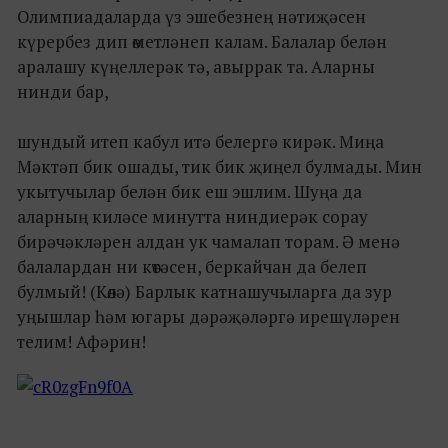
Олимпиадаларда үз эшебезнең нәтиҗәсен
күрербез дип өметләнеп калам. Балалар белән
аралашу күңеллерәк тә, авыррак та. Аларны
нинди бар,
шундый итеп кабул итә белергә кирәк. Миңа
Мәктәп бик ошады, тик бик җиңел булмады. Мин
укытучылар белән бик еш эшлим. Шуңа да
аларның киләсе минутта ниндиерәк сорау
бирәчәкләрен алдан ук чамалап торам. Ә менә
балалардан ни көтәсен, беркайчан да белеп
булмый! (Көлә) Барлык катнашучыларга да зур
уңышлар һәм югары дәрәҗәләргә ирешүләрен
телим! Афәрин!