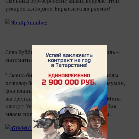
Сменаны бер-беребезне аңлап, күңелле итеп
үткәреп җибәрдек. Барыгызга да рәхмәт!
Сева Куйбиде, катнашучы, Әлмәт (профиль –
математика):
* Смена бик кызыклы иде. Бик күп кызыклы
кешеләр белән таныштым. Бу минем, гомумән,
фән аланнарында гына түгел, ә балалар
лагерендә беренче тапкыр катнашуым. Миңа
ошады! Укытучылар да, әйдаманнар да бик
мөлаем иде. Бик күп яңа әйберләр белдем.