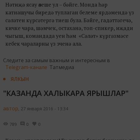
Нәтиҗә ясау өлеше ул – бәйге. Монда һәр
катнашучы биредә туплаган белеме ярдәмендә үз
сәләтен күрсәтергә тиеш була. Бәйге, гадәттәгечә,
кичке чара, шәмчек, остаханә, топ-спикер, иҗади
чыгыш, командада уен һәм «Сәләт» күргәзмәсе
кебек чараларны үз эченә ала.
Следите за самым важным и интересным в
Telegram-канале
Татмедиа
ЯЛКЫН
"КАЗАНДА ХАЛЫКАРА ЯРЫШЛАР"
автор,
27 января 2016 - 13:34
789
0
0