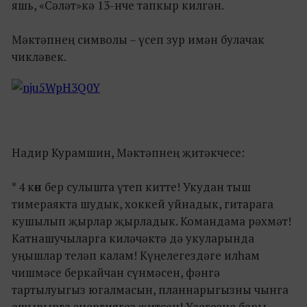
яшь, «Сәләт»кә 13-нче тапкыр килгән.
Мәктәпнең символы – үсеп зур имән булачак
чикләвек.
Надир Курамшин, Мәктәпнең җитәкчесе:
* 4 көн бер сулышта үтеп китте! Укудан тыш
тимераякта шудык, хоккей уйнадык, гитарага
кушылып җырлар җырладык. Командама рәхмәт!
Катнашучыларга киләчәктә дә укуларында
уңышлар теләп калам! Күңелегездәге илһам
чишмәсе беркайчан сүнмәсен, фәнгә
тартылуыгыз югалмасын, планнарыгызны чынга
ашырырга энергиягез җитсен! Үзегезне бары