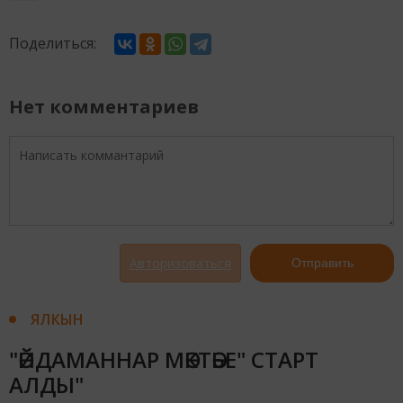
Поделиться:
Нет комментариев
Авторизоваться
Отправить
ЯЛКЫН
"ӘЙДАМАННАР МӘКТӘБЕ" СТАРТ
АЛДЫ"