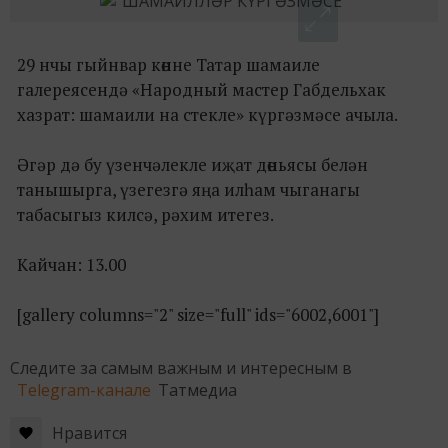
29 нчы гыйнвар көнне Татар шамаиле
галереясендә «Народный мастер Габдельхак
хазрат: шамаили на стекле» күргәзмәсе ачыла.
Әгәр дә бу үзенчәлекле иҗат дөньясы белән
танышырга, үзегезгә яңа илһам чыганагы
табасыгыз килсә, рәхим итегез.
Кайчан: 13.00
[gallery columns="2" size="full" ids="6002,6001"]
Следите за самым важным и интересным в
Telegram-канале
Татмедиа
Нравится