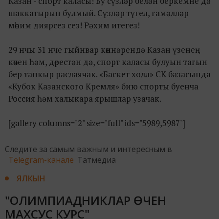
Казан - спорт каласы! Бу сүзләр белән беркемне дә
шаккатырып булмый. Сүзләр түгел, гамәлләр
мөһим диярсез сез! Рәхим итегез!
29 нчы 31 нче гыйнвар көннәрендә Казан үзенең
көчен һәм, дөрестән дә, спорт каласы булуын тагын
бер тапкыр раслаячак. «Баскет холл» СК базасында
«Кубок Казанского Кремля» бию спорты буенча
Россия һәм халыкара ярышлар узачак.
[gallery columns="2" size="full" ids="5989,5987"]
Следите за самым важным и интересным в
Telegram-канале
Татмедиа
ЯЛКЫН
"ОЛИМПИАДНИКЛАР ӨЧЕН
МАХСУС КУРС"