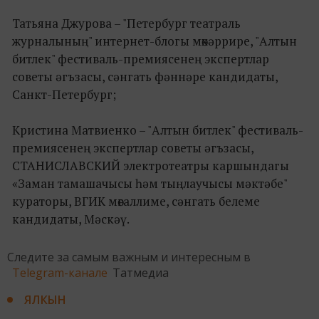
Татьяна Джурова – "Петербург театраль
журналының" интернет-блогы мөхәррире, "Алтын
битлек" фестиваль-премиясенең экспертлар
советы әгъзасы, сәнгать фәннәре кандидаты,
Санкт-Петербург;
Кристина Матвиенко – "Алтын битлек" фестиваль-
премиясенең экспертлар советы әгъзасы,
СТАНИСЛАВСКИЙ электротеатры каршындагы
«Заман тамашачысы һәм тыңлаучысы мәктәбе"
кураторы, ВГИК мөгаллиме, сәнгать белеме
кандидаты, Мәскәү.
Следите за самым важным и интересным в
Telegram-канале
Татмедиа
ЯЛКЫН