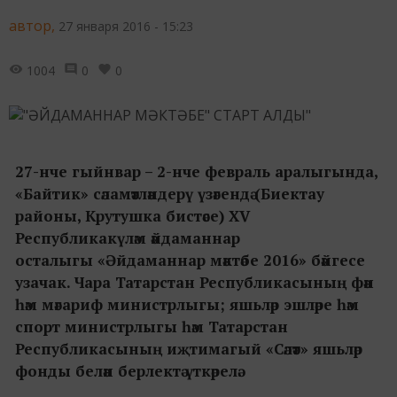
автор,
27 января 2016 - 15:23
1004
0
0
27-нче гыйнвар – 2-нче февраль аралыгында,
«Байтик» сәламәтләндерү үзәгендә (Биектау
районы, Крутушка бистәсе) XV
Республикакүләм әйдаманнар
осталыгы «Әйдаманнар мәктәбе 2016» бәйгесе
узачак. Чара Татарстан Республикасының фән
һәм мәгариф министрлыгы; яшьләр эшләре һәм
спорт министрлыгы һәм Татарстан
Республикасының иҗтимагый «Сәләт» яшьләр
фонды белән берлектә үткәрелә.