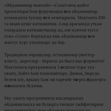
«Әйдаманнар мәктәбе» «Сәләт»нең җәйге
проектлары һәм форумнары өчен әйдаманнар
командасы туплау өчен оештырыла. Мәктәптә 200-
гә якын кеше катнашачак. Алар арасында үткән
еллардагы катнашучылар да, әле күптән түгел
генә «Сәләт» йортында яшь әйдаманнар өчен
махсус курс үткәннәре дә бар.
Традицион очрашулар, остаханәләр (мастер-
класс), дәресләр – барысы да быел яңа форматта!
Мәктәпнең программасы 3 өлештән тора: уку-
укыту, бәйге һәм планлаштыру. Димәк, биредә
белем алу, ярышу һәм эш тәртибе төзергә өйрәнергә
мөмкинлек булачак.
Уку-укыту программасы кысаларында
әйдаманлыкка ия булырга тиешле сыйфатларны
ачыклаячакбыз: чын әйдаман психолог та,