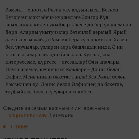
Рәмзил – спорт, ә Рәзил уку алдынгысы. Безнең
Күгәрчен мәктәбенә күршедәге Зәңгәр Күл
авылыннан килеп укыйлар. Икесе дә бер үк киемнән
йөри. Аларны укытучылар бөтенләй аермый. Ярый
әле быелгы җәйдә Рәмзил бераз үсеп киткән. Хәзер
без, укучылар, үзләрен аера башладык инде. Ә иң
кызыгы: алар гаиләдә биш бала. Күз алдына
китерәсезме, дүртесе – игезәкләр! Олы апалары
Илүзә исемле, кечкенә игезәкләре – Дәнис белән
Әлфис. Менә нинли бәхетле гаилә! Без Рәзил белән
Рәмзилнең дә, Дәнис белән Әлфиснең дә бәхетле,
тәүфыйклы булып үсүләрен телибез
Следите за самым важным и интересным в
Telegram-канале
Татмедиа
ЯЛКЫН