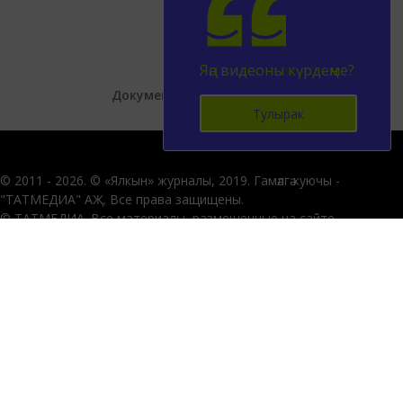
Яңа видеоны күрдеңме?
Документлар
Баш бит
Тулырак
© 2011 - 2026. © «Ялкын» журналы, 2019. Гамәлгә куючы -
"ТАТМЕДИА" АҖ. Все права защищены.
© ТАТМЕДИА. Все материалы, размещенные на сайте,
защищены законом.
Перепечатка, воспроизведение и распространение в любом
объеме информации,
размещенной на сайте, возможна только с письменного
согласия редакций СМИ.
При поддержке Республиканского агентства по печати и
массовым коммуникациям «ТАТМЕДИА».
Наименование СМИ: «Ялкын»
№ свидетельства о регистрации СМИ, дата: ЭЛ № ФС 77-67938