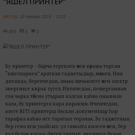
"ЯШЕЛ ПРИНТЕР"
автор,
26 января 2016 - 12:22
855
0
0
Бу принтер – барча тереклек өчен көрәшә торган
“яшелләрнең” яраткан гаджетыдыр, мөгаен. Ник
дигәндә, беренчедән, аның эшчәнлеге өчен электр
энергиясе кирәк түгел. Икенчедән, пешергәннән
соң чәркә төбенә утырып калган каһвә оныннан
кала, бу принтерга кара кирәкми. Өченчедән,
әлеге RITI принтеры баскан документлар һәр
тарафка каһвә исе таратып торачак. Бу гаджетның
бер генә ягы уңайсыз: ул гамәлгә килсен өчен, бер
кул белән кәгазь битен тартып, икенчесе белән