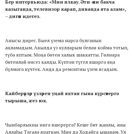
Бер интервьюда: «Мин ялкау. Әти-әни бакча
казыганда, телевизор карап, диванда ята алам»,
– дигән идегез.
Анысы дөрес. Быел үземә нәрсә булганын
аңламадым. Авылда үз кулларым белән койма тотып,
түбә яптым. Моңа бөтен халык шаккатты. Гөлнара
бөтенләй өнсез калды. Күптән түгел яшәргә яңа
бүлмәгә күчтек. Анда да ремонтны үзем ясадым.
Кайберәүләр үзләрен уңай яктан гына күрсәтергә
тырыша, ә сез юк.
Чынбарлыкны нигә яшерергә? Кеше бит җанлы, аны
Аллаһы Тәгалә яраткан. Мин дә Ходайга ышанам. Ул