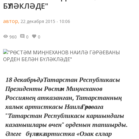
БҮЛӘКЛӘДЕ"
автор,
22 декабря 2015 - 10:06
960
0
0
18 декабрьдә, Татарстан Республикасы
Президенты Рөстәм Миңнеханов
Россиянең атказанган, Татарстанның
халык артисткасы Наилә Гәрәевага
"Татарстан Республикасы каршындагы
казанышлары өчен" орденын тапшырды.
Әлеге бүләккә артистка «Озак еллар