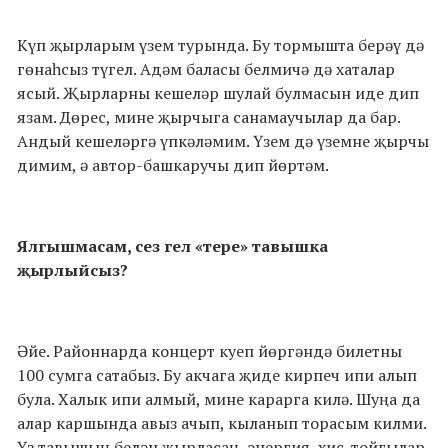
Күп җырларым үзем турында. Бу тормышта берәү дә
гөнаһсыз түгел. Адәм баласы белмичә дә хаталар
ясый. Җырларны кешеләр шулай булмасын иде дип
язам. Дөрес, мине җырчыга санамаучылар да бар.
Андый кешеләргә үпкәләмим. Үзем дә үземне җырчы
димим, ә автор-башкаручы дип йөртәм.
Ялгышмасам, сез гел «тере» тавышка
җырлыйсыз?
Әйе. Районнарда концерт куеп йөргәндә билетны
100 сумга сатабыз. Бу акчага җиде кирпеч ипи алып
була. Халык ипи алмый, мине карарга килә. Шуңа да
алар каршында авыз ачып, кыланып торасым килми.
Үз тавышың белән җырласаң, энергия, хис-тойгылар,