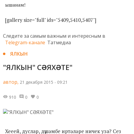
ышанам!
[gallery size="full" ids="5409,5410,5407"]
Следите за самым важным и интересным в
Telegram-канале
Татмедиа
ЯЛКЫН
"ЯЛКЫН" СƏЯХƏТЕ"
автор,
21 декабря 2015 - 09:21
910
0
0
Хееей, дуслар, дүшәмбе иртәләре ничек уза? Сез