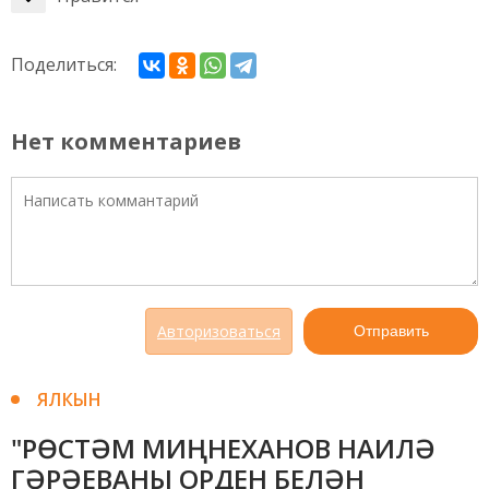
Поделиться:
Нет комментариев
Авторизоваться
Отправить
ЯЛКЫН
"РӨСТӘМ МИҢНЕХАНОВ НАИЛӘ
ГӘРӘЕВАНЫ ОРДЕН БЕЛӘН