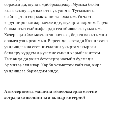
сорасам да, шунда җибәрмәделәр. Музыка белән
кызыксыну шул вакытта ук уянды. Тугызынчы
сыйныфтан соң мәктәпне ташладым. Ул чакта
«группировка»лар көчле иде, шуларга иярдем. Гәрчә
башлангыч сыйныфларда гел «биш»легә укыдым.
Хәзер аңлыйм: мәктәптән киткәч, бер ел вакытымны
әрәмгә уздырганмын. Берсендә газетада Казан театр
училищесына егет-кызларны укырга чакырган
белдерү күрдем дә үземне сынап карыйсы иттем.
Тик анда да укып бетерергә насыйп булмады.
Армиягә алдылар. Хәрби хезмәттән кайткач, кире
училищега бармадым инде.
Автосервиста машина төзекләндергән егетне
эстрада сәхнәсенә нинди юллар китерде?