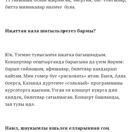
биттә мимикалар икенче
була.
Иҗаттан кала шөгыльләрегез бармы?
Юк. Үземне тулысынча иҗатка багышладым.
Концертлар оештырганда барысына да үзем йөрим:
барып сөйләшәм, афишалар, билетлар калдырып
кайтам. Мин гомер буе «рисковать» итәм. Быел, Алла
боерса, Казанда дүртенче «сольный» программаны
күрсәтергә җыенам. Узган ел концерт куярга дип
килдек, билетлар сатылмаган. Концерт башланды,
зал тулы иде.
Наил, шаукымлы яшьлек елларыннан соң