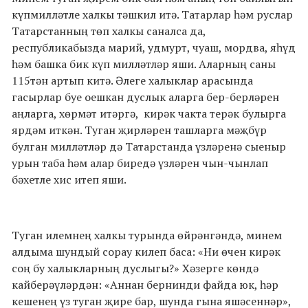
күпмилләтле халкы тәшкил итә. Татарлар һәм руслар
Татарстанның төп халкы саналса да,
республикабызда марий, удмурт, чуаш, мордва, яһүд
һәм башка бик күп милләтләр яши. Аларның саны
115тән артып китә. Әлеге халыклар арасында
гасырлар буе оешкан дуслык аларга бер-берләрен
аңларга, хөрмәт итәргә, кирәк чакта терәк булырга
ярдәм иткән. Туган җирләрен ташларга мәҗбүр
булган милләтләр дә Татарстанда үзләренә сыеныр
урын таба һәм алар биредә үзләрен чын-чынлап
бәхетле хис итеп яши.
Туган илемнең халкы турында өйрәнгәндә, минем
алдыма шундый сорау килеп баса: «Ни өчен кирәк
соң бу халыкларның дуслыгы?» Хәзерге көндә
кайберәүләрдән: «Аннан бернинди файда юк, һәр
кешенең үз туган җире бар, шунда гына яшәсеннәр»,