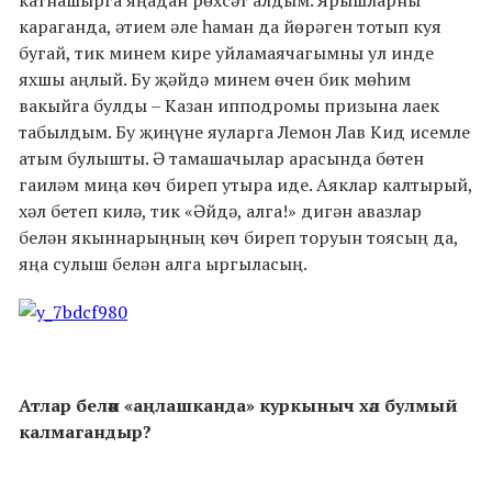
караганда, әтием әле һаман да йөрәген тотып куя
бугай, тик минем кире уйламаячагымны ул инде
яхшы аңлый. Бу җәйдә минем өчен бик мөһим
вакыйга булды – Казан ипподромы призына лаек
табылдым. Бу җиңүне яуларга Лемон Лав Кид исемле
атым булышты. Ә тамашачылар арасында бөтен
гаиләм миңа көч биреп утыра иде. Аяклар калтырый,
хәл бетеп килә, тик «Әйдә, алга!» дигән авазлар
белән якыннарыңның көч биреп торуын тоясың да,
яңа сулыш белән алга ыргыласың.
Атлар белән «аңлашканда» куркыныч хәл булмый
калмагандыр?