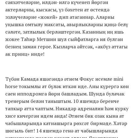
сәяхәтчеләрне, илдән-илгә күченеп йөргән
актерларны, кыскасы, үз бәхетен ат өстендә
эзләүчеләрне «жокей» дип атаганнар. Аларны
уңышка омтылу максаты, авырлыкларны җиңә белү
сәләте, затлылык берләштергән. Казанның иң яшь
жокее Таһир Метшин шул сыйфатларга ия булган
безнең заман герое. Кызларча әйтсәк, «акбүз аттагы
ак принц» инде!
Түбән Камада яшәгәндә әтием Фокус исемле mini
horse токымлы ат бүләк иткән иде. Аны күрергә көн
саен ипподромга йөри башладым. Шунда булачак
тренерым белән таныштым. 10 яшемдә беренче
тапкыр атта чаптым. Никадәр адреналин һәм курку
хисе кичергән идем анда! Әтием бик озак кына ат
чабышларында катнашырга рөхсәт бирмәде. Хәтәр
шөгыль бит! 14 яшемдә генә ат чабышларында
катнашырга яңадан рөхсәт алдым. Ярышларны