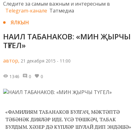
Следите за самым важным и интересным в
Telegram-канале
Татмедиа
ЯЛКЫН
НАИЛ ТАБАНАКОВ: «МИН ҖЫРЧЫ
ТҮГЕЛ»
автор,
21 декабря 2015 - 11:00
1346
0
0
«ФАМИЛИЯМ ТАБАНАКОВ БУЛГАЧ, МӘКТӘПТӘ
ТӘБӘНӘК ДИЯЛӘР ИДЕ. ҮСӘ ТӨШКӘЧ, ТАБАК
БУЛДЫМ. ХӘЗЕР ДӘ КҮПЛӘР ШУЛАЙ ДИП ЭНДӘШӘ»