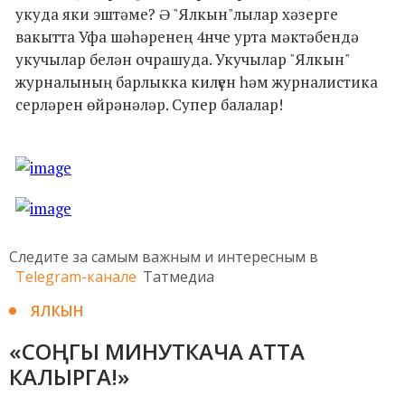
укуда яки эштәме? Ə "Ялкын"лылар хәзерге
вакытта Уфа шәһәренең 4нче урта мәктәбендә
укучылар белән очрашуда. Укучылар "Ялкын"
журналының барлыкка килүен һәм журналистика
серләрен өйрәнәләр. Супер балалар!
Следите за самым важным и интересным в
Telegram-канале
Татмедиа
ЯЛКЫН
«СОҢГЫ МИНУТКАЧА АТТА
КАЛЫРГА!»