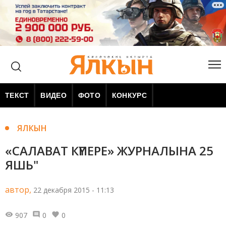
ТЕКСТ
ВИДЕО
ФОТО
КОНКУРС
ЯЛКЫН
«САЛАВАТ КҮПЕРЕ» ЖУРНАЛЫНА 25
ЯШЬ"
автор,
22 декабря 2015 - 11:13
907
0
0