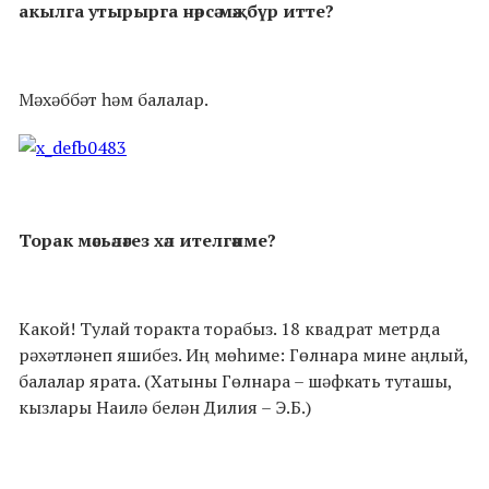
акылга утырырга нәрсә мәҗбүр итте?
Мәхәббәт һәм балалар.
Торак мәсьәләгез хәл ителгәнме?
Какой! Тулай торакта торабыз. 18 квадрат метрда
рәхәтләнеп яшибез. Иң мөһиме: Гөлнара мине аңлый,
балалар ярата. (Хатыны Гөлнара – шәфкать туташы,
кызлары Наилә белән Дилия – Э.Б.)