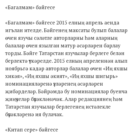
«Багалмам» бәйгесе
«Багалмам» бәйгесе 2015 елның апрель аенда
игълан ителде. Бәйгенең максаты булып балалар
өчен язучы сәләтле авторларны һәм аларның
балалар өчен язылган матур әсәрләрен барлау
торды. Бәйге Татарстан язучылар берлеге белән
берлектә үткәрелде. 2015 елның апреленнән алып
ноябрьгә кадәр авторлар балалар өчен «Иң яхшы
хикәя», «Иң яхшы әкият», «Иң яхшы шигырь»
номинацияләренә үзләренең әсәрләрен
җибәрделәр. Бәйрәмдә бу номинацияләр буенча
җиңүчеләр бүләкләнәчәк. Алар редакциянең һәм
Татарстан язучылар берлегенең истәлекле
бүләкләренә ия булачак.
«Китап сере» бәйгесе