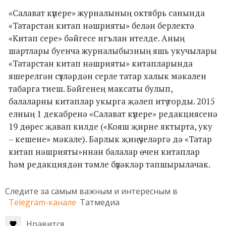
«Салават күпере» журналының октябрь санында
«Татарстан китап нәшрияты» белән берлектә
«Китап сере» бәйгесе игълан ителде. Аның
шартлары буенча журналыбызның яшь укучылары
«Татарстан китап нәшрияты» китапларында
яшерелгән сүзләрдән серле татар халык мәкален
табарга тиеш. Бәйгенең максаты булып,
балаларны китаплар укырга җәлеп итү торды. 2015
елның 1 декабренә «Салават күпере» редакциясенә
19 дөрес җавап килде («Кояш җирне яктырта, уку
– кешене» мәкале). Барлык җиңүчеләргә дә «Татар
китап нәшрияты»ннан балалар өчен китаплар
һәм редакциядән тәмле бүләкләр тапшырылачак.
Следите за самым важным и интересным в
Telegram-канале
Татмедиа
Нравится