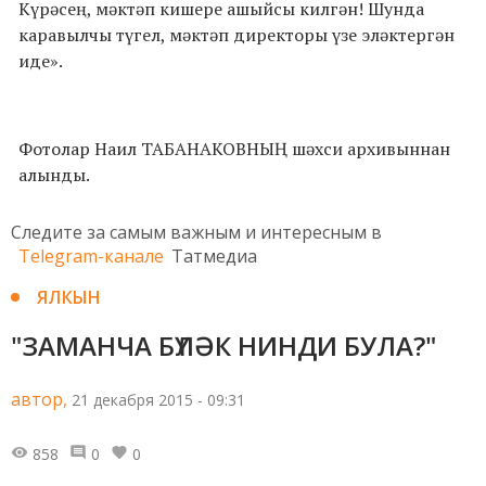
Күрәсең, мәктәп кишере ашыйсы килгән! Шунда
каравылчы түгел, мәктәп директоры үзе эләктергән
иде».
Фотолар Наил ТАБАНАКОВНЫҢ шәхси архивыннан
алынды.
Следите за самым важным и интересным в
Telegram-канале
Татмедиа
ЯЛКЫН
"ЗАМАНЧА БҮЛӘК НИНДИ БУЛА?"
автор,
21 декабря 2015 - 09:31
858
0
0