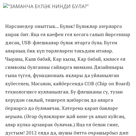
Нәрсәнедер оныттык... Бүләк! Бүләкләр әзерләргә
кирәк бит. Яңа ел кәефен гел кесәгә салып йөрсеннәр
дисәң,
USB-флешкалар бүләк итәргә була. Бүген
аларның бик күп төрлеләрен тәкъдим итәләр.
Чыршы, Кыш бабай, Кар кызы, Кар бабай, киләсе ел
символы булганны сайларга мөмкин. Дизайннары
гына түгел, функциональ яклары да уйланылган
күбесенең. Мәсәлән, кайберсендә COB (Chip on Board)
технологиясе кулланылган. Бу флешканы су, тузан
керүдән саклый, төшереп җибәрсәң дә аларга
бернәрсә дә булмаячак. Хәтеренә карап бәяләре
аерыла. (Әгәр бүләкләрне җәй көне үк алып куйсаң,
алар күпкә арзанрак булачак.) Яңа ел белән сине,
дустым! 2012 елда да, шушы биттә очрашырбыз дип