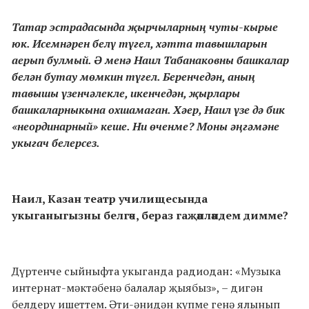
Татар эстрадасында җырчыларның чуты-кырые
юк. Исемнәрен белү түгел, хәтта тавышларын
аерып булмый. Ә менә Наил Табанаковны башкалар
белән бутау мөмкин түгел. Беренчедән, аның
тавышы үзенчәлекле, икенчедән, җырлары
башкаларныкына охшамаган. Хәер, Наил үзе дә бик
«неординарный» кеше. Ни өченме? Моны әңгәмәне
укыгач белерсез.
Наил, Казан театр училищесында
укыганыгызны белгәч, бераз гаҗәпләндем димме?
Дүртенче сыйныфта укыганда радиодан: «Музыка
интернат-мәктәбенә балалар җыябыз», – дигән
белдерү ишеттем. Әти-әнидән күпме генә ялынып