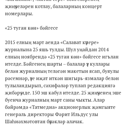
җиңүчеләрен котлау, балаларның концерт
номерлары.
«25 туган көн» бәйгесе
2015 елның март аенда «Салават күпере»
журналына 25 яшь тулды. Шул уңайдан 2014
елның ноябрендә «25 туган көн» бәйгесе игълан
ителде. Бәйгенең шарты – балалар үз куллары
белән журналның теләгән макетын ясап, буяулы
рәсемнәр, үзе иҗат иткән шигырь-язмалар белән
тулыландырып, сәхифәләр туплап редакциягә
җибәрү иде. 150 эш кабул ителде. 25 җиңүченең эше
буенча журналның март саны чыкты. Алар
бәйрәмдә «Татмедиа» акционерлык җәмгыяте
генераль директоры Фәрит Ильдус улы
Шаһиәхмәтовтан бүләкләр алачак.