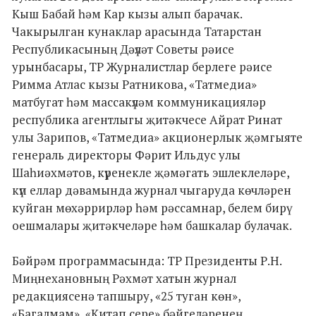
Кыш Бабай һәм Кар кызы алып барачак.
Чакырылган кунаклар арасында Татарстан
Республикасының Дәүләт Советы рәисе
урынбасары, ТР Журналистлар берлеге рәисе
Римма Атлас кызы Ратникова, «Татмедиа»
матбугат һәм массакүләм коммуникацияләр
республика агентлыгы җитәкчесе Айрат Ринат
улы Зарипов, «Татмедиа» акционерлык җәмгыяте
генераль директоры Фәрит Ильдус улы
Шаһиәхмәтов, күренекле җәмәгать эшлеклеләре,
күп еллар дәвамында журнал чыгаруда көчләрен
куйган мөхәррирләр һәм рәссамнар, белем бирү
оешмалары җитәкчеләре һәм башкалар булачак.
Бәйрәм программасында: ТР Президенты Р.Н.
Миңнехановның Рәхмәт хатын журнал
редакциясенә тапшыру, «25 туган көн»,
«Багалмам», «Китап сере» бәйгеләренең