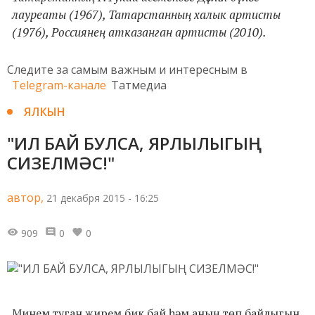
лауреаты
(
1967
)
,
Татарстанның халык артисты
(
1976
)
, Россиянең атказанган артисты
(
2010
)
.
Следите за самым важным и интересным в
Telegram-канале
Татмедиа
ЯЛКЫН
"ИЛ БАЙ БУЛСА, ЯРЛЫЛЫГЫҢ
СИЗЕЛМӘС!"
автор,
21 декабря 2015 - 16:25
909
0
0
Минем туган җирем бик бай һәм аның төп байлыгын