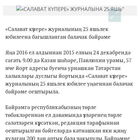
«Салават күпере» журналының 25 яшьлек
юбилеена багышланган балачак бәйрәме
Яңа 2016 ел алдыннан 2015 елның 24 декабрендә
сәгать 9.00 дә Казан шәһәре, Павлюхин урамы, 57
нче йорт адресы буенча урнашкан Татарстан
халыклары дуслыгы йортында «Салават күпере»
журналының 25 яшьлек юбилее уңаеннан балачак
бәйрәме оештырыла.
Бәйрәмгә республикабызның төрле
төбәкләреннән ел дәвамында үзләренең төрле
сәләтләрен күрсәткән, редакция тарафыннан
оештырылган бәйгеләрдә катнашкан яки җиңү
яулаган 200 дән артык бала чакырулы. Бәйрәмне