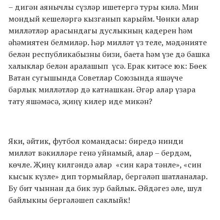
– дигән аянычлы сүзләр ишетергә туры килә. Мин
мондый кешеләргә кызганып карыйм. Чөнки алар
милләтләр арасындагы дуслыкның кадерен һәм
әһәмиятен белмиләр. Һәр милләт үз теле, мәдәнияте
белән республикабызны бизи, баета һәм үзе дә башка
халыклар белән аралашып
үсә. Ерак китәсе юк: Бөек
Ватан сугышында Советлар Союзында яшәүче
барлык милләтләр дә катнашкан. Әгәр алар үзара
тату яшәмәсә, җиңү килер иде микән?
Яки, әйтик, футбол командасы: биредә нинди
милләт вәкилләре генә уйнамый, алар – бердәм,
көчле. Җиңү килгәндә алар
«син кара тәнле», «син
кысык күзле» дип тормыйлар, бергәләп шатланалар.
Бу бит чыннан да бик зур байлык. Әйдәгез әле, шул
байлыкны бергәләшеп саклыйк!