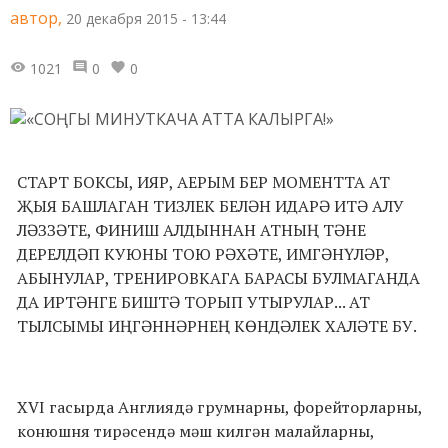
автор,
20 декабря 2015 - 13:44
1021
0
0
СТАРТ БОКСЫ, ИЯР, АЕРЫМ БЕР МОМЕНТТА АТ
ҖЫЯ БАШЛАГАН ТИЗЛЕК БЕЛӘН ИДАРӘ ИТӘ АЛУ
ЛӘЗЗӘТЕ, ФИНИШ АЛДЫННАН АТНЫҢ ТӘНЕ
ДЕРЕЛДӘП КУЮНЫ ТОЮ РӘХӘТЕ, ИМГӘНҮЛӘР,
АБЫНУЛАР, ТРЕНИРОВКАГА БАРАСЫ БУЛМАГАНДА
ДА ИРТӘНГЕ БИШТӘ ТОРЫП УТЫРУЛАР... АТ
ТЫЛСЫМЫ ИҢГӘННӘРНЕҢ КӨНДӘЛЕК ХАЛӘТЕ БУ.
XVI гасырда Англиядә грумнарны, форейторларны,
конюшня тирәсендә мәш килгән малайларны,