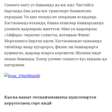
Сәхнәгә чыгу уе башымда да юк иде. Чистайга
барганда бик каты юл-транспорт һәлакәтенә
очрадым. Ун көн эчендә өч операция ясадылар.
Хастаханәдә ятканда, башка кешеләр башкаруында
үземнең җырларны ишеттем. Мин ул җырларны
«Айфара» төркеме солисты, якташым Фәнис
Мортазинга биргән идем. Хастаханәдән чыкканда
табиблар авыр күтәрергә, физик эш башкарырга
кушмагач, җырлар язарга керештем. Шуннан иҗат
ачыла башлады. Хәзер үземне сәхнәсез күз алдына да
китермим.
Кыска вакыт эчендә тамашачы күңеленә үтеп
керүегезнең сере нидә?