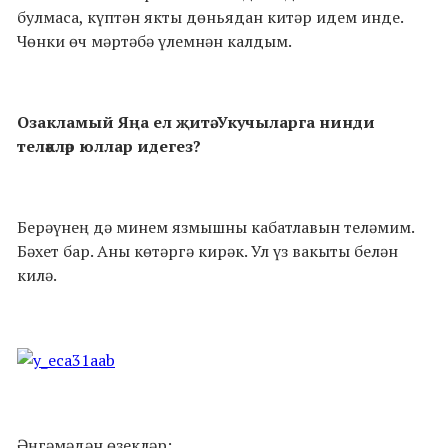
булмаса, күптән якты дөньядан китәр идем инде.
Чөнки өч мәртәбә үлемнән калдым.
Озакламый Яңа ел җитә. Укучыларга нинди
теләкләр юллар идегез?
Берәүнең дә минем язмышны кабатлавын теләмим.
Бәхет бар. Аны көтәргә кирәк. Ул үз вакыты белән
килә.
Әң
гәмәдән өзекләр: