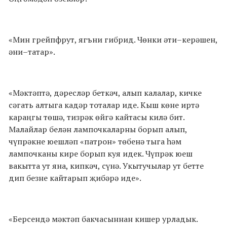
«Мин грейпфрут, ягъни гибрид. Чөнки әти–керәшен,
әни–татар».
«Мәктәптә, дәресләр беткәч, алып калалар, кичке
сәгать алтыга кадәр тоталар иде. Кыш көне иртә
караңгы төшә, тизрәк өйгә кайтасы килә бит.
Малайлар белән лампочкаларны борып алып,
чүпрәкне юешләп «патрон» төбенә тыга һәм
лампочканы кире борып куя идек. Чүпрәк юеш
вакытта ут яна, кипкәч, сүнә. Укытучылар ут бетте
дип безне кайтарып җибәрә иде».
«Берсендә мәктәп бакчасыннан кишер урладык.