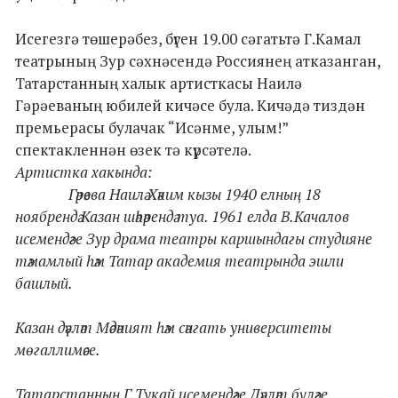
Исегезгә төшерәбез, бүген 19.00 сәгатьтә Г.Камал
театрының Зур сәхнәсендә Россиянең атказанган,
Татарстанның халык артисткасы Наилә
Гәрәеваның юбилей кичәсе була. Кичәдә тиздән
премьерасы булачак “Исәнме, улым!”
спектакленнән өзек тә күрсәтелә.
Артистка хакында:
Гәрәева Наилә Хәким кызы 1940 елның 18
ноябрендә Казан шәһәрендә туа. 1961 елда В.Качалов
исемендәге Зур драма театры каршындагы студияне
тәмамлый һәм Татар академия театрында эшли
башлый.
Казан дәүләт Мәдәният һәм сәнгать университеты
мөгаллимәсе.
Татарстанның Г.Тукай исемендәге Дәүләт бүләге