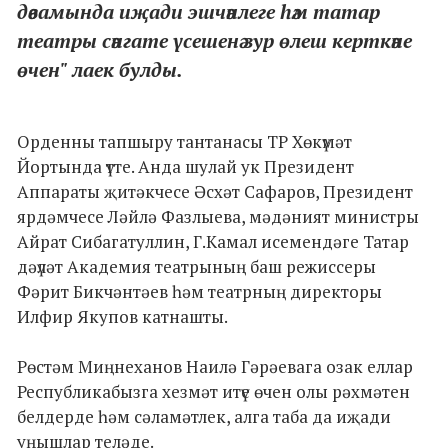
дәвамында иҗади эшчәнлеге һәм татар
театры сәнгате үсешенә зур өлеш керткәне
өчен" лаек булды.
Орденны тапшыру тантанасы ТР Хөкүмәт
Йортында үтте. Анда шулай ук Президент
Аппараты җитәкчесе Әсхәт Сафаров, Президент
ярдәмчесе Ләйлә Фазлыева, мәдәният министры
Айрат Сибагатуллин, Г.Камал исемендәге Татар
дәүләт Академия театрының баш режиссеры
Фәрит Бикчәнтәев һәм театрның директоры
Илфир Якупов катнашты.
Рөстәм Миңнеханов Наилә Гәрәевага озак еллар
Республикабызга хезмәт итүе өчен олы рәхмәтен
белдерде һәм сәламәтлек, алга таба да иҗади
уңышлар теләде.