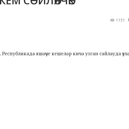
КЕМ СӨЙЛӘЯЧӘК
1151
. Республикада яшәүче кешеләр кичә узган сайлауда үзл