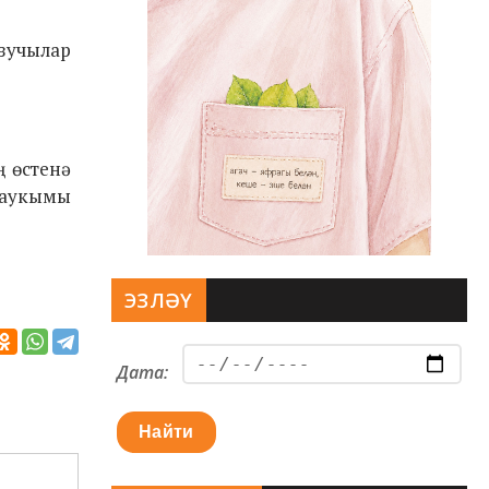
зучылар
 өстенә
шаукымы
ЭЗЛӘҮ
Дата:
Найти