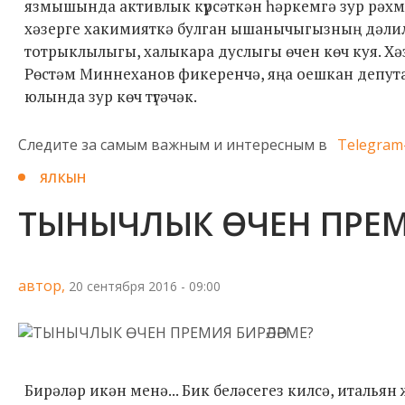
язмышында активлык күрсәткән һәркемгә зур рәхмәт
хәзерге хакимияткә булган ышанычыгызның дәлил
тотрыклылыгы, халыкара дуслыгы өчен көч куя. Хә
Рөстәм Миннеханов фикеренчә, яңа оешкан депута
юлында зур көч түгәчәк.
Следите за самым важным и интересным в
Telegram
ЯЛКЫН
ТЫНЫЧЛЫК ӨЧЕН ПРЕМИ
автор,
20 сентября 2016 - 09:00
Бирәләр икән менә... Бик беләсегез килсә, италья