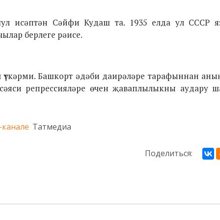
шул исәптән Сәйфи Кудаш та. 1935 елда ул СССР я
чылар берлеге рәисе.
үткәрми. Башкорт әдәби даирәләре тарафыннан аның
 сәяси репрессияләре өчен җаваплылыкны аудару 
-канале
Татмедиа
Поделиться: