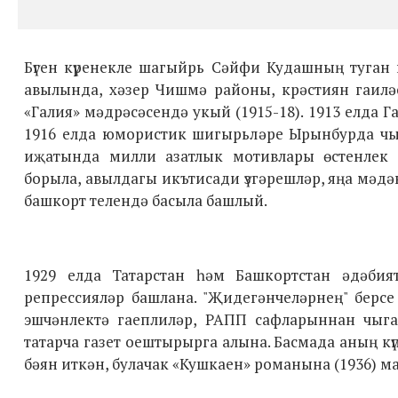
Бүген күренекле шагыйрь Сәйфи Кудашның туган 
авылында, хәзер Чишмә районы, крәстиян гаиләс
«Галия» мәдрәсәсендә укый (1915-18). 1913 елда
1916 елда юмористик шигырьләре Ырынбурда чы
иҗатында милли азатлык мотивлары өстенлек 
борыла, авылдагы икътисади үзгәрешләр, яңа мәд
башкорт телендә басыла башлый.
1929 елда Татарстан һәм Башкортстан әдәби
репрессияләр башлана. "Җидегәнчеләрнең" берс
эшчәнлектә гаеплиләр, РАПП сафларыннан чыга
татарча газет оештырырга алына. Басмада аның кү
бәян иткән, булачак «Кушкаен» романына (1936) ма