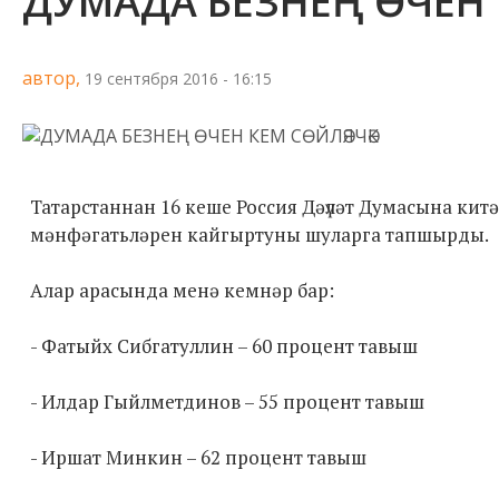
ДУМАДА БЕЗНЕҢ ӨЧЕН 
автор,
19 сентября 2016 - 16:15
Татарстаннан 16 кеше Россия Дәүләт Думасына китә
мәнфәгатьләрен кайгыртуны шуларга тапшырды.
Алар арасында менә кемнәр бар:
- Фатыйх Сибгатуллин – 60 процент тавыш
- Илдар Гыйлметдинов – 55 процент тавыш
- Иршат Минкин – 62 процент тавыш