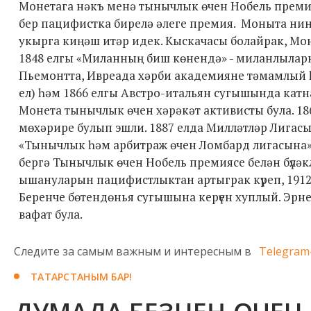
Монетага нәкъ менә тынычлык өчен Нобель премия
бер пацифистка бирелә әлеге премия. Моныта ни
укырга киңәш итәр идек. Кыскачасы болайрак, Моне
1848 елгы «Миланның биш көнендә» - миланлылар
Пьемонтта, Ивреада хәрби академияне тәмамлый 
ел) һәм 1866 елгы Австро-итальян сугышында катн
Монета тынычлык өчен хәрәкәт активисты була. 186
мөхәрире булып эшли. 1887 елда Милләтләр Лига
«Тынычлык һәм арбитраж өчен Ломбард лигасына» ни
бергә Тынычлык өчен Нобель премиясе белән бүләк
ышануларын пацифистлыктан артыграк күреп, 1912
Беренче бөтендөнья сугышына керүен хуплый. Эрн
вафат була.
Следите за самым важным и интересным в
Telegram
ТАТАРСТАНЫМ БАР!