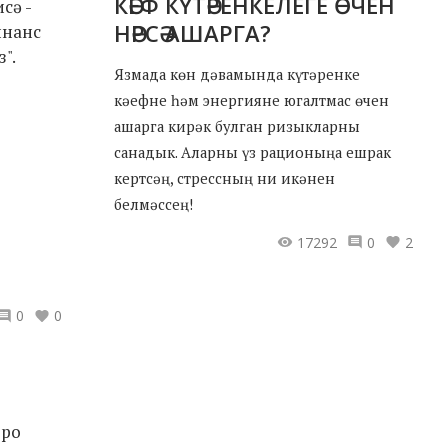
КӘЕФ КҮТӘРЕНКЕЛЕГЕ ӨЧЕН
сә -
НӘРСӘ АШАРГА?
инанс
".
Язмада көн дәвамында күтәренке
кәефне һәм энергияне югалтмас өчен
ашарга кирәк булган ризыкларны
санадык. Аларны үз рационыңа ешрак
кертсәң, стрессның ни икәнен
белмәссең!
17292
0
2
0
0
оро