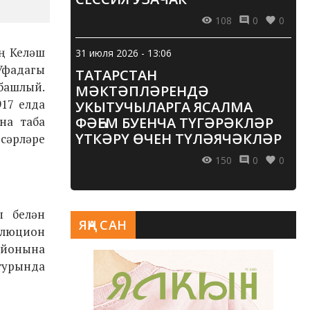
108
0
0
ң Келәш
31 июля 2026 - 13:06
 Уфадагы
ТАТАРСТАН
 башлый.
МӘКТӘПЛӘРЕНДӘ
17 елда
УКЫТУЧЫЛАРГА ЯСАЛМА
на таба
ФӘҺЕМ БУЕНЧА ТҮГӘРӘКЛӘР
ҮТКӘРҮ ӨЧЕН ТҮЛӘЯЧӘКЛӘР
әсәрләре
150
0
0
ы белән
ЯҢА САН
олюцион
айонына
 турында