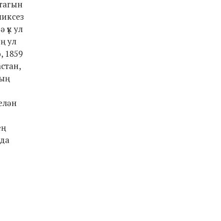
 тагын
шиксез
 үк ул
ң ул
 1859
стан,
ның
елән
ең
нда