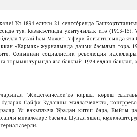
көне! Ул 1894 елның 21 сентябрендә Башкортстанны
ендә туа. Казакъстанда укытучылык итә (1913-15).
 Габдулла Тукай һәм Мәҗит Гафури йогынтысында яза
ккан «Кармак» журналында даими басылып тора. 19
итә. Соңыннан социалистик революция идеаллары
әни тормыш турында яза башлый. 1924 елдан башлап, 
ятларында "Җидегәнчелек"кә каршы көрәш сылтав
е буларак Сәйфи Кудашны милләтчелектә, контррев
ралар. Ул вакытлыча Уфадан китеп бара, Кыйгы р
псанлы мәкаләләре басыла. Шунда яшәп, күмәкләштерү
териал әзерли.