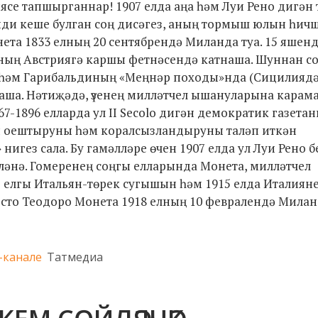
се тапшырганнар! 1907 елда аңа һәм Луи Рено дигән
нди кеше булган соң дисәгез, аның тормыш юлын һич
та 1833 елның 20 сентябрендә Миланда туа. 15 яшендә
ның Австриягә каршы фетнәсендә катнаша. Шуннан со
һәм Гарибальдиның «Меңнәр походы»нда (Сицилиядә,
аша. Нәтиҗәдә, үзенең милләтчел ышануларына карама
7-1896 елларда ул II Secolo дигән демократик газета
сы оештыруны һәм коралсызландыруны таләп иткән
гез сала. Бу гамәлләре өчен 1907 елда ул Луи Рено б
ләнә. Гомеренең соңгы елларында Монета, милләтчел
 елгы Итальян-төрек сугышын һәм 1915 елда Италиян
есто Теодоро Монета 1918 елның 10 февралендә Мила
-канале
Татмедиа