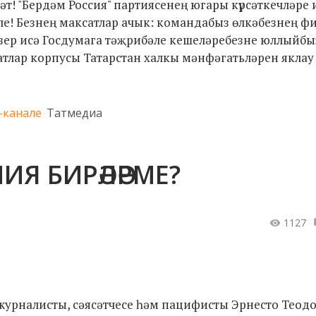
! "Бердәм Россия" партиясенең югары күрсәткечләре и
е! Безнең максатлар ачык: командабыз өлкәбезнең ф
зер исә Госдумага тәҗрибәле кешеләребезне юллыйбыз
тлар корпусы Татарстан халкы мәнфәгатьләрен яклау
-канале
Татмедиа
Я БИРӘЛӘРМЕ?
1127
н журналисты, сәясәтчесе һәм пацифисты Эрнесто Теод