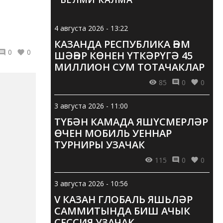
4 августа 2026 - 13:22
КАЗАНДА РЕСПУБЛИКА ҺӘМ
0
0
ШӘҺӘР КӨНЕН ҮТКӘРҮГӘ 45
МИЛЛИОН СУМ ТОТАЧАКЛАР
85
0
0
3 августа 2026 - 11:00
ТҮБӘН КАМАДА ЯШҮСМЕРЛӘР
ӨЧЕН МОБИЛЬ УЕННАР
ТУРНИРЫ УЗАЧАК
115
0
0
3 августа 2026 - 10:56
V КАЗАН ГЛОБАЛЬ ЯШЬЛӘР
САММИТЫНДА БИШ АЧЫК
СЕССИЯ УЗАЧАК