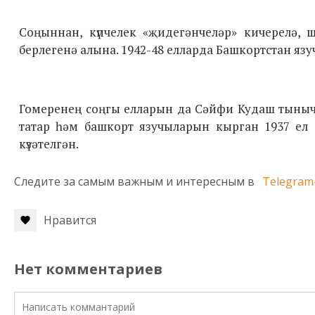
Соңыннан, күпчелек «җидегәнчеләр» кичерелә, 
берлегенә алына. 1942-48 елларда Башкортстан язу
Гомеренең соңгы елларын да Сәйфи Кудаш тыныч 
татар һәм башкорт язучыларын кырган 1937 ел
күзәтелгән.
Следите за самым важным и интересным в
Telegram
Нравится
Нет комментариев