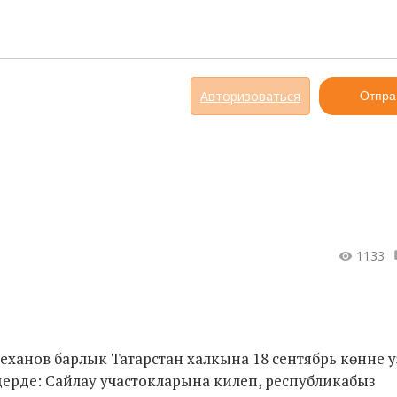
Авторизоваться
Отпра
1133
ханов барлык Татарстан халкына 18 сентябрь көнне у
дерде: Сайлау участокларына килеп, республикабыз