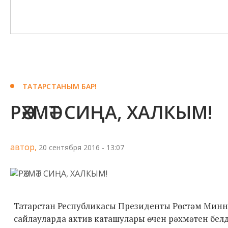
ТАТАРСТАНЫМ БАР!
РӘХМӘТ СИҢА, ХАЛКЫМ!
автор,
20 сентября 2016 - 13:07
Татарстан Республикасы Президенты Рөстәм Минне
сайлауларда актив каташулары өчен рәхмәтен бел