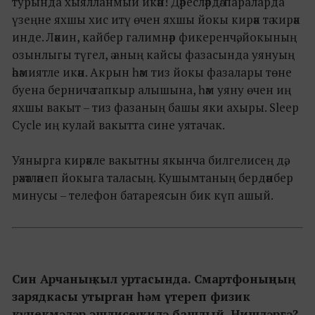
турында хыялланмый икән! Дәресләрдә/параларда
үзеңне яхшы хис итү өчен яхшы йокы кирәк тә кирәк
инде. Ләкин, кайбер галимнәр фикеренчә, йокының
озынлыгы түгел, ә аның кайсы фазасында уянуың
әһәмиятле икән. Акрын һәм тиз йокы фазалары төне
буена берничә тапкыр алышына, һәм уяну өчен иң
яхшы вакыт – тиз фазаның башы яки ахыры. Sleep
Cycle иң кулай вакытта сине уятачак.
Уянырга кирәкле вакытны якынча билгелисең дә,
рәхәтләнеп йокыга таласың. Кушымтаның бердәнбер
минусы – телефон батареясын бик күп ашый.
Син Арчаның кыл уртасында. Смартфоныңның
зарядкасы утырган һәм үтереп физик
күнекмәләр эшлисең килә башлый. Нишләргә?