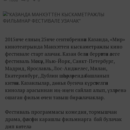
2015нче елның 25нче сентябреннән Казанда, «Мир»
кинотеатрында Манхэттен кыскаметражлы кино
фестивале старт алачак. Казан белән беррәттән әлеге
фестиваль Мәскәү, Нью-Йорк, Санкт-Петербург,
Мадрид, Ярославль, Лос-Анджелес, Милан,
Екатеринбург, Дублин шәһәрләрендә башланып
китәчәк. Казанлылар, дөнья буенча күрсәтелгән
кинолар арасыннан иң-иңен сайлап алып, үзләренә
ошаган фильм өчен тавыш бирә алачаклар.
Фестиваль программасы комедия, тормышчан
драма, фәлсәфи карашлы фильмнарга бай булачак
дип көтелә.