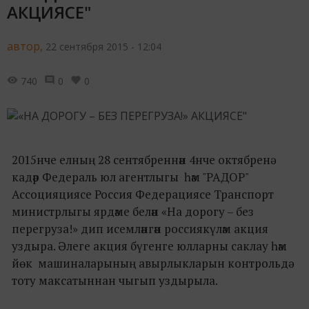
АКЦИЯСЕ"
автор,
22 сентября 2015 - 12:04
740
0
0
2015нче елның 28 сентябреннән 4нче октябренә
кадәр Федераль юл агентлыгы һәм "РАДОР"
Ассоцияциясе Россия Федерациясе Транспорт
министрлыгы ярдәме белән «На дорогу – без
перегруза!» дип исемләнгән россиякүләм акция
уздыра. Әлеге акция бүгенге юлларны саклау һәм
йөк машиналарының авырлыкларын контрольдә
тоту максатыннан чыгып уздырыла.