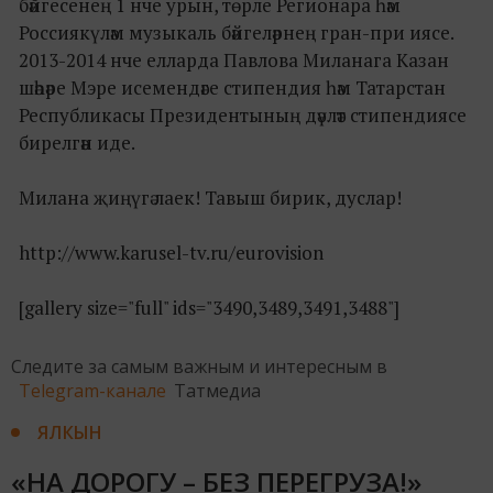
бәйгесенең 1 нче урын, төрле Регионара һәм
Россиякүләм музыкаль бәйгеләрнең гран-при иясе.
2013-2014 нче елларда Павлова Миланага Казан
шәһәре Мэре исемендәге стипендия һәм Татарстан
Республикасы Президентының дәүләт стипендиясе
бирелгән иде.
Милана җиңүгә лаек! Тавыш бирик, дуслар!
http://www.karusel-tv.ru/eurovision
[gallery size="full" ids="3490,3489,3491,3488"]
Следите за самым важным и интересным в
Telegram-канале
Татмедиа
ЯЛКЫН
«НА ДОРОГУ – БЕЗ ПЕРЕГРУЗА!»