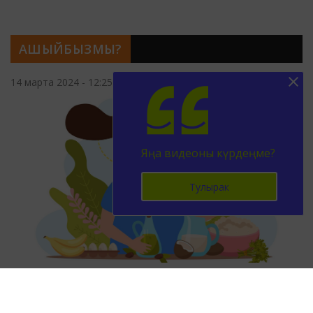
АШЫЙБЫЗМЫ?
14 марта 2024 - 12:25
Яңа видеоны күрдеңме?
Тулырак
КӘЕФ КҮТӘРЕНКЕЛЕГЕ ӨЧЕН НӘРСӘ
АШАРГА?