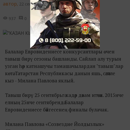
автор,
22 сентября 2015 - 12:32
937
0
0
Балалар Евровидениесе конкурсантлары өчен
тавыш бирү сезоны башланды. Сайлап алу турын
узган һәр катнашучы тамашачылардан "тавыш"лар
көтә. Татарстан Республикасы данын яшь, сәләтле
кыз - Милана Павлова яклый.
Тавыш бирү 25 сентябрьгә кадәр дәвам итәчәк. 2015нче
елның 25нче сентябрендә Балалар
Евровидениесе бәйгесенең финалы булачак.
Милана Павлова «Созвездие Йолдызлык»