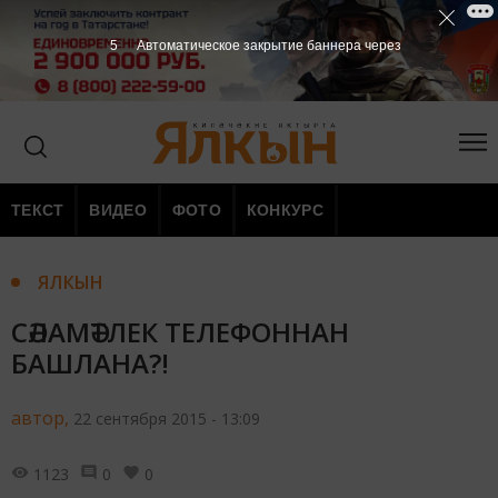
4
Автоматическое закрытие баннера через
ТЕКСТ
ВИДЕО
ФОТО
КОНКУРС
ЯЛКЫН
СӘЛАМӘТЛЕК ТЕЛЕФОННАН
БАШЛАНА?!
автор,
22 сентября 2015 - 13:09
1123
0
0