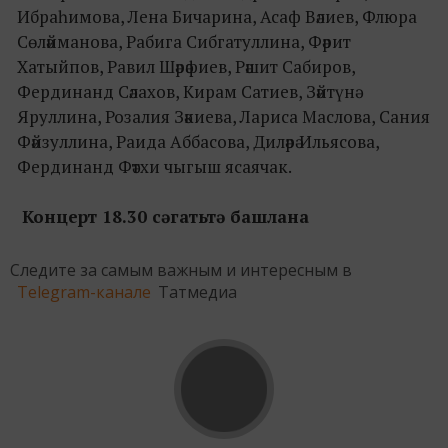
Ибраһимова, Лена Бичарина, Асаф Вәлиев, Флюра
Сөләйманова, Рабига Сибгатуллина, Фәрит
Хатыйпов, Равил Шәрәфиев, Рәшит Сабиров,
Фердинанд Сәлахов, Кирам Сатиев, Зәйтүнә
Яруллина, Розалия Зәкиева, Лариса Маслова, Сания
Фәйзуллина, Раида Аббасова, Диләрә Ильясова,
Фердинанд Фәтхи чыгыш ясаячак.
Кон
церт 18.30 сәгатьт
ә башлана
Следите за самым важным и интересным в
Telegram-канале
Татмедиа