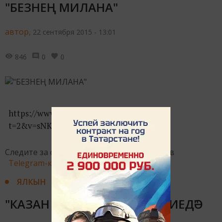
"БЕЗНЕҢ МИЛАНА"
автор,
22 сентября 2015 - 13:01
846
0
0
https://www.youtube.com/watch?
t=2&v=sNKnFH0ATLI
Следите за самым важным и интересным в
Telegram-канале
Татмедиа
ЯЛКЫН
"КАЗАН КЫЗЫ - ЕВРОВИДЕНИЕДӘ"