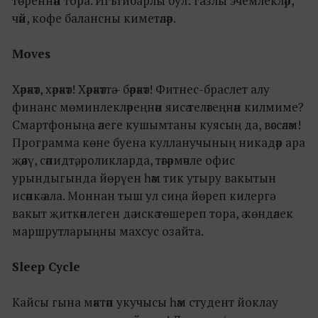
төреннән тора. Игътибарлы бул: газлы эчемлекләр,
чәй, кофе балансны киметәләр.
Moves
Хәрәкәт, хәрәкәт! Хәрәкәттә – бәрәкәт! Фитнес-браслет алу
финанс мөминлекләреңнән яисә теләгеңнән килмиме?
Смартфоныңа әлеге кушымтаны куясың да, вәссәләм!
Программа көне буена кулланучының никадәр ара
җәяү, сәпидтә, роликларда, тәгәрмәчле офис
урындыгында йөрүен һәм тик утыру вакытын
исәпкә ала. Моннан тыш ул сиңа йөреп килергә
вакыт җиткәнлеген дә искә төшереп тора, ә көндәлек
маршрутларыңны махсус озайта.
Sleep Cycle
Кайсы гына мәктәп укучысы һәм студент йоклау