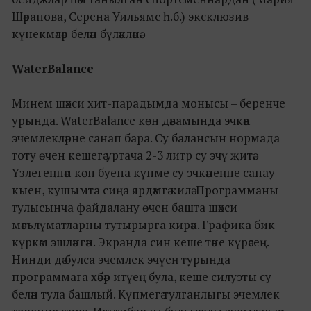
Шәрапова, Серена Уильямс һ.б.) эксклюзив
күнекмәләр белән бүләкләнә.
WaterBalance
Минем шәхси хит-парадымда монысы – беренче
урында. WaterBalance көн дәвамында эчкән
эчемлекләрне санап бара. Су балансын нормада
тоту өчен кешегә уртача 2-3 литр су эчү җитә.
Үзлегеңнән көн буена күпме су эчкәнеңне санау
кыен, кушымта сиңа ярдәмгә килә. Программаны
тулысынча файдалану өчен башта шәхси
мәгълүматларны тутырырга кирәк. Графика бик
күркәм эшләнгән. Экранда син кеше тәне күрәсең.
Нинди дә булса эчемлек эчүең турында
программага хәбәр итүең була, кеше силуэты су
белән тула башлый. Күпмегә тулганлыгы эчемлек