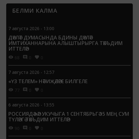
БЕЛМИ КАЛМА
7 августа 2026 - 13:00
ДӘҮЛӘТ ДУМАСЫНДА БДИНЫ ДӘҮЛӘТ
ИМТИХАННАРЫНА АЛЫШТЫРЫРГА ТӘКЪДИМ
ИТТЕЛӘР
68
0
0
7 августа 2026 - 12:57
«ҮЗ ТЕЛЕМ» НӘТИҖӘЛӘРЕ БИЛГЕЛЕ
77
0
0
6 августа 2026 - 13:55
РОССИЯДӘ ҺӘР УКУЧЫГА 1 СЕНТЯБРЬГӘ 15 МЕҢ СУМ
ТҮЛӘРГӘ ТӘКЪДИМ ИТТЕЛӘР
90
0
0