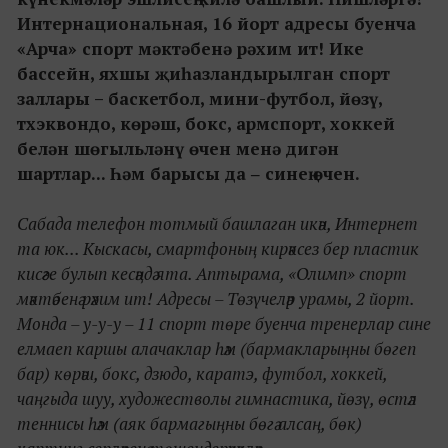
Интернациональная, 16 йорт адресы буенча
«Арча» спорт мәктәбенә рәхим ит! Ике
бассейн, яхшы җиһазландырылган спорт
заллары – баскетбол, мини-футбол, йөзү,
тхэквондо, көрәш, бокс, армспорт, хоккей
белән шөгыльләнү өчен менә дигән
шартлар... Һәм барысы да ‒ синең өчен.
Сабада телефон тотмый башлаган икән, Интернет
та юк... Кыскасы, смартфоның кирәксез бер пластик
кисәге булып кесәңдә ята. Аптырама, «Олимп» спорт
мәктәбенә рәхим ит! Адресы – Төзүчеләр урамы, 2 йорт.
Монда – у-у-у – 11 спорт төре буенча тренерлар сине
елмаеп каршы алачаклар һәм (бармакларыңны бөгеп
бар) көрәш, бокс, дзюдо, каратэ, футбол, хоккей,
чаңгыда шуу, художестволы гимнастика, йөзү, өстәл
теннисы һәм (аяк бармагыңны бөгә алсаң, бөк)