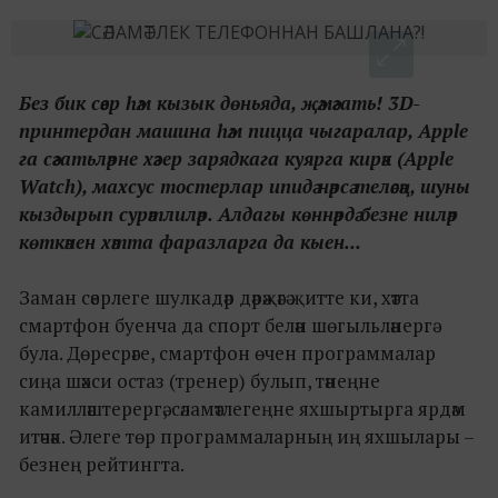
Без бик сәер һәм кызык дөньяда, җәмәгать! 3D-
принтердан машина һәм пицца чыгаралар, Apple
га сәгатьләрне хәзер зарядкага куярга кирәк (Apple
Watch), махсус тостерлар ипидә нәрсә теләсәң, шуны
кыздырып сурәтлиләр. Алдагы көннәрдә безне ниләр
көткәнен хәтта фаразларга да кыен...
Заман сәерлеге шулкадәр дәрәҗәгә җитте ки, хәтта
смартфон буенча да спорт белән шөгыльләнергә
була. Дөресрәге, смартфон өчен программалар
сиңа шәхси остаз (тренер) булып, тәнеңне
камилләштерергә, сәламәтлегеңне яхшыртырга ярдәм
итәчәк. Әлеге төр программаларның иң яхшылары –
безнең рейтингта.