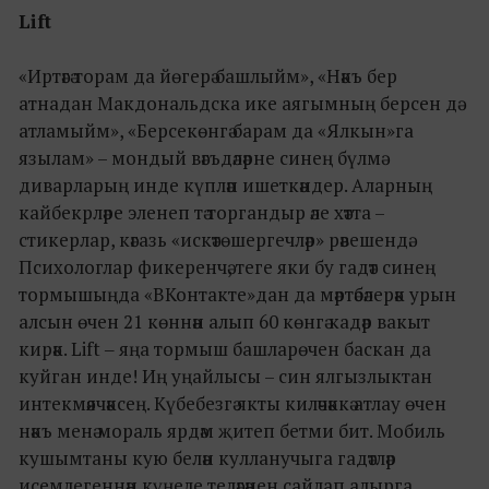
Lift
«Иртәгә торам да йөгерә башлыйм», «Нәкъ бер
атнадан Макдональдска ике аягымның берсен дә
атламыйм», «Берсекөнгә барам да «Ялкын»га
язылам» – мондый вәгъдәләрне синең бүлмә
диварларың инде күпләп ишеткәндер. Аларның
кайбекрләре эленеп тә торгандыр әле хәтта –
стикерлар, кәгазь «искәтөшергечләр» рәвешендә.
Психологлар фикеренчә, теге яки бу гадәт синең
тормышыңда «ВКонтакте»дан да мәртәбәлерәк урын
алсын өчен 21 көннән алып 60 көнгә кадәр вакыт
кирәк. Lift ‒ яңа тормыш башларөчен баскан да
куйган инде! Иң уңайлысы – син ялгызлыктан
интекмәячәксең. Күбебезгә якты киләчәккә атлау өчен
нәкъ менә мораль ярдәм җитеп бетми бит. Мобиль
кушымтаны кую белән кулланучыга гадәтләр
исемлегеннән күңеле теләгәнен сайлап алырга