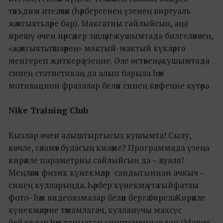
тәкъдим ителәчәк (һәрберсенең үзенең виртуаль
җәмгыятьләре бар). Максатны сайлыйсың, аңа
ирешү өчен нәрсәдер эшләүгә кушымтада билгеләнәсең,
«җәмгыятьтәшләрең» мактый-мактый күкләргә
менгереп җиткерә үзеңне. Әле өстәвенә, кушымтада
синең статистикаң да алып барыла һәм
мотивацион фразалар белән синең кәефеңне күтәрә.
Nike Training Club
Кызлар өчен алыштыргысыз кушымта! Сылу,
көчле, сәламәт буласың киләме? Программада үзеңә
кирәкле параметрны сайлыйсың да – вуаля!
Меңләгән физик күнекмәләр сандыгыннан ачкыч ‒
синең кулларыңда. Һәрбер күнекмә үтә сыйфатлы
фото- һәм видеоязмалар белән бергә бирелә. Кирәкле
күнекмәләрне тәмамлагач, кулланучы махсус
бейджлар һәм танылган спортсменнардан (Мария