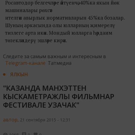
Росавтодор белгечләре әйтүенчә, 40%ка якын йөк
машиналары рөхсәт
ителгән авырлык нормативларын 45%ка бозалар.
Шуның аркасында олы юлларның җимерелү
тизлеге арта икән. Мондый юлларга һәрдаим
төзекләндерү эшләре кирәк.
Следите за самым важным и интересным в
Telegram-канале
Татмедиа
ЯЛКЫН
"КАЗАНДА МАНХЭТТЕН
КЫСКАМЕТРАЖЛЫ ФИЛЬМНАР
ФЕСТИВАЛЕ УЗАЧАК"
автор,
21 сентября 2015 - 12:31
1068
0
0