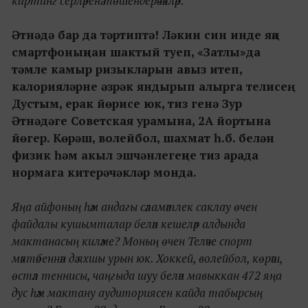
картинг серләренә төшендерәчәкләр.
Әтнәдә бар да тәртиптә! Ләкин син инде яңа
смартфоныңнан шактый туеп, «Затлы»да
тәмле камыр ризыкларын авыз итеп,
калорияләрне әзрәк яндырып алырга телисең.
Дустым, ерак йөрисе юк, тиз генә Зур
Әтнәдәге Советская урамына, 2А йортына
йөгер. Көрәш, волейбол, шахмат һ.б. белән
физик һәм акыл эшчәнлегеңне тиз арада
нормага китерәчәкләр монда.
Яңа айфоның һәм андагы сәламәтлек саклау өчен
файдалы кушымталар белән кешеләр алдында
мактанасың киләме? Моның өчен Теләче спорт
мәктәбеннән дә яхшы урын юк. Хоккей, волейбол, көрәш,
өстәл теннисы, чаңгыда шуу белән мавыккан 472 яңа
дус һәм мактану аудиториясен кайда табырсың