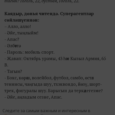
тагын? Гоголь, 22, дустым, Гоголь, 22.
Каядыр, дөнья читендә. Суперагентлар
сөйләшүеннән:
– Алло, алло!
- Әйе, тыңлыйм!
- Апас?
- Әлбәттә.
- Пароль: мобиль спорт.
- Җавап: Октябрь урамы, 43 һәм Кызыл Армия, 65
В.
- Тагын?
- Бокс, көрәш, волейбол, футбол, самбо, өстәл
теннисы, чаңгыда шуу, тхэквондо, йөзү, шорт-
трек, фигуралы шуу. Барысын да теркәдегезме
?
- Әйе, аңладым сезне, Апас.
Следите за самым важным и интересным в