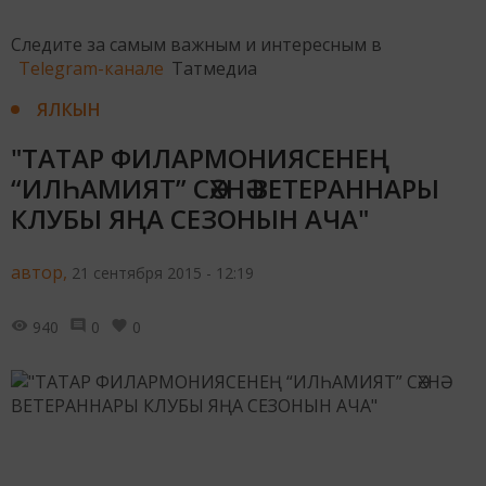
Следите за самым важным и интересным в
Telegram-канале
Татмедиа
ЯЛКЫН
"ТАТАР ФИЛАРМОНИЯСЕНЕҢ
“ИЛҺАМИЯТ” СӘХНӘ ВЕТЕРАННАРЫ
КЛУБЫ ЯҢА СЕЗОНЫН АЧА"
автор,
21 сентября 2015 - 12:19
940
0
0