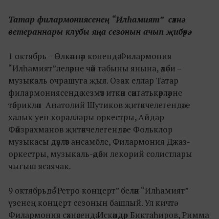
Татар филармониясенең “Илһамият” сәхнә
ветераннары клубы яңа сезонын ачып җибәрә.
1 октябрь – Өлкәннәр көнендә Филармония
“Илһамият”леләрне чәй табыны янына, әдәби –
музыкаль очрашуга җыя. Озак еллар Татар
филармониясендә хезмәт иткән сәнгатькәрләрне
тәбрикләп Анатолий Шутиков җитәкчелегендәге
халык уен кораллары оркестры, Айдар
Фәйзрахманов җитәкчелегендәге Фольклор
музыкасы дәүләт ансамбле, Филармония Джаз-
оркестры, музыкаль-әдәби лекорий солистлары
чыгыш ясаячак.
9 октябрьдә “Ретро концерт” белән “Илһамият”
үзенең концерт сезонын башлый. Ул кичтә
Филармония сәхнәсендә Искәндәр Биктаһиров, Римма