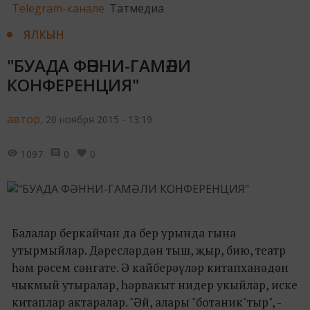
Telegram-канале
Татмедиа
ЯЛКЫН
"БУАДА ФӘННИ-ГАМӘЛИ
КОНФЕРЕНЦИЯ"
автор,
20 ноября 2015 - 13:19
1097
0
0
Балалар беркайчан да бер урында гына
утырмыйлар. Дәресләрдән тыш, җыр, бию, театр
һәм рәсем сәнгате. Ә кайберәүләр китапханәдән
чыкмый утыралар, һәрвакыт нидер укыйлар, иске
китаплар актаралар. "Әй, алары "ботаник"тыр", -