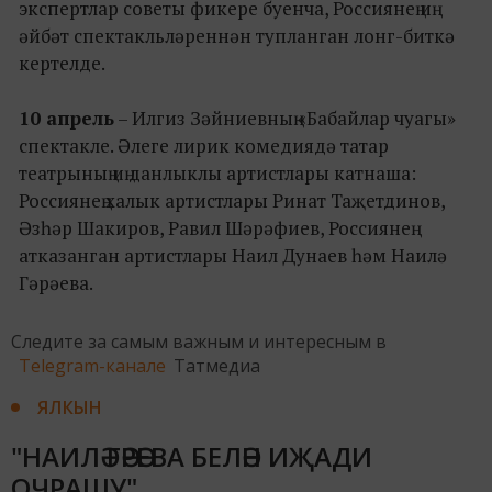
экспертлар советы фикере буенча, Россиянең иң
әйбәт спектакльләреннән тупланган лонг-биткә
кертелде.
10 апрель
– Илгиз Зәйниевның «Бабайлар чуагы»
спектакле. Әлеге лирик комедиядә татар
театрының иң данлыклы артистлары катнаша:
Россиянең халык артистлары Ринат Таҗетдинов,
Әзһәр Шакиров, Равил Шәрәфиев, Россиянең
атказанган артистлары Наил Дунаев һәм Наилә
Гәрәева.
Следите за самым важным и интересным в
Telegram-канале
Татмедиа
ЯЛКЫН
"НАИЛӘ ГӘРӘЕВА БЕЛӘН ИҖАДИ
ОЧРАШУ"