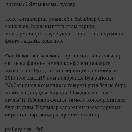
дисезме? Ялгышасыз, дуслар.
Иске китапларны укып, әби-бабайлар белән
сөйләшеп, һәрвакыт кызыклы тарихи
мәгълүматлар эзләүче укучылар ул - чын күңелдән
фәнгә гашыйк кешеләр.
Фән белән шөгыльләнә торган мәктәп укучылар
еш кына фәнни-гамәли конференцияләргә
җыелылар. Шундый конференцияләрнең берсе
2015 нче елның 19 нчы ноябрендә Буа районы
Р.З.Сәгъдиев исемендәге гомуми урта белем биру
мәктәбендә узды. Биредә "Шәҗәрәләр - нәсел
агачы" II Төбәкара фәнни-гамәли конференциясе
булып узды. Укучылар үзләренен нәсел тарихын
өйрәнгәннәр, шәҗәрәләрен төзегәннәр.
[gallery size="full"