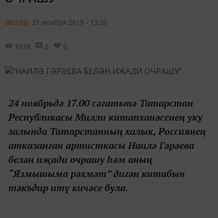
автор,
21 ноября 2015 - 13:20
1079
0
0
24 ноябрьдә 17.00 сәгатьтә Татарстан
Республикасы Милли китапханәсенең уку
залында Татарстанның халык, Россиянең
атказанган артисткасы Наилә Гәрәева
белән иҗади очрашу һәм аның
“Язмышыма рәхмәт” дигән китабын
тәкъдир итү кичәсе була.