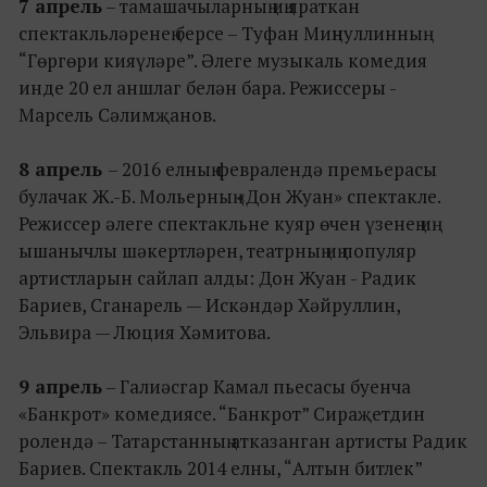
7 апрель
– тамашачыларның иң яраткан
спектакльләренең берсе – Туфан Миңнуллинның
“Гөргөри кияүләре”. Әлеге музыкаль комедия
инде 20 ел аншлаг белән бара. Режиссеры -
Марсель Сәлимҗанов.
8 апрель
– 2016 елның февралендә премьерасы
булачак Ж.-Б. Мольерның «Дон Жуан» спектакле.
Режиссер әлеге спектакльне куяр өчен үзенең иң
ышанычлы шәкертләрен, театрның иң популяр
артистларын сайлап алды: Дон Жуан - Радик
Бариев, Сганарель — Искәндәр Хәйруллин,
Эльвира — Люция Хәмитова.
9 апрель
– Галиәсгар Камал пьесасы буенча
«Банкрот» комедиясе. “Банкрот” Сираҗетдин
ролендә – Татарстанның атказанган артисты Радик
Бариев. Спектакль 2014 елны, “Алтын битлек”