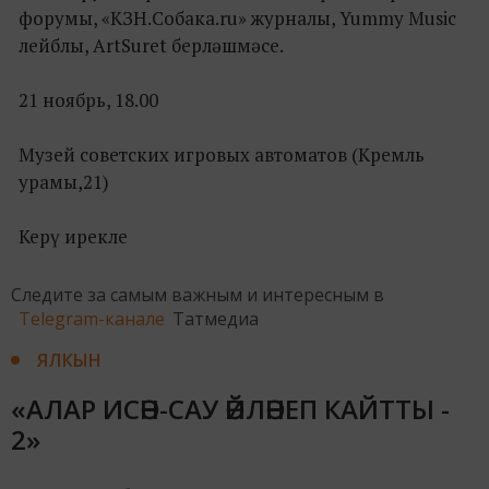
форумы, «КЗН.Собака.ru» журналы, Yummy Music
лейблы, ArtSuret берләшмәсе.
21 ноябрь, 18.00
Музей советских игровых автоматов (Кремль
урамы,21)
Керү ирекле
Следите за самым важным и интересным в
Telegram-канале
Татмедиа
ЯЛКЫН
«АЛАР ИСӘН-САУ ӘЙЛӘНЕП КАЙТТЫ -
2»