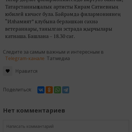
Татарстанның халык артисты Кирам Сатиевның
юбилей кичәсе була. Бәйрәмдә филармониянең
“Илһамият” клубына берләшкән сәхнә
ветераннары, танылган эстрада җырчылары
катнаша. Башлана – 18.30 сәг.
Следите за самым важным и интересным в
Telegram-канале
Татмедиа
Нравится
Поделиться:
Нет комментариев