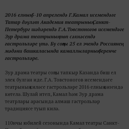
2016 елның 5-10 апрелендә Г.Камал исемендәге
Татар дәүләт Академия театрының Санкт-
Петербург шәһәрендә Г.А.Товстоногов исемендәге
Зур драма театрының төп сәхнәсендә
гастрольләре үтә. Бу соңгы 25 ел эчендә Россиянең
мәдәни башкаласында камаллыларның беренче
гастрольләре.
Зур драма театры соңгы тапкыр Казанда биш ел
элек булган иде. Г.А. Товстоногов исемендәге
театрының киләсе гастрольләре 2016 елның көзендә
көтелә. Шулай итеп, Камал һәм Зур драма
театрлары арасында алмаш гастрольләр
традициясе туып килә.
110нчы юбилей сезонында Камал театры Санкт-