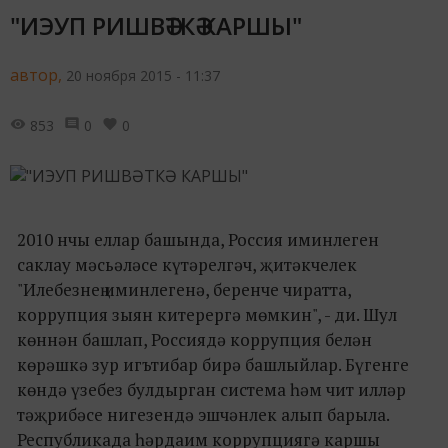
"ИЭУП РИШВӘТКӘ КАРШЫ"
автор,
20 ноября 2015 - 11:37
853
0
0
2010 нчы еллар башында, Россия иминлеген
саклау мәсьәләсе күтәрелгәч, җитәкчелек
"Илебезнең иминлегенә, беренче чиратта,
коррупция зыян китерергә мөмкин", - ди. Шул
көннән башлап, Россиядә коррупция белән
көрәшкә зур игътибар бирә башлыйлар. Бүгенге
көндә үзебез булдырган система һәм чит илләр
тәҗрибәсе нигезендә эшчәнлек алып барыла.
Республикада һәрдаим коррупциягә каршы