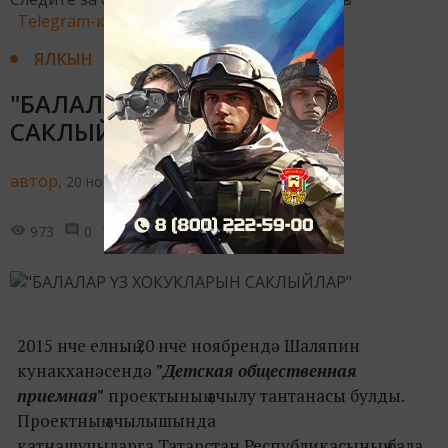
Telegram-канале
Татмедиа
ЯЛКЫН
"БАЛАЛАР ҮЗ ХОКУКЛАРЫН
САКЛЫЙЛАР"
автор,
20 ноября 2015 - 17:00
973
0
0
2015 нче елның 20 нче ноябрендә Шаляпин
кунакханәсендә
"Детская общественная
приемная"
проектының ачылу тантанасы булды.
Проектның ачылышында
катнашучыларга Татарстан Республикасының бала