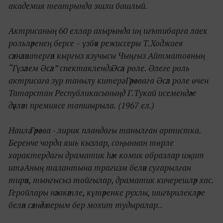
академия театрында эшли башлый.
Актрисаның 60 еллар ахырында иң игътибарга лаек
рольләренең берсе – үзбәк режиссеры Т.Ходжаев
сәхнәләштергән кыргыз язучысы Чыңгыз Айтматовның
“Гүзәлем Әсәл” спектаклендә Әсәл роле. Әлеге роль
актрисага зур танылу китерә. Гәрәевага Әсәл роле өчен
Татарстан Республикасыныңд Г.Тукай исемендәге
дәүләт премиясе тапшырыла. (1967 ел.)
Наилә Гәрәева - лирик пландагы танылган артистка.
Беренче чорда яшь кызлар, соңыннан төрле
характердагы драматик һәм комик образлар иҗат
итә. Аның талантына трагизм белән сугарылган
тирән, тынгысыз тойгылар, драматик кичерешләр хас.
Геройлары нәзакәтле, күтәренке рухлы, шигърилекләре
белән сәхнәдә аерым бер мохит тудыралар..