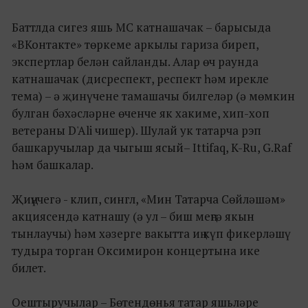
Баттлда сигез яшь MC катнашачак – барысыда
«ВКонтакте» төркеме аркылы гариза биреп,
экспертлар белән сайланды. Алар өч раунда
катнашачак (дисреспект, респект һәм ирекле
тема) – ә җинүчене тамашачы билгеләр (ә мөмкин
булган бәхәсләрне өченче як хакиме, хип-хоп
ветераны D'Ali чишер). Шулай ук татарча рэп
башкаручылар да чыгыш ясый– Ittifaq, K-Ru, G.Raf
һәм башкалар.
Җиңүчегә - клип, сингл, «Мин Татарча Сөйләшәм»
акциясендә катнашу (ә ул – биш меңгә якын
тынлаучы) һәм хәзерге вакытта иң күп фикерләшү
тудыра торган Оксимирон концертына ике
билет.
Оештыручылар – Бөтендөнья татар яшьләре