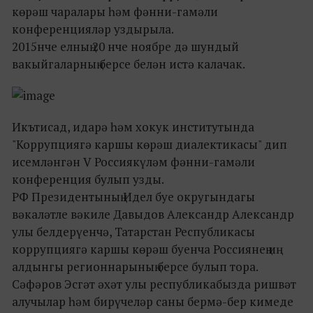
көрәш чаралары һәм фәнни-гамәли
конференцияләр уздырыла.
2015нче елның 20 нче ноябре дә шундый
вакыйгаларның берсе белән истә калачак.
Икътисад, идарә һәм хокук институтында
"Коррупциягә каршы көрәш диалектикасы" дип
исемләнгән V Россиякүләм фәнни-гамәли
конференция булып узды.
РФ Президентының Идел буе округындагы
вәкаләтле вәкиле Давыдов Александр Александр
улы белдерүенчә, Татарстан Республикасы
коррупциягә каршы көрәш буенча Россиянең иң
алдынгы регионнарының берсе булып тора.
Сәфәров Эсгәт әхәт улы республикабызда ришвәт
алучылар һәм бирүчеләр саны бермә-бер кимеде