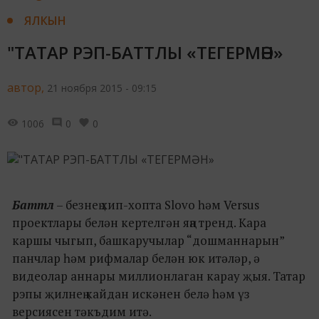
ЯЛКЫН
"ТАТАР РЭП-БАТТЛЫ «ТЕГЕРМӘН»
автор,
21 ноября 2015 - 09:15
1006
0
0
Баттл
– безнең хип-хопта Slovo һәм Versus
проектлары белән кертелгән яңа тренд. Кара
каршы чыгып, башкаручылар “дошманнарын”
панчлар һәм рифмалар белән юк итәләр, ә
видеолар аннары миллионлаган карау җыя. Татар
рэпы җилнең кайдан искәнен белә һәм үз
версиясен тәкъдим итә.