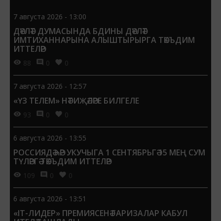
7 августа 2026 - 13:00
ДӘҮЛӘТ ДУМАСЫНДА БДИНЫ ДӘҮЛӘТ
ИМТИХАННАРЫНА АЛЫШТЫРЫРГА ТӘКЪДИМ
ИТТЕЛӘР
88
0
0
7 августа 2026 - 12:57
«ҮЗ ТЕЛЕМ» НӘТИҖӘЛӘРЕ БИЛГЕЛЕ
93
0
0
6 августа 2026 - 13:55
РОССИЯДӘ ҺӘР УКУЧЫГА 1 СЕНТЯБРЬГӘ 15 МЕҢ СУМ
ТҮЛӘРГӘ ТӘКЪДИМ ИТТЕЛӘР
109
0
0
6 августа 2026 - 13:51
«IT-ЛИДЕР» ПРЕМИЯСЕНӘ ГАРИЗАЛАР КАБУЛ