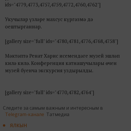
ids="4779,4773,4757,4759,4772,4760,4762"]
Укучылар үзләре махсус күргәзмә дә
оештырганнар.
[gallery size="full" ids="4780,4781,4776,4768,4758"]
Мәктәптә Ренат Харис исемендәге музей эшләп
килә килә. Конференция катнашучылары өчен
музей буенча экскурсия уздырылды.
[gallery size="full" ids="4770,4782,4764"]
Следите за самым важным и интересным в
Telegram-канале
Татмедиа
ЯЛКЫН