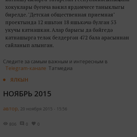
хокуклары буенча вәкил ярдәмчесе таныклыгы
бирелде. "Детская общественная приемная"
проектында 12 яшьтән 18 яшькәчә булган 53
укучы катнашкан. Алар барысы да бәйгедә
катнашырга теләк белдергән 472 бала арасыннан
сайланып алынган.
Следите за самым важным и интересным в
Telegram-канале
Татмедиа
ЯЛКЫН
НОЯБРЬ 2015
автор,
20 ноября 2015 - 15:56
806
0
0