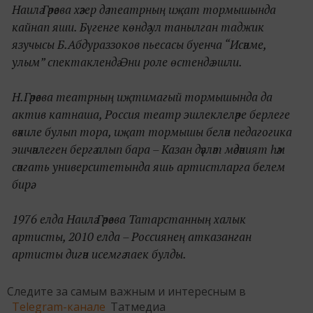
Наилә Гәрәева хәзер дә театрның иҗат тормышында
кайнап яши. Бүгенге көндә ул танылган таджик
язучысы Б.Абдураззоков пьесасы буенча “Исәнме,
улым” спектаклендә Әни роле өстендә эшли.
Н.Гәрәева театрның иҗтимагый тормышында да
актив катнаша, Россия театр эшлеклеләре берлеге
вәкиле булып тора, иҗат тормышы белән педагогика
эшчәнлеген бергә алып бара – Казан дәүләт мәдәният һәм
сәнгать университетында яшь артистларга белем
бирә.
1976 елда Наилә Гәрәева
Татарстанның халык
артисты, 2010 елда – Россиянең атказанган
артисты дигән исемгә лаек булды.
Следите за самым важным и интересным в
Telegram-канале
Татмедиа