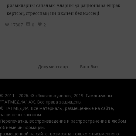
ризыкларны санадык. Аларны үз рационыңа ешрак
кертсәң, стрессның ни икәнен белмәссең!
17307
0
2
Документлар
Баш бит
© 2011 - 2026. © «Ялкын» журналы, 2019. Гамәлгә куючы -
"ТАТМЕДИА" АҖ. Все права защищены.
© ТАТМЕДИА. Все материалы, размещенные на сайте,
защищены законом.
Перепечатка, воспроизведение и распространение в любом
объеме информации,
размещенной на сайте, возможна только с письменного