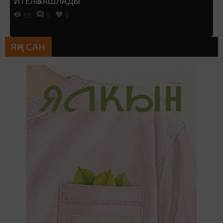
ИТЕЛӘ БАШЛАДЫ
95
0
0
ЯҢА САН