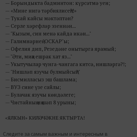
— Борындыкта бадминтон: күрсәтмә уен;
— «Мине нигә тәрбиялисең?!»
— Тукай кайсы мәктәптән?
— Серле хәрефләр эзеннән...
— "Кызым, син менә кайда икән..."
— Галимнәрнең "ОСКАР"ы;
— Офелия дип, Резедәне онытырга ярамый;
— "Әти, миңа ешрак хат яз..."
— Укытучылар чунга-чангага китсә, нишләргә?!;
— "Нишләп язучы булмыйсың?"
— Бисмилласыз эш башлама;
— ВУЗ сине үзе сайлы;
— Булачак язучы көндәлеге;
— Чистайның иң шәп 8 урыны;
«ЯЛКЫН» КИЛӘЧӘКНЕ ЯКТЫРТА!
Следите за самым важным и интересным в