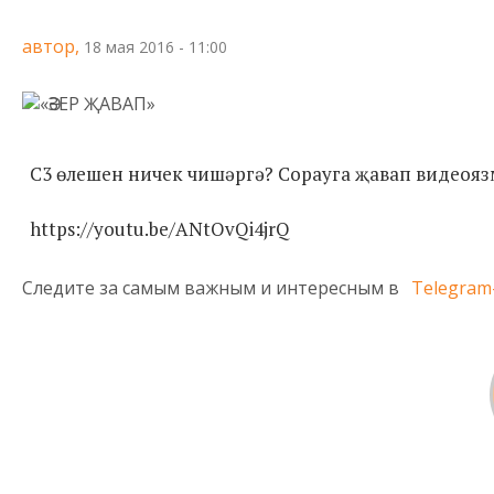
автор,
18 мая 2016 - 11:00
С3 өлешен ничек чишәргә? Сорауга җавап видеояз
https://youtu.be/ANtOvQi4jrQ
Следите за самым важным и интересным в
Telegram