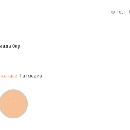
1051
мада бар.
-канале
Татмедиа