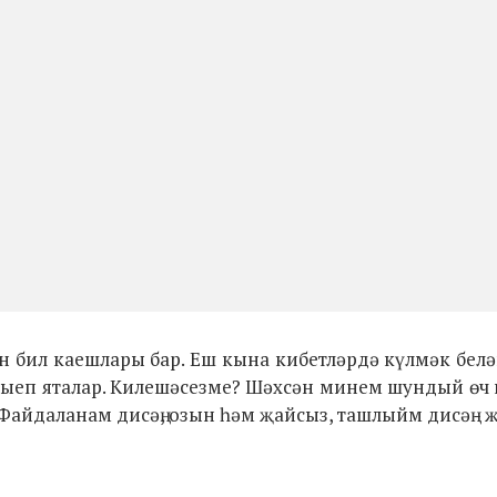
н бил каешлары бар. Еш кына кибетләрдә күлмәк белә
н җыеп яталар. Килешәсезме? Шәхсән минем шундый ө
айдаланам дисәң, озын һәм җайсыз, ташлыйм дисәң - җ