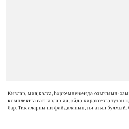
Кызлар, миңа калса, һәркемнең өендә озыыыын-озы
комплектта сатылалар да, өйдә кирәксезгә туза
бар. Тик аларны ни файдаланып, ни атып булмый. Ф