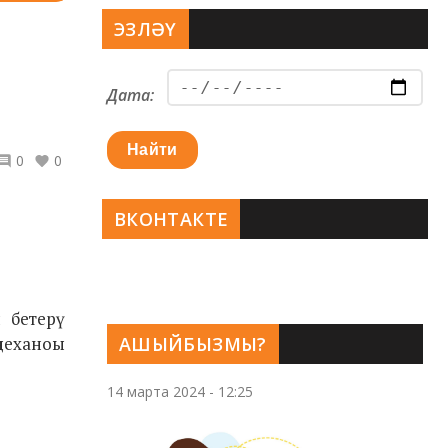
ЭЗЛӘҮ
Дата:
Найти
0
0
ВКОНТАКТЕ
 бетерү
неханоы
АШЫЙБЫЗМЫ?
14 марта 2024 - 12:25