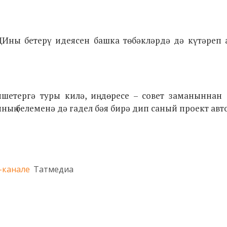
Ины бетерү идеясен башка төбәкләрдә дә күтәреп 
ишетергә туры килә, иң дөресе – совет заманыннан
ның белеменә дә гадел бәя бирә дип саный проект авт
-канале
Татмедиа