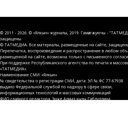
© 2011 - 2026. © «Ялкын» журналы, 2019. Гамәлгә куючы - "ТАТМЕ
защищены.
© ТАТМЕДИА. Все материалы, размещенные на сайте, защищены
Перепечатка, воспроизведение и распространение в любом об
размещенной на сайте, возможна только с письменного соглас
При поддержке Республиканского агентства по печати и массо
«ТАТМЕДИА».
Наименование СМИ: «Ялкын»
№ свидетельства о регистрации СМИ, дата: ЭЛ № ФС 77-67938
выдано Федеральной службой по надзору в сфере связи,
информационных технологий и массовых коммуникаций
ФИО главного редактора: Энҗе Алмаз кызы Габдуллина
Адрес редакции: 420066, Россия Федерациясе, Татарстан Респуб
Декабристлар ур., 2нче йорт
Телефон редакции: +7 (843) 222-06-01
other