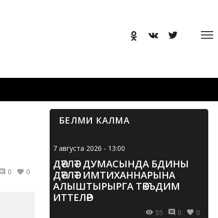
БЕЛМИ КАЛМА
7 августа 2026 - 13:00
ДӘҮЛӘТ ДУМАСЫНДА БДИНЫ
0
0
ДӘҮЛӘТ ИМТИХАННАРЫНА
АЛЫШТЫРЫРГА ТӘКЪДИМ
ИТТЕЛӘР
55
0
0