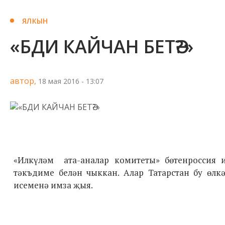
ЯЛКЫН
«БДИ КАЙЧАН БЕТӘ?»
автор,
18 мая 2016 - 13:07
«Илкүләм ата-аналар комитеты» бөтенроссия
тәкъдиме белән чыккан. Алар Татарстан бу өлк
исеменә имза җыя.