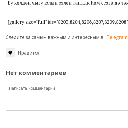
Бу хәлдән чыгу юлын эзләп таптык һәм сезгә дә тә
[gallery size="full" ids="8203,8204,8206,8207,8209,8208"
Следите за самым важным и интересным в
Telegram
Нравится
Нет комментариев