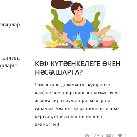
алырлар
 килгән
КӘЕФ КҮТӘРЕНКЕЛЕГЕ ӨЧЕН
орлары.
НӘРСӘ АШАРГА?
Язмада көн дәвамында күтәренке
кәефне һәм энергияне югалтмас өчен
ашарга кирәк булган ризыкларны
санадык. Аларны үз рационыңа ешрак
кертсәң, стрессның ни икәнен
белмәссең!
17299
0
2