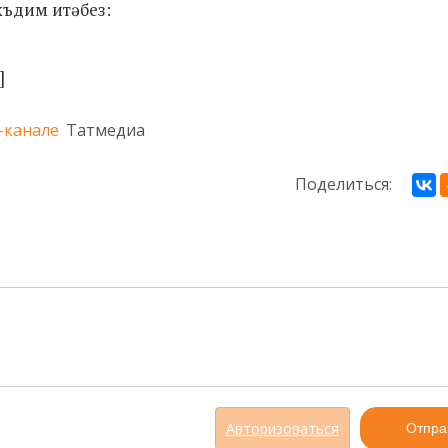
къдим итәбез:
]
-канале
Татмедиа
Поделиться:
Авторизоваться
Отпра