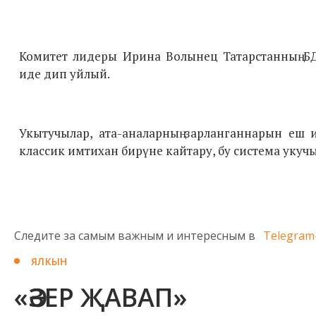
Комитет лидеры Ирина Волынец Татарстанның БД
иде дип уйлый.
Укытучылар, ата-аналарның зарланганнарын еш 
классик имтихан бирүне кайтару, бу система укучы
Следите за самым важным и интересным в
Telegram
ЯЛКЫН
«ӘЗЕР ҖАВАП»