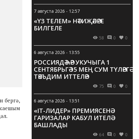
7 августа 2026 - 12:57
«ҮЗ ТЕЛЕМ» НӘТИҖӘЛӘРЕ
БИЛГЕЛЕ
58
0
0
6 августа 2026 - 13:55
РОССИЯДӘ ҺӘР УКУЧЫГА 1
СЕНТЯБРЬГӘ 15 МЕҢ СУМ ТҮЛӘРГӘ
ТӘКЪДИМ ИТТЕЛӘР
75
0
0
н бергә,
6 августа 2026 - 13:51
ч каешым
«IT-ЛИДЕР» ПРЕМИЯСЕНӘ
әл.
ГАРИЗАЛАР КАБУЛ ИТЕЛӘ
БАШЛАДЫ
64
0
0