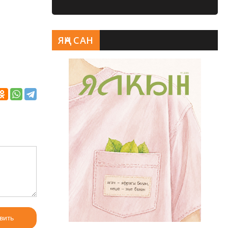
ЯҢА САН
вить