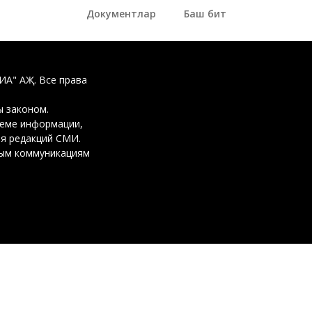
Документлар
Баш бит
ДИА" АҖ. Все права
 законом.
ъеме информации,
ия редакций СМИ.
вым коммуникациям
ликасы, Казан,