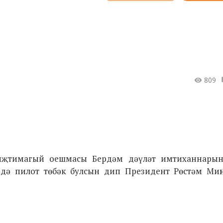
809
 иҗтимагый оешмасы Бердәм дәүләт имтиханнарын
әдә пилот төбәк булсын дип Президент Рөстәм Миң