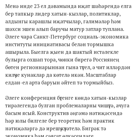
Менә инде 23 ел дәвамында иҗат шәһәрендә елга
бер тапкыр лидер хатын-кызлар, политиклар,
алдынгы карашлы иҗатчылар, галимәләр һәм
шәхси эшен алып баручы матур затлар туплана.
Әлеге чара Санкт-Петербург социаль-экономика
институты инициативасы белән тормышка
ашырыла. Быелга җыен да шактый истәлекле
булырга охшап тора, чөнки бирегә Россиянең
бөтен регионнарыннан гына түгел, ә чит илләрдән
килүче кунаклар да көтелә икән. Масштаблар
елдан-ел арта баруын әйтеп тә тормыйбыз.
Әлеге конференция бүгенге көндә хатын-кызлар
тирәлегендә булган проблемаларны чишүгә, ачуга
басым ясый. Конструктив әңгәмә нәтиҗәсендә
һәр юлы билгеле бер теоретик һәм практик
нәтиҗәләргә дә ирешү күзәтелә. Бигрәк тә
экономика һәм сәясәт өлкәсендәге