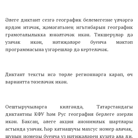
Әлеге диктант сезгә географик белемегезне үлчәргә
ярдәм итәчәк, җәмәгатьнең игътибарын географик
грамоталылыкка юнәлтәчәк икән. Тикшерүләр дә
узачак икән, нәтиҗәләре буенча мәктәп
программасына үзгәрешләр дә кертеләчәк.
Диктант тексты исә төрле регионнарга карап, өч
вариантта төзеләчәк икән.
Оештыручыларга килгәндә, Татарстандагы
диктантны КФУ һәм Рус география берлеге әзерли
икән. Баксаң, әлеге акция анонимлык шартлары
астында узачак. Һәр катнашучы махсус номер алачак,
шуның номеры буенча үз нәтиҗәләрен күзәтә ала ди.