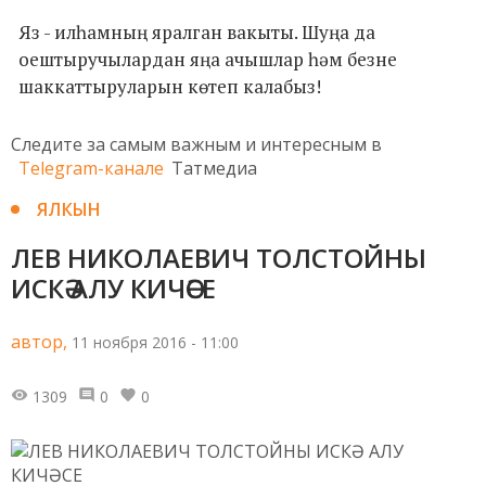
Яз - илһамның яралган вакыты. Шуңа да
оештыручылардан яңа ачышлар һәм безне
шаккаттыруларын көтеп калабыз!
Следите за самым важным и интересным в
Telegram-канале
Татмедиа
ЯЛКЫН
ЛЕВ НИКОЛАЕВИЧ ТОЛСТОЙНЫ
ИСКӘ АЛУ КИЧӘСЕ
автор,
11 ноября 2016 - 11:00
1309
0
0