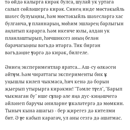
тә өйдә калырга кирәк булса, шулай ук уртага
салып сөйләшергә кирәк. Синең инде мөстәкыйль
шәхес булуыңны, һәм мөстәкыйль шәхесләргә хас
булганча, үз планнарың, мөһим эшләрең барлыгын
аңлатып карарга. Һәм икенче юлы, алдан ук
планлаштырып, һичшиксез аның белән
барачагыңны вәгъдә итәргә. Тик биргән
вәгъдәңне үтәргә дә кирәк, билгеле.
Әниең экспериментлар яратса... Аш-су өлкәсен
әйтүем. Һәм чираттагы эксперименты бик үк
уңышлы килеп чыкмаса, һич кенә дә борын
җыерып утырырга кирәкми! "Тәмле түгел", "Барып
чыкмаган бу" ише сүзләр әле яңа дус-киңәшчегә
әйләнеп баручы әниләрне үпкәләтергә дә мөмкин.
Тыныч кына ашагыз - бер җирегез дә кителми
бит. Ә үзе кабып карагач, ул аны сезгә дә ашатмас.