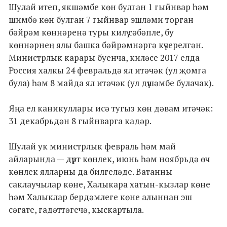
Шулай итеп, якшәмбе көн булган 1 гыйнвар һәм
шимбә көн булган 7 гыйнвар эшләми торган
бәйрәм көннәренә туры килү сәбәпле, бу
көннәрнең ялы башка бәйрәмнәргә күчерелгән.
Министрлык карары буенча, киләсе 2017 елда
Россия халкы 24 февральдә ял итәчәк (ул җомга
була) һәм 8 майда ял итәчәк (ул дүшәмбе булачак).
Яңа ел каникуллары исә тугыз көн дәвам итәчәк:
31 декабрьдән 8 гыйнварга кадәр.
Шулай ук министрлык февраль һәм май
айларында — дүрт көнлек, июнь һәм ноябрьдә өч
көнлек ялларны да билгеләде. Ватанны
саклаучылар көне, Халыкара хатын-кызлар көне
һәм Халыклар бердәмлеге көне алыннан эш
сәгате, гадәттәгечә, кыскартыла.