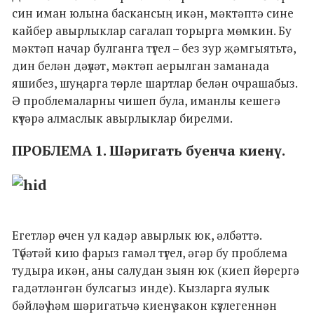
син иман юлына баскансың икән, мәктәптә сине
кайбер авырлыклар сагалап торырга мөмкин. Бу
мәктәп начар булганга түгел – без зур җәмгыятьтә,
дин белән дәүләт, мәктәп аерылган заманада
яшибез, шуңарга төрле шартлар белән очрашабыз.
Ә проблемаларны чишеп була, иманлы кешегә
күтәрә алмаслык авырлыклар бирелми.
ПРОБЛЕМА 1. Шәригать буенча киенү.
Егетләр өчен ул кадәр авырлык юк, әлбәттә.
Түбәтәй кию фарыз гамәл түгел, әгәр бу проблема
тудыра икән, аны салудан зыян юк (киеп йөрергә
гадәтләнгән булсагыз инде). Кызларга яулык
бәйләү һәм шәригатьчә киенү закон күзлегеннән