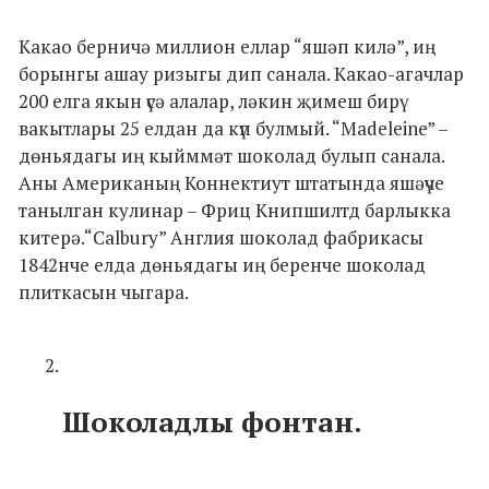
Какао берничә миллион еллар “яшәп килә”, иң
борынгы ашау ризыгы дип санала. Какао-агачлар
200 елга якын үсә алалар, ләкин җимеш бирү
вакытлары 25 елдан да күп булмый. “Madeleine” –
дөньядагы иң кыйммәт шоколад булып санала.
Аны Американың Коннектиут штатында яшәүче
танылган кулинар – Фриц Книпшилтд барлыкка
китерә.“Calbury” Англия шоколад фабрикасы
1842нче елда дөньядагы иң беренче шоколад
плиткасын чыгара.
Шоколадлы фонтан.