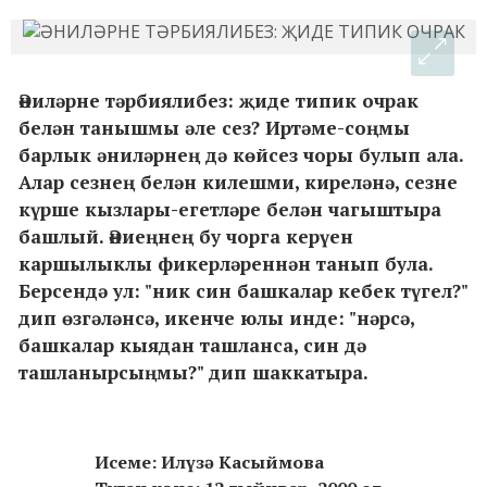
Әниләрне тәрбиялибез: җиде типик очрак
белән танышмы әле сез? Иртәме-соңмы
барлык әниләрнең дә көйсез чоры булып ала.
Алар сезнең белән килешми, киреләнә, сезне
күрше кызлары-егетләре белән чагыштыра
башлый. Әниеңнең бу чорга керүен
каршылыклы фикерләреннән танып була.
Берсендә ул: "ник син башкалар кебек түгел?"
дип өзгәләнсә, икенче юлы инде: "нәрсә,
башкалар кыядан ташланса, син дә
ташланырсыңмы?" дип шаккатыра.
Исеме: Илүзә Касыймова