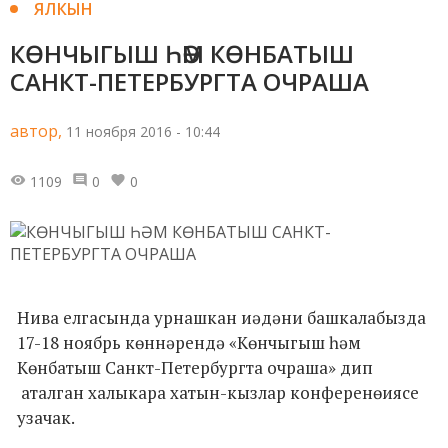
ЯЛКЫН
КӨНЧЫГЫШ ҺӘМ КӨНБАТЫШ
САНКТ-ПЕТЕРБУРГТА ОЧРАША
автор,
11 ноября 2016 - 10:44
1109
0
0
Нива елгасында урнашкан иәдәни башкалабызда
17-18 ноябрь көннәрендә «Көнчыгыш һәм
Көнбатыш Санкт-Петербургта очраша» дип
аталган халыкара хатын-кызлар конференөиясе
узачак.