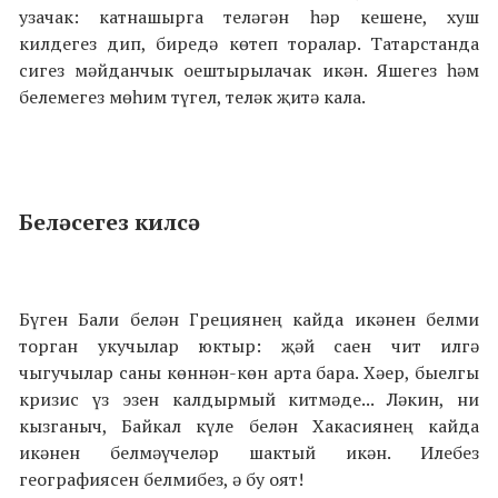
узачак: катнашырга теләгән һәр кешене, хуш
килдегез дип, биредә көтеп торалар. Татарстанда
сигез мәйданчык оештырылачак икән. Яшегез һәм
белемегез мөһим түгел, теләк җитә кала.
Беләсегез килсә
Бүген Бали белән Грециянең кайда икәнен белми
торган укучылар юктыр: җәй саен чит илгә
чыгучылар саны көннән-көн арта бара. Хәер, быелгы
кризис үз эзен калдырмый китмәде... Ләкин, ни
кызганыч, Байкал күле белән Хакасиянең кайда
икәнен белмәүчеләр шактый икән. Илебез
географиясен белмибез, ә бу оят!