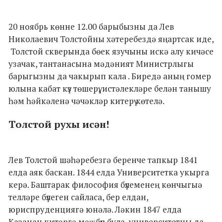
20 ноябрь көнне 12.00 барыбызны да Лев
Николаевич Толстойны хәтеребездә яңартсак иде,
Толстой скверында бөек язучыны искә алу кичәсе
узачак, тантанасына мәдәният Министрлыгы
барыгызны да чакырып кала . Биредә аның гомер
юлына кабат күз төшерү, истәлекләре белән танышу
һәм һәйкәленә чәчәкләр китерү көтелә.
Толстой рухы исән!
Лев Толстой шәһәребезгә беренче тапкыр 1841
елда аяк баскан. 1844 елда Университетка укырга
керә. Баштарак философия бүлеменең көнчыгыә
телләре бүлеген сайласа, бер елдан,
юриспруденциягә юнәлә. Ләкин 1847 елда
Казанан китәргә мәҗбүр була, университетны да