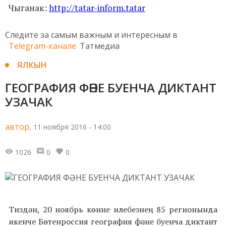
Чыганак:
http://tatar-inform.tatar
Следите за самым важным и интересным в
Telegram-канале
Татмедиа
ЯЛКЫН
ГЕОГРАФИЯ ФӘНЕ БУЕНЧА ДИКТАНТ
УЗАЧАК
автор,
11 ноября 2016 - 14:00
1026
0
0
Тиздән, 20 ноябрь көнне илебезнең 85 регионында
икенче Бөтенроссия география фәне буенча диктант