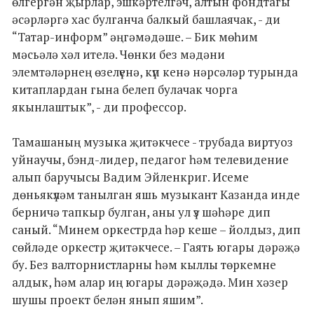
өлгергән җырлар, эшкәртелгәч, алтын фондтагы
әсәрләргә хас булганча балкый башлаячак, - ди
“Татар-информ” әңгәмәдәше. – Бик мөһим
мәсьәлә хәл ителә. Чөнки без мәдәни
элемтәләрнең өзелүенә, күп кенә нәрсәләр турында
китаплардан гына белеп булачак чорга
якынлаштык”, - ди профессор.
Тамашаның музыка җитәкчесе - трубада виртуоз
уйнаучы, бэнд-лидер, педагог һәм телевидение
алып баручысы Вадим Эйленкриг. Исеме
дөньякүләм танылган яшь музыкант Казанда инде
берничә тапкыр булган, аны ул үз шәһәре дип
саный. “Минем оркестрда һәр кеше – йолдыз, дип
сөйләде оркестр җитәкчесе. – Гаять югары дәрәҗә
бу. Без валторнистларны һәм кыллы төркемне
алдык, һәм алар иң югары дәрәҗәдә. Мин хәзер
шушы проект белән янып яшим”.