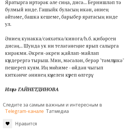
Яратырга иртәрәк әле сиңа, дисә... Бернишләп тә
булмый инде. Гашыйк буласың икән, әниең
әйтәме, башка кешеме, барыбер яратасың инде
ул.
Әниең кунакка/сәяхәткә/кинога/һ.б. җибәрсен
дисәң... Шунда ук ни теләгәнеңне ярып салырга
кирәкми. Әкрен-әкрен җайлап-майлап
күндерергә тырыш. Мин, мәсәлән, берәр "тәмлүшкә"
пешереп куям. Иң мөһиме - өйдән чыгып
киткәнче әнинең күңелен күреп өлгерү.
Илүзә ГАЙНЕТДИНОВА
Следите за самым важным и интересным в
Telegram-канале
Татмедиа
Нравится