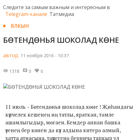
Следите за самым важным и интересным в
Telegram-канале
Татмедиа
ЯЛКЫН
БӨТЕНДӨНЬЯ ШОКОЛАД КӨНЕ
автор,
11 ноября 2016 - 10:37
1318
0
0
11 июль – Бөтендөнья шоколад көне ! Җиһандагы
күпчелек кешенең иң татлы, яраткан, тәмле
ашамлыгыдыр, мөгаен. Кемдер аннан башка
үзенең бер көнен дә күз алдына китерә алмый,
хәтта атнасына, тәүлегенә берничә тапкыр ул