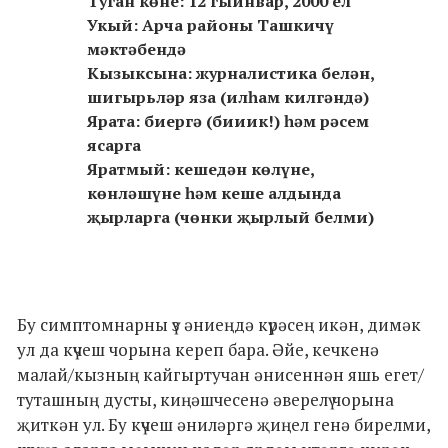
Туган көне: 12 гыйнвар, 2000 ел
Укый: Арча районы Ташкичү
мәктәбендә
Кызыксына: журналистика белән,
шигырьләр яза (илһам килгәндә)
Ярата: биергә (бииик!) һәм рәсем
ясарга
Яратмый: кешедән көлүне,
көнләшүне һәм кеше алдында
җырларга (чөнки җырлый белми)
Бу симптомнарны үз әниеңдә күрәсең икән, димәк
ул да күчеш чорына кереп бара. Әйе, кечкенә
малай/кызның кайгыртучан әнисеннән яшь егет/
туташның дусты, киңәшчесенә әверелү чорына
җиткән ул. Бу күчеш әниләргә җиңел генә бирелми,