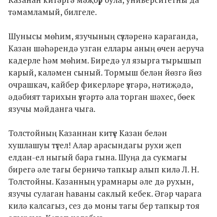
тәмамламый, билгеле.
Шунысы мөһим, язучының сүзләренә караганда,
Казан шәһәрендә узган еллары аның өчен аеруча
кадерле һәм мөһим. Биредә ул язырга тырышып
карый, каләмен сыный. Тормыш белән йөзгә йөз
очрашкач, кайбер фикерләре үзгәрә, нәтиҗәдә,
әдәбият тарихын үзгәртә ала торган шәхес, бөек
язучы мәйданга чыга.
Толстойның Казаннан китүе Казан белән
хушлашуы түгел! Алар арасындагы рухи җеп
елдан-ел ныгый бара гына. Шуңа да сукмагы
бирегә әле тагы берничә тапкыр алып килә Л. Н.
Толстойны. Казанның урамнары әле дә рухын,
язучы сулаган һаваны саклый кебек. Әгәр чарага
килә калсагыз, сез дә моны тагы бер тапкыр тоя