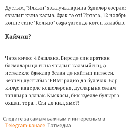
Дустым, "Ялкын" язылучыларына бүләкләр әзерли:
язылып кына калма, бүләк тә от! Иртәгә, 12 ноябрь
көнне сине "Кольцо" сәүдә үзәгендә көтеп калабыз.
Кайчан?
Чара кичке 4 башлана. Биредә син яраткан
басмаларыңа гына язылып калмыйсың, ә
истәлекле бүләкләр белән дә кайтып китәсең.
Безнең дустыбыз "БИМ" радио да булачак. Һәр
килүче кадерле кешеләренә, дусларына сәлам
тапшыра алачак. Кыскасы, бик күңелле булырга
охшап тора... Стн дә кил, яме?!
Следите за самым важным и интересным в
Telegram-канале
Татмедиа