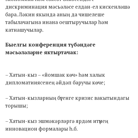
дискриминация мәсьәләсе елдан-ел кискенләшә
бара. Ләкин якында аның да чишелеше
табылачагына инана оештыручылар һәм
катнашучылар.
Быелгы конференция түбәндәге
мәсьәләләрне яктыртачак:
– Хатын-кыз – «йомшак көч» һәм халык
дипломатииясенең әйдәп баручы көче;
– Хатын-кызларның бүгенге кризис вакытындагы
торышы;
– Хатын-кыз эшмәкәрләргә ярдәм итүнең
инновацион формалары һ.б.