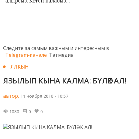
алырсыз. Көтеп калабыз...
Следите за самым важным и интересным в
Telegram-канале
Татмедиа
ЯЛКЫН
ЯЗЫЛЫП КЫНА КАЛМА: БҮЛӘК АЛ!
автор,
11 ноября 2016 - 10:57
1080
0
0