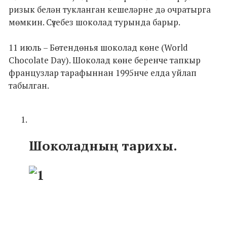
ризык белән тукланган кешеләрне дә очратырга
мөмкин. Сүзебез шоколад турында барыр.
11 июль – Бөтендөнья шоколад көне (World
Chocolate Day). Шоколад көне беренче тапкыр
французлар тарафыннан 1995нче елда уйлап
табылган.
Шоколадның тарихы.