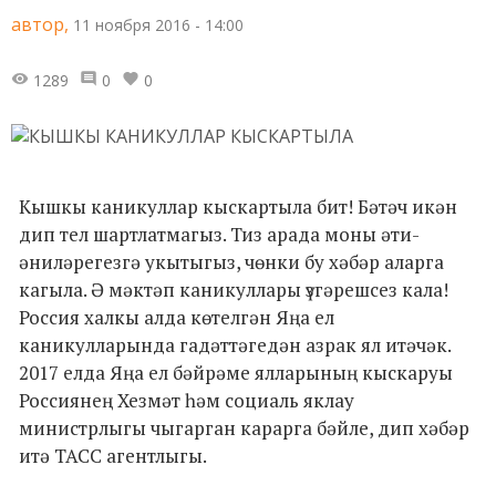
автор,
11 ноября 2016 - 14:00
1289
0
0
Кышкы каникуллар кыскартыла бит! Бәтәч икән
дип тел шартлатмагыз. Тиз арада моны әти-
әниләрегезгә укытыгыз, чөнки бу хәбәр аларга
кагыла. Ә мәктәп каникуллары үзгәрешсез кала!
Россия халкы алда көтелгән Яңа ел
каникулларында гадәттәгедән азрак ял итәчәк.
2017 елда Яңа ел бәйрәме ялларының кыскаруы
Россиянең Хезмәт һәм социаль яклау
министрлыгы чыгарган карарга бәйле, дип хәбәр
итә ТАСС агентлыгы.