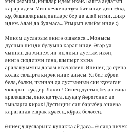
мин белмим, нишләр идем икән. Башта аңлатып
карар идем. Мин кечкенә түгел бит инде дип. Әнә,
күр, башкаларның әниләре бер дә алай итми, дияр
идем. Алай да булмаса... Утырып елыйм инде :)
Минем дусларым әнигә ошамаса... Монысы
дусның нинди булуына карап инде. Әгәр ул
чыннан да минем иң-иң якын дустым икән,
әнигә сиздерми генә, шыпырт кына
аралашуымны дәвам итәчәкмен. Әнинең дә сүзенә
колак салырга кирәк инде анысы. Ул бит күбрәк
белә, бәлки, чыннан да дустыңның син күрмәгән
якларын күрәдер. Ләкин! Синең дустың белән сиңа
аралашасы, әниеңә түгел, шуңа үз йөрәгеңне дә
тыңларга кирәк! Дустыңны син барыбер әниеңә
караганда ешрак күрәсең, күбрәк беләсең.
Әниең үз дусларына кунакка әйдәсә... Ә сиңа ничек