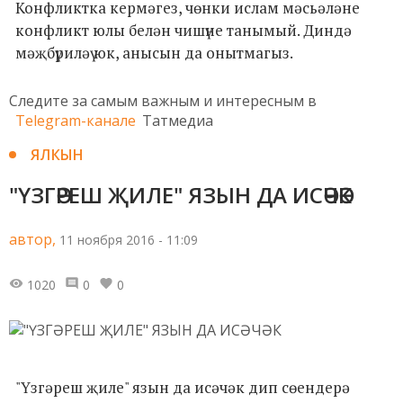
Конфликтка кермәгез, чөнки ислам мәсьәләне
конфликт юлы белән чишүне танымый. Диндә
мәҗбүриләү юк, анысын да онытмагыз.
Следите за самым важным и интересным в
Telegram-канале
Татмедиа
ЯЛКЫН
"ҮЗГӘРЕШ ҖИЛЕ" ЯЗЫН ДА ИСӘЧӘК
автор,
11 ноября 2016 - 11:09
1020
0
0
"Үзгәреш җиле" язын да исәчәк дип сөендерә