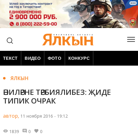
ТЕКСТ
ВИДЕО
ФОТО
КОНКУРС
ЯЛКЫН
ӘНИЛӘРНЕ ТӘРБИЯЛИБЕЗ: ҖИДЕ
ТИПИК ОЧРАК
автор,
11 ноября 2016 - 19:12
1839
0
0