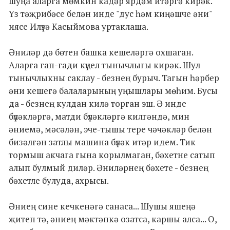
шуңа аларга мөмкин кадәр ярдәм итәргә кирәк.
Үз тәҗрибәсе белән инде "дус һәм киңәшче әни"
иясе Илүзә Касыймова уртаклаша.
Әниләр дә бөтен башка кешеләргә охшаган.
Аларга гап-гади күңел тынычлыгы кирәк. Шул
тынычлыкны саклау - безнең бурыч. Тагын һәрбер
әни кешегә балаларының уңышлары мөһим. Бусы
да - безнең кулдан килә торган эш. Ә инде
бүләкләргә, матди бүләкләргә килгәндә, мин
әниемә, мәсәлән, эче-тышы тере чәчәкләр белән
бизәлгән затлы машина бүләк итәр идем. Тик
тормыш акчага гына корылмаган, бәхетне сатып
алып булмый диләр. Әниләрнең бәхете - безнең
бәхетле булуда, ахрысы.
Әниең сине кечкенәгә санаса... Шушы яшеңә
җитеп тә, әниең мәктәпкә озатса, каршы алса... О,