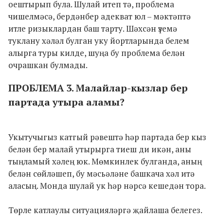
оештырып була. Шулай итеп тә, проблема
чишелмәсә, бердәнбер адекват юл – мәктәптә
итле ризыклардан баш тарту. Шәхсән үземә
туклану хәләл булган уку йортларында белем
алырга туры килде, шуңа бу проблема белән
очрашкан булмады.
ПРОБЛЕМА 3. Малайлар-кызлар бер
партада утыра аламы?
Укытучыгыз катгый рәвештә һәр партада бер кыз
белән бер малай утырырга тиеш ди икән, аны
тыңламый хәлең юк. Мөмкинлек булганда, аның
белән сөйләшеп, бу мәсьәләне башкача хәл итә
аласың. Монда шулай ук һәр нәрсә кешедән тора.
Төрле катлаулы ситуацияләргә җайлаша белегез.