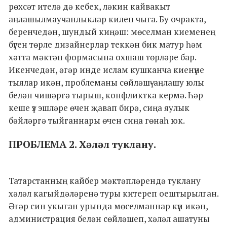
рөхсәт ителә дә кебек, ләкин кайвакыт
аңлашылмаучанлыклар килеп чыга. Бу очракта,
беренчедән, шундый киңәш: мөселман киеменең
бүген төрле дизайнерлар теккән бик матур һәм
хәтта мәктәп формасына охшаш төрләре бар.
Икенчедән, әгәр инде ислам кушканча киенүне
тыялар икән, проблеманы сөйләшү-аңлашу юлы
белән чишәргә тырыш, конфликтка кермә. Һәр
кеше үз эшләре өчен җавап бирә, сиңа яулык
бәйләргә тыйганнары өчен сиңа гөнаһ юк.
ПРОБЛЕМА 2. Хәләл туклану.
Татарстанның кайбер мәктәпләрендә туклану
хәләл кагыйдәләренә туры китереп оештырылган.
Әгәр син укыган урында мөселманнар күп икән,
администрация белән сөйләшеп, хәләл ашатуны