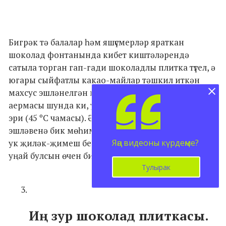
Бигрәк тә балалар һәм яшүсмерләр яраткан
шоколад фонтанында кибет киштәләрендә
сатыла торган гап-гади шоколадлы плитка түгел, ә
югары сыйфатлы какао-майлар тәшкил иткән
махсус эшләнелгән шоколад кулланыла. Аның төп
аермасы шунда ки, ул түбән температурада гына
эри (45 ºС чамасы). Әлеге шарт фонтанның дөрес
эшләвенә бик мөһим фактор булып тора, шулай
Яңа видеоны күрдеңме?
ук җиләк-җимеш белән табынны оештырганда да
уңай булсын өчен бик киң файдаланыла.
Тулырак
Иң зур шоколад плиткасы.