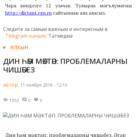
Чара көндезге 12 узачак. Тулырак мәгълүматны
http://dictant.rgo.ru
сайтыннан ала аласыз.
Следите за самым важным и интересным в
Telegram-канале
Татмедиа
ЯЛКЫН
ДИН ҺӘМ МӘКТӘП: ПРОБЛЕМАЛАРНЫ
ЧИШӘБЕЗ
автор,
11 ноября 2016 - 12:10
1052
0
0
Дин һәм мәктәп: проблемаларны чишәбез. Әгәр