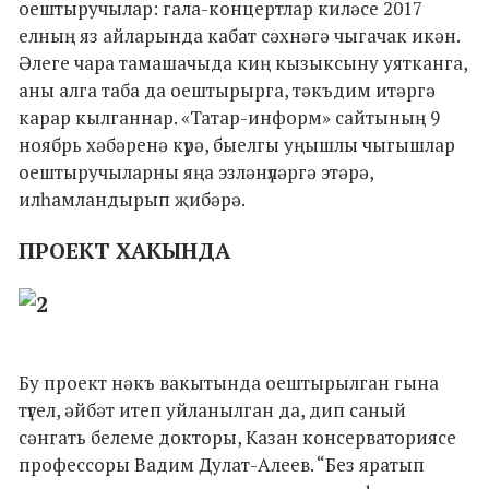
оештыручылар: гала-концертлар киләсе 2017
елның яз айларында кабат сәхнәгә чыгачак икән.
Әлеге чара тамашачыда киң кызыксыну уятканга,
аны алга таба да оештырырга, тәкъдим итәргә
карар кылганнар. «Татар-информ» сайтының 9
ноябрь хәбәренә күрә, быелгы уңышлы чыгышлар
оештыручыларны яңа эзләнүләргә этәрә,
илһамландырып җибәрә.
ПРОЕКТ ХАКЫНДА
Бу проект нәкъ вакытында оештырылган гына
түгел, әйбәт итеп уйланылган да, дип саный
сәнгать белеме докторы, Казан консерваториясе
профессоры Вадим Дулат-Алеев. “Без яратып