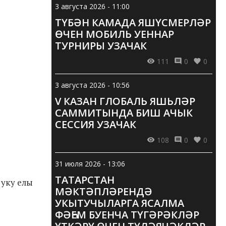
3 августа 2026 - 11:00
ТҮБӘН КАМАДА ЯШҮСМЕРЛӘР
ӨЧЕН МОБИЛЬ УЕННАР
ТУРНИРЫ УЗАЧАК
111
0
0
3 августа 2026 - 10:56
V КАЗАН ГЛОБАЛЬ ЯШЬЛӘР
САММИТЫНДА БИШ АЧЫК
СЕССИЯ УЗАЧАК
108
0
0
31 июля 2026 - 13:06
ТАТАРСТАН
 уку елы
МӘКТӘПЛӘРЕНДӘ
УКЫТУЧЫЛАРГА ЯСАЛМА
ФӘҺЕМ БУЕНЧА ТҮГӘРӘКЛӘР