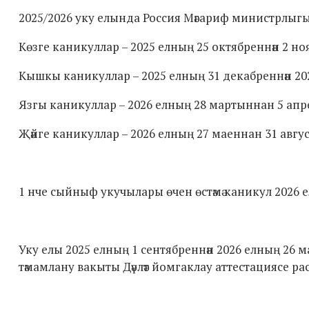
2025/2026 уку елында Россия Мәгариф министрлыгы 
Көзге каникуллар – 2025 елның 25 октябреннән 2 ноя
Кышкы каникуллар – 2025 елның 31 декабреннән 20
Язгы каникуллар – 2026 елның 28 мартыннан 5 апрел
Җәйге каникуллар – 2026 елның 27 маеннан 31 авгус
1 нче сыйныф укучылары өчен өстәмә каникул 2026 е
Уку елы 2025 елның 1 сентябреннән 2026 елның 26 ма
тәмамлану вакыты Дәүләт йомгаклау аттестациясе рас