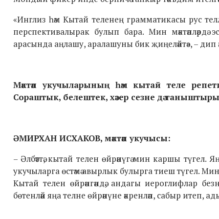
«Инглиз һәм Кытай теленең грамматикасы рус телле
перспективалырак булып бара. Мин мәктәпләрдә э
арасында аңлашу, аралашуны бик җиңеләйтә», – дип ә
Мәктәп укучыларының һәм кытай теле репет
Сораштык, белештек, хәзер сезне дә таныштыр
ӘМИРХАН ИСХАКОВ, мәктәп укучысы:
– Әлбәттә, кытай телен өйрәнүгә мин каршы түгел. 
укучыларга өстәмә авырлык булырга тиеш түгел. Минем
Кытай телен өйрәнгәндә, андагы иероглифлар бе
бөтенләй яңа телне өйрәнүне әкренләп, сабыр итеп, ад