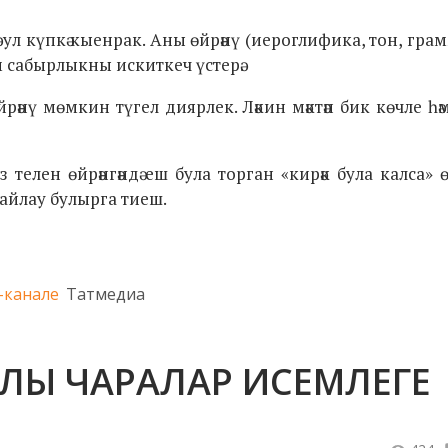
, ул күпкә кыенрак. Аны өйрәнү (иероглифика, тон, гра
м сабырлыкны искиткеч үстерә.
дә өйрәнү мөмкин түгел диярлек. Ләкин мәктәп бик көчле 
 телен өйрәнгәндә еш була торган «кирәк була калса» ө
сайлау булырга тиеш.
-канале
Татмедиа
КЛЫ ЧАРАЛАР ИСЕМЛЕГЕ