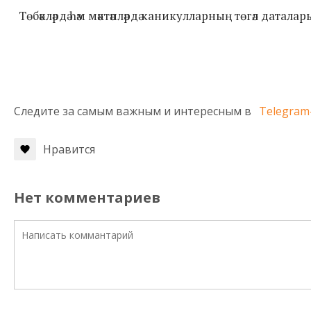
Төбәкләрдә һәм мәктәпләрдә каникулларның төгәл даталар
Следите за самым важным и интересным в
Telegram
Нравится
Нет комментариев