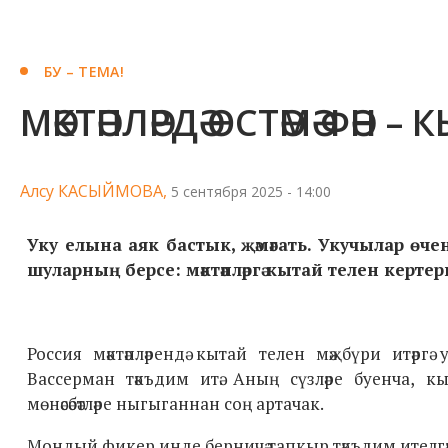
БУ – ТЕМА!
МӘКТӘПЛӘРДӘ ӨСТӘМӘ ФӘН
Алсу КАСЫЙМОВА,
5 сентября 2025 - 14:00
Уку елына аяк бастык, җәмәгать. Укучылар өч
шуларның берсе: мәктәпләргә кытай телен кертерг
Россия мәктәпләрендә кытай телен мәҗбүри итәр
Вассерман тәкъдим итә. Аның сүзләре буенча, 
мөнәсәбәтләре ныгыганнан соң артачак.
Мондый фикер инде берничә тапкыр тәкъдим ителгән и