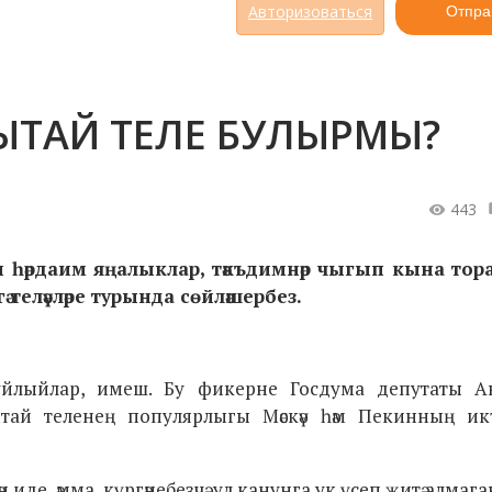
Авторизоваться
Отпра
 – КЫТАЙ ТЕЛЕ БУЛЫРМЫ?
443
ен һәрдаим яңалыклар, тәкъдимнәр чыгып
кына
тор
ә теләүләре турында сөйләшербез.
гә уйлыйлар, имеш. Бу фикерне Госдума депутаты А
кытай теленең популярлыгы Мәскәү һәм Пекинның ик
де, әмма, күргәнебезчә, ул канунга ук үсеп җитә алмага