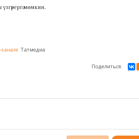
ы үзгәрергә мөмкин.
-канале
Татмедиа
Поделиться: