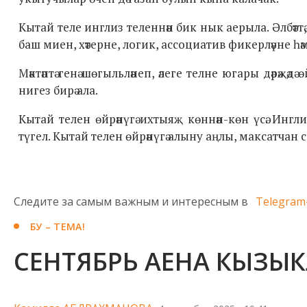
Кытай теле инглиз теленнән бик нык аерыла. Әлбәттә
баш миен, хәтерне, логик, ассоциатив фикерләүне һә
Мәктәптә генә шөгыльләнеп, әлеге телне югары дәрәҗә
нигез бирә ала.
Кытай телен өйрәнүгә ихтыяҗ көннән-көн үсә. Инглиз
түгел. Кытай телен өйрәнүгә алыну аңлы, максатчан 
Следите за самым важным и интересным в
Telegram
БУ – ТЕМА!
СЕНТЯБРЬ АЕНА КЫЗЫ