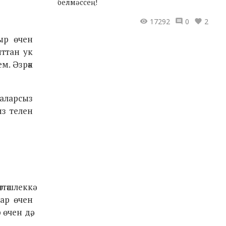
белмәссең!
17292
0
2
ыр өчен
ыттан ук
м. Әзрәк
 аларсыз
из телен
тәшлеккә
лар өчен
өчен дә,