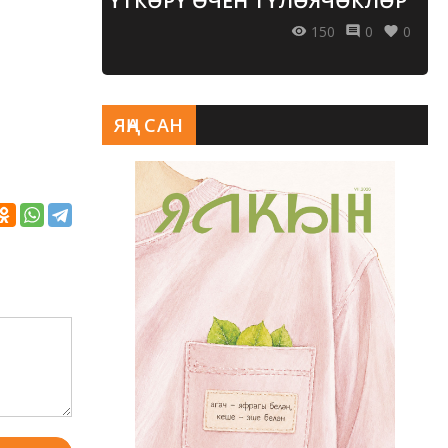
ҮТКӘРҮ ӨЧЕН ТҮЛӘЯЧӘКЛӘР
150
0
0
ЯҢА САН