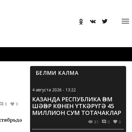
БЕЛМИ КАЛМА
4 августа 2026 - 13:22
КАЗАНДА РЕСПУБЛИКА ҺӘМ
0
0
ШӘҺӘР КӨНЕН ҮТКӘРҮГӘ 45
МИЛЛИОН СУМ ТОТАЧАКЛАР
тябрьдә
81
0
0