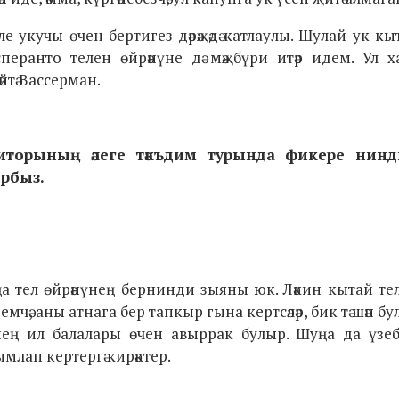
 укучы өчен бертигез дәрәҗәдә катлаулы. Шулай ук кы
сперанто телен өйрәнүне дә мәҗбүри итәр идем. Ул 
йтә Вассерман.
итор
ы
ның әлеге тәкъдим турында фикере нинд
ырбыз.
Яңа тел өйрәнүнең бернинди зыяны юк. Ләкин кытай тел
чә, аны атнага бер тапкыр гына кертсәләр, бик тә шәп бу
знең ил балалары өчен авыррак булыр. Шуңа да үзе
ымлап кертергә кирәктер.