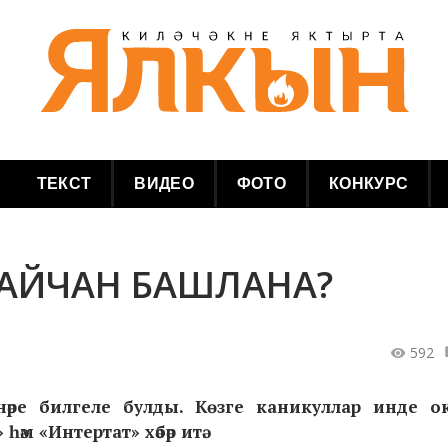
ТЕКСТ
ВИДЕО
ФОТО
КОНКУРС
КАЙЧАН БАШЛАНА?
592
нәре
билгеле булды. Көзге каникуллар инде ок
м «Интертат» хәбәр итә.