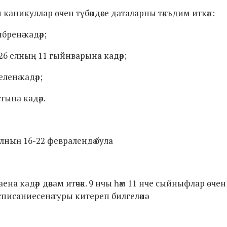
каникуллар өчен түбәндәге даталарны тәкъдим иткән:
бренә кадәр;
26 елның 11 гыйнварына кадәр;
енә кадәр;
тына кадәр.
лның 16-22 февралендә була
ена кадәр дәвам итәчәк. 9 нчы һәм 11 нче сыйныфлар өчен
писаниесенә туры китереп билгеләнә.