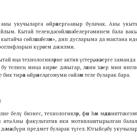
 аны укучыларга өйрәнергә авыр булачак. Аны укыт
йлым. Кытай телендә сөйләшә белергә минем бала вак
ин кытайча сөйләшә беләм», дип дусларыма да мактана иде
иероглифларын күрәсем дә килми.
тай яңа технологияләрне актив үстерә, ә хәзерге заманда
у телнең миңа кирәге дә чыгар, ләкин хәзер мин ингл
ле бик тирән өйрәнелә, гомуми сөйләм теле буларак бара.
:
е белү бизнес, технологияләр, фән һәм мәдәнияттә хезмәт
ләп итә. Аны факультатив яки мотивлаштырылган бала
 дә мәҗбүри предмет буларак түгел. Югыйсә, бу укучылар 