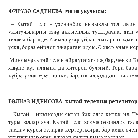
ФИРҮЗӘ САДРИЕВА, мәктәп укучысы:
– Кытай теле – үзенчә бик кызыклы тел, ләкин
укытучыларны эзләү дә кыенлык тудырачак, дип у
теләгем бар иде. Үземчә сүзләр уйлап чыгарып, «ә м
үскәч, бераз өйрәнеп тә караган идем. Ә хәзер аның 
Минемчә, кытай телен өйрәнүгә ихтыяҗ бар, чөнки Кы
яшәүне күз алдына да китереп булмый. Тора-бара б
күбрәк үзләштерәм, чөнки, барлык илләрдә дә инглиз те
ГӨЛНАЗ ИДРИСОВА, кытай теленнән репетитор
– Кытай – икътисади яктан бик алга киткән ил. Телн
туры юллар ача. Кытай теле хезмәт сөючәнлек та
сайлау курсы буларак кертергә кирәк, бар кеше өчен
укытучылар өчен дә газап булып кына калачак.