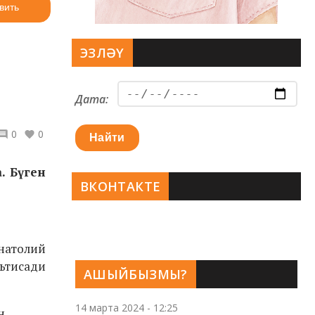
вить
ЭЗЛӘҮ
Дата:
0
0
Найти
а. Бүген
ВКОНТАКТЕ
натолий
ътисади
АШЫЙБЫЗМЫ?
14 марта 2024 - 12:25
н.