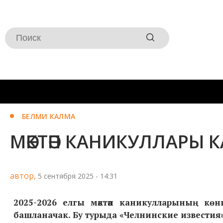
БЕЛМИ КАЛМА
МӘКТӘП КАНИКУЛЛАРЫ 
автор,
5 сентября 2025 - 14:31
2025-2026 елгы мәктәп каникулларының
көн
башланачак. Бу турыда «Челнинские известия» һә