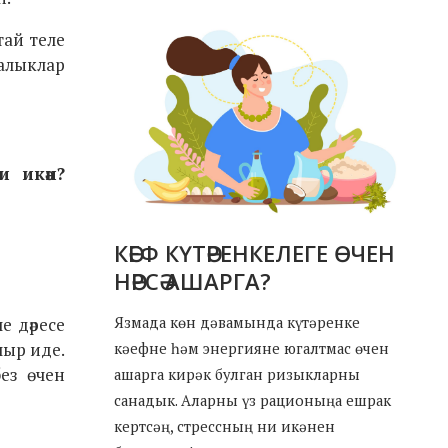
тай теле
халыклар
и икән?
КӘЕФ КҮТӘРЕНКЕЛЕГЕ ӨЧЕН
НӘРСӘ АШАРГА?
е дәресе
Язмада көн дәвамында күтәренке
лыр иде.
кәефне һәм энергияне югалтмас өчен
без өчен
ашарга кирәк булган ризыкларны
санадык. Аларны үз рационыңа ешрак
кертсәң, стрессның ни икәнен