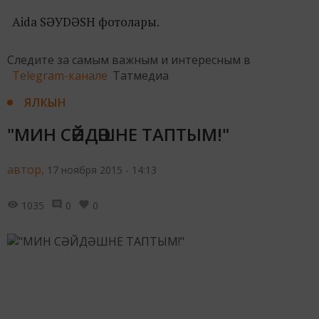
Aida SӘУDӘSH фотолары.
Следите за самым важным и интересным в
Telegram-канале
Татмедиа
ЯЛКЫН
"МИН СӘЙДӘШНЕ ТАПТЫМ!"
автор,
17 ноября 2015 - 14:13
1035
0
0