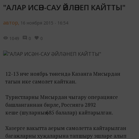
"АЛАР ИСӘН-САУ ӘЙЛӘНЕП КАЙТТЫ"
автор,
16 ноября 2015 - 16:54
1049
0
0
12-13 нче ноябрь төнендә Казанга Мисырдан
тагын ике самолет кайткан.
Туристларны Мисырдан чыгару операциясе
башланганнан бирле, Россиягә 2892
кеше (шуларның 685 балалар) кайтарылган.
Хәзерге вакытта аерым самолетта кайтарылган
багажларны хуҗаларына тапшыру эшләре алып