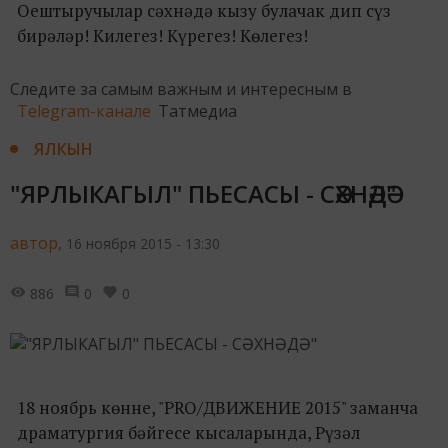
Оештыручылар сәхнәдә кызу булачак дип сүз
бирәләр! Килегез! Күрегез! Көлегез!
Следите за самым важным и интересным в
Telegram-канале
Татмедиа
ЯЛКЫН
"ЯРЛЫКАГЫЛ" ПЬЕСАСЫ - СӘХНӘДӘ"
автор,
16 ноября 2015 - 13:30
886
0
0
18 ноябрь көнне, "PRO/ДВИЖЕНИЕ 2015" заманча
драматургия бәйгесе кысаларында, Рүзәл