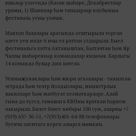
яшьләр үзәгендә (Казан шәһәре, Декабристлар
урамы, 1) Шаяннар һәм тапкырлар клубының
фестиваль уены узачак.
Мәктәп балалары арасында оештырыла торган
әлеге уен инде 6 нчы ел рәттән уздырыла. Быел
фестивальгә хәтта Актаныштан, Балтачтан һәм Яр
Чаллы шәһәреннәр командалар киләчәк. Барлыгы
14 команда булыр дип көтелә.
Уенның кунаклары һәм жюри әгъзалары - танылган
эстрада һәм театр йолдызлары, министрлык
вәкилләре һәм матбугат хезмәткәрләре. Алай
гына да түгел, тамашага КВНны яраткан һәркем
чакырыла. Билет бәясе нибары 100 сум, аларны +7
(919) 637-36-51, +7(953)401-64-88 телефоннары
буенча элемтәгә кереп алырга мөмкин.