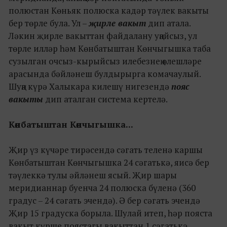
полюстан Көньяк полюска кадәр тәүлек вакыты
бер төрле була. Ул –
җирле вакыт
дип атала.
Ләкин җирле вакыттан файдалану уңайсыз, ул
төрле илләр һәм Көнбатыштан Көнчыгышка таба
сузылган очсыз-кырыйсыз илебезнең өлешләре
арасында бәйләнеш булдырырга комачаулый.
Шуңа күрә Халыкара килешү нигезендә
пояс
вакыты
дип аталган система кертелә.
Көнбатыштан Көнчыгышка...
Җир үз күчәре тирәсендә сәгать теленә каршы
Көнбатыштан Көнчыгышка 24 сәгатькә, яисә бер
тәүлеккә тулы әйләнеш ясый. Җир шары
меридианнар буенча 24 полюска бүленә (360
градус – 24 сәгать эчендә). Ә бер сәгать эчендә
Җир 15 градуска борыла. Шулай итеп, һәр пояста
вакыт күрше поястагы вакыттан 1 сәгатькә