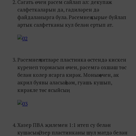
Сәгать өчен рәсем сайлап ал: декупаж
салфеткаларын да, гадиләрен дә
файдаланырга була. Рәсемнең кырые буйлап
артык салфетканы кул белән ертып ат.
Рәсемнең читләре пластинка өстендә кискен
күренеп тормасын өчен, рәсемгә охшаш төс
белән колер ясарга кирәк. Моның өчен, ак
акрил буявы аласың һәм, гуашь кушып,
кирәкле төс ясыйсың.
Хәзер ПВА җилемен 1:1 итеп су белән
кушасың. Әзер пластинканы шул матдә белән