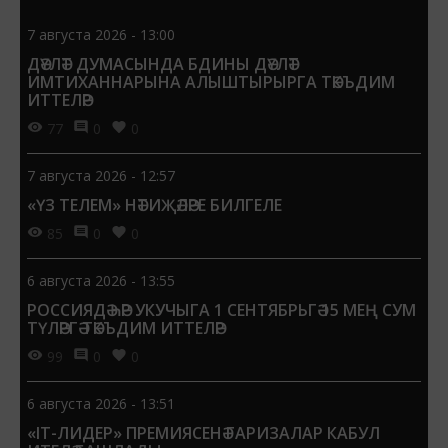
7 августа 2026 - 13:00
ДӘҮЛӘТ ДУМАСЫНДА БДИНЫ ДӘҮЛӘТ
ИМТИХАННАРЫНА АЛЫШТЫРЫРГА ТӘКЪДИМ
ИТТЕЛӘР
77
0
0
7 августа 2026 - 12:57
«ҮЗ ТЕЛЕМ» НӘТИҖӘЛӘРЕ БИЛГЕЛЕ
85
0
0
6 августа 2026 - 13:55
РОССИЯДӘ ҺӘР УКУЧЫГА 1 СЕНТЯБРЬГӘ 15 МЕҢ СУМ
ТҮЛӘРГӘ ТӘКЪДИМ ИТТЕЛӘР
99
0
0
6 августа 2026 - 13:51
«IT-ЛИДЕР» ПРЕМИЯСЕНӘ ГАРИЗАЛАР КАБУЛ