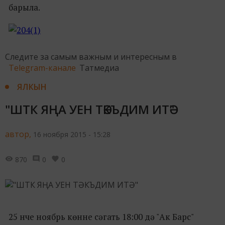
барыла.
Следите за самым важным и интересным в
Telegram-канале
Татмедиа
ЯЛКЫН
"ШТК ЯҢА УЕН ТӘКЪДИМ ИТӘ"
автор,
16 ноября 2015 - 15:28
870
0
0
25 нче ноябрь көнне сәгать 18:00 дә "Ак Барс"