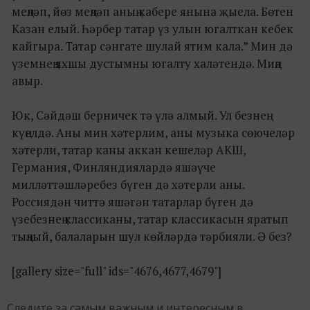
меңләп, йөз меңләп аның кабере янына җыела. Бөтен
Казан елый. Һәрбер татар үз улын югалткан кебек
кайгыра. Татар сәнгате шулай ятим кала.” Мин дә
үземнең яхшы дустымны югалту халәтендә. Миңа
авыр.
Юк, Сәйдәш берничек тә үлә алмый. Ул безнең
күңелдә. Аны мин хәтерлим, аны музыка сөючеләр
хәтерли, татар каны аккан кешеләр АКШ,
Германия, Финляндиялардә яшәүче
милләттәшләребез бүген дә хәтерли аны.
Россиядән читтә яшәгән татарлар бүген дә
үзебезнең классиканы, татар классикасын яратып
тыңлый, балаларын шул көйләрдә тәрбияли. Ә без?
[gallery size="full" ids="4676,4677,4679"]
Следите за самым важным и интересным в