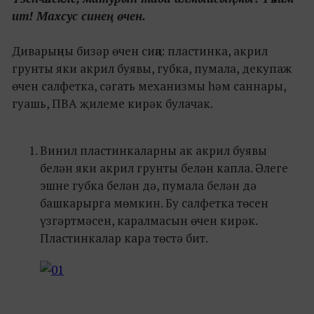
ит! Махсус синең өчен.
Диварыңны бизәр өчен сиңа: пластинка, акрил
грунты яки акрил буявы, губка, пумала, декупаж
өчен салфетка, сәгать механизмы һәм саннары,
гуашь, ПВА җилеме кирәк булачак.
Винил пластинкаларны ак акрил буявы
белән яки акрил грунты белән капла. Әлеге
эшне губка белән дә, пумала белән дә
башкарырга мөмкин. Бу салфетка төсен
үзгәртмәсен, каралмасын өчен кирәк.
Пластинкалар кара төстә бит.