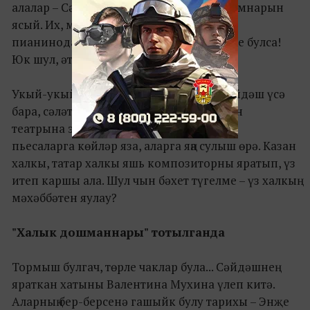
алалар – Сәйдәш музыкага беренче адымнарын
ясый. Их, миңа да балачагымда ук берәр
пианинода яки гармунда өйрәтүче кеше булса!
Юк шул, әти-әнием математиклар бит.
Укый-укый, әллә ниләр беләм. Менә Сәйдәш үсә
бара, сәләте дә үсә. Балачактан үк сөйгән
театрына эшкә урнаша. Театрда барган
пьесаларга көйләр яза, аларга яңа сулыш өрә. Казан
халкы, татар халкы яшь композиторны яратып, үз
итеп каршы ала. Шул чын бәхет түгелме – үз халкың
мәхәббәтен яулау?
"Халык дошманнары" тотылганда
Тормыш булгач, төрле чаклар була... Сәйдәшнең
яраткан хатыны Валентина Мухина үлеп китә.
Аларның бер-берсенә гашыйк булу тарихы – Энҗе