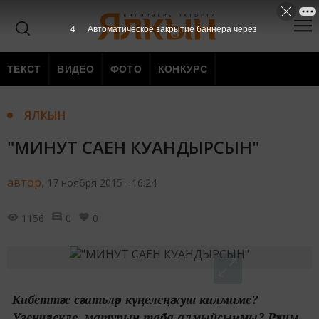
3
Автоматическое закрытие баннера через
ТЕКСТ
ВИДЕО
ФОТО
КОНКУРС
ЯЛКЫН
"МИНУТ САЕН КУАНДЫРСЫН"
автор,
17 ноября 2015 - 16:24
1156
0
0
Кибеттәге сәгатьләр күңелеңә хуш килмиме?
Үзенчәлекле, матурын таба алмыйсыңмы? Рәхим