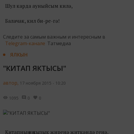
Шул карда ауныйсым килә,
Балачак, кил би-ре-гә!
Следите за самым важным и интересным в
Telegram-канале
Татмедиа
ЯЛКЫН
"КИТАП ЯКТЫСЫ"
автор,
17 ноября 2015 - 10:20
1095
0
0
Китапның иң кызык җиренә җиткәндә генә,