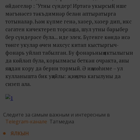
өйдәгеләр : "Утны сүндер! Иртәгә укырсың!" ише
мәгънәсез тәкъдимнәр белән аптыратырга
тотыналар. Һәм күпме генә, хәзер, хәзер дип, икс
сәгатен кичектереп торсаң да, шул утны барыбер
бер сүндерәсе була... иде элек. Бүгенге көндә исә
төнге укулар өчен махсус китап кыстыргыч-
фонарь уйлап табылган. Бу фонарьның яктылыгын
да көйләп була, корылмасы беткән очракта, аны
яңадан кору да берни тормый. Ә иң мөһиме – ул
кулланышта бик уңайлы: җиңелчә кагылуны да
сизеп ала.
Следите за самым важным и интересным в
Telegram-канале
Татмедиа
ЯЛКЫН