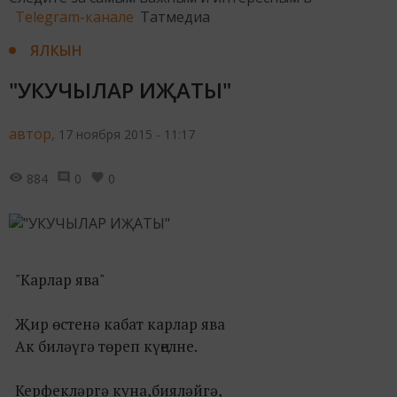
Telegram-канале
Татмедиа
ЯЛКЫН
"УКУЧЫЛАР ИҖАТЫ"
автор,
17 ноября 2015 - 11:17
884
0
0
"Карлар ява"
Җир өстенә кабат карлар ява
Ак биләүгә төреп күңелне.
Керфекләргә куна,бияләйгә,