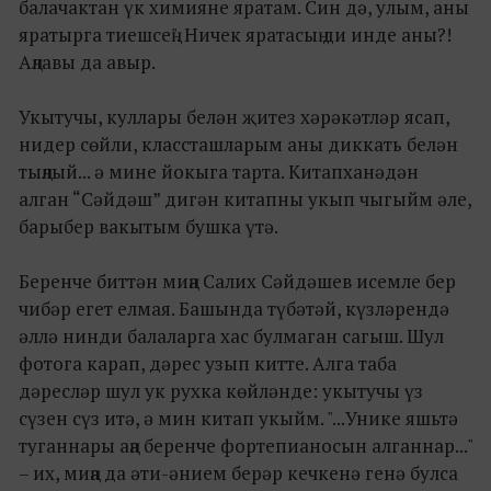
балачактан үк химияне яратам. Син дә, улым, аны
яратырга тиешсең". Ничек яратасың ди инде аны?!
Аңлавы да авыр.
Укытучы, куллары белән җитез хәрәкәтләр ясап,
нидер сөйли, классташларым аны диккать белән
тыңлый... ә мине йокыга тарта. Китапханәдән
алган “Сәйдәш” дигән китапны укып чыгыйм әле,
барыбер вакытым бушка үтә.
Беренче биттән миңа Салих Сәйдәшев исемле бер
чибәр егет елмая. Башында түбәтәй, күзләрендә
әллә нинди балаларга хас булмаган сагыш. Шул
фотога карап, дәрес узып китте. Алга таба
дәресләр шул ук рухка көйләнде: укытучы үз
сүзен сүз итә, ә мин китап укыйм. "...Унике яшьтә
туганнары аңа беренче фортепианосын алганнар..."
– их, миңа да әти-әнием берәр кечкенә генә булса