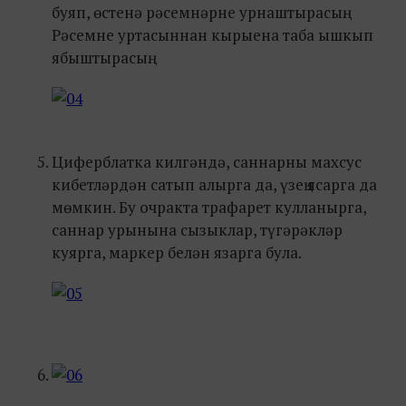
буяп, өстенә рәсемнәрне урнаштырасың.
Рәсемне уртасыннан кырыена таба ышкып
ябыштырасың.
Циферблатка килгәндә, саннарны махсус
кибетләрдән сатып алырга да, үзең ясарга да
мөмкин. Бу очракта трафарет кулланырга,
саннар урынына сызыклар, түгәрәкләр
куярга, маркер белән язарга була.