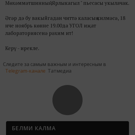
Мөхәммәтшинның "Ярлыкагыл " пьесасы укылачак.
Әгәр дә бу вакыйгадан читтә каласың килмәсә, 18
нче ноябрь көнне 19.00да УГОЛ иҗат
лабораториясенә рәхим ит!
Керү - ирекле.
Следите за самым важным и интересным в
Telegram-канале
Татмедиа
БЕЛМИ КАЛМА