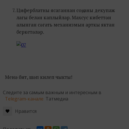
Циферблатны ясаганнан соң, аны декупаж
лагы белән каплыйлар. Махсус кибеттән
алынган сәгать механизмын арткы яктан
беркетәләр.
Менә бит, шәп килеп чыкты!
Следите за самым важным и интересным в
Telegram-канале
Татмедиа
Нравится