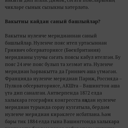
чикләре сынык сызыкны хәтерләтә.
Вакытны кайдан саный башлыйлар?
Вакытны нуленче меридианнан саный
башлыйлар. Нуленче пояс итеп уртасыннан
Гринвич обсерваториясе (Бөекбритания)
меридианы узучы сәгать поясы кабул ителгән. Бу
пояс 24 нче пояс булып та хезмәт итә. Нуленче
меридиан һәрвакытта да Гринвич аша үтмәгән.
Франциядә нуленче меридиан Париж, Россиядә –
Пулков обсерваториясе, АКШта – Вашингтон аша
үтә дип саналган. Антверпенда 1872 елда
халыкара географик конгресста яңадан нуленче
меридиан турында сорау кузгатыла, бердәм
нуленче меридиан кирәклеге исбатлана. Һәм
бары тик 1884 елда гына Вашингтонда халыкара