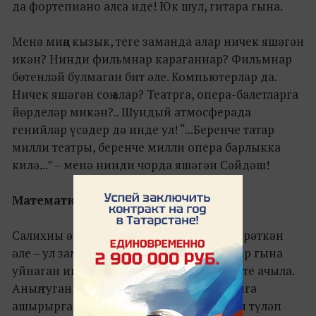
да фортепиано алса иде! Юк шул, гитара гына.
Менә миңа кызык, теге заманда алар ничек яшәгән
икән? Нинди фильмнар караганнар? Фильмнар
бөтенләй булмаган бит әле. Компьютерлар да.
Ничек яшәгән соң алар? Театрга, опера-балетларга
йөрделәр микән?.. Шундый атмосферада
генийлар үсәдер дә инде ул! “...Беренче татар
милли театры, беренче милли опера барлыкка
килә...” – менә нинди чорда яшәгән Сәйдәш!
Математиклар гаиләсендә тусаң
Салихны әнисе гармунда да уйнарга өйрәткән
әле – ул заманда гармунда хатын-кызлар гына
уйнаган икән. Сәйдәшнең музыкага сәләте ачыла.
Аның туганнары шуны тоеп, хыялын чынга
ашырырга телиләр, музыка укытучысын түләп