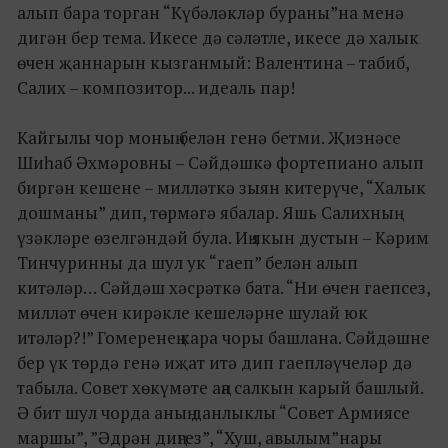
алып бара торган “Күбәләкләр бураны”на менә
дигән бер тема. Икесе дә сәләтле, икесе дә халык
өчен җаннарын кызганмый: Валентина – табиб,
Салих – композитор... идеаль пар!
Кайгылы чор моның белән генә бетми. Җизнәсе
Шиһаб Әхмәровны – Сәйдәшкә фортепиано алып
биргән кешене – милләткә зыян китерүче, “Халык
дошманы” дип, төрмәгә ябалар. Яшь Салихның
үзәкләре өзелгәндәй була. Иң якын дустын – Кәрим
Тинчуринны да шул ук “гаеп” белән алып
китәләр… Сәйдәш хәсрәткә бата. “Ни өчен гаепсез,
милләт өчен кирәкле кешеләрне шулай юк
итәләр?!” Гомеренең кара чоры башлана. Сәйдәшне
бер үк төрдә генә иҗат итә дип гаепләүчеләр дә
табыла. Совет хөкүмәте аңа салкын карый башлый.
Ә бит шул чорда аның данлыклы “Совет Армиясе
маршы”, ”Әдрән диңгез”, “Хуш, авылым”нары