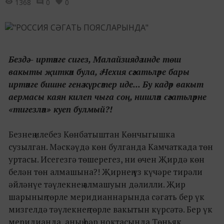
1368
0
0
Бездә – иртәнге сигез, Малайзиядә инде төш
вакыты җиткән була, ә Чехия сәгатьләре бары
иртәнге бишне генә күрсәтер иде... Бу кадәр вакыт
аермасы каян килеп чыга соң, нишләп сәгатьләрне
«тигезләп» куеп булмый?!
Безнең илебез Көнбатыштан Көнчыгышка
сузылган. Мәскәүдә көн булганда Камчаткада төн
уртасы. Исегезгә төшерегез, ни өчен Җирдә көн
белән төн алмашына?! Җирнең үз күчәре тирәли
әйләнүе тәүлекнең алмашуын дәлилли. Җир
шарының төрле меридианнарында сәгать бер үк
мизгелдә тәүлекнең төрле вакытын күрсәтә. Бер үк
меридианда, аның һәр ноктасында Төньяк