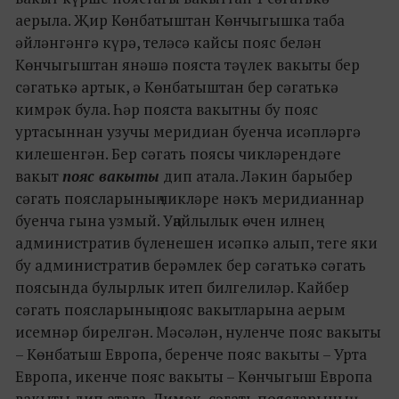
аерыла. Җир Көнбатыштан Көнчыгышка таба
әйләнгәнгә күрә, теләсә кайсы пояс белән
Көнчыгыштан янәшә пояста тәүлек вакыты бер
сәгатькә артык, ә Көнбатыштан бер сәгатькә
кимрәк була. Һәр пояста вакытны бу пояс
уртасыннан узучы меридиан буенча исәпләргә
килешенгән. Бер сәгать поясы чикләрендәге
вакыт
пояс вакыты
дип атала. Ләкин барыбер
сәгать поясларының чикләре нәкъ меридианнар
буенча гына узмый. Уңайлылык өчен илнең
административ бүленешен исәпкә алып, теге яки
бу административ берәмлек бер сәгатькә сәгать
поясында булырлык итеп билгелиләр. Кайбер
сәгать поясларының пояс вакытларына аерым
исемнәр бирелгән. Мәсәлән, нуленче пояс вакыты
– Көнбатыш Европа, беренче пояс вакыты – Урта
Европа, икенче пояс вакыты – Көнчыгыш Европа
вакыты дип атала. Димәк, сәгать поясларының