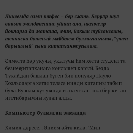
Лицеемда
озын
тәнәфес
–
бер сәгать.
Б
ерәүләр шу
л
вакыт эчендә теннис уйнап ала,
икенчеләр
йокларга да маташа,
ә мин,
йокым туйгангамы,
тенниска бөтенләй мәхәббәтем булмагангамы
,
"
үтеп
барышлый
"
гына
китапханәгә
сугылам
.
Әлмәттә һәр укучы, укытучы һәм хәтта студент та
безнең китапханәгә көнләшеп карый. Бездә
Тукайдан башлап бүген бик популяр Пауло
Коэльоларга хәтле теләсә нинди китапны табып
була. Бу юлы күз уңында гына яткан юка бер китап
игътибарымны яулап алды.
Компьютер булмаган заманда
Химия дәресе... Әнием әйтә килә: "Мин