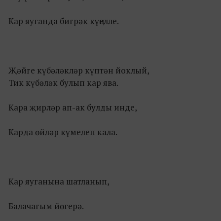
Кар яуганда бигрәк күңелле.
Җәйге күбәләкләр күптән йоклый,
Тик күбәләк булып кар ява.
Кара җирләр ап-ак булды инде,
Карда өйләр күмелеп кала.
Кар яуганына шатланып,
Балачагым йөгерә.