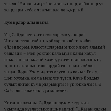
языла. “Әдрән диңгез”не итальяннар, албаннар үз
җырлары кебек яратып әле дә җырлый.
Кумирлар алышына
Уф, Сәйдәшев хәтта төшләремә үк керә!
Интернеттан табып, көйләрен кабат- кабат
әйләндерәм. Классташларым мине кинәт аңламый
башлады – элек роктан кала музыканы кабул
итмәгән шат малай хәзер, үз эченнән моңланып,
җанны актарып ташлардай сагышлы көйләр
тыңлап йөри. Үзем дә тоям: үсәргә вакыт. Рок ул –
шәп музыка, әмма мәңгелек түгел. Кичә йолдыз
булып янган кумирларың иртәгә үк юкка чыга. Ә
Сәйдәш – классика, ул мәңгелек.
Китапның ахыры. Сәйдәшнең үлеме турыда
укыганда күзләремне яшь каплый. “...Казан халкы