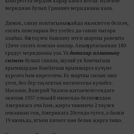
конгресста бердәм карар кабул ителә: нуленче
меридиан булып Гринвич меридианы кала.
Димәк, санау ноктасының кайда икәнлеген белгәч,
сәгать поясларын без узебез дә санап чыгара
алабыз. Яңа тәүлек башлану итеп шартлы рәвештә
12нче сәгать поясын алалар. Аның уртасыннан 180
градус меридианы уза. Ул
даталар алмашыну
сызыгы
булып санала, шулай ук Көнчыгыш
ярымшардан Көнбатыш ярымшарга күчүне
күрсәтә һәм киресенчә. Бу шартлы сызык аша
үтеп, без бер тәүлектән икенчесенә күчәбез.
Мәсәлән, Валерий Чкалов җитәкчелегендәге
экипаж 1937 елның 18 июнендә безнең илдән
Америкага оча һәм, җиргә төшмичә 2 тәүлек
очканнан сон, Америкага 20сендә түгел, ә бәлки
19 июньдә, ягъни кичәге көн белән җиргә төшә.