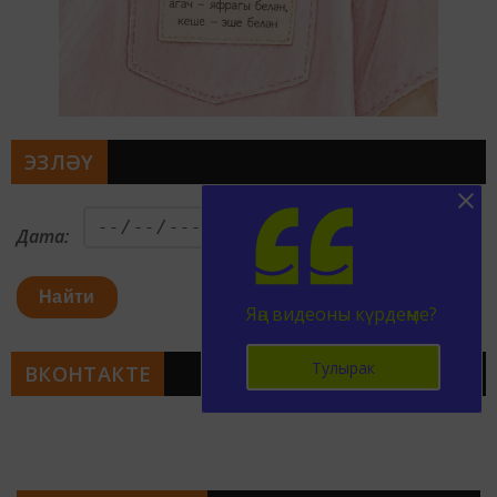
ЭЗЛӘҮ
Дата:
Найти
Яңа видеоны күрдеңме?
Тулырак
ВКОНТАКТЕ