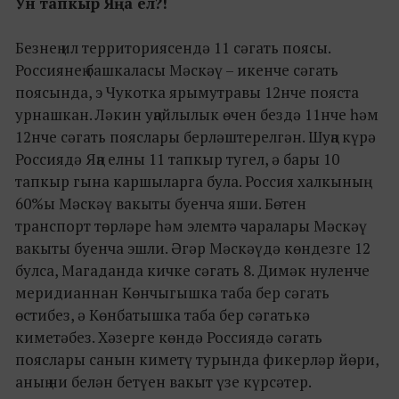
Ун тапкыр Яңа ел?!
Безнең ил территориясендә 11 сәгать поясы.
Россиянең башкаласы Мәскәү – икенче сәгать
поясында, э Чукотка ярымутравы 12нче пояста
урнашкан. Ләкин уңайлылык өчен бездә 11нче һәм
12нче сәгать пояслары берләштерелгән. Шуңа күрә
Россиядә Яңа елны 11 тапкыр тугел, ә бары 10
тапкыр гына каршыларга була. Россия халкының
60%ы Мәскәү вакыты буенча яши. Бөтен
транспорт төрләре һәм элемтә чаралары Мәскәү
вакыты буенча эшли. Әгәр Мәскәүдә көндезге 12
булса, Магаданда кичке сәгать 8. Димәк нуленче
меридианнан Көнчыгышка таба бер сәгать
өстибез, ә Көнбатышка таба бер сәгатькә
киметәбез. Хәзерге көндә Россиядә сәгать
пояслары санын киметү турында фикерләр йөри,
аның ни белән бетүен вакыт үзе күрсәтер.