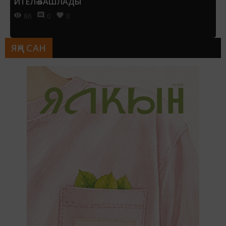
ИТЕЛӘ БАШЛАДЫ
86
0
0
ЯҢА САН