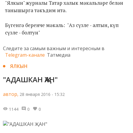
"Ялкын" журналы Татар халык мәкальләре белән
танышырга тәкъдим итә.
Бүгенгә беренче мәкаль: "Аз сүзле - алтын, күп
сүзле - болтун"
Следите за самым важным и интересным в
Telegram-канале
Татмедиа
ЯЛКЫН
"АДАШКАН ҖАН"
автор,
28 января 2016 - 15:32
1144
0
0