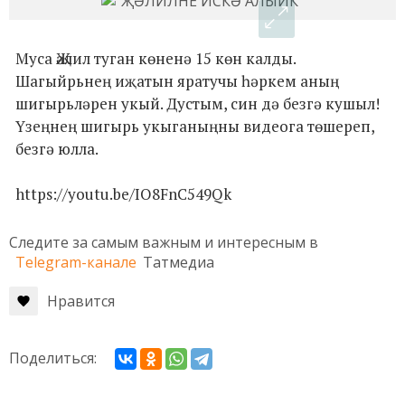
Муса Җәлил туган көненә 15 көн калды.
Шагыйрьнең иҗатын яратучы һәркем аның
шигырьләрен укый. Дустым, син дә безгә кушыл!
Үзеңнең шигырь укыганыңны видеога төшереп,
безгә юлла.
https://youtu.be/IO8FnC549Qk
Следите за самым важным и интересным в
Telegram-канале
Татмедиа
Нравится
Поделиться: