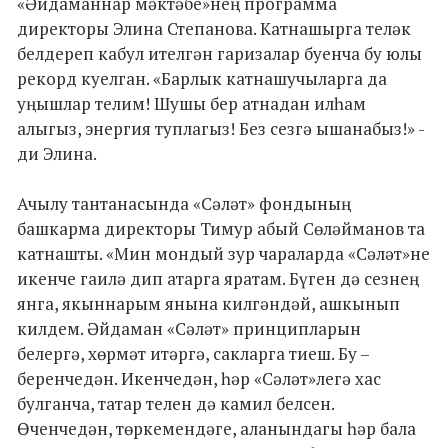
«Әйдаманнар мәктәбе»нең программа
директоры Элина Степанова. Катнашырга теләк
белдереп кабул ителгән гаризалар буенча бу юлы
рекорд куелган. «Барлык катнашучыларга да
уңышлар телим! Шушы бер атнадан илһам
алыгыз, энергия туплагыз! Без сезгә ышанабыз!» -
ди Элина.
Ачылу тантанасында «Сәләт» фондының
башкарма директоры Тимур абый Сөләйманов та
катнашты. «Мин мондый зур чараларда «Сәләт»не
икенче гаилә дип атарга яратам. Бүген дә сезнең
янга, якыннарым янына килгәндәй, ашкынып
килдем. Әйдаман «Сәләт» принципларын
белергә, хөрмәт итәргә, сакларга тиеш. Бу –
беренчедән. Икенчедән, һәр «Сәләт»легә хас
булганча, татар телен дә камил белсен.
Өченчедән, төркемендәге, аланындагы һәр бала