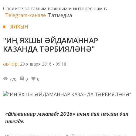
Следите за самым важным и интересным в
Telegram-канале
Татмедиа
ЯЛКЫН
"ИҢ ЯХШЫ ӘЙДАМАННАР
КАЗАНДА ТӘРБИЯЛӘНӘ"
автор,
29 января 2016 - 09:18
770
0
0
«Әйдаманнар мәктәбе 2016» ачык дип игълан дип
ителде.