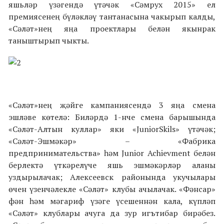
яшьләр үзәгендә үтәчәк «Сәмрух 2015» ел
премиясенең бүләкләү тантанасына чакырып калды,
«Сәләт»нең яңа проектлары белән якынрак
таныштырып чыкты.
«Сәләт»нең җәйге кампаниясендә 3 яңа смена
эшләве көтелә: Биләрдә 1-нче смена барышында
«Сәләт-Алтын куллар» яки «JuniorSkils» үтәчәк;
«Сәләт-Эшмәкәр» – «Фабрика
предпринимательства» һәм Junior Achievment белән
берлектә үткәрелүче яшь эшмәкәрләр аланы
уздырылачак; Алексеевск районында укучылары
өчен үзенчәлекле «Сәләт» клубы ачылачак. «Фәнсар»
фән һәм мәгариф үзәге үсешеннән кала, күпләп
«Сәләт» клублары ачуга да зур игътибар бирәбез.