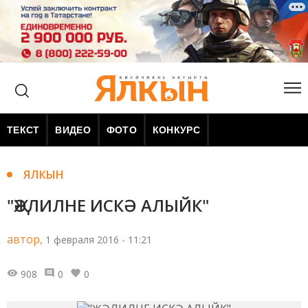
ТЕКСТ
ВИДЕО
ФОТО
КОНКУРС
ЯЛКЫН
"ҖӘЛИЛНЕ ИСКӘ АЛЫЙК"
автор,
1 февраля 2016 - 11:21
908
0
0