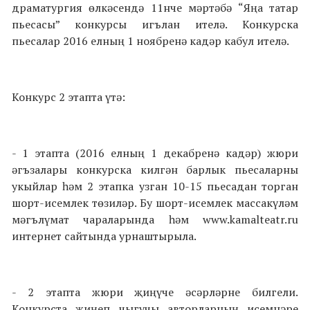
драматургия өлкәсендә 11нче мәртәбә “Яңа татар
пьесасы” конкурсы игълан ителә. Конкурска
пьесалар 2016 елның 1 ноябренә кадәр кабул ителә.
Конкурс 2 этапта үтә:
- 1 этапта (2016 елның 1 декабренә кадәр) жюри
әгъзалары конкурска килгән барлык пьесаларны
укыйлар һәм 2 этапка узган 10-15 пьесадан торган
шорт-исемлек төзиләр. Бу шорт-исемлек массакүләм
мәгълүмат чараларында һәм www.kamalteatr.ru
интернет сайтында урнаштырыла.
- 2 этапта жюри җиңүче әсәрләрне билгели.
Конкурста җиңеп чыгучы авторларның исемнәре