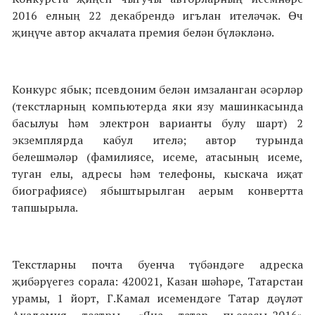
2016 елның 22 декабрендә игълан ителәчәк. Өч
җиңүче автор акчалата премия белән бүләкләнә.
Конкурс ябык; псевдоним белән имзаланган әсәрләр
(текстларның компьютерда яки язу машинкасында
басылуы һәм электрон варианты булу шарт) 2
экземплярда кабул ителә; автор турында
белешмәләр (фамилиясе, исеме, атасының исеме,
туган елы, адресы һәм телефоны, кыскача иҗат
биографиясе) ябыштырылган аерым конвертта
тапшырыла.
Текстларны почта буенча түбәндәге адреска
җибәрүегез сорала: 420021, Казан шәһәре, Татарстан
урамы, 1 йорт, Г.Камал исемендәге Татар дәүләт
Академия театры, «Яңа татар пьесасы-2016»