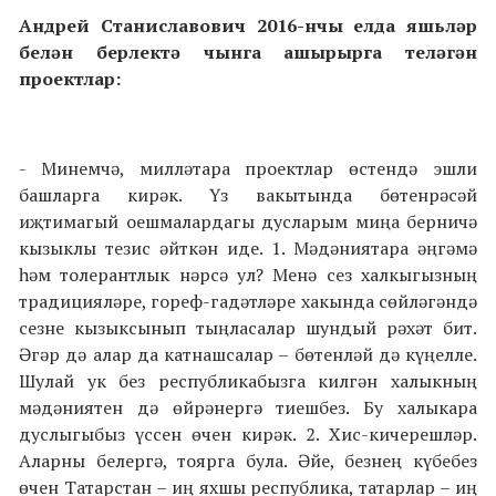
Андрей Станиславович 2016-нчы елда яшьләр
белән берлектә чынга ашырырга теләгән
проектлар:
- Минемчә, милләтара проектлар өстендә эшли
башларга кирәк. Үз вакытында бөтенрәсәй
иҗтимагый оешмалардагы дусларым миңа берничә
кызыклы тезис әйткән иде. 1. Мәдәниятара әңгәмә
һәм толерантлык нәрсә ул? Менә сез халкыгызның
традицияләре, гореф-гадәтләре хакында сөйләгәндә
сезне кызыксынып тыңласалар шундый рәхәт бит.
Әгәр дә алар да катнашсалар – бөтенләй дә күңелле.
Шулай ук без республикабызга килгән халыкның
мәдәниятен дә өйрәнергә тиешбез. Бу халыкара
дуслыгыбыз үссен өчен кирәк. 2. Хис-кичерешләр.
Аларны белергә, тоярга була. Әйе, безнең күбебез
өчен Татарстан – иң яхшы республика, татарлар – иң