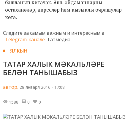
башланып китәчәк. Яшь әйдаманнарны
остаханәләр, дәресләр һәм кызыклы очрашулар
көтә.
Следите за самым важным и интересным в
Telegram-канале
Татмедиа
ЯЛКЫН
ТАТАР ХАЛЫК МӘКАЛЬЛӘРЕ
БЕЛӘН ТАНЫШАБЫЗ
автор,
28 января 2016 - 17:08
1588
0
0