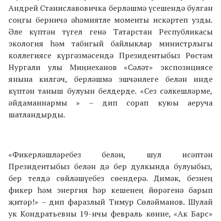
Андрей Станиславовичка берләшмә үсешендә булган
соңгы берничә әһәмиятле моменты искәртеп узды.
Әле күптән түгел генә Татарстан Республикасы
экология һәм табигый байлыклар министрлыгы
коллегиясе күргәзмәсендә Президентыбыз Рөстәм
Нургали улы Миңнеханов «Сәләт» экспозициясе
янына килгәч, берләшмә эшчәнлеге белән инде
күптән таныш булуын белдерде. «Сез сәлкешләрме,
әйдаманнармы » – дип сорап куюы аеруча
шатландырды.
«Фикерләшләребез белән, шул исәптән
Президентыбыз белән дә бер дулкында булуыбыз,
бер телдә сөйләшүебез сөендерә. Димәк, безнең
фикер һәм энергия һәр кешенең йөрәгенә барып
җитәр!» – дип фаразлый Тимур Сөләйманов. Шулай
ук Кондратьевны 19-нчы февраль көнне, «Ак Барс»