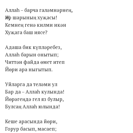
Аллаһ – барча галәмнәрнең,
Җир шарының хуҗасы!
Кемнең генә килми икән
Хуҗага баш иясе?
Адаша бик күпләребез,
Аллаһ барын онытып;
Читтән файда өмет итеп
Йөри ара ныгытып.
Уйларга да теләми ул
Бар да – Аллаһ кулында!
Йөрәгеңдә гел яз булыр,
Булсаң Аллаһ юлында!
Кеше арасында йөри,
Горур басып, масаеп;