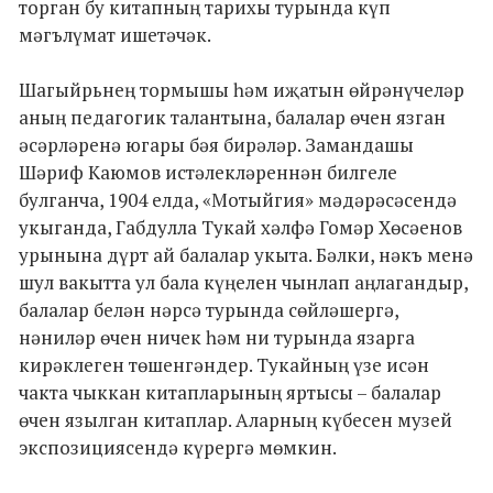
торган бу китапның тарихы турында күп
мәгълүмат ишетәчәк.
Шагыйрьнең тормышы һәм иҗатын өйрәнүчеләр
аның педагогик талантына, балалар өчен язган
әсәрләренә югары бәя бирәләр. Замандашы
Шәриф Каюмов истәлекләреннән билгеле
булганча, 1904 елда, «Мотыйгия» мәдәрәсәсендә
укыганда, Габдулла Тукай хәлфә Гомәр Хөсәенов
урынына дүрт ай балалар укыта. Бәлки, нәкъ менә
шул вакытта ул бала күңелен чынлап аңлагандыр,
балалар белән нәрсә турында сөйләшергә,
нәниләр өчен ничек һәм ни турында язарга
кирәклеген төшенгәндер. Тукайның үзе исән
чакта чыккан китапларының яртысы – балалар
өчен язылган китаплар. Аларның күбесен музей
экспозициясендә күрергә мөмкин.