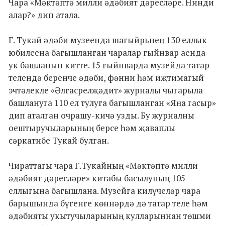
Чара «Мәктәптә милли әдәбият дәресләре. Нинди
алар?» дип атала.
Г. Тукай әдәби музеенда шагыйрьнең 130 еллык
юбилеена багышланган чаралар гыйнвар аенда
ук башланып китте. 15 гыйнварда музейда татар
телендә беренче әдәби, фәнни һәм иҗтимагый
эчтәлекле «Әлгасрелҗәдит» журналы чыгарыла
башлануга 110 ел тулуга багышланган «Яңа гасыр»
дип аталган очрашу-кичә узды. Бу журналны
оештыручыларының берсе һәм җаваплы
сәркатибе Тукай булган.
Чираттагы чара Г.Тукайның «Мәктәптә милли
әдәбият дәресләре» китабы басылуның 105
еллыгына багышлана. Музейга килүчеләр чара
барышында бүгенге көннәрдә дә татар теле һәм
әдәбияты укытучыларының кулларыннан төшми