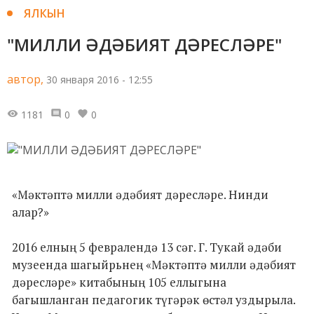
ЯЛКЫН
"МИЛЛИ ӘДӘБИЯТ ДӘРЕСЛӘРЕ"
автор,
30 января 2016 - 12:55
1181
0
0
«Мәктәптә милли әдәбият дәресләре. Нинди
алар?»
2016 елның 5 февралендә 13 сәг. Г. Тукай әдәби
музеенда шагыйрьнең «Мәктәптә милли әдәбият
дәресләре» китабының 105 еллыгына
багышланган педагогик түгәрәк өстәл уздырыла.