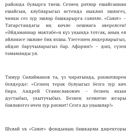
районда булырга тиеш. Сезнең рәтләр ешайганнан
ешайсын, клубларыгыз өстендә ныклап эшләгез,
чөнки сез зур эшләр башкарырга сәләтле. «Сәләт» –
Татарстандагы иң көчле оешмага әверелсен!
«Әйдаманнар мәктәбе»н күз уңында тотсак, аның ел
әйләнәсе эшләве бик яхшы. Үзегезнең лидерларыгыз,
әйдәп баручыларыгыз бар. Афәрин!» – дип, сүзен
тәмамлады ул.
Тимур Сөләйманов та, үз чиратында, рәхмәтләрен
белдерде: «Сезнең терәк булуыгыз безгә зур көч
бирә. Андрей Станиславович – безнең якын
дустыбыз, укытучыбыз. Безнең хезмәтне югары
бәяләвегез өчен зур рәхмәт! Сезгә дә уңышлар!»
Шулай ук «Сәләт» фондының башкарма директоры