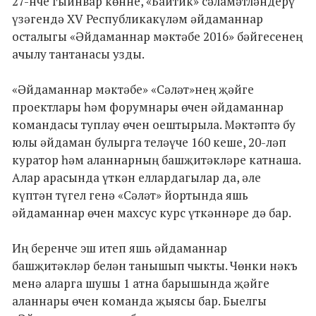
27-нче гыйнвар көнне, «Байтик» сәламәтләндерү
үзәгендә XV Республикакүләм әйдаманнар
осталыгы «Әйдаманнар мәктәбе 2016» бәйгесенең
ачылу тантанасы узды.
«Әйдаманнар мәктәбе» «Сәләт»нең җәйге
проектлары һәм форумнары өчен әйдаманнар
командасы туплау өчен оештырыла. Мәктәптә бу
юлы әйдаман булырга теләүче 160 кеше, 20-ләп
куратор һәм аланнарның башҗитәкләре катнаша.
Алар арасында үткән еллардагылар да, әле
күптән түгел генә «Сәләт» йортында яшь
әйдаманнар өчен махсус курс үткәннәре дә бар.
Иң беренче эш итеп яшь әйдаманнар
башҗитәкләр белән танышып чыкты. Чөнки нәкъ
менә аларга шушы 1 атна барышында җәйге
аланнары өчен команда җыясы бар. Быелгы