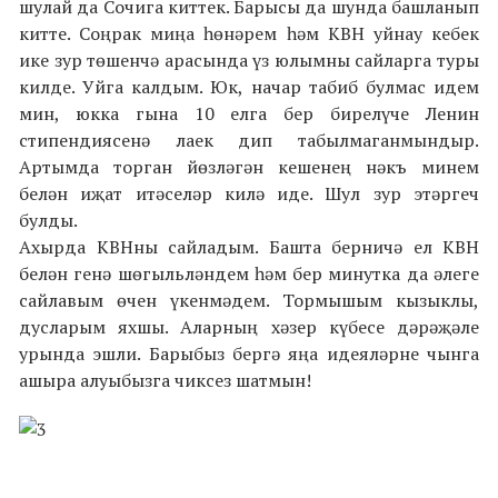
шулай да Сочига киттек. Барысы да шунда башланып
китте. Соңрак миңа һөнәрем һәм КВН уйнау кебек
ике зур төшенчә арасында үз юлымны сайларга туры
килде. Уйга калдым. Юк, начар табиб булмас идем
мин, юкка гына 10 елга бер бирелүче Ленин
стипендиясенә лаек дип табылмаганмындыр.
Артымда торган йөзләгән кешенең нәкъ минем
белән иҗат итәселәр килә иде. Шул зур этәргеч
булды.
Ахырда КВНны сайладым. Башта берничә ел КВН
белән генә шөгыльләндем һәм бер минутка да әлеге
сайлавым өчен үкенмәдем. Тормышым кызыклы,
дусларым яхшы. Аларның хәзер күбесе дәрәҗәле
урында эшли. Барыбыз бергә яңа идеяләрне чынга
ашыра алуыбызга чиксез шатмын!