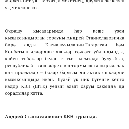
«Сәләт» бит ул – мохит, ә мохитнең, дәүләтнеке кебек
үк, чикләре юк.
Очрашу кысаларында һәр кеше үзен
кызыксындырган сорауны Андрей Станиславовичка
бирә алды. КатнашучыларныТатарстан һәм
Көнбатыш илләрдәге яшьләр сәясәте уйландырды,
кайсы төбәкләр белән тыгыз элемтәдә булуыбыз,
республикабыз яшьләре өчен тормышка ашырылачак
яңа проектлар – болар барысы да актив яшьләрне
кызыксындыра икән. Шулай ук ник бүгенге көнгә
кадәр КВН (ШТК) уенын алып баруы хакында да
сорадылар хәтта.
Андрей Станиславович КВН турында: