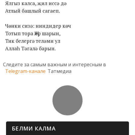
Ялгыз калса, җил иссә дә
Атлый башлый сагаеп.
Чөнки сизә: ниндидер көч
Тотып тора Җир шарын,
Тик белергә теләми ул
Аллаһ Тәгалә барын.
Следите за самым важным и интересным в
Telegram-канале
Татмедиа
БЕЛМИ КАЛМА