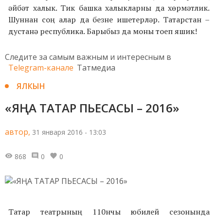
әйбәт халык. Тик башка халыкларны да хөрмәтлик.
Шуннан соң алар да безне ишетерләр. Татарстан –
дустанә республика. Барыбыз да моны тоеп яшик!
Следите за самым важным и интересным в
Telegram-канале
Татмедиа
ЯЛКЫН
«ЯҢА ТАТАР ПЬЕСАСЫ – 2016»
автор,
31 января 2016 - 13:03
868
0
0
Татар театрының 110нчы юбилей сезонында