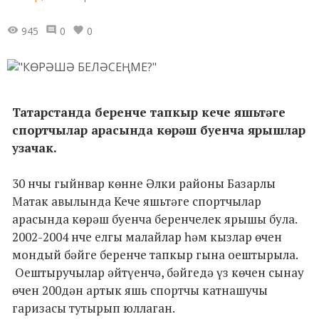
945
0
0
Татарстанда беренче тапкыр кече яшьтәге
спортчылар арасында көрәш буенча ярышлар
узачак.
30 нчы гыйнвар көнне Әлки районы Базарлы
Матак авылында Кече яшьтәге спортчылар
арасында көрәш буенча беренчелек ярышы була.
2002-2004 нче елгы малайлар һәм кызлар өчен
мондый бәйге беренче тапкыр гына оештырыла.
Оештыручылар әйтүенчә, бәйгедә үз көчен сынау
өчен 200дән артык яшь спортчы катнашучы
гаризасы тутырып юллаган.