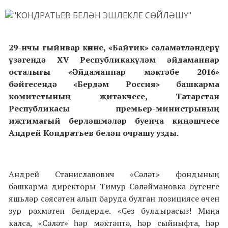
29-нчы гыйнвар көнне, «Байтик» сәламәтләндерү
үзәгендә XV Республикакүләм әйдаманнар
осталыгы «Әйдаманнар мәктәбе 2016»
бәйгесендә «Бердәм Россия» башкарма
комитетының җитәкчесе, Татарстан
Республикасы премьер-министрының
иҗтимагый берләшмәләр буенча киңәшчесе
Андрей Кондратьев белән очрашу узды.
Андрей Станиславович «Сәләт» фондының
башкарма директоры Тимур Сөләймановка бүгенге
яшьләр сәясәтен алып баруда булган позициясе өчен
зур рәхмәтен белдерде. «Сез булдырасыз! Миңа
калса, «Сәләт» һәр мәктәптә, һәр сыйныфта, һәр