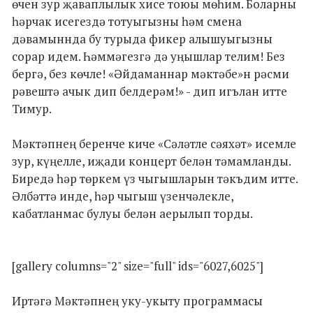
өчен зур җаваплылык хисе тоюы мөһим. Боларны
һәрчак исегездә тотуыгызны һәм смена
дәвамыннда бу турыда фикер алышуыгызны
сорар идем. Һәммәгезгә дә уңышлар телим! Без
бергә, без көчле! «Әйдаманнар мәктәбе»н рәсми
рәвештә ачык дип белдерәм!» - дип игълан итте
Тимур.
Мәктәпнең беренче киче «Сәләтле сәяхәт» исемле
зур, күңелле, иҗади концерт белән тәмамланды.
Биредә һәр төркем үз чыгышларын тәкъдим итте.
Әлбәттә инде, һәр чыгыш үзенчәлекле,
кабатланмас булуы белән аерылып торды.
[gallery columns="2" size="full" ids="6027,6025"]
Иртәгә Мәктәпнең уку-укыту программасы