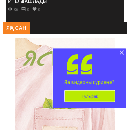
ИТЕЛӘ БАШЛАДЫ
86
0
0
ЯҢА САН
Яңа видеоны күрдеңме?
Тулырак