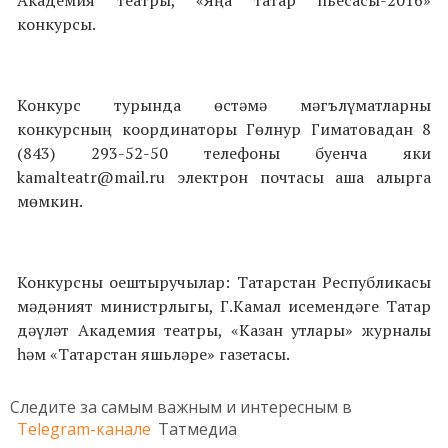
конкурсы.
Конкурс турында өстәмә мәгълүматларны
конкурсның координаторы Гөлнур Гиматовадан 8
(843) 293-52-50 телефоны буенча яки
kamalteatr@mail.ru электрон почтасы аша алырга
мөмкин.
Конкурсны оештыручылар: Татарстан Республикасы
мәдәният министрлыгы, Г.Камал исемендәге Татар
дәүләт Академия театры, «Казан утлары» журналы
һәм «Татарстан яшьләре» газетасы.
Следите за самым важным и интересным в
Telegram-канале
Татмедиа