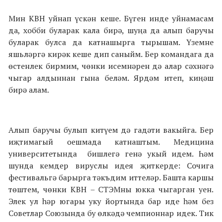
Мин КВН уйнап үскән кеше. Бүген инде уйнамасам
да, хобби буларак кала бирә, шуңа да алып баручы
буларак булса да катнашырга тырышам. Үземне
яшьләргә кирәк кеше дип саныйм. Бер командага да
өстенлек бирмим, чөнки исемнәрен дә алар сәхнәгә
чыгар алдыннан гына беләм. Ярдәм итеп, киңәш
бирә алам.
Алып баручы булып китүем дә гадәти вакыйга. Бер
иҗтимагый оешмада катнаштым. Медицина
университетында бишлегә генә укый идем. Һәм
шунда кемдер вируслы идея җиткерде: Сочига
фестивальгә барырга тәкъдим иттеләр. Башта каршы
төштем, чөнки КВН – СТЭМны юкка чыгарган уен.
Элек ул һәр югары уку йортында бар иде һәм без
Советлар Союзында бу өлкәдә чемпионнар идек. Тик