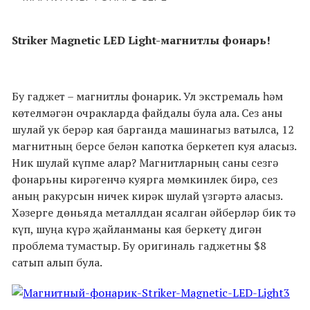
Striker Magnetic LED Light-магнитлы фонарь!
Бу гаджет – магнитлы фонарик. Ул экстремаль һәм
көтелмәгән очракларда файдалы була ала. Сез аны
шулай ук берәр кая барганда машинагыз ватылса, 12
магнитның берсе белән капотка беркетеп куя аласыз.
Ник шулай күпме алар? Магнитларның саны сезгә
фонарьны кирәгенчә куярга мөмкинлек бирә, сез
аның ракурсын ничек кирәк шулай үзгәртә аласыз.
Хәзерге дөньяда металлдан ясалган әйберләр бик тә
күп, шуңа күрә җайланманы кая беркетү дигән
проблема тумастыр. Бу оригиналь гаджетны $8
сатып алып була.