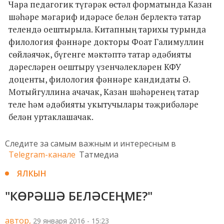
Чара педагогик түгәрәк өстәл форматында Казан
шәһәре мәгариф идәрәсе белән берлектә татар
телендә оештырыла. Китапның тарихы турында
филология фәннәре докторы Фоат Галимуллин
сөйләячәк, бүгенге мәктәптә татар әдәбияты
дәресләрен оештыру үзенчәлекләрен КФУ
доценты, филология фәннәре кандидаты Ә.
Мотыйгуллина ачачак, Казан шәһәренең татар
теле һәм әдәбияты укытучылары тәҗрибәләре
белән уртаклашачак.
Следите за самым важным и интересным в
Telegram-канале
Татмедиа
ЯЛКЫН
"КӨРӘШӘ БЕЛӘСЕҢМЕ?"
автор,
29 января 2016 - 15:23