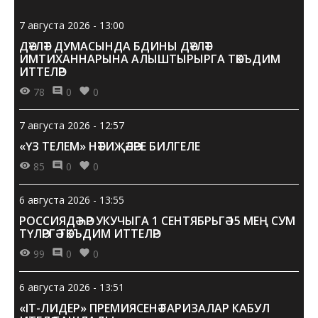
7 августа 2026 - 13:00
ДӘҮЛӘТ ДУМАСЫНДА БДИНЫ ДӘҮЛӘТ
ИМТИХАННАРЫНА АЛЫШТЫРЫРГА ТӘКЪДИМ
ИТТЕЛӘР
78
0
0
7 августа 2026 - 12:57
«ҮЗ ТЕЛЕМ» НӘТИҖӘЛӘРЕ БИЛГЕЛЕ
85
0
0
6 августа 2026 - 13:55
РОССИЯДӘ ҺӘР УКУЧЫГА 1 СЕНТЯБРЬГӘ 15 МЕҢ СУМ
ТҮЛӘРГӘ ТӘКЪДИМ ИТТЕЛӘР
99
0
0
6 августа 2026 - 13:51
«IT-ЛИДЕР» ПРЕМИЯСЕНӘ ГАРИЗАЛАР КАБУЛ