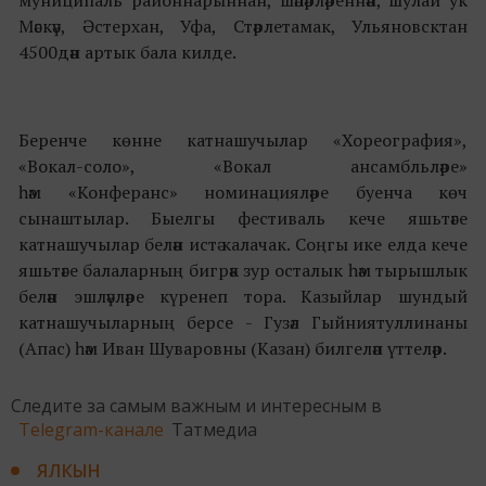
муниципаль районнарыннан, шәһәрләреннән, шулай ук
Мәскәү, Әстерхан, Уфа, Стәрлетамак, Ульяновсктан
4500дән артык бала килде.
Беренче көнне катнашучылар «Хореография»,
«Вокал-соло», «Вокал ансамбльләре»
һәм «Конферанс» номинацияләре буенча көч
сынаштылар. Быелгы фестиваль кече яшьтәге
катнашучылар белән истә калачак. Соңгы ике елда кече
яшьтәге балаларның бигрәк зур осталык һәм тырышлык
белән эшләүләре күренеп тора. Казыйлар шундый
катнашучыларның берсе - Гузәл Гыйниятуллинаны
(Апас) һәм Иван Шуваровны (Казан) билгеләп үттеләр.
Следите за самым важным и интересным в
Telegram-канале
Татмедиа
ЯЛКЫН