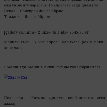
елы бәйрәм итү чаралары 16 апрельга кадәр дәвам итә.
Непал — Сонгкран Яңа ел бәйрәме.
Таиланд — Яңа ел бәйраме
[gallery columns="2" size="full" ids="7545,7544"]
Моннан тыш, 13 нче апрель Халыкара рок-н-ролл
көне дә әле.
Бразилиядә Бразилия милли гимны көне бәйрәм ителә.
Польшада - Катынь җинаяте корбаннарын искә
алалар.