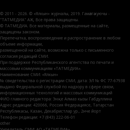
© 2011 - 2026. © «Ялкын» журналы, 2019. Гамәлгә куючы -
"ТАТМЕДИА" АҖ. Все права защищены.
© ТАТМЕДИА. Все материалы, размещенные на сайте,
защищены законом.
Перепечатка, воспроизведение и распространение в любом
объеме информации,
размещенной на сайте, возможна только с письменного
согласия редакций СМИ.
При поддержке Республиканского агентства по печати и
массовым коммуникациям «ТАТМЕДИА».
Наименование СМИ: «Ялкын»
№ свидетельства о регистрации СМИ, дата: ЭЛ № ФС 77-67938
выдано Федеральной службой по надзору в сфере связи,
информационных технологий и массовых коммуникаций
ФИО главного редактора: Энҗе Алмаз кызы Габдуллина
Адрес редакции: 420066, Россия Федерациясе, Татарстан
Республикасы, Казан, Декабристлар ур., 2нче йорт
Телефон редакции: +7 (843) 222-06-01
other
Учредитель СМИ: АО «ТАТМЕДИА»