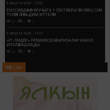
6 августа 2026 - 13:55
РОССИЯДӘ ҺӘР УКУЧЫГА 1 СЕНТЯБРЬГӘ 15 МЕҢ СУМ
ТҮЛӘРГӘ ТӘКЪДИМ ИТТЕЛӘР
91
0
0
6 августа 2026 - 13:51
«IT-ЛИДЕР» ПРЕМИЯСЕНӘ ГАРИЗАЛАР КАБУЛ
ИТЕЛӘ БАШЛАДЫ
80
0
0
ЯҢА САН