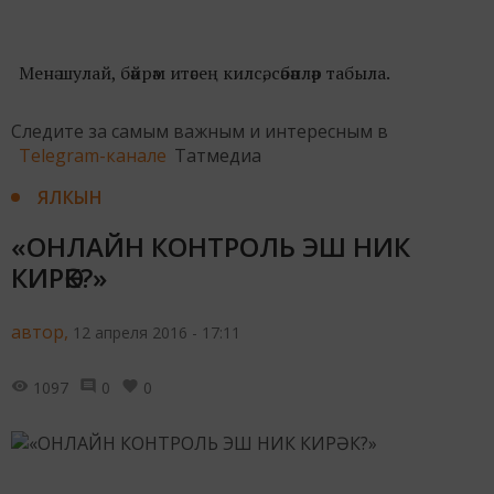
Менә шулай, бәйрәм итәсең килсә, сәбәпләр табыла.
Следите за самым важным и интересным в
Telegram-канале
Татмедиа
ЯЛКЫН
«ОНЛАЙН КОНТРОЛЬ ЭШ НИК
КИРӘК?»
автор,
12 апреля 2016 - 17:11
1097
0
0