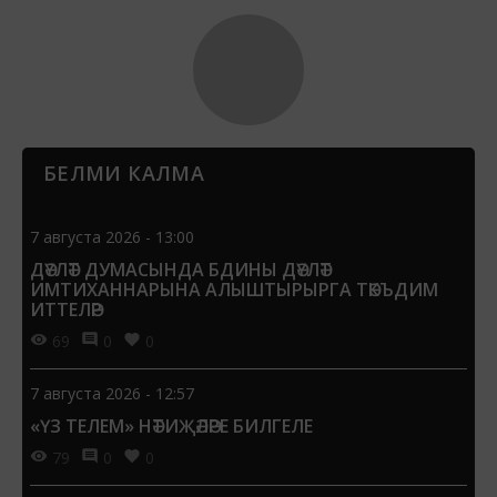
БЕЛМИ КАЛМА
7 августа 2026 - 13:00
ДӘҮЛӘТ ДУМАСЫНДА БДИНЫ ДӘҮЛӘТ
ИМТИХАННАРЫНА АЛЫШТЫРЫРГА ТӘКЪДИМ
ИТТЕЛӘР
69
0
0
7 августа 2026 - 12:57
«ҮЗ ТЕЛЕМ» НӘТИҖӘЛӘРЕ БИЛГЕЛЕ
79
0
0