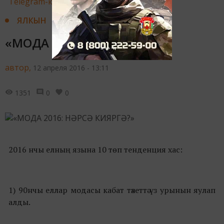
Telegram-канале
Татмедиа
ЯЛКЫН
«МОДА 2016: НӘРСӘ КИЯРГӘ?»
автор,
12 апреля 2016 - 13:11
1351
0
0
2016 нчы елның язына 10 төп тенденция хас:
1) 90нчы еллар модасы кабат тәхеттә үз урынын яулап
алды.