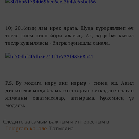
10) 2016ның язы ирек ярата. Шуңа күрә рәхәтләнеп өч
төсле кием киеп йөри аласың. Ак, зәңгәр һәм кызыл
төсләр кушылмасы - бигрәк тә уңышлы санала.
P.S. Бу модага иярү яки иярмәү - синең эш. Авыл
дискотекасында балык тота торган сеткадан ясалган
япмаңны ошатмасалар, аптырама. Һәркемнең үз
модасы.
Следите за самым важным и интересным в
Telegram-канале
Татмедиа