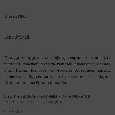
Ничәдә: 18.00
Керү бушлай
Кич дәвамында сез саксофон, кларнет тавышларын
тыңлый, җанлый музыка тыңлый алачаксыз. Сезнең
өчен Рамил Мәзгутов һәм Ярослав Артемьев чыгыш
ясаячак. Фортепиано партиясендә - Мария
Җиһаншина һәм Ирина Михайлова.
Следите за самым важным и интересным в
Telegram-канале
Татмедиа
ЯЛКЫН