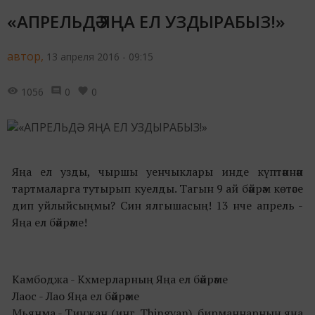
«АПРЕЛЬДӘ ЯҢА ЕЛ УЗДЫРАБЫЗ!»
автор,
13 апреля 2016 - 09:15
1056
0
0
Яңа ел узды, чыршы уенчыклары инде күптәннән
тартмаларга тутырып куелды. Тагын 9 ай бәйрәм көтәсе
дип уйлыйсыңмы? Син ялгышасың! 13 нче апрель -
Яңа ел бәйрәме!
Камбоджа - Кхмерларның Яңа ел бәйрәме
Лаос - Лао Яңа ел бәйрәме
Мьянма - Тиңҗан (инг. Thingyan), бирманнарның яңа