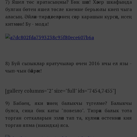
7) Яшел төс яратасыңмы? Бик шәп! Хәзер шкафыңда
булган бөтен яшел төсле киемне берьюлы киеп чыга
аласың. Әйлән-тирәдәгеләрнең сәер карашын күрсәң, исең
китмәен! Бу - мода!
8) Буй сызыклар яратучылар өчен 2016 нчы ел язы -
чып-чын бәйрәм!
[gallery columns="2" size="full" ids="7454,7455"]
9) Бабаең, яки әтиең балыкчы түгелме? Балыкчы
булса, сиңа бик каты "повезло". Тизрәк балык тота
торган сеткаларын эзләп тап та, күлмәк өстеннән кия
торган япма (накидка) яса.