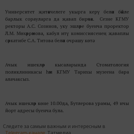
Университет җитәкчелеге укырга керү белән бәйле
барлык сорауларга да җавап бирәчәк. Сезне КГМУ
ректоры А.С. Созинов, уку эшләре буенча проректор
Л.М. Мөхәррәмова, кабул итү комиссиясенең җаваплы
сәркатибе С.А. Титова белән очрашу көтә.
Ачык ишекләр кысаларында Стоматология
поликлиникасы һәм КГМУ Тарихы музеена бара
алачаксыз.
Ачык ишекләр көне 10.00да, Бутлерова урамы, 49 нчы
йорт адресы буенча була.
Следите за самым важным и интересным в
Telegram-канале
Татмедиа