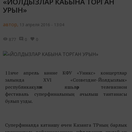
«ЙОЛДЫЗЛАР КАБЫНА ТОРГАН
УРЫН»
автор,
13 апреля 2016 - 13:04
877
0
0
11нче апрель көнне КФУ «Уникс» концертлар
залында XVI «Созвездие-Йолдызлык»
республикакүләм яшьләр телевизион
фестиваль суперфиналының ачылыш тантанасы
булып узды.
Суперфиналда катнашу өчен Казанга ТРның барлык