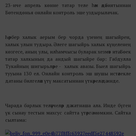
23-нче апрель көнне татар теле һәм әдәбиятыннан
Бөтендөнья онлайн контроль эше уздырылачак.
Һәрбер халык аерым бер чорда үзенең шагыйрен,
халык улын тудыра. Әлеге шагыйрь халык күңеленең
көзгесе, аның улы, илһамчысы буларак хезмәт итә. Бөек
татар халкының да андый шагыйре бар: Габдулла
Тукайның шигырьләре - халык авазы. Быел шагыйрь
тууына 130 ел. Онлайн контроль эш шушы истәлекле
датаны билгеләп үтү максатыннан үткәрелә дә инде.
Чарада барлык теләүчеләр дә катнаша ала. Инде бүген
үк сынау тестын махсус сайтта үтәргә мөмкин. Сайтка
сылтама: