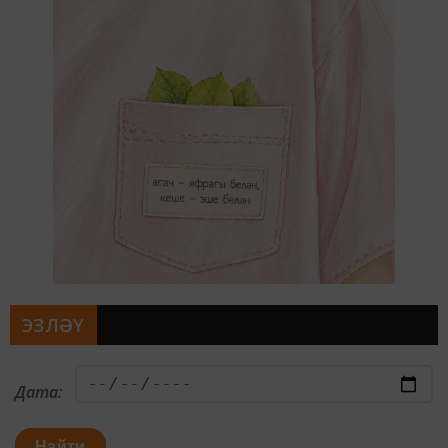
ЭЗЛӘҮ
Дата:
Найти