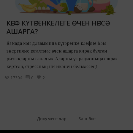
КӘЕФ КҮТӘРЕНКЕЛЕГЕ ӨЧЕН НӘРСӘ
АШАРГА?
Язмада көн дәвамында күтәренке кәефне һәм
энергияне югалтмас өчен ашарга кирәк булган
ризыкларны санадык. Аларны үз рационыңа ешрак
кертсәң, стрессның ни икәнен белмәссең!
17304
0
2
Документлар
Баш бит