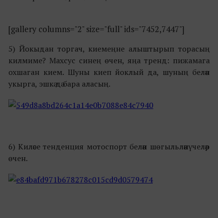
[gallery columns="2" size="full" ids="7452,7447"]
5) Йокыдан торгач, киемеңне алыштырып торасың
килмиме? Махсус синең өчен, яңа тренд: пижамага
охшаган кием. Шуны киеп йоклый да, шуның белән
укырга, эшкә дә бара аласың.
6) Киләсе тенденция мотоспорт белән шөгыльләнүчеләр
өчен.