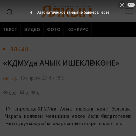
3
Автоматическое закрытие баннера через
ТЕКСТ
ВИДЕО
ФОТО
КОНКУРС
ЯЛКЫН
«КДМУда АЧЫК ИШЕКЛӘР КӨНЕ»
автор,
13 апреля 2016 - 15:01
835
0
0
17 апрельдә КГМУда Ачык ишекләр көне булачак.
Чарага киләчәген медицина өлкәсе белән бәйләргә теләгән
мәктәп укучылары һәм аларның әти-әниләре чакырыла.