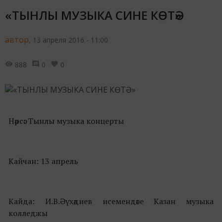
«ТЫНЛЫ МУЗЫКА СИНЕ КӨТӘ»
автор,
13 апреля 2016 - 11:00
888
0
0
Нәрсә: Тынлы музыка концерты
Кайчан: 13 апрель
Кайда: И.В.Әүхәдиев исемендәге Казан музыка
колледжы