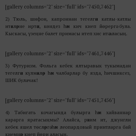
[gallery columns="2" size="full" ids="7450,7462"]
2) Тюль, шифон, капроннан тегелгән катлы-катлы
итәкләрне иртән, көндез һәм кич киеп йөрергә була.
Кыскасы, үзеңне балет примасы итеп хис итә аласың.
[gallery columns="2" size="full" ids="7461,7446"]
3) Футуризм. Фольга кебек ялтыравык тукымадан
тегелгән күлмәкләр һәм чалбарлар бу язда, һичшиксез,
ШИК булачак!
[gallery columns="2" size="full" ids="7451,7456"]
4) Табигать кочагында булырга һәм хайваннар
карарга яратасыңмы? Алайса, рәхим ит, джунгли
кебек яшел төсләргә һәм леопардовый принтларга бай
киемнәр киеп йөри аласың.