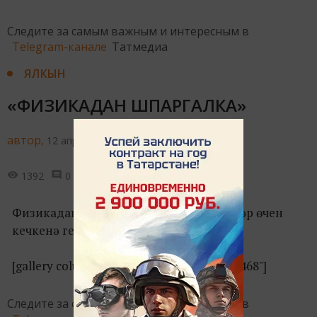
Следите за самым важным и интересным в
Telegram-канале
Татмедиа
ЯЛКЫН
«ФИЗИКАДАН ШПАРГАЛКА»
автор,
12 апреля 2016 - 15:02
1392
0
0
Физикадан имтиханнарга әзерләнүчеләр өчен
кечкенә генә ярдәмлек.
[gallery columns="2" size="full" ids="7467,7468"]
Следите за самым важным и интересным в