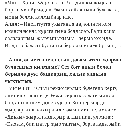
«Мин – Хәния Фәрхи кызы!» – дип кычкырып,
борын чөеп йөрмәдек. Әмма кайда гына булсак та,
моны белми калмыйлар иде.
Алия:
– Институтта укыганда да, әнинең кем
икәнен өченче курста гына белделәр. Гади кеше
балаларымы, җырчыныкымы – аерма юк иде.
Йолдыз баласы булганга бер дә өстенлек булмады.
– Алия, әниегезнең юлын дәвам итеп, җырчы
буласыгыз килмиме? Сез бит аның белән
берничә дуэт башкарып, халык алдына
чыктыгыз.
– Мине ГИТИСның режиссерлык бүлегенә кертү –
әнинең хыялы иде. Режиссерлык сәләте миндә
бар, аны әнием дөрес күргән. Концертларда
җырларга еш чакыра иде, әмма мин теләмәдем.
«Дөньям» җырын яздырыр алдыннан, ул миңа:
«Кызым, бик матур җыр таптым, бергә яздырыйк