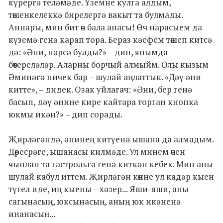
күрергә теләмәде. Үземне кулга алдым,
төшенкелеккә бирелергә вакыт та булмады.
Аннары, мин бит өч бала анасы! Өч нарасыем да
күземә генә карап тора. Бераз кәефем төшеп китсә
дә: «Әни, нәрсә булды?» – дип, янымда
бөтереләләр. Аларны борчый алмыйм. Олы кызым
Әминәгә ничек бар – шулай аңлаттык. «Дәү әни
китте», – дидек. Озак уйлагач: «Әни, бер генә
басып, дәү әнине кире кайтара торган кнопка
юкмы икән?» – дип сорады.
Җирләгәндә, әнинең китүенә ышана да алмадым.
Дөресрәге, ышанасы килмәде. Ул минем өчен
чынлап та гастрольгә генә киткән кебек. Мин аны
шулай кабул иттем. Җирләгән көнне ул кадәр кыен
түгел иде, иң кыены – хәзер... Яши-яши, аны
сагынасың, юксынасың, аның юк икәненә
инанасың...