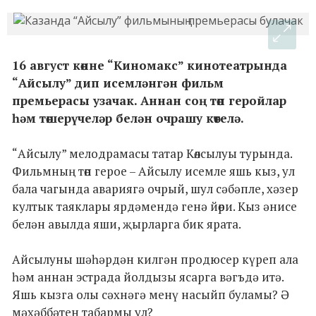
16 август көнне “Киномакс” кинотеатрында
“Айсылу” дип исемләнгән фильм
премьерасы узачак. Аннан соң төп геройлар
һәм төшерүчеләр белән очрашу көтелә.
“Айсылу” мелодрамасы татар Көлсылуы турында.
Фильмның төп герое – Айсылу исемле яшь кыз, ул
бала чагында авариягә очрый, шул сәбәпле, хәзер
култык таяклары ярдәмендә генә йөри. Кыз әнисе
белән авылда яши, җырларга бик ярата.
Айсылуны шәһәрдән килгән продюсер күреп ала
һәм аннан эстрада йолдызы ясарга вәгъдә итә.
Яшь кызга олы сәхнәгә менү насыйп буламы? Ә
мәхәббәтен табармы ул?