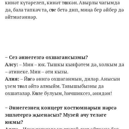
кинәт күтәрелеп, кинәт төшкән. Авырлы чагымда
да, бала тапкач та, сөте бетә дип, миңа бер әйбер дә
әйтмәгәннәр.
– Сез әниегезгә охшагансызмы?
Алсу:
– Мин – юк. Тышкы кыяфәтем дә, холкым да
– әтинеке. Мин – әти кызы.
Алия:
– Йөзгә әнигә охшаганмын, диләр. Анысын
үзем төгәл әйтә алмыйм. Тавышыбызны да
охшаталар. Көчле булуым, һичшиксез, әнидән!
– Әниегезнең концерт костюмнарын нәрсә
эшләтергә җыенасыз? Музей ачу теләге
юкмы?