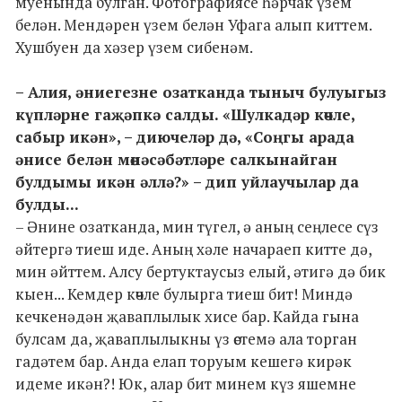
муенында булган. Фотографиясе һәрчак үзем
белән. Мендәрен үзем белән Уфага алып киттем.
Хушбуен да хәзер үзем сибенәм.
– Алия, әниегезне озатканда тыныч булуыгыз
күпләрне гаҗәпкә салды. «Шулкадәр көчле,
сабыр икән», – диючеләр дә, «Соңгы арада
әнисе белән мөнәсәбәтләре салкынайган
булдымы икән әллә?» – дип уйлаучылар да
булды...
– Әнине озатканда, мин түгел, ә аның сеңлесе сүз
әйтергә тиеш иде. Аның хәле начараеп китте дә,
мин әйттем. Алсу бертуктаусыз елый, әтигә дә бик
кыен... Кемдер көчле булырга тиеш бит! Миндә
кечкенәдән җаваплылык хисе бар. Кайда гына
булсам да, җаваплылыкны үз өстемә ала торган
гадәтем бар. Анда елап торуым кешегә кирәк
идеме икән?! Юк, алар бит минем күз яшемне