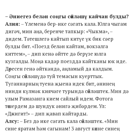
– Әниегез белән соңгы сөйләшү кайчан булды?
Алия:
– Үлеменә бер-ике сәгать кала. Юлга чыгам
дигәч, мин аңа, беренче тапкыр: «Чыкма», –
дидем. Тәтешлегә кайтып китүе үк бик сәер
булды бит. «Поезд белән кайтам, вокзалга
киттем», – дип кенә әйтте дә берүзе юлга
кузгалды. Моңа кадәр поездда кайтканы юк иде.
Дөресен генә әйткәндә, аңламый да калдым.
Соңгы сөйләшүдә туй темасын куерттык.
Туганнарның туена җыена идек бит, әнинең
нинди күлмәк киячәге турында сөйләштек. Мин дә
улым Рамазанга кием сайлый идем. Фотога
төшердем дә шундук әнигә җибәрдем. Ул:
«Джигит!» – дип җавап кайтарды.
Алсу:
– Без дә ике сәгать кала сөйләштек. «Мин
сине яратам һәм сагынам! 3 август көнне синең