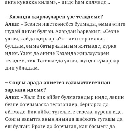
янга кунакка киләм», – диде һәм килмәде...
– Казанда җирләүләрен үзе теләдеме?
Алия:
– Безнең ишеткәнебез булмады, әмма әтигә
шулай дигән булган. Алардан һәрвакыт: «Сезне
үлгәч, кайда җирләргә?» – дип сорамакчы
булдым, әмма батырчылыгым җитмәде, курка
идем. Үзем дә әнине Казанда җирләүләрен
теләдем, тик Тәтешледә үлгәч, шунда күмәрләр
дип уйладым.
– Соңгы арада әниегез сәламәтлегеннән
зарлана идеме?
Алия:
– Хәле бик әйбәт булмагандыр инде, ләкин
безне борчымаска теләгәндер, бернәрсә дә
әйтмәде. Бик әйбәт түгеллеге сизелә, күренә иде.
Соңгы вакытта аның янында шәфкать туташы да
еш булган: йөрәге дә борчыган, кан басымы да