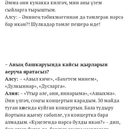
Әмма әни кунакка килгәч, мин аны үзем
сыйларга тырыштым.
Алсу: – Әнинең тәбикмәгеннән дә тәмлерәк нәрсә
бар икән?! Шулкадәр тәмле пешерә иде!
– Аның башкаруында кайсы җырларын
аеруча яратасыз?
Алсу:
– «Авыл киче», «Бәхетем минем»,
«Дулкыннар», «Дусларга».
Алия:
– «Утыр әле, әни, яннарыма», «Ашыкма».
Әни үлгәч, соңгы концертын карадым. 30 майда
туган көнендә куйган концертын. Бала тудыру
йортына җыену сәбәпле, ул концертка бара
алмадым. «Күңелендә нәрсә булды икән?» – дип,