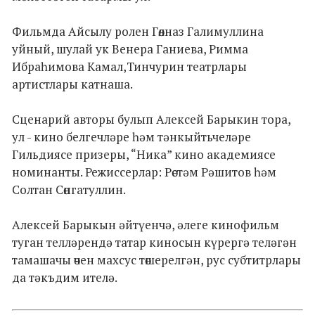
Фильмда Айсылу ролен Гөлназ Галимуллина
уйный, шулай ук Венера Ганиева, Римма
Ибраһимова Камал,Тинчурин театрлары
артистлары катнаша.
Сценарий авторы булып Алексей Барыкин тора,
ул - кино белгечләре һәм тәнкыйтьчеләре
Гильдиясе призеры, “Ника” кино академиясе
номинанты. Режиссерлар: Рөстәм Рәшитов һәм
Солтан Сөнгатуллин.
Алексей Барыкын әйтүенчә, әлеге кинофильм
туган телләрендә татар киносын күрергә теләгән
тамашачы өчен махсус төшерелгән, рус субтитрлары
да тәкъдим ителә.