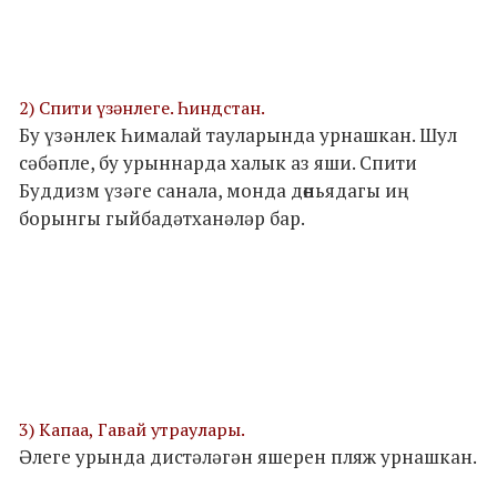
2) Спити үзәнлеге. Һиндстан.
Бу үзәнлек Һималай тауларында урнашкан. Шул
сәбәпле, бу урыннарда халык аз яши. Спити
Буддизм үзәге санала, монда дөньядагы иң
борынгы гыйбадәтханәләр бар.
3) Капаа, Гавай утраулары.
Әлеге урында дистәләгән яшерен пляж урнашкан.