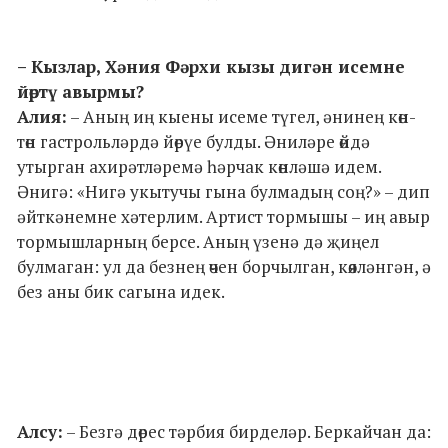
– Кызлар, Хәния Фәрхи кызы дигән исемне
йөртү авырмы?
Алия:
– Аның иң кыены исеме түгел, әнинең көн-
төн гастрольләрдә йөрүе булды. Әниләре өйдә
утырган ахирәтләремә һәрчак көнләшә идем.
Әнигә: «Нигә укытучы гына булмадың соң?» – дип
әйткәнемне хәтерлим. Артист тормышы – иң авыр
тормышларның берсе. Аның үзенә дә җиңел
булмаган: ул да безнең өчен борчылган, көяләнгән, ә
без аны бик сагына идек.
Алсу:
– Безгә дөрес тәрбия бирделәр. Беркайчан да: