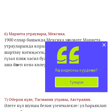
6) Мариета утраулары, Мексика.
1900 еллар башында Мексика хөкүмәте Мариета
утрауларында корал сынаулары үткәрә. Бомба
шартлау нәтиҗәсендә, биредә әлеге искитмәле
гүзәл пляж хасил була. Монда 15 метрлы тоннель
аша йөзеп кенә килергә була.
Яңа видеоны күрдеңме?
Тулырак
7) Оберон күле, Тасмания утравы, Австралия.
Әлеге күл шуның белән үзенчәлекле: ул һәрьяклап