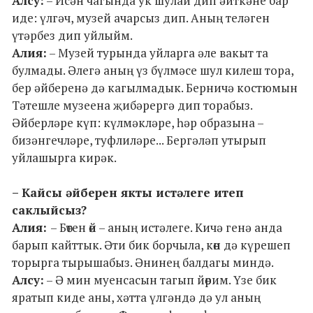
Алсу:
– Исән чагында ук шулай дип әйткәне бар
иде: үлгәч, музей ачарсыз дип. Аның теләген
үтәрбез дип уйлыйм.
Алия:
– Музей турында уйларга әле вакыт та
булмады. Әлегә аның үз бүлмәсе шул килеш тора,
бер әйберенә дә кагылмадык. Берничә костюмын
Тәтешле музеена җибәрергә дип торабыз.
Әйберләре күп: күлмәкләре, һәр образына –
бизәнгечләре, туфлиләре... Бергәләп утырып
уйлашырга кирәк.
– Кайсы әйберен якты истәлеге итеп
саклыйсыз?
Алия:
– Бөтен өй – аның истәлеге. Кичә генә анда
барып кайттык. Әти бик борчыла, көн дә күрешеп
торырга тырышабыз. Әнинең балдагы миндә.
Алсу:
– Ә мин муенсасын тагып йөрим. Үзе бик
яратып киде аны, хәтта үлгәндә дә ул аның