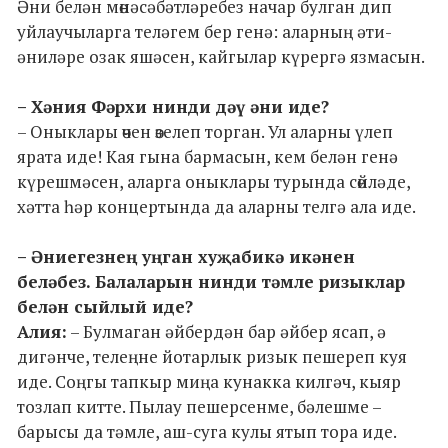
Әни белән мөнәсәбәтләребез начар булган дип
уйлаучыларга теләгем бер генә: аларның әти-
әниләре озак яшәсен, кайгылар күрергә язмасын.
– Хәния Фәрхи нинди дәү әни иде?
– Оныклары өчен өзелеп торган. Ул аларны үлеп
ярата иде! Кая гына бармасын, кем белән генә
күрешмәсен, аларга оныклары турында сөйләде,
хәтта һәр концертында да аларны телгә ала иде.
– Әниегезнең уңган хуҗабикә икәнен
беләбез. Балаларын нинди тәмле ризыклар
белән сыйлый иде?
Алия:
– Булмаган әйбердән бар әйбер ясап, ә
дигәнче, телеңне йотарлык ризык пешереп куя
иде. Соңгы тапкыр миңа кунакка килгәч, кыяр
тозлап китте. Пылау пешерсенме, бәлешме –
барысы да тәмле, аш-суга кулы ятып тора иде.