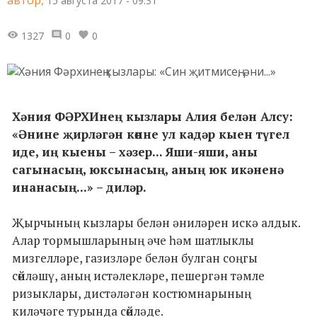
15 августа 2017 - 09:31
1327
0
0
Хәния ФӘРХИнең кызлары Алия белән Алсу:
«Әнине җирләгән көнне ул кадәр кыен түгел
иде, иң кыены – хәзер... Яши-яши, аны
сагынасың, юксынасың, аның юк икәненә
инанасың...» – диләр.
Җырчының кызлары белән әниләрен искә алдык.
Алар тормышларының әче һәм шатлыклы
мизгелләре, газизләре белән булган соңгы
сөйләшү, аның истәлекләре, пешергән тәмле
ризыклары, дистәләгән костюмнарының
киләчәге турында сөйләде.