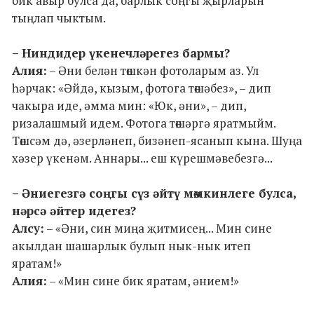
бик авыр булса да, барлык соңгы җырларын
тыңлап чыктым.
– Ниндидер үкенечләрегез бармы?
Алия:
– Әни белән төшкән фотоларым аз. Ул
һәрчак: «Әйдә, кызым, фотога төшәбез», – дип
чакыра иде, әмма мин: «Юк, әни», – дип,
ризалашмый идем. Фотога төшәргә яратмыйм.
Төшсәм дә, әзерләнеп, бизәнеп-ясанып кына. Шуңа
хәзер үкенәм. Аннары... еш күрешмәвебезгә...
– Әниегезгә соңгы сүз әйтү мөмкинлеге булса,
нәрсә әйтер идегез?
Алсу:
– «Әни, син миңа җитмисең... Мин сине
акылдан шашарлык булып нык-нык итеп
яратам!»
Алия:
– «Мин сине бик яратам, әнием!»