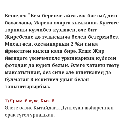
Кешелек “Кем беренче айга аяк басты?, дип
бәхәсләшә, Марска очарга хыяллана. Күктәге
торнаны күзлибез-күзләвен, әле бит
Җиребезне дә тулысынча белеп бетермибез.
Мисал өчен, океаннарның 2 %ы гына
өйрәнелгән килеш кала бирә. Кеше Җир
йөзендәге үзенчәлекле урыннарның күбесен
фотодан да күреп белми. Әлеге хатаны төзәтү
максатыннан, без сине әле ишеткәнең дә
булмаган 8 искиткеч урын белән
таныштырырбыз.
1) Ярымай күле, Кытай.
Әлеге оазис Кытайдагы Дуньхуан шәһәреннән
ерак түгел урнашкан.