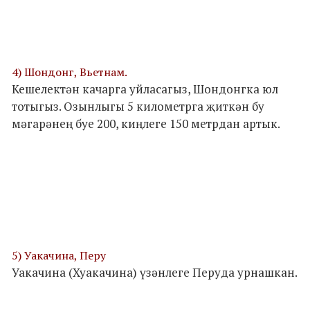
4) Шондонг, Вьетнам.
Кешелектән качарга уйласагыз, Шондонгка юл
тотыгыз. Озынлыгы 5 километрга җиткән бу
мәгарәнең буе 200, киңлеге 150 метрдан артык.
5) Уакачина, Перу
Уакачина (Хуакачина) үзәнлеге Перуда урнашкан.