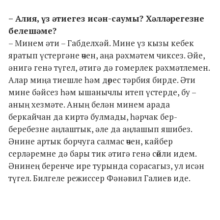
– Алия, үз әтиегез исән-саумы? Хәлләрегезне
белешәме?
– Минем әти – Габделхәй. Мине үз кызы кебек
яратып үстергәне өчен, аңа рәхмәтем чиксез. Әйе,
әнигә генә түгел, әтигә дә гомерлек рәхмәтлемен.
Алар миңа тиешле һәм дөрес тәрбия бирде. Әти
мине бәйсез һәм ышанычлы итеп үстерде, бу –
аның хезмәте. Аның белән минем арада
беркайчан да киртә булмады, һәрчак бер-
беребезне аңлаштык, әле да аңлашып яшибез.
Әнине артык борчуга салмас өчен, кайбер
серләремне дә бары тик әтигә генә сөйли идем.
Әнинең беренче ире турында сорасагыз, ул исән
түгел. Билгеле режиссер Фәнәвил Галиев иде.