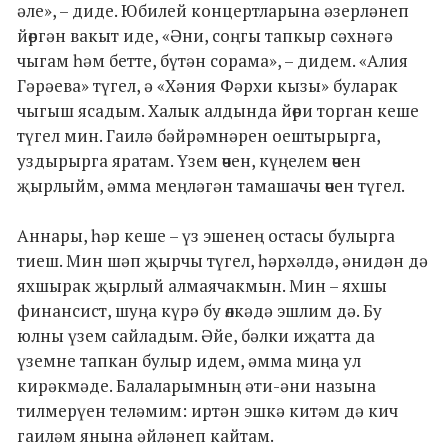
әле», – диде. Юбилей концертларына әзерләнеп
йөргән вакыт иде, «Әни, соңгы тапкыр сәхнәгә
чыгам һәм бетте, бүтән сорама», – дидем. «Алия
Гәрәева» түгел, ә «Хәния Фәрхи кызы» буларак
чыгыш ясадым. Халык алдында йөри торган кеше
түгел мин. Гаилә бәйрәмнәрен оештырырга,
уздырырга яратам. Үзем өчен, күңелем өчен
җырлыйм, әмма меңләгән тамашачы өчен түгел.
Аннары, һәр кеше – үз эшенең остасы булырга
тиеш. Мин шәп җырчы түгел, һәрхәлдә, әнидән дә
яхшырак җырлый алмаячакмын. Мин – яхшы
финансист, шуңа күрә бу өлкәдә эшлим дә. Бу
юлны үзем сайладым. Әйе, бәлки иҗатта да
үземне тапкан булыр идем, әмма миңа ул
кирәкмәде. Балаларымның әти-әни назына
тилмерүен теләмим: иртән эшкә китәм дә кич
гаиләм янына әйләнеп кайтам.