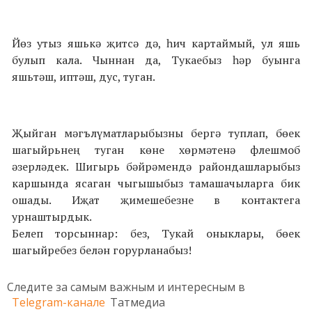
Йөз утыз яшькә җитсә дә, һич картаймый, ул яшь
булып кала. Чыннан да, Тукаебыз һәр буынга
яшьтәш, иптәш, дус, туган.
Җыйган мәгълүматларыбызны бергә туплап, бөек
шагыйрьнең туган көне хөрмәтенә флешмоб
әзерләдек. Шигырь бәйрәмендә райондашларыбыз
каршында ясаган чыгышыбыз тамашачыларга бик
ошады. Иҗат җимешебезне в контактега
урнаштырдык.
Белеп торсыннар: без, Тукай оныклары, бөек
шагыйребез белән горурланабыз!
Следите за самым важным и интересным в
Telegram-канале
Татмедиа