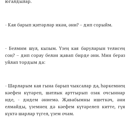
югалдылар.
- Кая барып җитәрләр икән, әни? – дип сорыйм.
- Белмим шул, кызым. Үзең кая баруларын телисең
соң? – дип сорау белән җавап бирде әни. Мин бераз
уйлап тордым да:
- Шарларым кая гына барып чыксалар да, һәркемнең
кәефен күтәреп, шатлык арттырып озак очсыннар
иде, - дидем әниемә. Җавабымны ишеткәч, әни
елмайды, үземнең дә кәефем күтәрелеп китте, гүя
күктә шарлар түгел, үзем очам.