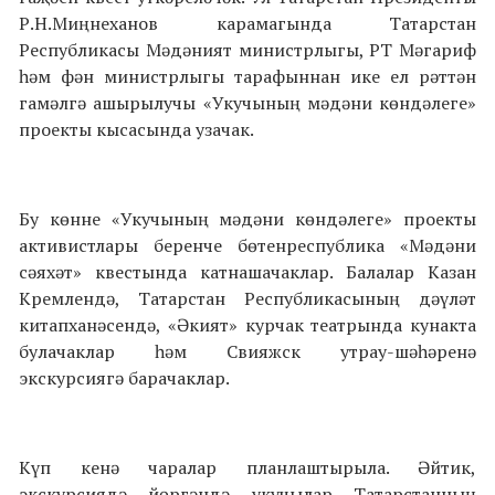
Р.Н.Миңнеханов карамагында Татарстан
Республикасы Мәдәният министрлыгы, РТ Мәгариф
һәм фән министрлыгы тарафыннан ике ел рәттән
гамәлгә ашырылучы «Укучының мәдәни көндәлеге»
проекты кысасында узачак.
Бу көнне «Укучының мәдәни көндәлеге» проекты
активистлары беренче бөтенреспублика «Мәдәни
сәяхәт» квестында катнашачаклар. Балалар Казан
Кремлендә, Татарстан Республикасының дәүләт
китапханәсендә, «Әкият» курчак театрында кунакта
булачаклар һәм Свияжск утрау-шәһәренә
экскурсиягә барачаклар.
Күп кенә чаралар планлаштырыла. Әйтик,
экскурсиядә йөргәндә укучылар Татарстанның