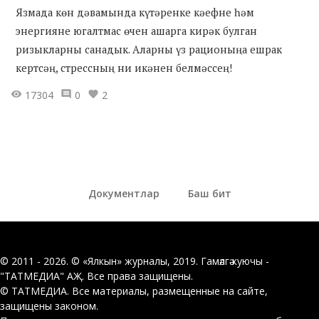
Язмада көн дәвамында күтәренке кәефне һәм
энергияне югалтмас өчен ашарга кирәк булган
ризыкларны санадык. Аларны үз рационыңа ешрак
кертсәң, стрессның ни икәнен белмәссең!
17304
0
2
Документлар
Баш бит
© 2011 - 2026. © «Ялкын» журналы, 2019. Гамәлгә куючы -
"ТАТМЕДИА" АҖ. Все права защищены.
© ТАТМЕДИА. Все материалы, размещенные на сайте,
защищены законом.