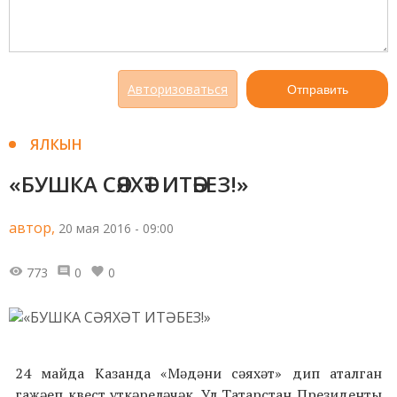
Авторизоваться
Отправить
ЯЛКЫН
«БУШКА СӘЯХӘТ ИТӘБЕЗ!»
автор,
20 мая 2016 - 09:00
773
0
0
24 майда Казанда «Мәдәни сәяхәт» дип аталган
гаҗәеп квест уткәреләчәк. Ул Татарстан Президенты