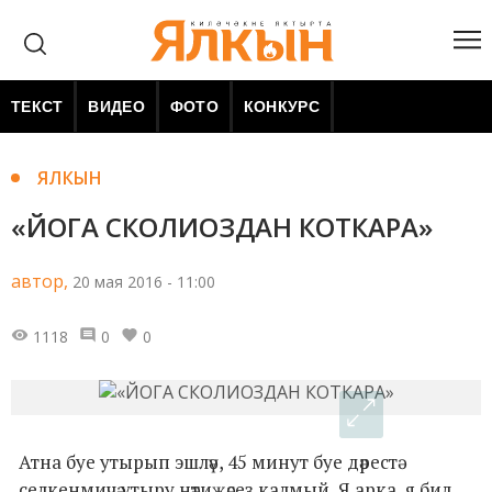
ТЕКСТ
ВИДЕО
ФОТО
КОНКУРС
ЯЛКЫН
«ЙОГА СКОЛИОЗДАН КОТКАРА»
автор,
20 мая 2016 - 11:00
1118
0
0
Атна буе утырып эшләү, 45 минут буе дәрестә
селкенмичә утыру нәтиҗәсез калмый. Я арка, я бил