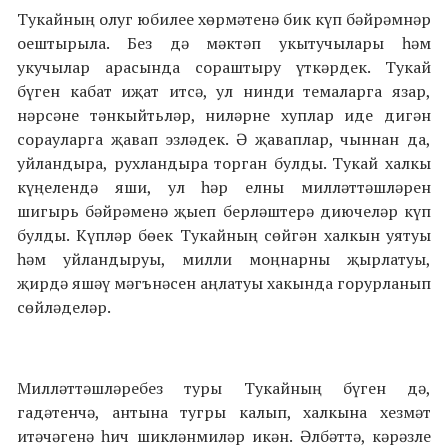
Тукайның олуг юбилее хөрмәтенә бик күп бәйрәмнәр
оештырыла. Без дә мәктәп укытучылары һәм
укучылар арасында сораштыру үткәрдек. Тукай
бүген кабат иҗат итсә, ул нинди темаларга язар,
нәрсәне тәнкыйтьләр, ниләрне хуплар иде дигән
сорауларга җавап эзләдек. Ә җаваплар, чыннан да,
уйландыра, рухландыра торган булды. Тукай халкы
күңелендә яши, ул һәр елны милләттәшләрен
шигырь бәйрәменә җыеп берләштерә диючеләр күп
булды. Күпләр бөек Тукайның сөйгән халкын уятуы
һәм уйландыруы, милли моңнарны җырлатуы,
җирдә яшәү мәгънәсен аңлатуы хакында горурланып
сөйләделәр.
Милләттәшләребез туры Тукайның бүген дә,
гадәтенчә, антына тугры калып, халкына хезмәт
итәчәгенә һич шикләнмиләр икән. Әлбәттә, кәрәзле