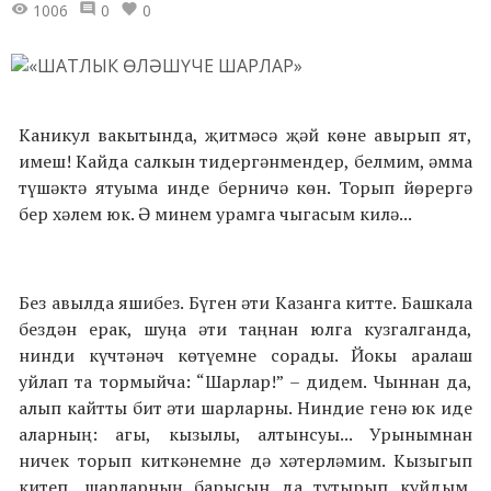
1006
0
0
Каникул вакытында, җитмәсә җәй көне авырып ят,
имеш! Кайда салкын тидергәнмендер, белмим, әмма
түшәктә ятуыма инде берничә көн. Торып йөрергә
бер хәлем юк. Ә минем урамга чыгасым килә...
Без авылда яшибез. Бүген әти Казанга китте. Башкала
бездән ерак, шуңа әти таңнан юлга кузгалганда,
нинди күчтәнәч көтүемне сорады. Йокы аралаш
уйлап та тормыйча: “Шарлар!” – дидем. Чыннан да,
алып кайтты бит әти шарларны. Ниндие генә юк иде
аларның: агы, кызылы, алтынсуы... Урынымнан
ничек торып киткәнемне дә хәтерләмим. Кызыгып
китеп, шарларның барысын да тутырып куйдым.