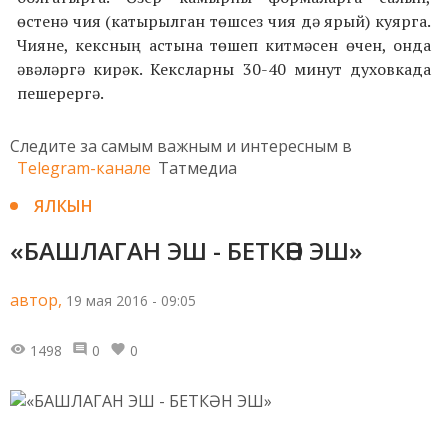
өстенә чия (катырылган төшсез чия дә ярый) куярга.
Чияне, кексның астына төшеп китмәсен өчен, онда
әвәләргә кирәк. Кексларны 30-40 минут духовкада
пешерергә.
Следите за самым важным и интересным в
Telegram-канале
Татмедиа
ЯЛКЫН
«БАШЛАГАН ЭШ - БЕТКӘН ЭШ»
автор,
19 мая 2016 - 09:05
1498
0
0