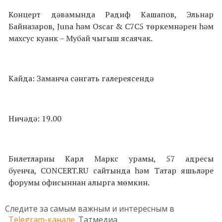
Концерт дәвамында Радиф Кашапов, Эльнар
Байназаров, Juna һәм Oscar & C7C5 төркемнәрен һәм
махсус куанк – Мубай чыгыш ясаячак.
Кайда: Заманча сәнгать галереясендә
Ничәдә: 19.00
Билетларны Карл Маркс урамы, 57 адресы
буенча, CONCERT.RU сайтында һәм Татар яшьләре
форумы офисыннан алырга мөмкин.
Следите за самым важным и интересным в
Telegram-канале
Татмедиа