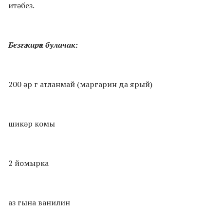
итәбез.
Безгә кирәк булачак:
200 әр г атланмай (маргарин да ярый)
шикәр комы
2 йомырка
аз гына ванилин