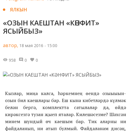
ЯЛКЫН
«ОЗЫН КАЕШТАН «КӘНФИТ»
ЯСЫЙБЫЗ»
автор,
18 мая 2016 - 15:00
958
0
0
Кызлар, миңа калса, һәркемнең өендә озыыыын-
озын бил каешлары бар. Еш кына кибетләрдә күлмәк
белән бергә, комплектта сатылалар да, өйдә
кирәксезгә тузан җыеп яталар. Килешәсезме? Шәхсән
минем шундый өч каешым бар. Тик аларны ни
файдаланып, ни атып булмый. Файдаланам дисәң,