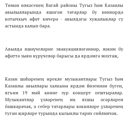
Төмән өлкәсенең Вагай районы Тугыз һәм Казанлы
авылылларында яшәгән татарлар бу көннәрдә
котычкыч афәт кичерә - авылдагы хуҗалыклар су
астында калып бара.
Авылда яшәүчеләрне эвакуацияләгәннәр, ләкин бу
афәттә зыян күрүчеләр барысы да ярдәмгә мохтаҗ.
Казан шәһәренең ирекле музыкантлары Тугыз һәм
Казанлы авыллары халкына ярдәм йөзеннән бүген,
ягъни 19 май көнне зур концерт оештыралар.
Музыкантлар үзләренең иң яхшы әсәрләрен
башкарачак, ә себер татарлары вәкилләре үзләренең
туган җирләре турында кызыклы тарих сөйлиячәк.