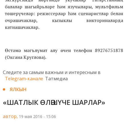
балалар шагыйрьләре һәм язучылары, мультфильм
төшерүчеләр: режиссерлар һәм сценаристлар белән
очрашачаклар, кызыклы викториналарда
катнашачаклар.
Өстәмә мәгълүмат алу өчен телефон 89276751878
(Оксана Круглова).
Следите за самым важным и интересным в
Telegram-канале
Татмедиа
ЯЛКЫН
«ШАТЛЫК ӨЛӘШҮЧЕ ШАРЛАР»
автор,
19 мая 2016 - 15:06