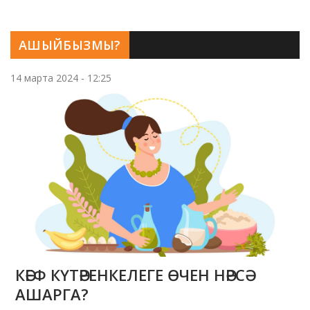
АШЫЙБЫЗМЫ?
14 марта 2024 - 12:25
КӘЕФ КҮТӘРЕНКЕЛЕГЕ ӨЧЕН НӘРСӘ
АШАРГА?