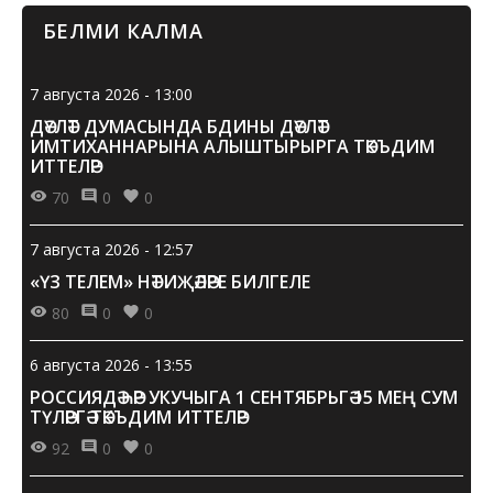
БЕЛМИ КАЛМА
7 августа 2026 - 13:00
ДӘҮЛӘТ ДУМАСЫНДА БДИНЫ ДӘҮЛӘТ
ИМТИХАННАРЫНА АЛЫШТЫРЫРГА ТӘКЪДИМ
ИТТЕЛӘР
70
0
0
7 августа 2026 - 12:57
«ҮЗ ТЕЛЕМ» НӘТИҖӘЛӘРЕ БИЛГЕЛЕ
80
0
0
6 августа 2026 - 13:55
РОССИЯДӘ ҺӘР УКУЧЫГА 1 СЕНТЯБРЬГӘ 15 МЕҢ СУМ
ТҮЛӘРГӘ ТӘКЪДИМ ИТТЕЛӘР
92
0
0