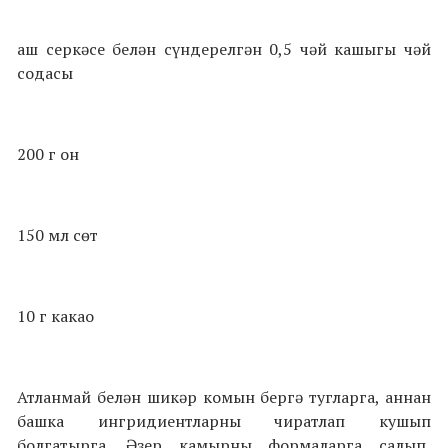
аш серкәсе белән сүндерелгән 0,5 чәй кашыгы чәй
содасы
200 г он
150 мл сөт
10 г какао
Атланмай белән шикәр комын бергә тугларга, аннан
башка ингридиентларны чиратлап кушып
болгатырга. Әзер камырны формаларга салып,