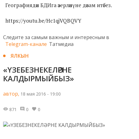
Географиядән БДИга әзерләнүне дәвам итәбез.
https://youtu.be/Hc1qjVQBQVY
Следите за самым важным и интересным в
Telegram-канале
Татмедиа
ЯЛКЫН
«ҮЗЕБЕЗНЕКЕЛӘРНЕ
КАЛДЫРМЫЙБЫЗ»
автор,
18 мая 2016 - 19:00
871
0
0