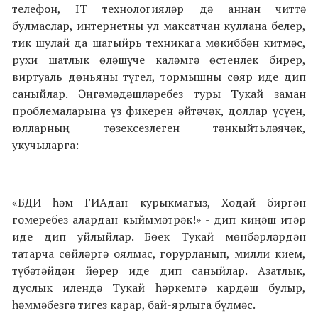
телефон, IT технологияләр дә аннан читтә
булмаслар, интернетны ул максатчан куллана белер,
тик шулай да шагыйрь техникага мөкиббән китмәс,
рухи шатлык өләшүче каләмгә өстенлек бирер,
виртуаль дөньяны түгел, тормышны сөяр иде дип
саныйлар. Әңгәмәдәшләребез туры Тукай заман
проблемаларына үз фикерен әйтәчәк, доллар үсүен,
юлларның төзексезлеген тәнкыйтьләячәк,
укучыларга:
«БДИ һәм ГИАдан курыкмагыз, Ходай биргән
гомеребез алардан кыйммәтрәк!» - дип киңәш итәр
иде дип уйлыйлар. Бөек Тукай мөнбәрләрдән
татарча сөйләргә оялмас, горурланып, милли кием,
түбәтәйдән йөрер иде дип саныйлар. Азатлык,
дуслык илендә Тукай һәркемгә кардәш булыр,
һәммәбезгә тигез карар, бай-ярлыга бүлмәс.