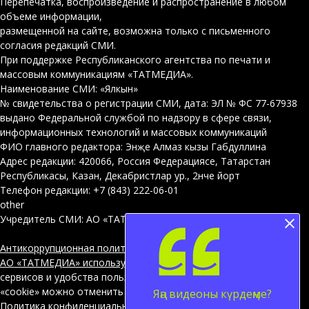
Перепечатка, воспроизведение и распространение в любом
объеме информации,
размещенной на сайте, возможна только с письменного
согласия редакций СМИ.
При поддержке Республиканского агентства по печати и
массовым коммуникациям «ТАТМЕДИА».
Наименование СМИ: «Ялкын»
№ свидетельства о регистрации СМИ, дата: ЭЛ № ФС 77-67938
выдано Федеральной службой по надзору в сфере связи,
информационных технологий и массовых коммуникаций
ФИО главного редактора: Энҗе Алмаз кызы Габдуллина
Адрес редакции: 420066, Россия Федерациясе, Татарстан
Республикасы, Казан, Декабристлар ур., 2нче йорт
Телефон редакции: +7 (843) 222-06-01
other
Учредитель СМИ: АО «ТАТМЕДИА»
Антикоррупционная политика
АО «ТАТМЕДИА» использует «cookie»
для персонализации
сервисов и удобства пользователей сайтом. Использование
«cookie» можно отменить в настройках браузера.
Яңа видеоны күрдеңме?
Политика конфиденциальности