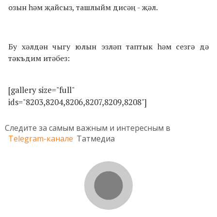
озын һәм җайсыз, ташлыйм дисәң - җәл.
Бу хәлдән чыгу юлын эзләп таптык һәм сезгә дә
тәкъдим итәбез:
[gallery size="full"
ids="8203,8204,8206,8207,8209,8208"]
Следите за самым важным и интересным в
Telegram-канале
Татмедиа