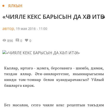
ЯЛКЫН
«ЧИЯЛЕ КЕКС БАРЫСЫН ДА ХӘЛ ИТӘ!»
автор,
19 мая 2016 - 11:00
896
0
0
Кызлар, иртәгә - җомга, берсекөнгә - шимбә, димәк,
тиздән яллар. Әти-әниләрегезне, якыннарыгызны
нинди тәм-томнар белән куандырачаксыз? Уйлый
башларга кирәк.
Без мәсәлән, сезгә чияле кекс рецептын тәкъдим