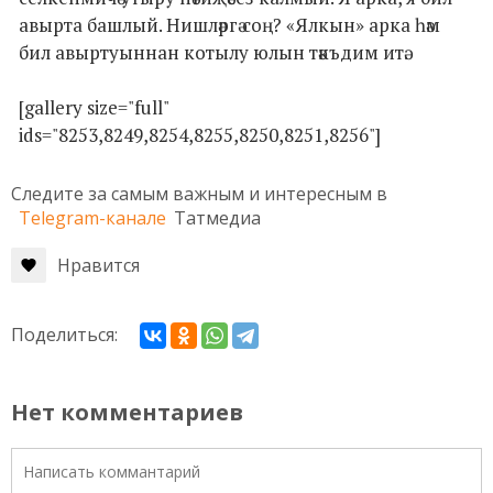
авырта башлый. Нишләргә соң? «Ялкын» арка һәм
бил авыртуыннан котылу юлын тәкъдим итә.
[gallery size="full"
ids="8253,8249,8254,8255,8250,8251,8256"]
Следите за самым важным и интересным в
Telegram-канале
Татмедиа
Нравится
Поделиться:
Нет комментариев