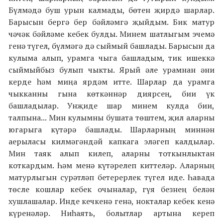
Бүлмәдә буш урын калмады, бөтен җирдә шарлар.
Барысын бергә бер бәйләмгә җыйдым. Бик матур
чәчәк бәйләме кебек булды. Минем шатлыгым эчемә
генә түгел, бүлмәгә дә сыймый башлады. Барысын да
кулыма алып, урамга чыга башладым, тик ишеккә
сыймыйбыз булып чыкты. Ярый әле урамнан әни
керде һәм миңа ярдәм итте. Шарлар да урамга
чыкканны гына көткәннәр диярсең, бии үк
башладылар. Унҗиде шар минем кулда бии,
талпына... Мин кулымны бушата төштем, җил аларны
югарыга күтәрә башлады. Шарларның миннән
аерыласы килмәгәндәй капкага эләгеп калдылар.
Мин таяк алып килеп, аларны тоткынлыктан
коткардым. Һәм менә күтәрелеп киттеләр. Аларның
матурлыгын сурәтләп бетерерлек түгел иде. Һавада
төсле кошлар кебек очыналар, гүя безнең белән
хушлашалар. Инде кечкенә генә, нокталар кебек кенә
күренәләр. Ниһаять, болытлар артына кереп