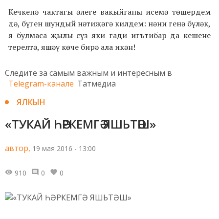
Кечкенә чактагы әлеге вакыйганы исемә төшердем
дә, бүген шундый нәтиҗәгә килдем: нәни генә бүләк,
я булмаса җылы сүз яки гади игътибар да кешене
терелтә, яшәү көче бирә ала икән!
Следите за самым важным и интересным в
Telegram-канале
Татмедиа
ЯЛКЫН
«ТУКАЙ ҺӘРКЕМГӘ ЯШЬТӘШ»
автор,
19 мая 2016 - 13:00
910
0
0