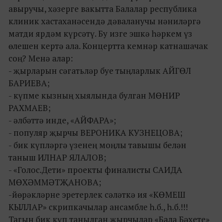
авыручы, хәзерге вакытта Балалар республика
клиник хастаханәсендә дәваланучы нәниләргә
матди ярдәм күрсәтү. Бу изге эшкә һәркем үз
өлешен кертә ала. Концертта кемнәр катнашачак
соң? Менә алар:
- җырларын сәгатьләр буе тыңларлык АЙГӨЛ
БАРИЕВА;
- күпме кызның хыялында булган МӨНИР
РАХМАЕВ;
- әлбәттә инде, «АЙФАРА»;
- популяр җырчы ВЕРОНИКА КУЗНЕЦОВА;
- бик күпләргә үзенең моңлы тавышы белән
таныш ИЛНАР ЯЛАЛОВ;
- «Голос.Дети» проекты финалисты САИДА
МӨХӘММӘТҖАНОВА;
-йөрәкләрне эретерлек сәләткә ия «КӨМЕШ
КЫЛЛАР» скрипкачылар ансамбле һ.б., һ.б.!!!
Тагын бик күп танылган җырчылар «Бала Бәхете»