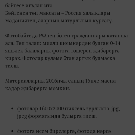
бәйгесе игълан итә.
Бәйгенең төп максаты – Россия халыклары
мәдәниятен, аларның матурлыгын күрсәтү.
Фотобәйгедә РФнең бөтен гражданнары катанша
ала. Төп таләп: милли киемнәрдән булган 0-14
яшьлек балаларны фотога төшереп җибәрергә
кирәк. Фотолар күләме 3тән артык булмаска
тиеш.
Материалларны 2016нчы елның 15нче маена
кадәр җибәрергә мөмкин.
фотолар 1600х2000 пиксель зурлыкта, jpg,
jpeg форматында булырга тиеш.
фотога исем бирелергә, фотода нәрсә