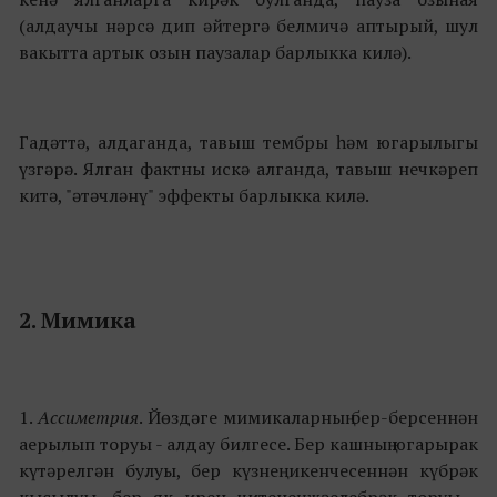
(алдаучы нәрсә дип әйтергә белмичә аптырый, шул
вакытта артык озын паузалар барлыкка килә).
Гадәттә, алдаганда, тавыш тембры һәм югарылыгы
үзгәрә. Ялган фактны искә алганда, тавыш нечкәреп
китә, "әтәчләнү" эффекты барлыкка килә.
2. Мимика
1.
Ассиметрия
. Йөздәге мимикаларның бер-берсеннән
аерылып торуы - алдау билгесе. Бер кашның югарырак
күтәрелгән булуы, бер күзнең икенчесеннән күбрәк
кысылуы, бер як ирен читенең җәелебрәк торуы -