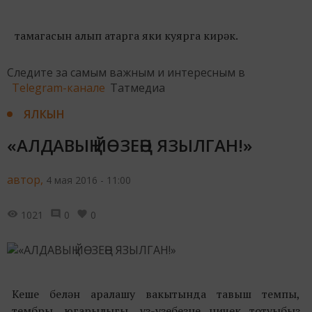
тамагасын алып атарга яки куярга кирәк.
Следите за самым важным и интересным в
Telegram-канале
Татмедиа
ЯЛКЫН
«АЛДАВЫҢ ЙӨЗЕҢӘ ЯЗЫЛГАН!»
автор,
4 мая 2016 - 11:00
1021
0
0
Кеше белән аралашу вакытында тавыш темпы,
тембры, югарылыгы, үз-үзебезне ничек тотуыбыз