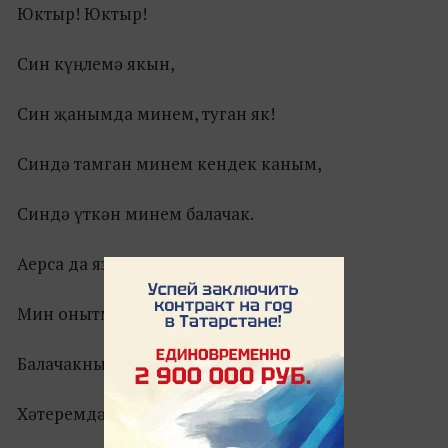
Юктыр! Юктыр!
Син күңлемә якын,
Син җанымда минем, туган як!
Синдә тамган минем кендек каным,
Синдә үткән минем балачак.
Аерса да язмыш мине синнән,
Мин онытмам сине, туган як!
Балачакның гүзәл мизгелләре
Хәтеремдә мәңге калачак.