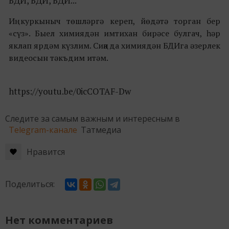
БДИ, БДИ, БДИ...
Иң куркыныч төшләргә кереп, йөдәтә торган бер
«сүз». Быел химиядән имтихан бирәсе булгач, һәр
яклап ярдәм күзлим. Сиңа да химиядән БДИга әзерлек
видеосын тәкъдим итәм.
https://youtu.be/0icCOTAF-Dw
Следите за самым важным и интересным в
Telegram-канале
Татмедиа
Нравится
Поделиться:
Нет комментариев