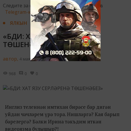
Следите за самым важным и интересным в
Telegram-канале
Татмедиа
ЯЛКЫН
«БДИ: ХАТ ЯЗУ СЕРЛӘРЕНӘ
ТӨШЕНӘБЕЗ»
автор,
4 мая 2016 - 15:00
968
0
0
Инглиз теленнән имтихан бирәсе бар дигән
уйдан чәчләрем үрә тора. Нишләргә? Кая барып
бәрелергә? Бәлки Ирина тәкъдим иткән
видеоязма булышыр?!