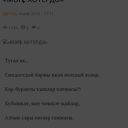
автор,
4 мая 2016 - 17:11
1134
0
0
Туган як...
Синдәгедәй бармы икән мондый язлар,
Кар-буранлы кышлар патшасы?!
Күбәләкле, шау чәчәкле җәйләр,
Алтын-сары көзләр гаммасы.