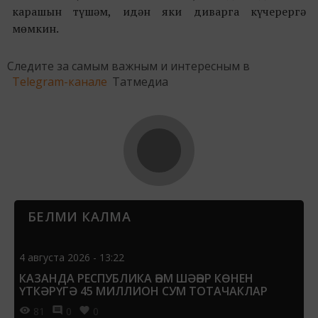
карашын түшәм, идән яки диварга күчерергә
мөмкин.
Следите за самым важным и интересным в
Telegram-канале
Татмедиа
БЕЛМИ КАЛМА
4 августа 2026 - 13:22
КАЗАНДА РЕСПУБЛИКА ҺӘМ ШӘҺӘР КӨНЕН
ҮТКӘРҮГӘ 45 МИЛЛИОН СУМ ТОТАЧАКЛАР
81
0
0