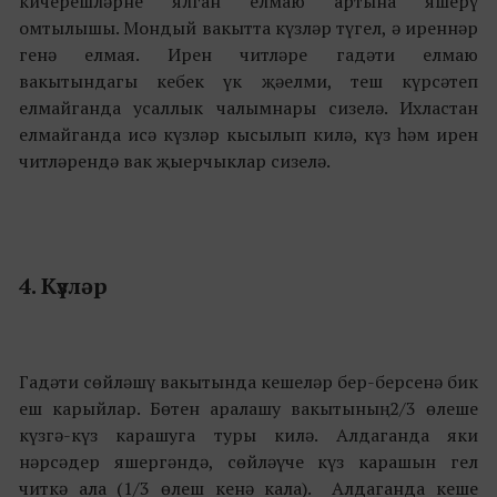
кичерешләрне ялган елмаю артына яшерү
омтылышы. Мондый вакытта күзләр түгел, ә иреннәр
генә елмая. Ирен читләре гадәти елмаю
вакытындагы кебек үк җәелми, теш күрсәтеп
елмайганда усаллык чалымнары сизелә. Ихластан
елмайганда исә күзләр кысылып килә, күз һәм ирен
читләрендә вак җыерчыклар сизелә.
4. Күзләр
Гадәти сөйләшү вакытында кешеләр бер-берсенә бик
еш карыйлар. Бөтен аралашу вакытының 2/3 өлеше
күзгә-күз карашуга туры килә. Алдаганда яки
нәрсәдер яшергәндә, сөйләүче күз карашын гел
читкә ала (1/3 өлеш кенә кала). Алдаганда кеше