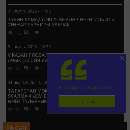
3 августа 2026 - 11:00
ТҮБӘН КАМАДА ЯШҮСМЕРЛӘР ӨЧЕН МОБИЛЬ
УЕННАР ТУРНИРЫ УЗАЧАК
112
0
0
3 августа 2026 - 10:56
V КАЗАН ГЛОБАЛЬ ЯШЬЛӘР САММИТЫНДА БИШ
АЧЫК СЕССИЯ УЗАЧАК
108
0
0
31 июля 2026 - 13:06
Яңа видеоны күрдеңме?
ТАТАРСТАН МӘКТӘПЛӘРЕНДӘ УКЫТУЧЫЛАРГА
ЯСАЛМА ФӘҺЕМ БУЕНЧА ТҮГӘРӘКЛӘР ҮТКӘРҮ
ӨЧЕН ТҮЛӘЯЧӘКЛӘР
Тулырак
150
0
0
ЯҢА САН