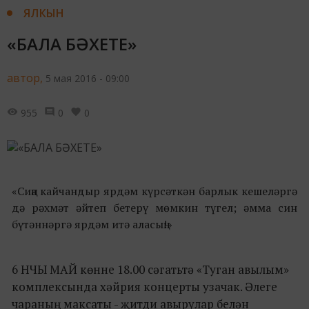
ЯЛКЫН
«БАЛА БӘХЕТЕ»
автор,
5 мая 2016 - 09:00
955
0
0
«Сиңа кайчандыр ярдәм күрсәткән барлык кешеләргә
дә рәхмәт әйтеп бетерү мөмкин түгел; әмма син
бүтәннәргә ярдәм итә аласың!»
6 НЧЫ МАЙ көнне 18.00 сәгатьтә «Туган авылым»
комплексында хәйрия концерты узачак. Әлеге
чараның максаты - җитди авырулар белән