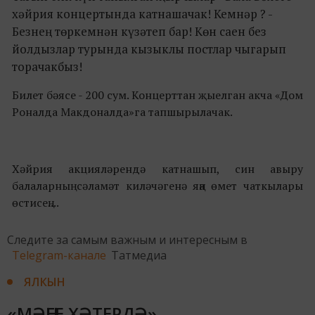
хәйрия концертында катнашачак! Кемнәр ? -
Безнең төркемнән күзәтеп бар! Көн саен без
йолдызлар турында кызыклы постлар чыгарып
торачакбыз!
Билет бәясе - 200 сум. Концерттан җыелган акча «Дом
Роналда Макдоналда»га тапшырылачак.
Хәйрия акцияләрендә катнашып, син авыру
балаларның сәламәт киләчәгенә яңа өмет чаткылары
өстисең....
Следите за самым важным и интересным в
Telegram-канале
Татмедиа
ЯЛКЫН
«МӘҢГЕ ХӘТЕРДӘ»