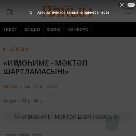
4
Автоматическое закрытие баннера через
ТЕКСТ
ВИДЕО
ФОТО
КОНКУРС
ЯЛКЫН
«ИҢ МӨҺИМЕ - МӘКТӘП
ШАРТЛАМАСЫН!»
автор,
5 мая 2016 - 13:03
1355
0
0