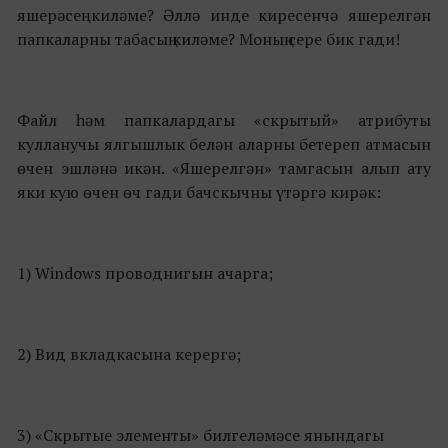
яшерәсең киләме? Әллә инде киресенчә яшерелгән
папкаларны табасың киләме? Моның сере бик гади!
Файл һәм папкалардагы «скрытый» атрибуты
кулланучы ялгышлык белән аларны бетереп атмасын
өчен эшләнә икән. «Яшерелгән» тамгасын алып ату
яки кую өчен өч гади бачскычны үтәргә кирәк:
1) Windows проводнигын ачарга;
2) Вид вкладкасына керергә;
3) «Скрытые элементы» билгеләмәсе янындагы