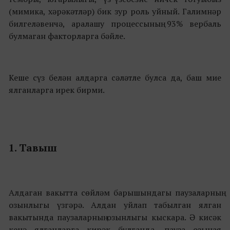
(мимика, хәрәкәтләр) бик зур роль уйный. Галимнәр
билгеләвенчә, аралашу процессының 93% вербаль
булмаган факторларга бәйле.
Кеше сүз белән алдарга сәләтле булса да, баш мие
ялганларга ирек бирми.
1. Тавыш
Алдаган вакытта сөйләм барышындагы паузаларның
озынлыгы үзгәрә. Алдан уйлап табылган ялган
вакытында паузаларның озынлыгы кыскара. Ә кисәк
кенә ялганларга кирәк булганда, пауза озыная