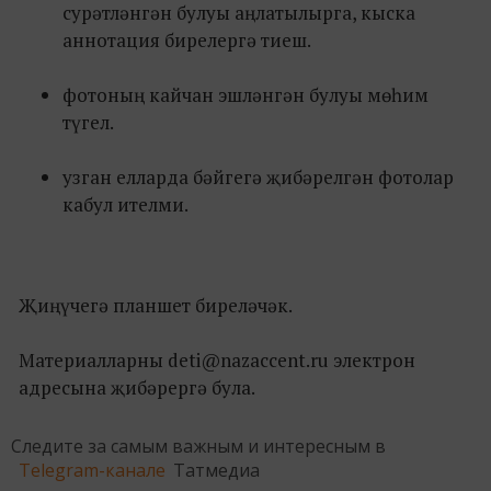
сурәтләнгән булуы аңлатылырга, кыска
аннотация бирелергә тиеш.
фотоның кайчан эшләнгән булуы мөһим
түгел.
узган елларда бәйгегә җибәрелгән фотолар
кабул ителми.
Җиңүчегә планшет биреләчәк.
Материалларны deti@nazaccent.ru электрон
адресына җибәрергә була.
Следите за самым важным и интересным в
Telegram-канале
Татмедиа