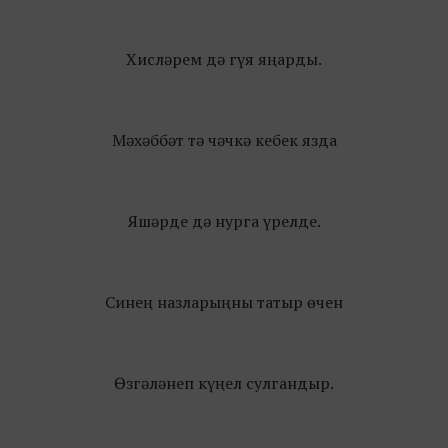
Хисләрем дә гүя яңарды.
Мәхәббәт тә чәчкә кебек язда
Яшәрде дә нурга үрелде.
Синең назларыңны татыр өчен
Өзгәләнеп күңел сулгандыр.