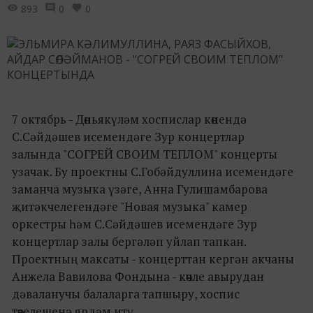
893
0
0
7 октябрь - Дөньякүләм хоспислар көнендә
С.Сәйдәшев исемендәге Зур концертлар
залында "СОГРЕЙ СВОИМ ТЕПЛОМ" концерты
узачак. Бу проектны С.Гобәйдуллина исемендәге
заманча музыка үзәге, Анна Гулишамбарова
җитәкчелегендәге "Новая музыка" камер
оркестры һәм С.Сәйдәшев исемендәге Зур
концертлар залы бергәләп уйлап тапкан.
Проектның максаты - концерттан кергән акчаны
Анжела Вавилова Фондына - көчле авырудан
дәваланучы балаларга тапшыру, хоспис
төзелешенә ярдәм итү.