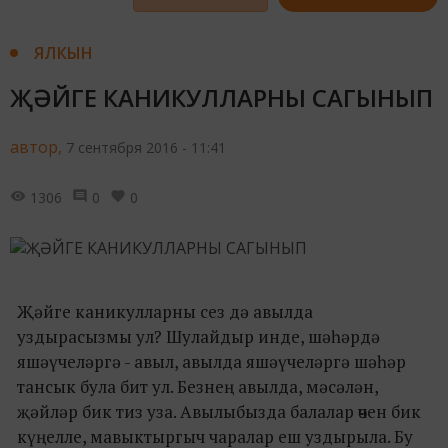
ЯЛКЫН
ҖӘЙГЕ КАНИКУЛЛАРНЫ САГЫНЫП
автор,
7 сентября 2016 - 11:41
1306
0
0
Җәйге каникулларны сез дә авылда
уздырасызмы ул? Шулайдыр инде, шәһәрдә
яшәүчеләргә - авыл, авылда яшәүчеләргә шәһәр
тансык була бит ул. Безнең авылда, мәсәлән,
җәйләр бик тиз уза. Авылыбызда балалар өчен бик
күңелле, мавыктыргыч чаралар еш уздырыла. Бу