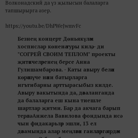
Волконадский да үз җылысын балаларга
тапшырырга әзер.
https://youtu.be/DhPWeJwmvFc
Безнең концерт Дөньякүләм
хоспислар көненә туры килә, - ди
"СОГРЕЙ СВОИМ ТЕПЛОМ" проекты
җитәкчеләренең берсе Анна
Гулишамбарова. - Каты авыру белән
көрәшүче нәни батырларга
игътибарны арттырасыбыз килде.
Авыру вакытында да, дәваланганда
да балаларга еш кына тиешле
шартлар җитми. Бар да акчага барып
терәлә. Анжела Вавилова фондында исә
чын фидакарьләр эшли, 13 ел
дәвамында алар меңләгән гаиләләргә ярдәм