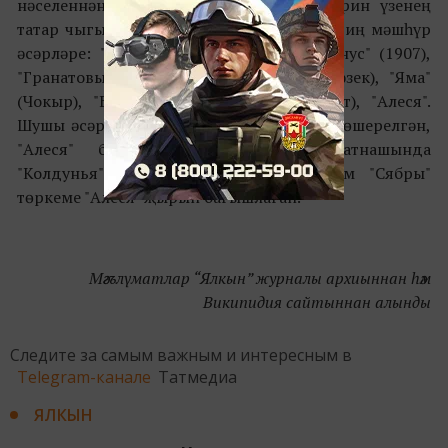
нәселеннән чыга. Күп әсәрләрендә Куприн үзенең
татар чыгышын ассызыклый. Купринның иң мәшһүр
әсәрләре: "Поединок" (Алышу), "Гамбринус" (1907),
"Гранатовый браслет" (Анар төсле беләзек), "Яма"
(Чокыр), "Белый пудель" (Ак йөнтәс эт), "Алеся".
Шушы әсәрләр буенча нәфис фильмнар төшерелгән,
"Алеся" буенча Марина Влади катнашында
"Колдунья" дигән фильм ясалган, һәм "Сябры"
төркеме "Алеся" җырын багышлаган.
Мәгълүматлар “Ялкын” журналы архиыннан һәм
Википидия сайтыннан алынды
Следите за самым важным и интересным в
Telegram-канале
Татмедиа
ЯЛКЫН