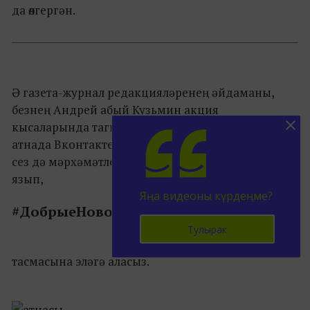
да өлгергән.
Ә газета-журнал редакцияләренең әйдаманы,
безнең Андрей абый Кузьмин акция
кысаларында тагын бер чара уйлап тапкан. Бу
атнада Вконтакте һәм Instagram челтәрләрендә
сез дә мәрхәмәтле кешеләр, матур эшләр турында
язып,
Яңа видеоны күрдеңме?
#ДобрыеНовостиТатарстан
Тулырак
тасмасына эләгә аласыз.