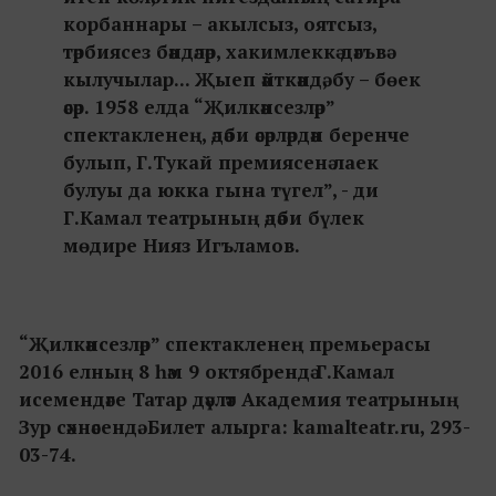
корбаннары – акылсыз, оятсыз,
тәрбиясез бәндәләр, хакимлеккә дәгъвә
кылучылар... Җыеп әйткәндә, бу – бөек
әсәр. 1958 елда “Җилкәнсезләр”
спектакленең, әдәби әсәрләрдән беренче
булып, Г.Тукай премиясенә лаек
булуы да юкка гына түгел”, - ди
Г.Камал театрының әдәби бүлек
мөдире Нияз Игъламов.
“Җилкәнсезләр” спектакленең премьерасы
2016 елның 8 һәм 9 октябрендә Г.Камал
исемендәге Татар дәүләт Академия театрының
Зур сәхнәсендә. Билет алырга: kamalteatr.ru, 293-
03-74.