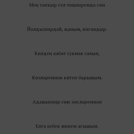
Мең тапкыр гел төшләремдә син
Йолдызлардай, җаным, янгандыр.
Килдең кабат сукмак салып,
Көзләремнән китеп барышым.
Адашыплар сөю хисләремнән
Елга кебек минем агышым.