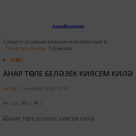
Алинә Васильева
Следите за самым важным и интересным в
Telegram-канале
Татмедиа
ШӘХЕС
АНАР ТӨСЛЕ БЕЛӘЗЕК КИЯСЕМ КИЛӘ
автор,
7 сентября 2016 - 07:53
1100
0
0