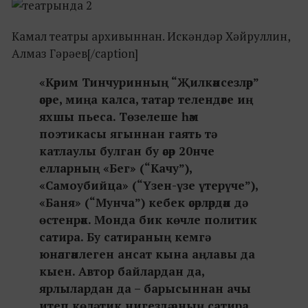
Камал театры архивыннан. Искәндәр Хәйруллин,
Алмаз Гәрәев[/caption]
«Кәрим Тинчуринның “Җилкәнсезләр”
әсәре, миңа калса, татар телендәге иң
яхшы пьеса. Төзелеше һәм
поэтикасы ягыннан гаять тә
катлаулы булган бу әсәр 20нче
елларның «Бег» (“Качу”),
«Самоубийца» (“Үзен-үзе үтерүче”),
«Баня» (“Мунча”) кебек әсәрләрдән дә
өстенрәк. Монда бик көчле политик
сатира. Бу сатираның кемгә
юнәлгәнлеген ансат кына аңлавы да
кыен. Автор байлардан да,
ярлылардан да – барысыннан ачы
итеп көлә, тик нигездә аның сатира