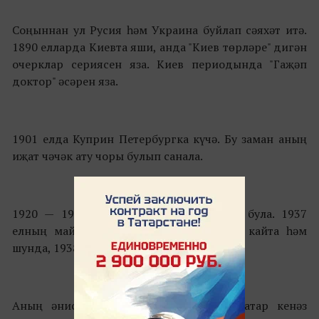
Соңыннан ул Русия һәм Украина буйлап сәяхәт итә.
1890 елларда Киевта яши, анда "Киев төрләре" дигән
очерклар сериясен яза. Киев периодында "Гаҗәп
доктор" әсәрен яза.
1901 елда Куприн Петербургка күчә. Бу заман аның
иҗат чәчәк ату чоры булып санала.
1920 — 1937 елларда ул эмиграциядә була. 1937
елның май аенда Куприн Ленинградка кайта һәм
шунда, 1938 елның 25 августында үлә.
Аның әнисе Куланчакова - борынгы татар кенәз