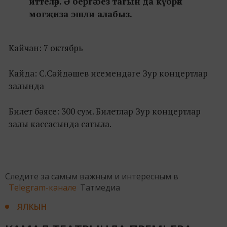
иттеләр. Ә бергә без тагын да күбрәк
могҗиза эшли алабыз.
Кайчан: 7 октябрь
Кайда: С.Сәйдәшев исемендәге Зур концертлар
залында
Билет бәясе: 300 сум. Билетлар Зур концертлар
залы кассасында сатыла.
Следите за самым важным и интересным в
Telegram-канале
Татмедиа
ЯЛКЫН