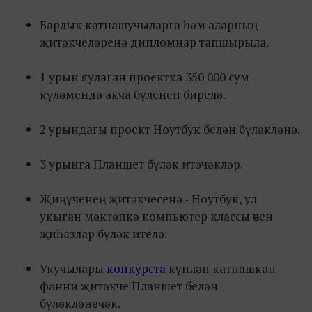
Барлык катнашучыларга һәм аларның
җитәкчеләренә дипломнар тапшырыла.
1 урын яулаган проектка 350 000 сум
күләмендә акча бүленеп бирелә.
2 урындагы проект Ноутбук белән бүләкләнә.
3 урынга Планшет бүләк итәчәкләр.
Җиңүченең җитәкчесенә - Ноутбук, ул
укыган мәктәпкә компьютер классы өчен
җиһазлар бүләк ителә.
Укучылары
конкурста
күпләп катнашкан
фәнни җитәкче Планшет белән
бүләкләнәчәк.