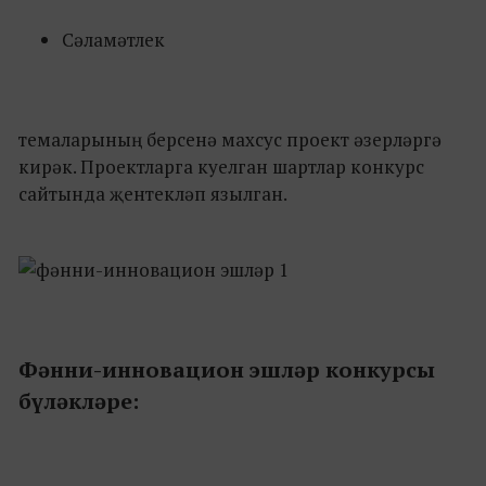
Сәламәтлек
темаларының берсенә махсус проект әзерләргә
кирәк. Проектларга куелган шартлар конкурс
сайтында җентекләп язылган.
Фәнни-инновацион эшләр конкурсы
бүләкләре: