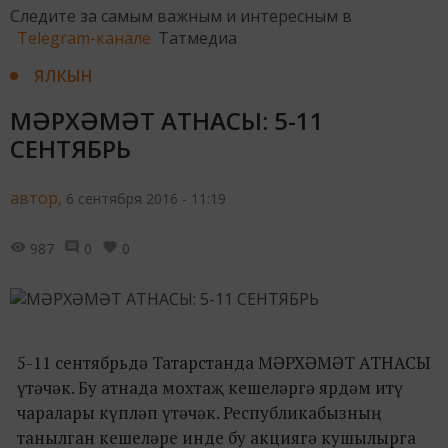
Следите за самым важным и интересным в
Telegram-канале
Татмедиа
ЯЛКЫН
МӘРХӘМӘТ АТНАСЫ: 5-11
СЕНТЯБРЬ
автор,
6 сентября 2016 - 11:19
987
0
0
5-11 сентябрьдә Татарстанда МӘРХӘМӘТ АТНАСЫ
үтәчәк. Бу атнада мохтаҗ кешеләргә ярдәм итү
чаралары күпләп үтәчәк. Республикабызның
танылган кешеләре инде бу акциягә кушылырга