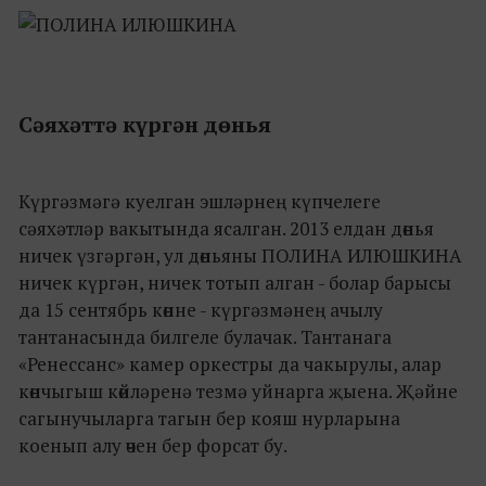
Сәяхәттә күргән дөнья
Күргәзмәгә куелган эшләрнең күпчелеге
сәяхәтләр вакытында ясалган. 2013 елдан дөнья
ничек үзгәргән, ул дөньяны ПОЛИНА ИЛЮШКИНА
ничек күргән, ничек тотып алган - болар барысы
да 15 сентябрь көнне - күргәзмәнең ачылу
тантанасында билгеле булачак. Тантанага
«Ренессанс» камер оркестры да чакырулы, алар
көнчыгыш көйләренә тезмә уйнарга җыена. Җәйне
сагынучыларга тагын бер кояш нурларына
коенып алу өчен бер форсат бу.