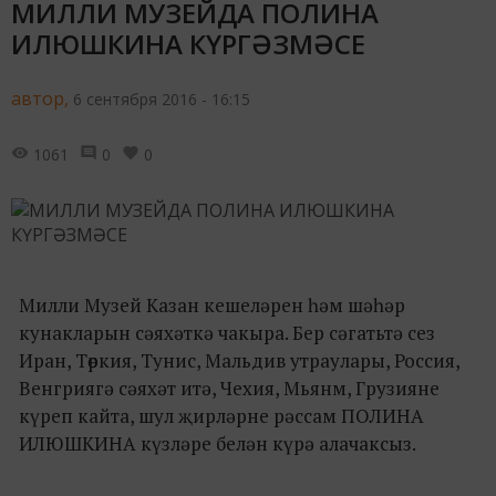
МИЛЛИ МУЗЕЙДА ПОЛИНА
ИЛЮШКИНА КҮРГӘЗМӘСЕ
автор,
6 сентября 2016 - 16:15
1061
0
0
Милли Музей Казан кешеләрен һәм шәһәр
кунакларын сәяхәткә чакыра. Бер сәгатьтә сез
Иран, Төркия, Тунис, Мальдив утраулары, Россия,
Венгриягә сәяхәт итә, Чехия, Мьянм, Грузияне
күреп кайта, шул җирләрне рәссам ПОЛИНА
ИЛЮШКИНА күзләре белән күрә алачаксыз.