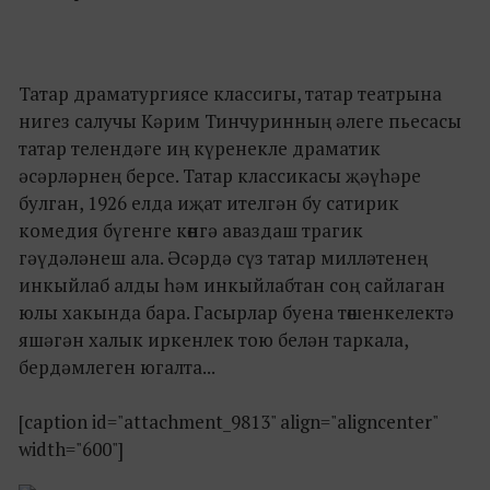
Татар драматургиясе классигы, татар театрына
нигез салучы Кәрим Тинчуринның әлеге пьесасы
татар телендәге иң күренекле драматик
әсәрләрнең берсе. Татар классикасы җәүһәре
булган, 1926 елда иҗат ителгән бу сатирик
комедия бүгенге көнгә аваздаш трагик
гәүдәләнеш ала. Әсәрдә сүз татар милләтенең
инкыйлаб алды һәм инкыйлабтан соң сайлаган
юлы хакында бара. Гасырлар буена төшенкелектә
яшәгән халык иркенлек тою белән таркала,
бердәмлеген югалта...
[caption id="attachment_9813" align="aligncenter"
width="600"]