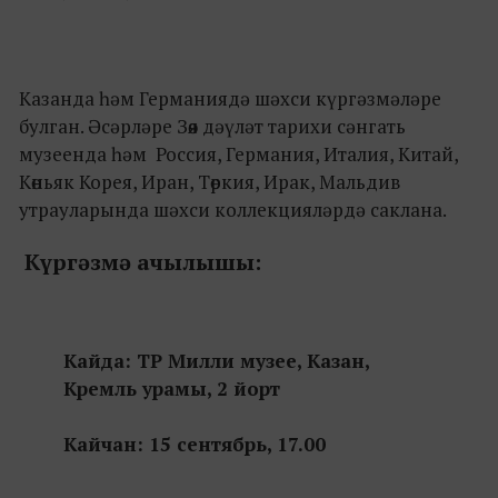
Казанда һәм Германиядә шәхси күргәзмәләре
булган. Әсәрләре Зөя дәүләт тарихи сәнгать
музеенда һәм Россия, Германия, Италия, Китай,
Көньяк Корея, Иран, Төркия, Ирак, Мальдив
утрауларында шәхси коллекцияләрдә саклана.
Күргәзмә ачылышы:
Кайда: ТР Милли музее, Казан,
Кремль урамы, 2 йорт
Кайчан: 15 сентябрь, 17.00