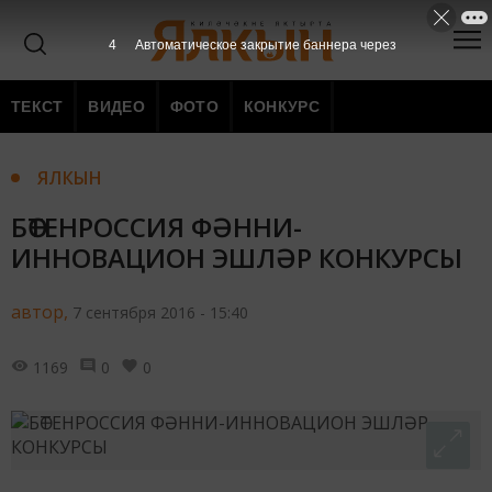
3
Автоматическое закрытие баннера через
ТЕКСТ
ВИДЕО
ФОТО
КОНКУРС
ЯЛКЫН
БӨТЕНРОССИЯ ФӘННИ-
ИННОВАЦИОН ЭШЛӘР КОНКУРСЫ
автор,
7 сентября 2016 - 15:40
1169
0
0