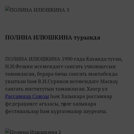
ПОЛИНА ИЛЮШКИНА турында
ПОЛИНА ИЛЮШКИНА 1990 елда Казанда туган,
Н.И.Фешин исемендәге сәнгать училищесын
тәмамлаган, берара 6нчы сәнгать мәктәбендә
укыткан һәм В.И.Суриков исемендәге Мәскәү
сәнгать институтын тәмамлаган. Хәзер ул
Рәссамнар Союзы
һәм Халыкара рәссамнар
федерациясе әгъзасы, төрле халыкара
фестивальләр һәм күргәзмәләр лауреаты.