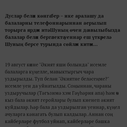
Дуслар белән көнгә бер – ике аралашу да
балаларны телефоннарыннан аерылып
торырга ярдәм итә. Шуның өчен дә авылыбызда
балалар белән бергәлектә уеннар еш үткәрелә.
Шуның берсе турында сөйләм китәм…
19 август көнне "Әкият яши болында" исемле
балаларга күңелле, мавыктыргыч чара
уздырылды. Туп белән "Әкиятне беләсеңме?"
исемле уен да уйнатылды. Соңыннан, чараны
уздыручылар (Тәгъзимә хэм Гәүһәрия апа) һәм өч
кыз бала әкият геройлары булып киенеп әкият
куйдылар. Һәр бала да уздырылган уеннар, күңел
ачуларга кәнагать булып калдылар. Аннан соң
кайберләре футбол уйнап, кайберләре башка