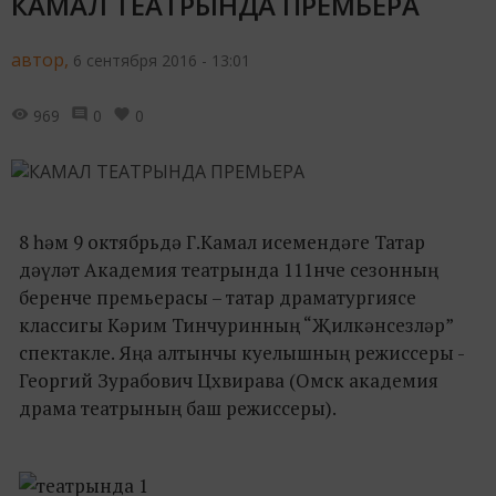
КАМАЛ ТЕАТРЫНДА ПРЕМЬЕРА
автор,
6 сентября 2016 - 13:01
969
0
0
8 һәм 9 октябрьдә Г.Камал исемендәге Татар
дәүләт Академия театрында 111нче сезонның
беренче премьерасы – татар драматургиясе
классигы Кәрим Тинчуринның “Җилкәнсезләр”
спектакле. Яңа алтынчы куелышның режиссеры -
Георгий Зурабович Цхвирава (Омск академия
драма театрының баш режиссеры).