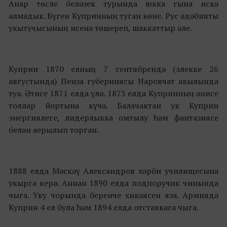
Анар төсле беләзек турында юкка гына искә
алмадык. Бүген Купринның туган көне. Рус әдәбияты
укытучысының исенә төшереп, шаккаттыр әле.
Куприн 1870 елның 7 сентябрендә (элекке 26
августында) Пенза губерниясы Наровчат авылында
туа. Әтисе 1871 елда үлә. 1873 елда Купринның әнисе
толлар йортына күчә. Балачактан ук Куприн
энергиялеге, лидерлыкка омтылу һәм фантазиясе
белән аерылып торган.
1888 елда Мәскәү Александров хәрби училищесына
укырга керә. Аннан 1890 елда подпоручик чинында
чыга. Уку чорында беренче хикәясен яза. Армиядә
Куприн 4 ел була һәм 1894 елда отставкага чыга.