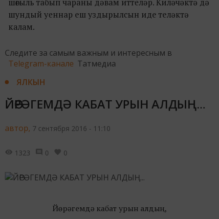
шөгыль табып чараны дәвам иттеләр. Киләчәктә дә
шундый уеннар еш уздырылсын иде теләктә
калам.
Следите за самым важным и интересным в
Telegram-канале
Татмедиа
ЯЛКЫН
ЙӨРӘГЕМДӘ КАБАТ УРЫН АЛДЫҢ...
автор,
7 сентября 2016 - 11:10
1323
0
0
Йөрәгемдә кабат урын алдың,