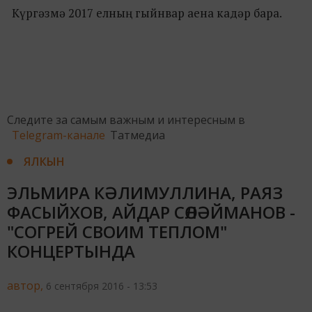
Күргәзмә 2017 елның гыйнвар аена кадәр бара.
Следите за самым важным и интересным в
Telegram-канале
Татмедиа
ЯЛКЫН
ЭЛЬМИРА КӘЛИМУЛЛИНА, РАЯЗ
ФАСЫЙХОВ, АЙДАР СӨЛӘЙМАНОВ -
"СОГРЕЙ СВОИМ ТЕПЛОМ"
КОНЦЕРТЫНДА
автор,
6 сентября 2016 - 13:53