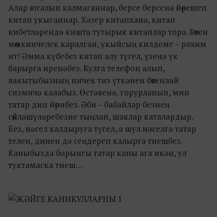
Алар югалып калмаганнар, берсе берсенә йөрешеп
китап укыганнар. Хәзер китапханә, китап
кибетләрендә киштә тутырык китаплар тора. Бөтен
мөмкинчелек каралган, укыйсың килдеме – рәхим
ит! Әмма күбебез китап алу түгел, үзенә үк
барырга иренәбез. Кулга телефон алып,
вакытыбызның ничек тиз үткәнен бөтенләй
сизмичә калабыз. Өстәвенә, горурланып, мин
татар дип йөрибез. Әби – бабайлар безнең
сөйләшүләребезне тыңлап, шаклар каталардыр.
Без, нәсел калдыруга түгел, ә шул нәселгә татар
телен, динен дә сеңдереп калырга тиешбез.
Каныбызда борынгы татар каны ага икән, ул
туктамаска тиеш…