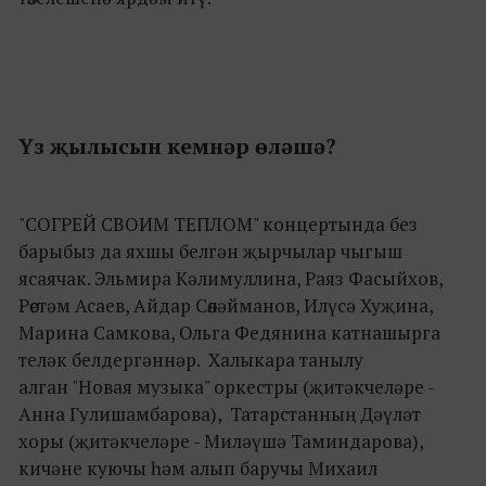
Үз җылысын кемнәр өләшә?
"СОГРЕЙ СВОИМ ТЕПЛОМ" концертында без
барыбыз да яхшы белгән җырчылар чыгыш
ясаячак. Эльмира Кәлимуллина, Раяз Фасыйхов,
Рөстәм Асаев, Айдар Сөләйманов, Илүсә Хуҗина,
Марина Самкова, Ольга Федянина катнашырга
теләк белдергәннәр. Халыкара танылу
алган "Новая музыка" оркестры (җитәкчеләре -
Анна Гулишамбарова), Татарстанның Дәүләт
хоры (җитәкчеләре - Миләүшә Таминдарова),
кичәне куючы һәм алып баручы Михаил