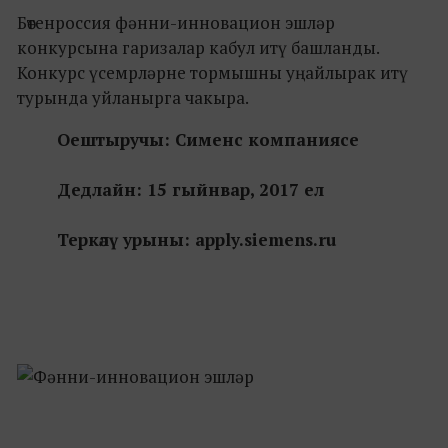
Бөтенроссия фәнни-инновацион эшләр
конкурсына гаризалар кабул итү башланды.
Конкурс үсемрләрне тормышны уңайлырак итү
турында уйланырга чакыра.
Оештыручы: Сименс компаниясе
Дедлайн: 15 гыйнвар, 2017 ел
Теркәлү урыны: apply.siemens.ru