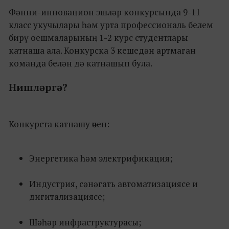
Фәнни-инновацион эшләр конкурсында 9-11
класс укучылары һәм урта профессиональ белем
бирү оешмаларының 1-2 курс студентлары
катнаша ала. Конкурска 3 кешедән артмаган
команда белән дә катнашып була.
Нишләргә?
Конкурста катнашу өчен:
Энергетика һәм электрификация;
Индустрия, сәнәгать автоматизациясе и
дигитализациясе;
Шәһәр инфраструктурасы;