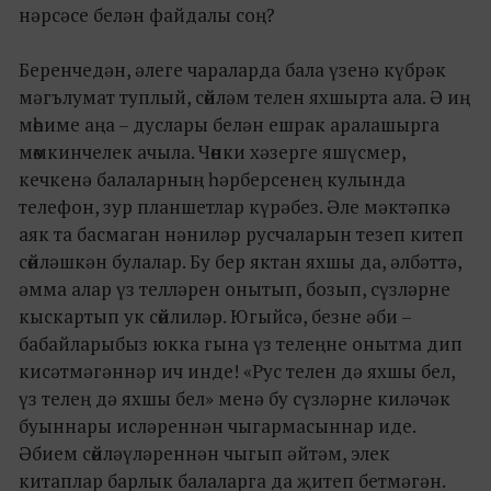
нәрсәсе белән файдалы соң?
Беренчедән, әлеге чараларда бала үзенә күбрәк
мәгълумат туплый, сөйләм телен яхшырта ала. Ә иң
мөһиме аңа – дуслары белән ешрак аралашырга
мөмкинчелек ачыла. Чөнки хәзерге яшүсмер,
кечкенә балаларның һәрберсенең кулында
телефон, зур планшетлар күрәбез. Әле мәктәпкә
аяк та басмаган нәниләр русчаларын тезеп китеп
сөйләшкән булалар. Бу бер яктан яхшы да, әлбәттә,
әмма алар үз телләрен онытып, бозып, сүзләрне
кыскартып ук сөйлиләр. Югыйсә, безне әби –
бабайларыбыз юкка гына үз телеңне онытма дип
кисәтмәгәннәр ич инде! «Рус телен дә яхшы бел,
үз телең дә яхшы бел» менә бу сүзләрне киләчәк
буыннары исләреннән чыгармасыннар иде.
Әбием сөйләүләреннән чыгып әйтәм, элек
китаплар барлык балаларга да җитеп бетмәгән.