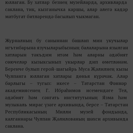
юллаган. Бу хатлар безнең музейларда, архивларда
саклана, тик, кызганычка каршы, алар әлегә кадәр
матбугат битләрендә басылып чыкмаган.
Журналның бу саныннан башлап мин укучылар
игътибарына язучыларыбызның балаларына язылган
хатларын тәкъдим итәм һәм аларны әдәбият
сөючеләр кызыксынып укырлар дип өметләнәм.
Беренче булып герой-шагыйрь Муса Җәлилнең кызы
Чулпанга юллаган хатлары дөнья күрәчәк. Алар
барлыгы – тугыз: икесе – Татарстан Фәннәр
академиясенең Г. Ибраһимов исемендәге Тел,
әдәбият һәм сәнгать институтының Язма һәм
музыкаль мирас үзәге архивында, берсе – Татарстан
Республикасының Милли музей фондында,
калганнары Чулпан Җәлилованың шәхси архивында
саклана.