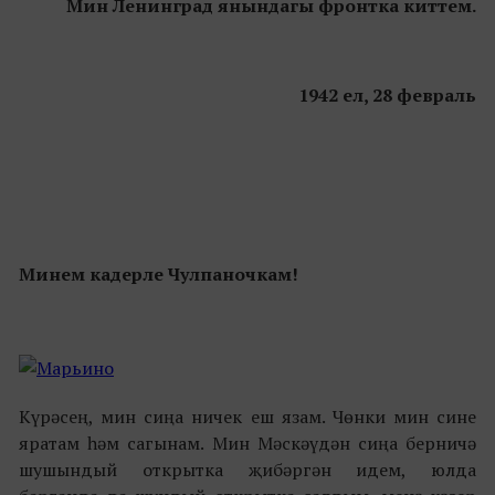
Мин Ленинград янындагы фронтка киттем.
1942 ел, 28 февраль
Минем кадерле Чулпаночкам!
Күрәсең, мин сиңа ничек еш язам. Чөнки мин сине
яратам һәм сагынам. Мин Мәскәүдән сиңа берничә
шушындый открытка җибәргән идем, юлда