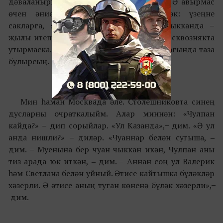
дәваланырга да инде авырмаска кирәк. Ә авырмас
өчен әниеңнең сүзен тыңларга кирәк: үзеңне
сакларга, яланаяк йөрмәскә, тышка чыкканда –
җылы итеп киенергә. Салкын су эчмәскә, сквознякта
утырмаска. Күп итеп ашарга. Ш0vc cул чагында таза
булырсың.
Мин һаман Москвада әле. Столешниковта синең
дусларны очраткалыйм. Алар миннән: «Чулпан
кайда?» – дип сорыйлар. «Ул Казанда», ̶ дим. «Ә ул
анда нишли?» – диләр. «Чуаннар белән сугыша, ‒
дим. – Муенына бер чуан чыккан икән, Чулпан аны
тиз арада юк иткән, ‒ дим. – Аннан соң ул Валерик
һәм Светлана белән уйный. Әтисе кайтышка бүләкләр
хәзерли. Ә әтисе аның туган көненә бүләк хәзерли», ̶
дим.