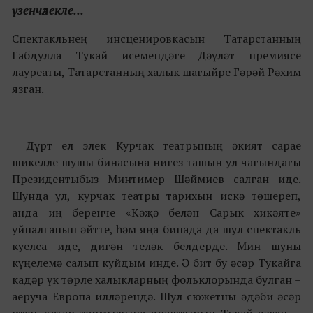
үзенчәлекле...
Спектакльнең инсценировкасын Татарстанның
Габдулла Тукай исемендәге Дәүләт премиясе
лауреаты, Татарстанның халык шагыйре Гәрәй Рәхим
язган.
‒
Дүрт ел элек Курчак театрының әкият сарае
шикелле шушы бинасына нигез ташын ул чагындагы
Президентыбыз Минтимер Шәймиев салган иде.
Шунда ул, курчак театры тарихын искә төшереп,
анда иң беренче «Кәҗә белән Сарык хикәяте»
уйналганын әйтте, һәм яңа бинада да шул спектакль
куелса иде, дигән теләк белдерде. Мин шуны
күңелемә салып куйдым инде. Ә бит бу әсәр Тукайга
кадәр үк төрле халыкларның фольклорында булган –
аеруча Европа илләрендә. Шул сюжетны әдәби әсәр