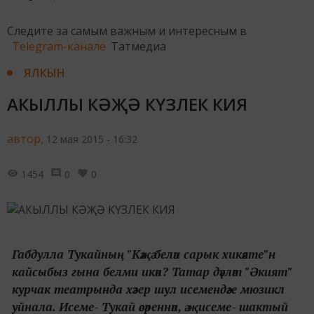
Следите за самым важным и интересным в
Telegram-канале
Татмедиа
ЯЛКЫН
АКЫЛЛЫ КӘҖӘ КҮЗЛЕК КИЯ
автор,
12 мая 2015 - 16:32
1454
0
0
Габдулла Тукайның "Кәҗә белән сарык хикәяте"н
кайсыбыз гына белми икән? Татар дәүләт "Әкият"
курчак театрында хәзер шул исемендәге мюзикл
уйнала. Исеме- Тукай әсәреннән, ә җисеме- шактый