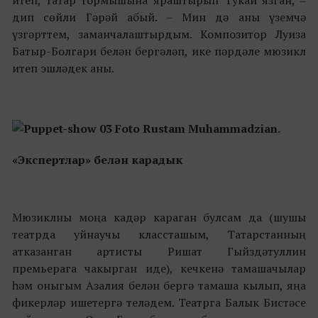
итеп, татар тормышына яраштырып Тукай язган, ‒
дип сөйли Гәрәй абый. – Мин дә аны үземчә
үзгәрттем, заманчалаштырдым. Композитор Луиза
Батыр-Болгари белән бергәләп, ике пәрдәле мюзикл
итеп эшләдек аны.
«Экспертлар»
белән карадык
Мюзиклны моңа кадәр караган булсам да (шушы
театрда уйнаучы классташым, Татарстанның
атказанган
артисты Ришат Гыйздәтуллин
премьерага чакырган иде), кечкенә тамашачылар
һәм оныгым Азалия белән бергә тамаша кылып, яңа
фикерләр ишетергә теләдем. Театрга Балык Бистәсе