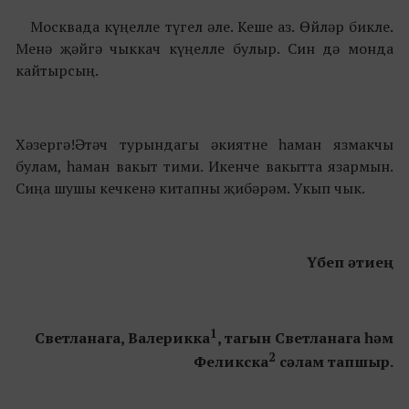
Москвада күңелле түгел әле. Кеше аз. Өйләр бикле.
Менә җәйгә чыккач күңелле булыр. Син дә монда
кайтырсың.
Хәзергә!Әтәч турындагы әкиятне һаман язмакчы
булам, һаман вакыт тими. Икенче вакытта язармын.
Сиңа шушы кечкенә китапны җибәрәм. Укып чык.
Үбеп әтиең
1
Светланага, Валерикка
, тагын Светланага һәм
2
Феликска
сәлам тапшыр.