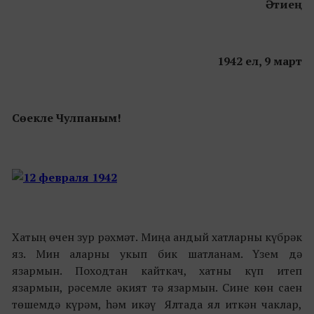
Әтиең
1942 ел, 9 март
Сөекле Чулпаным!
Хатың өчен зур рәхмәт. Миңа андый хатларны күбрәк
яз. Мин аларны укып бик шатланам. Үзем дә
язармын. Походтан кайткач, хатны күп итеп
язармын, рәсемле әкият тә язармын. Сине көн саен
төшемдә күрәм, һәм икәү Ялтада ял иткән чаклар,