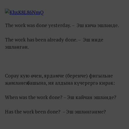
The work was done yesterday. – Эш кичә эшләнде.
The work has been already done. – Эш инде
эшләнгән.
Сорау кую өчен, ярдәмче (беренче) фигыльне
җөмләнең башына, ия алдына күчерергә кирәк:
When was the work done? – Эш кайчан эшләнде?
Has the work been done? – Эш эшләнгәнме?