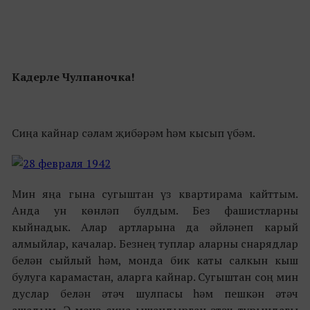
Кадерле Чулпаночка!
Сиңа кайнар сәлам җибәрәм һәм кысып үбәм.
Мин яңа гына сугыштан үз квартирама кайттым.
Анда ун көнләп булдым. Без фашистларны
кыйнадык. Алар артларына да әйләнеп карый
алмыйлар, качалар. Безнең туплар аларны снарядлар
белән сыйлый һәм, монда бик каты салкын кыш
булуга карамастан, аларга кайнар. Сугыштан соң мин
дуслар белән әтәч шулпасы һәм пешкән әтәч
ашадым. Ә менә сиңа ышандырган әтәч турындагы