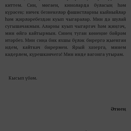
киттем. Син, мөгаен, киноларда буласың һәм
күрәсең: ничек безнекеләр фашистларны кыйныйлар
һәм җирләребездән куып чыгаралар. Мин дә шулай
сугышачакмын. Аларны куып чыгаргач һәм җиңгәч,
мин өйгә кайтырмын. Синең туган көнеңне бәйрәм
итәрбез. Мин сиңа бик яхшы бүләк бирергә җыенган
идем, кайткач бирермен. Ярый хәзергә, минем
кадерлем, күрешкәнчегә! Мин инде вагонга утырам.
Кысып үбәм.
Әтиең