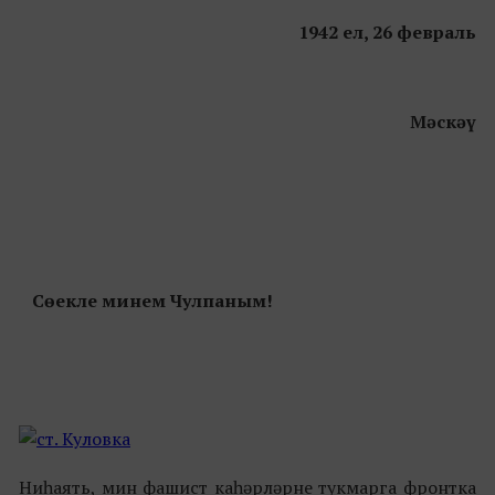
1942 ел, 26 февраль
Мәскәү
Сөекле минем Чулпаным!
Ниһаять, мин фашист каһәрләрне тукмарга фронтка