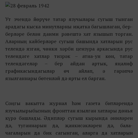
Ут эчендә йөрүче татар язучылары сугыш тынган
арадагы кыска минутларны иҗатка багышлаган, бер-
берләре белән даими рәвештә хат язышып торган.
Аларның кайберләре сугыш башында хатларын рус
телендә язган, чөнки хәрби цензура аркасында рус
телендәге хатлар тизрәк – атна-ун көн, татар
телендәгеләр – бер айдан артык, яңалиф
графикасындагылар өч айлап, ә гарәпчә
язылганнары бөтенләй дә ярты ел барган.
Соңгы вакытта журнал һәм газета битләрендә
язучылырыбызның фронттан язылган хатлары дөнья
күрә башлады. Әдипләр сугыш кырында әниләрен
дә, туганнарын да, җанкисәкләрен дә, бала-
чагаларын да бик сагынган, аларга да хатларын