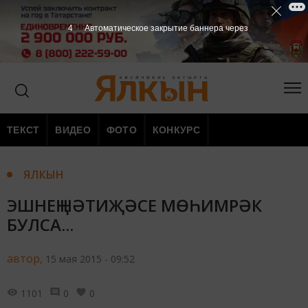
3
Автоматическое закрытие баннера через
ТЕКСТ
ВИДЕО
ФОТО
КОНКУРС
ЯЛКЫН
ЭШНЕҢ НӘТИҖӘСЕ МӨҺИМРӘК
БУЛСА...
автор,
15 мая 2015 - 09:52
1101
0
0