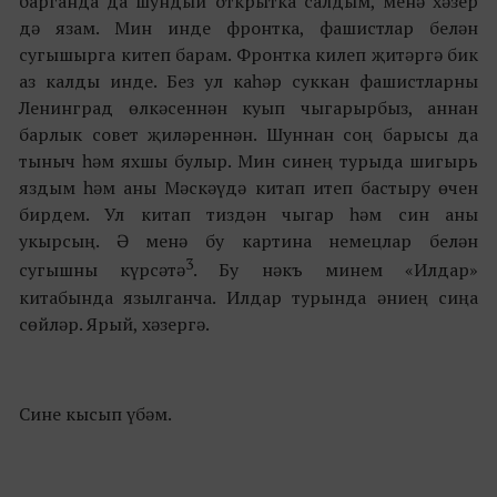
барганда да шундый открытка салдым, менә хәзер
дә язам. Мин инде фронтка, фашистлар белән
сугышырга китеп барам. Фронтка килеп җитәргә бик
аз калды инде. Без ул каһәр суккан фашистларны
Ленинград өлкәсеннән куып чыгарырбыз, аннан
барлык совет җиләреннән. Шуннан соң барысы да
тыныч һәм яхшы булыр. Мин синең турыда шигырь
яздым һәм аны Мәскәүдә китап итеп бастыру өчен
бирдем. Ул китап тиздән чыгар һәм син аны
укырсың. Ә менә бу картина немецлар белән
3
сугышны күрсәтә
. Бу нәкъ минем «Илдар»
китабында язылганча. Илдар турында әниең сиңа
сөйләр. Ярый, хәзергә.
Сине кысып үбәм.