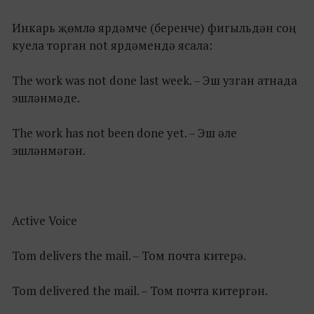
Инкарь җөмлә ярдәмче (беренче) фигыльдән соң
куела торган not ярдәмендә ясала:
The work was not done last week. – Эш узган атнада
эшләнмәде.
The work has not been done yet. – Эш әле
эшләнмәгән.
Active Voice
Tom delivers the mail. – Том почта китерә.
Tom delivered the mail. – Том почта китергән.