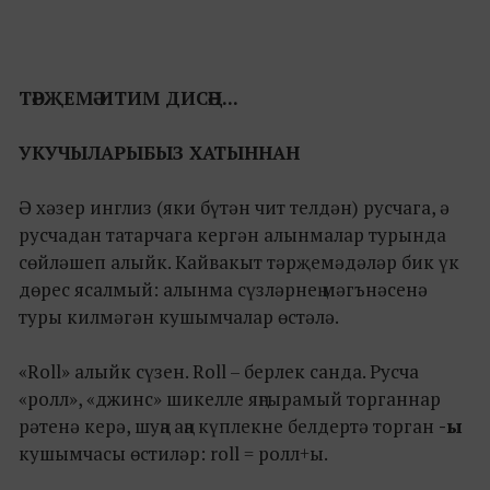
ТӘРҖЕМӘ ИТИМ ДИСӘҢ...
УКУЧЫЛАРЫБЫЗ ХАТЫННАН
Ә хәзер инглиз (яки бүтән чит телдән) русчага, ә
русчадан татарчага кергән алынмалар турында
сөйләшеп алыйк. Кайвакыт тәрҗемәдәләр бик үк
дөрес ясалмый: алынма сүзләрнең мәгънәсенә
туры килмәгән кушымчалар өстәлә.
«Roll» алыйк сүзен. Roll – берлек санда. Русча
«ролл», «джинс» шикелле яңгырамый торганнар
рәтенә керә, шуңа аңа күплекне белдертә торган
-ы
кушымчасы өстиләр: roll = ролл+ы.