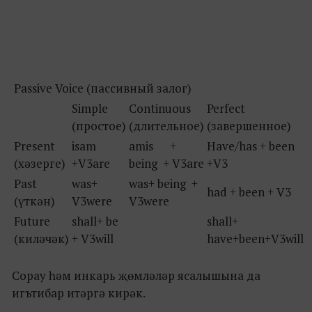
Passive Voice (пассивный залог)
Simple
Continuous
Perfect
(простое)
(длительное)
(завершенное)
Present
isam
amis +
Have/has + been
(хәзерге)
+V3are
being + V3are
+V3
Past
was+
was+ being +
had + been + V3
(үткән)
V3were
V3were
Future
shall+ be
shall+
(киләчәк)
+ V3will
have+been+V3will
Сорау һәм инкарь җөмләләр ясалышына да
игътибар итәргә кирәк.