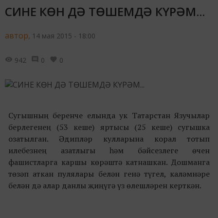
СИНЕ КӨН ДӘ ТӨШЕМДӘ КҮРӘМ...
автор,
14 мая 2015 - 18:00
942
0
0
Сугышның беренче елында ук Татарстан Язучылар
берлегенең (53 кеше) яртысы (25 кеше) сугышка
озатылган. Әдипләр кулларына корал тотып
илебезнең азатлыгы һәм бәйсезлеге өчен
фашистларга каршы көрәштә катнашкан. Дошманга
төзәп аткан пулялары белән генә түгел, каләмнәре
белән дә алар данлы җиңүгә үз өлешләрен керткән.