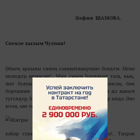
Әлфия ШАМОВА.
Сөекле кызым Чулпан!
Әбиең аркылы синең сәламәтләнүеңне белдем. Менә
молодец ичмасам!.. Мин синең һәрвакыт таза, нык,
шат булуыңны телим. Син авырый башласаң, бик
борчылам мин. Һаман авырып тору үзеңә дә җиңел
түгелдер. Мескенем, интегеп беткәнсеңдер инде. Әле
ютәл, әле температура,
каһәр суккан чуан килеп чыга, җитмәсә!.. Тизрәк