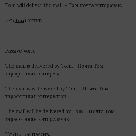
Tom will deliver the mail. – Том почта китерәчәк.
Ия (
) актив.
Том
Passive Voice
The mail is delivered by Tom. – Почта Том
тарафыннан китерелә.
The mail was delivered by Tom. – Почта Том
тарафыннан китерелгән.
The mail will be delivered by Tom. – Почта Том
тарафыннан китереләчәк.
Ия (
) пассив.
Почта