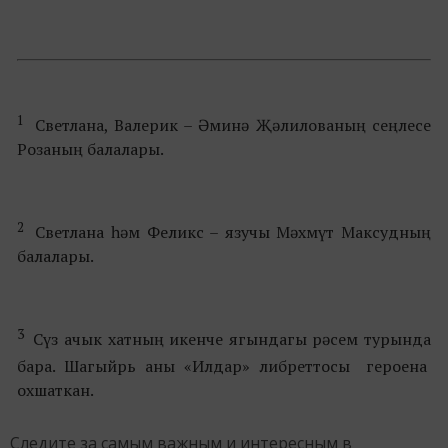
1
Светлана, Валерик – Әминә Җәлилованың сеңлесе
Розаның балалары.
2
Светлана һәм Феликс – язучы Мәхмүт Максудның
балалары.
3
Сүз ачык хатның икенче ягындагы рәсем турында
бара. Шагыйрь аны «Илдар» либреттосы
героена
охшаткан.
Следите за самым важным и интересным в