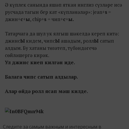
Ә күплек санында яшәп яткан инглиз сүзләре исә
русчада тагын бер кат «күпләнәләр»: jean+
s
=
джин+
с
+
ы
, chip+
s
= чип+
с
+
ы.
Татарчага да шул ук ялгыш шәкелдә кереп китә:
джинс
Ы
кидем, чипс
Ы
ашадым, ролл
Ы
сатып
алдым. Бу хатаны төзәтеп, түбәндәгечә
сөйләшергә кирәк.
Ул джинс киеп килгән иде.
Балага чипс сатып алдылар.
Алар өйдә ролл ясап мәш килде.
Следите за самым важным и интересным в