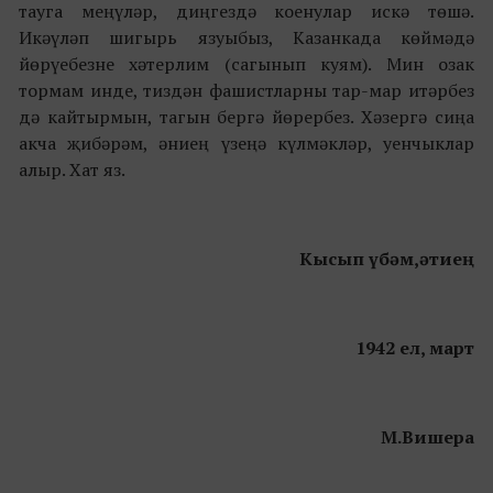
тауга меңүләр, диңгездә коенулар искә төшә.
Икәүләп шигырь язуыбыз, Казанкада көймәдә
йөрүебезне хәтерлим (сагынып куям). Мин озак
тормам инде, тиздән фашистларны тар-мар итәрбез
дә кайтырмын, тагын бергә йөрербез. Хәзергә сиңа
акча җибәрәм, әниең үзеңә күлмәкләр, уенчыклар
алыр. Хат яз.
Кысып үбәм,ә
тиең
1942 ел, март
М.Вишера