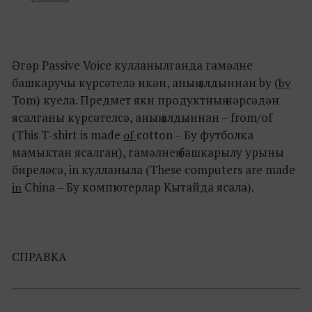
Әгәр Passive Voice кулланылганда гамәлне
башкаручы күрсәтелә икән, аның алдыннан by (
by
Tom) куела. Предмет яки продуктның нәрсәдән
ясалганы күрсәтелсә, аның алдыннан – from/of
(This T-shirt is made
cotton – Бу футболка
of
мамыктан ясалган), гамәлнең башкарылу урыны
биреләсә, in кулланыла (These computers are made
China – Бу компютерлар Кытайда ясала).
in
СПРАВКА