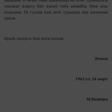
хикәяне язарга һич вакыт таба алмыйм. Мин аны
язармын. Ул сугыш һәм әтәч турында бик кызыклы
хикәя.
Ярый, хәзергә. Бик каты кочам.
Әтиең
1942 ел, 24 март
М.Вишера