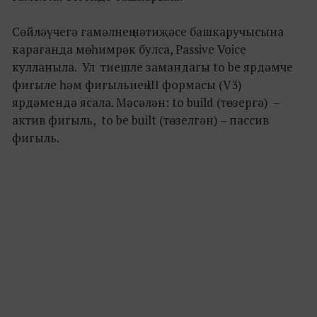
Сөйләүчегә гамәлнең нәтиҗәсе башкаручысына
караганда мөһимрәк булса, Passive Voice
кулланыла. Ул тиешле замандагы to be ярдәмче
фигыле һәм фигыльнең III формасы (V3)
ярдәмендә ясала. Мәсәлән: to build (төзергә) –
актив фигыль, to be built (төзелгән) – пассив
фигыль.