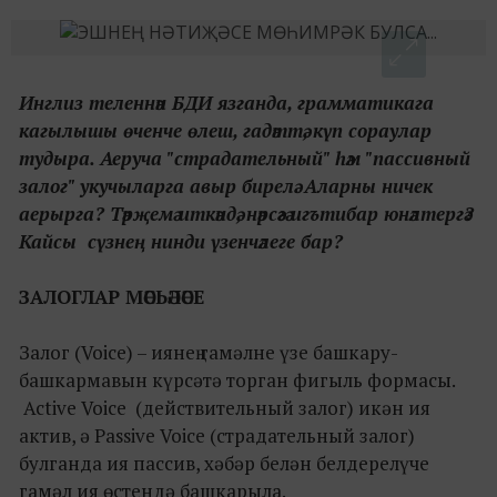
Инглиз теленнән БДИ язганда, грамматикага
кагылышы өченче өлеш, гадәттә, күп сораулар
тудыра. Аеруча "страдательный" һәм "пассивный
залог" укучыларга авыр бирелә. Аларны ничек
аерырга? Тәрҗемә иткәндә, нәрсәгә игътибар юнәлтергә?
Кайсы сүзнең нинди үзенчәлеге бар?
ЗАЛОГЛАР МӘСЬӘЛӘСЕ
Залог (Voice) – иянең гамәлне үзе башкару-
башкармавын күрсәтә торган фигыль формасы.
Active Voice (действительный залог) икән ия
актив, ә Passive Voice (страдательный залог)
булганда ия пассив, хәбәр белән белдерелүче
гамәл ия өстендә башкарыла.