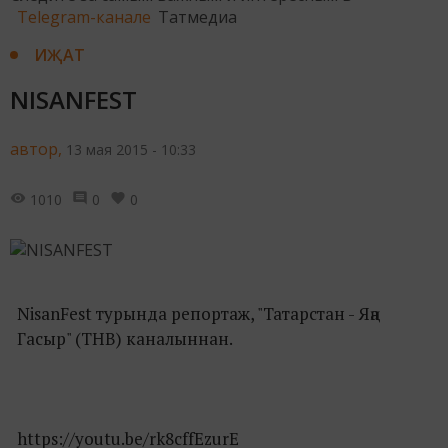
Telegram-канале
Татмедиа
ИҖАТ
NISANFEST
автор,
13 мая 2015 - 10:33
1010
0
0
NisanFest турында репортаж, "Татарстан - Яңа
Гасыр" (ТНВ) каналыннан.
https://youtu.be/rk8cffEzurE