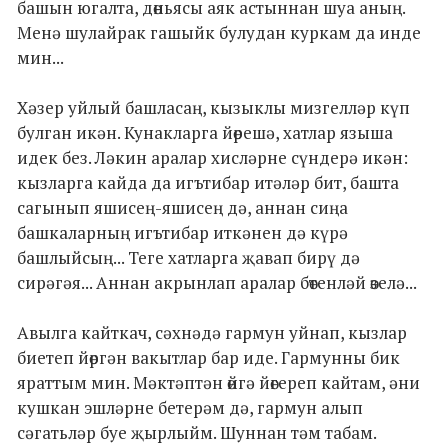
башын югалта, дөньясы аяк астыннан шуа аның.
Менә шулайрак гашыйк булудан куркам да инде
мин...
Хәзер уйлый башласаң, кызыклы мизгелләр күп
булган икән. Кунакларга йөрешә, хатлар языша
идек без. Ләкин аралар хисләрне сүндерә икән:
кызларга кайда да игътибар итәләр бит, башта
сагынып яшисең-яшисең дә, аннан сиңа
башкаларның игътибар иткәнен дә күрә
башлыйсың... Теге хатларга җавап бирү дә
сирәгәя... Аннан акрынлап аралар бөтенләй өзелә...
Авылга кайткач, сәхнәдә гармун уйнап, кызлар
биетеп йөргән вакытлар бар иде. Гармунны бик
яраттым мин. Мәктәптән өйгә йөгереп кайтам, әни
кушкан эшләрне бетерәм дә, гармун алып
сәгатьләр буе җырлыйм. Шуннан тәм табам.