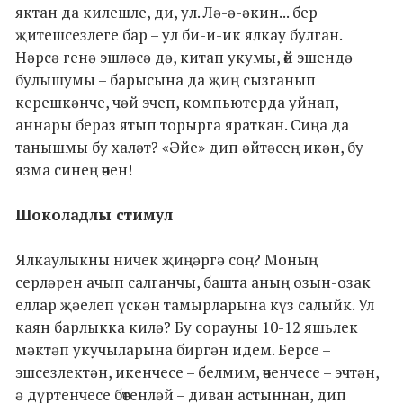
яктан да килешле, ди, ул. Лә-ә-әкин... бер
җитешсезлеге бар – ул би-и-ик ялкау булган.
Нәрсә генә эшләсә дә, китап укумы, өй эшендә
булышумы – барысына да җиң сызганып
керешкәнче, чәй эчеп, компьютерда уйнап,
аннары бераз ятып торырга яраткан. Сиңа да
танышмы бу халәт? «Әйе» дип әйтәсең икән, бу
язма синең өчен!
Шоколадлы стимул
Ялкаулыкны ничек җиңәргә соң? Моның
серләрен ачып салганчы, башта аның озын-озак
еллар җәелеп үскән тамырларына күз салыйк. Ул
каян барлыкка килә? Бу сорауны 10-12 яшьлек
мәктәп укучыларына биргән идем. Берсе –
эшсезлектән, икенчесе – белмим, өченчесе – эчтән,
ә дүртенчесе бөтенләй – диван астыннан, дип