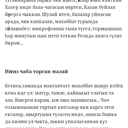
Хәзер инде бала-чагасын ияртеп, Казан буйлап
йөрергә чыккан. Шулай итеп, балалар уйнаган
арада, чия капкалап, мәхәббәт турында
сөйләшәбез: микрофонны гына түгел, тормышның
һәр минутын нык итеп тоткан Резидә апага сүзне
бирәм...
Иң тиз чаба торган малай
Безнең заманда мәктәптәге мәхәббәт шаяру кебек
кенә иде ул: матур, тәмле, кайвакыт елатып та
ала. Яшерен караш, ым аша аңлашасың... Чәч
толымныңнан тартып китсәләр яки карга этеп
ексалар, авыртуына түзәсең инде, анысы башка
да килми ул чакта, ләкин үпкәләгәннән күз