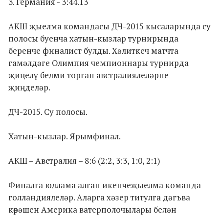
3. Германия - 3:44.13
АКШ җыелма командасы ДЧ-2015 кысаларында су
полосы буенча хатын-кызлар турнирында
беренче финалист булды. Хәлиткеч матчта
гамәлдәге Олимпия чемпионнары турнирда
җиңелү белми торган австралиялеләрне
җиңделәр.
ДЧ-2015. Су полосы.
Хатын-кызлар. Ярымфинал.
АКШ – Австралия – 8:6 (2:2, 3:3, 1:0, 2:1)
Финалга юллама алган икенчеҗыелма команда –
голландиялеләр. Аларга хәзер титулга дәгъва
көрәшен Америка ватерполочылары белән