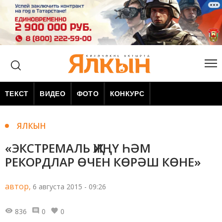
ТЕКСТ
ВИДЕО
ФОТО
КОНКУРС
ЯЛКЫН
«ЭКСТРЕМАЛЬ ҖИҢҮ ҺӘМ
РЕКОРДЛАР ӨЧЕН КӨРӘШ КӨНЕ»
автор,
6 августа 2015 - 09:26
836
0
0