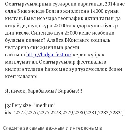
Оештыручыларның сүзләренә караганда, 2014 нче
елда 3 көн эчендә Болгар җирлегенә 14000 кунак
килгән. Быел исә чара географик яктан тагын да
киңәйде, шуңа күрә 25000гә кадәр кунак булыр
дип көтелә. Синең дә шул 25000 кеше исәбендә
буласың киләме? Алайса ВКонтакте социаль
челтәренә яки җыенның рәсми
сайтына
http://bulgarfest.ru/
кереп күбрәк
мәгълүмат ал. Оештыручылар фестивальгә
килергә теләгән һәркемне зур түземсезлек белән
көтеп калалар!
Я, ничек, барабызмы? Барабыз!!!
[gallery size="medium"
ids="2275,2276,2277,2278,2279,2280,2281,2282,2283"]
Следите за самым важным и интересным в