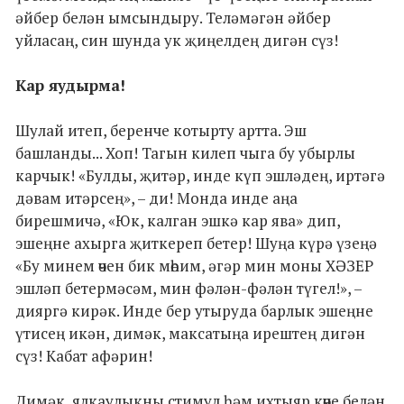
әйбер белән ымсындыру. Теләмәгән әйбер
уйласаң, син шунда ук җиңелдең дигән сүз!
Кар яудырма!
Шулай итеп, беренче котырту артта. Эш
башланды... Хоп! Тагын килеп чыга бу убырлы
карчык! «Булды, җитәр, инде күп эшләдең, иртәгә
дәвам итәрсең», – ди! Монда инде аңа
бирешмичә, «Юк, калган эшкә кар ява» дип,
эшеңне ахырга җиткереп бетер! Шуңа күрә үзеңә
«Бу минем өчен бик мөһим, әгәр мин моны ХӘЗЕР
эшләп бетермәсәм, мин фәлән-фәлән түгел!», –
дияргә кирәк. Инде бер утыруда барлык эшеңне
үтисең икән, димәк, максатыңа ирештең дигән
сүз! Кабат афәрин!
Димәк, ялкаулыкны стимул һәм ихтыяр көче белән