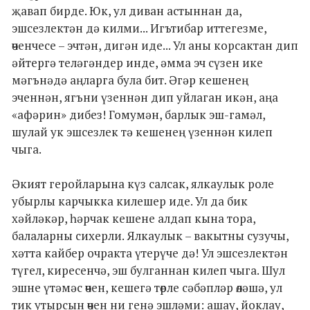
җавап бирде. Юк, ул диван астыннан да,
эшсезлектән дә килми... Игътибар иттегезме,
өченчесе – эчтән, дигән иде... Ул аны корсактан дип
әйтергә теләгәндер инде, әмма эч сүзен ике
мәгънәдә аңларга була бит. Әгәр кешенең
эченнән, ягъни үзеннән дип уйлаган икән, аңа
«афәрин» дибез! Гомумән, барлык эш-гамәл,
шулай ук эшсезлек тә кешенең үзеннән килеп
чыга.
Әкият геройларына күз салсак, ялкаулык роле
убырлы карчыкка килешер иде. Ул да бик
хәйләкәр, һәрчак кешене алдап кына тора,
балаларны сихерли. Ялкаулык – вакытны сузучы,
хәтта кайбер очракта үтерүче дә! Ул эшсезлектән
түгел, киресенчә, эш булганнан килеп чыга. Шул
эшне үтәмәс өчен, кешегә төрле сәбәпләр өләшә, ул
тик утырсын өчен ни генә эшләми: ашау, йоклау,