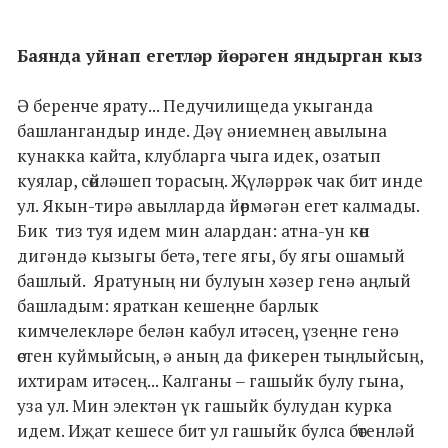
Баянда уйнап егетләр йөрәген яндырган кыз
Ә беренче ярату... Педучилищеда укыганда
башлангандыр инде. Дәү әниемнең авылына
кунакка кайта, клубларга чыга идек, озатып
куялар, сөйләшеп торасың. Җүләррәк чак бит инде
ул. Якын-тирә авылларда йөрмәгән егет калмады.
Бик тиз туя идем мин алардан: атна-ун көн
дигәндә кызыгы бетә, теге ягы, бу ягы ошамый
башлый. Яратуның ни булуын хәзер генә аңлый
башладым: яраткан кешеңне барлык
кимчелекләре белән кабул итәсең, үзеңне генә
өстен куймыйсың, ә аның да фикерен тыңлыйсың,
ихтирам итәсең... Калганы ‒ гашыйк булу гына,
уза ул. Мин электән үк гашыйк булудан курка
идем. Иҗат кешесе бит ул гашыйк булса бөтенләй