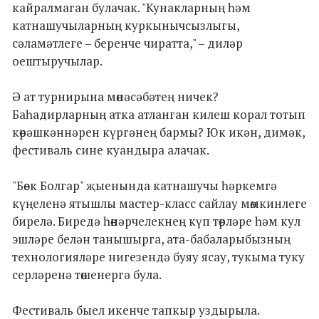
кайралмаган булачак. "Кунакларның һәм
катнашучыларның куркынычсызлыгы,
сәламәтлеге – беренче чиратта," – диләр
оештыручылар.
Ә ат турнирына мөнәсәбәтең ничек?
Баһадирларның атка атланган килеш корал тотып
көрәшкәннәрен күргәнең бармы? Юк икән, димәк,
фестиваль сине куандыра алачак.
"Бөек Болгар" җыенында катнашучы һәркемгә
күңеленә ятышлы мастер-класс сайлау мөмкинлеге
бирелә. Биредә һөнәрчелекнең күп төрләре һәм кул
эшләре белән танышырга, ата-бабаларыбызның
технологияләре нигезендә буяу ясау, тукыма туку
серләренә төшенергә була.
Фестиваль быел икенче тапкыр уздырыла.