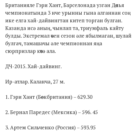
Британияле Гэри Хант, Барселонада узган Дөнья
чемпионатында 3 нче урынны гына алганнан соң
ике елга хай-дайвингтан китеп торган булган.
Казанда исә аның, чынлап та, триумфаль кайту
булды. Экстремал өчен сезон әле ябылмаган, шулай
булгач, тамашачы әле чемпионнан яңа
сюрпризлар көтә ала.
ДЧ-2015. Хай-дайвинг.
Ир-атлар. Каланча, 27 м.
1. Гэри Хант (Бөекбритания) – 629.30
2. Бернал Паредес (Мексика) – 596. 45
3. Артем Сильченко (Россия) – 593.95