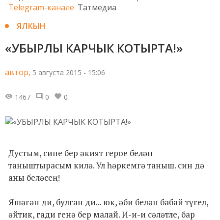
Telegram-канале
Татмедиа
ЯЛКЫН
«УБЫРЛЫ КАРЧЫК КОТЫРТА!»
автор,
5 августа 2015 - 15:06
1467
0
0
Дустым, сине бер әкият герое белән
таныштырасым килә. Ул һәркемгә таныш. син дә
аны беләсең!
Яшәгән ди, булган ди... юк, әби белән бабай түгел,
әйтик, гади генә бер малай. И-и-и сәләтле, бар