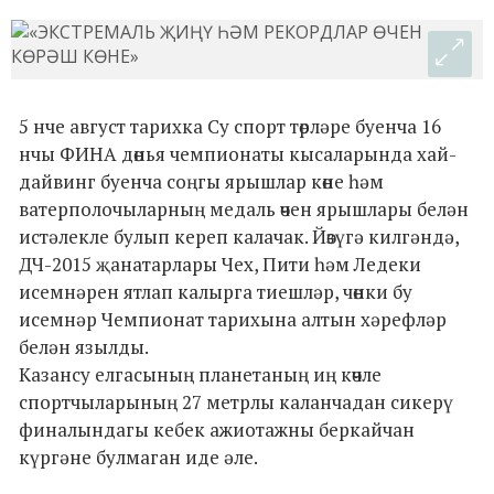
5 нче август тарихка Су спорт төрләре буенча 16
нчы ФИНА дөнья чемпионаты кысаларында хай-
дайвинг буенча соңгы ярышлар көне һәм
ватерполочыларның медаль өчен ярышлары белән
истәлекле булып кереп калачак. Йөзүгә килгәндә,
ДЧ-2015 җанатарлары Чех, Пити һәм Ледеки
исемнәрен ятлап калырга тиешләр, чөнки бу
исемнәр Чемпионат тарихына алтын хәрефләр
белән язылды.
Казансу елгасының планетаның иң көчле
спортчыларының 27 метрлы каланчадан сикерү
финалындагы кебек ажиотажны беркайчан
күргәне булмаган иде әле.