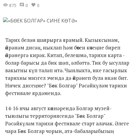
875
0
0
Тарих белән шаярырга ярамый. Кызыксынам,
өйрәнәм дисәң, ныклап һәм бөтен көчеңне биреп
өйрәнергә кирәк. Китап, белешмә, тарихи карта -
болар барысы да бик шәп, әлбәттә. Тик бу ысуллар
вакытны күп таләп итә. Чынлыкта, ике гасырлык
тарихны мизгел эчендә дә өйрәнеп була икән бит.
Ничек дисеңме? "Бөек Болгар" Рәсәйкүләм тарихи
фестивале ярдәмендә.
14-16 нчы август көннәрендә Болгар музей-
тыюлыгы территориясендә "Бөек Болгар"
Рәсәйкүләм тарихи фестивале старт алачак. Әлеге
чара Бөек Болгар чорын, ата-бабаларыбызың