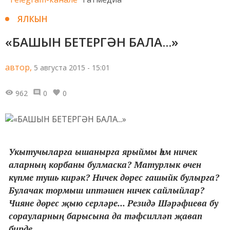
ЯЛКЫН
«БАШЫН БЕТЕРГӘН БАЛА...»
автор,
5 августа 2015 - 15:01
962
0
0
Укытучыларга ышанырга ярыймы һәм ничек
аларның корбаны булмаска? Матурлык өчен
күпме тушь кирәк? Ничек дөрес гашыйк булырга?
Булачак тормыш иптәшен ничек сайлыйлар?
Чияне дөрес җыю серләре... Резидә Шәрәфиева бу
сорауларның барысына да тәфсилләп җавап
бирде...