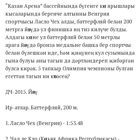
“Казан Арена” бассейнында бүгенге көн ярышлары
кысаларында беренче алтынны Венгрия
спортчысы Ласло Чех алды, баттерфляй белән 200
метрга йөзүдә ул финишка иң тиз килүче булды.
Алдагы көнне ул баттерфляй белән 50 метрлы
арага йөзүдә бронза медальне башка бер спортчы
белән бүлешкән иде, һәм җиңүнең кул сузымында
гына булуы аны тагын да дәртләндереп җибәргән
булса кирәк. 5 тапкыр Олимпия чемпионы булган
егеттән тагын ни көтәсең?
ДЧ-2015. Йөзү
Ир-атлар. Баттерфляй, 200 м.
1. Ласло Чех (Венгрия) - 1:53.48
2. Чад ле Кло (Көньяк Африка Республикасы) -