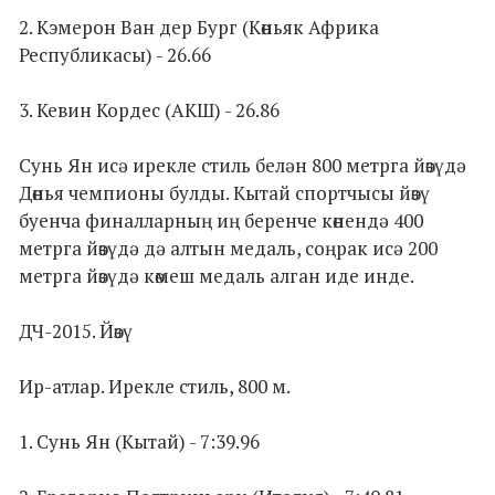
2. Кэмерон Ван дер Бург (Көньяк Африка
Республикасы) - 26.66
3. Кевин Кордес (АКШ) - 26.86
Сунь Ян исә ирекле стиль белән 800 метрга йөзүдә
Дөнья чемпионы булды. Кытай спортчысы йөзү
буенча финалларның иң беренче көнендә 400
метрга йөзүдә дә алтын медаль, соңрак исә 200
метрга йөзүдә көмеш медаль алган иде инде.
ДЧ-2015. Йөзү
Ир-атлар. Ирекле стиль, 800 м.
1. Сунь Ян (Кытай) - 7:39.96