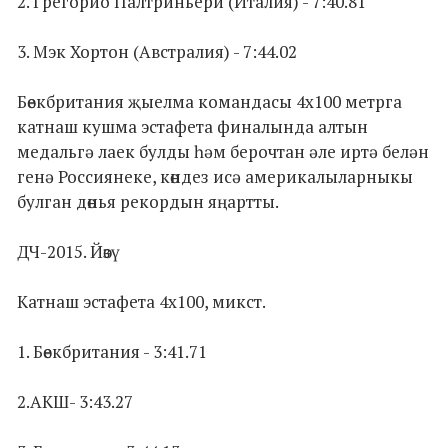
2. Грегорио Палтриньери (Италия) - 7:40.81
3. Мэк Хортон (Австралия) - 7:44.02
Бөекбритания җыелма командасы 4х100 метрга
катнаш кушма эстафета финалында алтын
медальгә лаек булды һәм берочтан әле иртә белән
генә Россиянеке, көндез исә америкалыларныкы
булган дөнья рекордын яңартты.
ДЧ-2015. Йөзү
Катнаш эстафета 4х100, микст.
1. Бөекбритания - 3:41.71
2.АКШ- 3:43.27