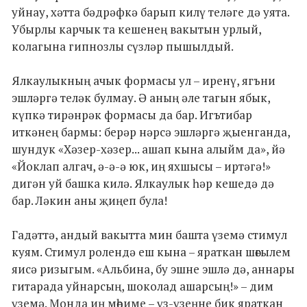
уйнау, хәтта бәдрәфкә барып килү теләге дә уята.
Убырлы карчык та кешенең вакытын урлый,
колагына гипнозлы сүзләр пышылдый.
Ялкаулыкның ачык формасы ул – иренү, ягъни
эшләргә теләк булмау. Ә аның әле тагын ябык,
күпкә тирәнрәк формасы да бар. Игътибар
иткәнең бармы: берәр нәрсә эшләргә җыенганда,
шундук «Хәзер-хәзер... ашап кына алыйм да», йә
«Йоклап алгач, ә-ә-ә юк, иң яхшысы – иртәгә!»
дигән уй башка килә. Ялкаулык һәр кешедә дә
бар. Ләкин аны җиңеп була!
Гадәттә, андый вакытта мин башта үземә стимул
куям. Стимул ролендә еш кына – яраткан шөгылем
яисә ризыгым. «Альбина, бу эшне эшлә дә, аннары
гитарада уйнарсың, шоколад ашарсың!» – дим
үземә. Монда иң мөһиме – үз-үзеңне бик яраткан