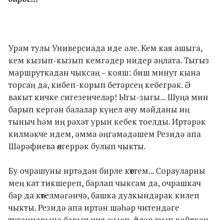
Урам тулы Универсиада иде әле. Кем кая ашыга,
кем кызып-кызып кемгәдер нидер аңлата. Тыгыз
маршруткадан чыксаң – кояш: биш минут кына
торсаң да, кибеп-корып бетәрсең кебегрәк. Ә
вакыт кичке сигезенчеләр! Ыгы-зыгы... Шуңа мин
барып кергән балалар күңел ачу мәйданы иң
тыныч һәм иң рәхәт урын кебек тоелды. Иртәрәк
килмәкче идем, әмма әңгәмәдәшем Резидә апа
Шәрәфиева өлгеррәк булып чыкты.
Бу очрашуны иртәдән бирле көттем... Сорауларны
мең кат тикшереп, барлап чыксам да, очрашкач
бар да көтелмәгәнчә, башка дулкындарак килеп
чыкты. Резидә апа иртән шәһәр читендәге
туганнарына барып чия җыеп, өйләр юып кайткан.