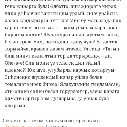
генә җиңәргә була! Әлбәттә, аны җиңәргә кирәк,
чөнки ул һәрчак вакытыңны урлый, сине уңайсыз
хәлдә калдырырга омтыла! Мин бу мәсьәләдә бик
саран кеше, чөнки вакытымны убырлы карчыкка
бирәсем килми! Шуңа күрә син дә, дустым, аның
белән көрәш. Һәм, нәтиҗәдә, җиңү яула! Ул да тик
тормыйча, көрәшен дәвам итәчәк. Ул сиңа: «Тагын
биш минут кына ятып тор да торырсың», – ди.
Әһә-ә-ә! Син моны үз теләгең дип уйлый
идеңме?! Юк шул, ул убырлы карчык котыртуы!
Зиһенеңне шушындый начар уйлар белән
томаларга ирек бирмә! Ялакулыкны тыңламасаң,
әти-әниең синең белән горурланыр, үзеңә карата
хөрмәтең артыр һәм дусларыңа да үрнәк була
алырсың!
Следите за самым важным и интересным в
Telegram-канале
Татмедиа