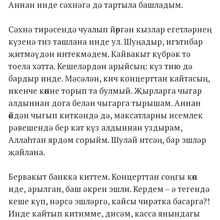
Аннан инде сәхнәгә дә тартыла башладым.
Сәхнә тирәсендә чуалып йөргән кызлар егетләрнең
күзенә тиз ташлана инде ул. Шуңадыр, игътибар
җитмәүдән интекмәдем. Кайвакыт күбрәк тә
тоела хәтта. Кешеләрдән арыйсың: күз тию дә
бардыр инде. Мәсәлән, кич концерттан кайтасың,
икенче көнне торып та булмый. Җырларга чыгар
алдыннан дога белән чыгарга тырышам. Аннан
өйдән чыгып киткәндә дә, максатларны исемлек
рәвешендә бер кат күз алдыннан уздырам,
Аллаһтан ярдәм сорыйм. Шулай итсәң, бар эшләр
җайлана.
Бервакыт банкка киттем. Концерттан соңгы көн
иде, арылган, баш әкрен эшли. Кердем – ә тегендә
кеше күп, нәрсә эшләргә, кайсы чиратка басарга?!
Инде кайтып китимме, дисәм, касса янындагы