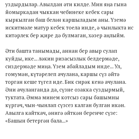
уздырдылар. Авылдан әти килде. Мин яңа гына
йомыркадан чыккан чебинеке кебек сары
кыркылган баш белән каршыладым аны. Үземә
искитмәле матур кебек тоела инде, ә чынлыкта ис
китәрлек бер җире дә булмаган, хәзер аңлыйм.
Әти башта танымады, аннан бер авыр сулап
куйды, ике... ләкин ризасызлык белдермәде,
сиздермәде миңа. Үзем абайладым инде... Ул,
гомумән, күтәрелеп ачулана, каршы сүз әйтә
торган кеше түгел иде. Бик сирәк кенә ачулана.
Әни ачуланганда да, сүзне озакка суздырмый,
туктата. Әмма минем котсыз сары башымны
күргәч, чын-чынлап сүзсез калган булган икән.
Авылга кайткач, әнигә әйткән беренче сүзе:
«Башын бетергән бала...»