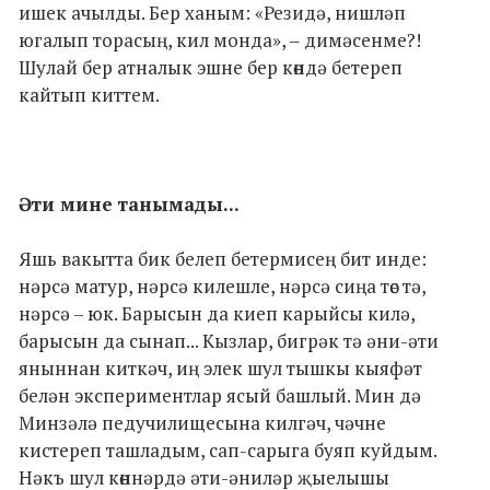
ишек ачылды. Бер ханым: «Резидә, нишләп
югалып торасың, кил монда», ‒ димәсенме?!
Шулай бер атналык эшне бер көндә бетереп
кайтып киттем.
Әти мине танымады...
Яшь вакытта бик белеп бетермисең бит инде:
нәрсә матур, нәрсә килешле, нәрсә сиңа төс тә,
нәрсә – юк. Барысын да киеп карыйсы килә,
барысын да сынап... Кызлар, бигрәк тә әни-әти
яныннан киткәч, иң элек шул тышкы кыяфәт
белән экспериментлар ясый башлый. Мин дә
Минзәлә педучилищесына килгәч, чәчне
кистереп ташладым, сап-сарыга буяп куйдым.
Нәкъ шул көннәрдә әти-әниләр җыелышы