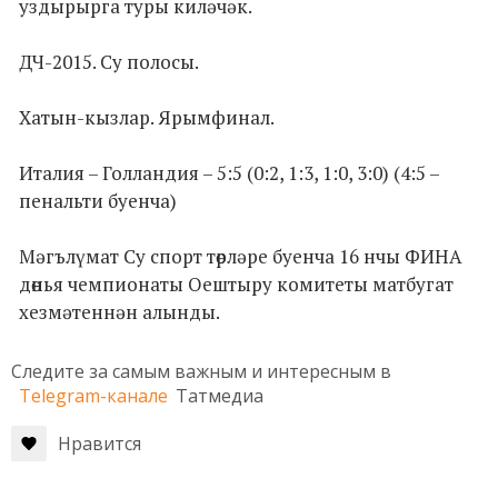
уздырырга туры киләчәк.
ДЧ-2015. Су полосы.
Хатын-кызлар. Ярымфинал.
Италия – Голландия – 5:5 (0:2, 1:3, 1:0, 3:0) (4:5 –
пенальти буенча)
Мәгълүмат Су спорт төрләре буенча 16 нчы ФИНА
дөнья чемпионаты Оештыру комитеты матбугат
хезмәтеннән алынды.
Следите за самым важным и интересным в
Telegram-канале
Татмедиа
Нравится