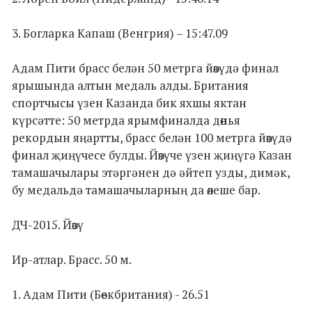
3. Богларка Капаш (Венгрия) – 15:47.09
Адам Пити брасс белән 50 метрга йөзүдә финал
ярышында алтын медаль алды. Британия
спортчысы үзен Казанда бик яхшы яктан
күрсәтте: 50 метрда ярымфиналда дөнья
рекордын яңартты, брасс белән 100 метрга йөзүдә
финал җиңүчесе булды. Йөзүче үзен җиңүгә Казан
тамашачылары этәргәнен дә әйтеп узды, димәк,
бу медальдә тамашачыларның да өлеше бар.
ДЧ-2015. Йөзү
Ир-атлар. Брасс. 50 м.
1. Адам Пити (Бөекбритания) - 26.51