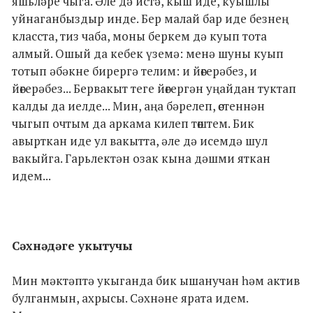
яшьләре чыга. Әле дә истә, кыш иде, куышлы
уйнаганбыздыр инде. Бер малай бар иде безнең
класста, тиз чаба, моны беркем дә куып тота
алмый. Ошый да кебек үземә: менә шуны куып
тотып әбәкне бирергә телим: и йөгерәбез, и
йөгерәбез... Бервакыт теге йөгергән уңайдан туктап
калды да иелде... Мин, аңа бәрелеп, өстеннән
чыгып очтым да аркама килеп төштем. Бик
авырткан иде ул вакытта, әле дә исемдә шул
вакыйга. Гарьлектән озак кына дәшми яткан
идем...
Сәхнәдәге укытучы
Мин мәктәптә укыганда бик ышанучан һәм актив
булганмын, ахрысы. Сәхнәне ярата идем.