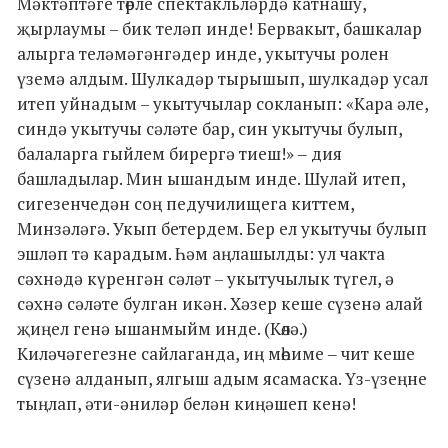
Мәктәптәге төрле спектакльләрдә катнашу,
җырлаумы – бик теләп инде! Бервакыт, башкалар
алырга теләмәгәнгәдер инде, укытучы ролен
үземә алдым. Шулкадәр тырышып, шулкадәр усал
итеп уйнадым – укытучылар сокланып: «Кара әле,
синдә укытучы сәләте бар, син укытучы булып,
балаларга гыйлем бирергә тиеш!» ‒ дия
башладылар. Мин ышандым инде. Шулай итеп,
сигезенчедән соң педучилищега киттем,
Минзәләгә. Укып бетердем. Бер ел укытучы булып
эшләп тә карадым. Һәм аңлашылды: ул чакта
сәхнәдә күренгән сәләт – укытучылык түгел, ә
сәхнә сәләте булган икән. Хәзер кеше сүзенә алай
җиңел генә ышанмыйм инде. (Көлә.)
Киләчәгегезне сайлаганда, иң мөһиме ‒ чит кеше
сүзенә алданып, ялгыш адым ясамаска. Үз-үзеңне
тыңлап, әти-әниләр белән киңәшеп кенә!