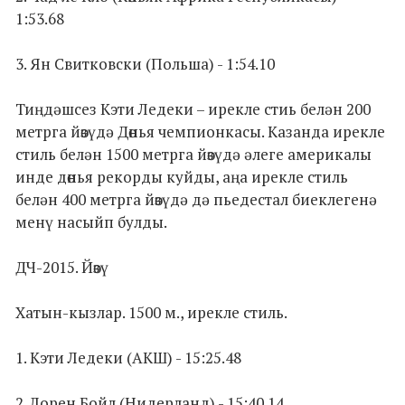
1:53.68
3. Ян Свитковски (Польша) - 1:54.10
Тиңдәшсез Кэти Ледеки – ирекле стиь белән 200
метрга йөзүдә Дөнья чемпионкасы. Казанда ирекле
стиль белән 1500 метрга йөзүдә әлеге америкалы
инде дөнья рекорды куйды, аңа ирекле стиль
белән 400 метрга йөзүдә дә пьедестал биеклегенә
менү насыйп булды.
ДЧ-2015. Йөзү
Хатын-кызлар. 1500 м., ирекле стиль.
1. Кэти Ледеки (АКШ) - 15:25.48
2. Лорен Бойл (Нидерланд) - 15:40.14