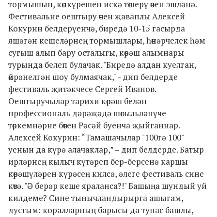
тормышын, көнкүрешен искә төшерү өчен эшләнә.
Фестивальне оештыру өчен җаваплы Алексей
Кокурин белдерүенчә, биредә 10-15 гасырда
яшәгән кешеләрнең тормышлары, һөнәрчелек һәм
сугыш алып бару осталыгы, көрәш алымнары
турында белеп булачак. "Биредә алдан куелган,
өйрәнелгән шоу булмаячак," - дип белдерде
фестиваль җитәкчесе Сергей Иванов.
Оештыручылар тарихи көрәш белән
профессиональ дәрәҗәдә шөгыльләнүче
төркемнәрне бөтен Рәсәй буенча җыйганнар.
Алексей Кокурин: “Тамашачылар "100гә 100"
уенын да күрә алачаклар,” – дип белдерде. Батыр
ирләрнең кылыч күтәреп бер-берсенә каршы
көрәшүләрен күрәсең килсә, әлеге фестиваль сине
көтә. "Ә берәр кеше яраланса?!" Башыңа шундый уй
килдеме? Сине тынычландырырга ашыгам,
дустым: коралларның барысы да тупас башлы,